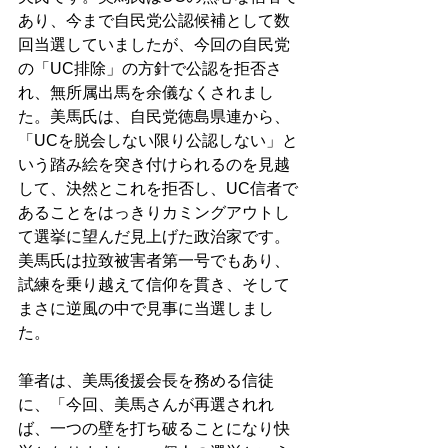
あり、今まで自民党公認候補として数
回当選していましたが、今回の自民党
の「UC排除」の方針で公認を拒否さ
れ、無所属出馬を余儀なくされまし
た。美馬氏は、自民党徳島県連から、
「UCを脱会しない限り公認しない」と
いう踏み絵を突き付けられるのを見越
して、決然とこれを拒否し、UC信者で
あることをはっきりカミングアウトし
て選挙に望んだ見上げた政治家です。
美馬氏は拉致被害者第一号でもあり、
試練を乗り越えて信仰を貫き、そして
まさに逆風の中で見事に当選しまし
た。 
筆者は、美馬後援会長を務める信徒
に、「今回、美馬さんが再選されれ
ば、一つの壁を打ち破ることになり快