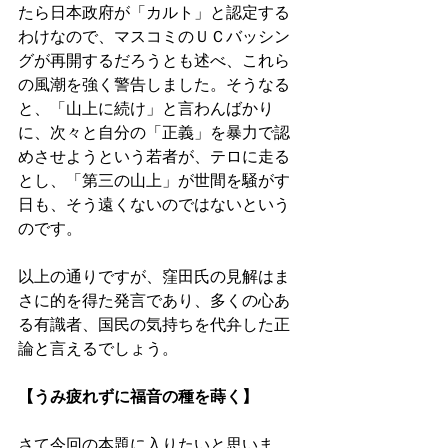
たら日本政府が「カルト」と認定する
わけなので、マスコミのＵＣバッシン
グが再開するだろうとも述べ、これら
の風潮を強く警告しました。そうなる
と、「山上に続け」と言わんばかり
に、次々と自分の「正義」を暴力で認
めさせようという若者が、テロに走る
とし、「第三の山上」が世間を騒がす
日も、そう遠くないのではないという
のです。 
以上の通りですが、窪田氏の見解はま
さに的を得た発言であり、多くの心あ
る有識者、国民の気持ちを代弁した正
論と言えるでしょう。 
【うみ疲れずに福音の種を蒔く】 
さて今回の本題に入りたいと思いま