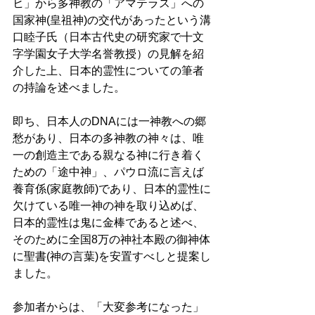
ヒ」から多神教の「アマテラス」への
国家神(皇祖神)の交代があったという溝
口睦子氏（日本古代史の研究家で十文
字学園女子大学名誉教授）の見解を紹
介した上、日本的霊性についての筆者
の持論を述べました。 
即ち、日本人のDNAには一神教への郷
愁があり、日本の多神教の神々は、唯
一の創造主である親なる神に行き着く
ための「途中神」、パウロ流に言えば
養育係(家庭教師)であり、日本的霊性に
欠けている唯一神の神を取り込めば、
日本的霊性は鬼に金棒であると述べ、
そのために全国8万の神社本殿の御神体
に聖書(神の言葉)を安置すべしと提案し
ました。 
参加者からは、「大変参考になった」