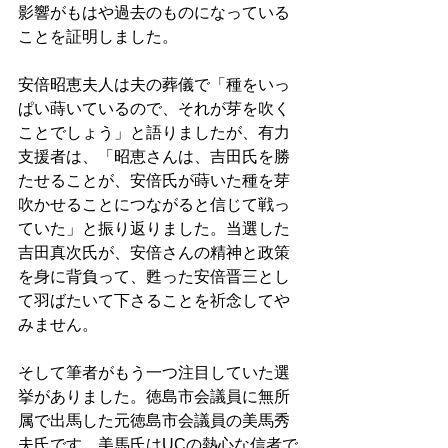
影響がもはや過去のものになっている
ことを証明しました。 
安倍昭恵夫人は夫の葬儀で「種をいっ
ぱい蒔いているので、それが芽を吹く
ことでしょう」と語りましたが、有力
支援者は、「昭恵さんは、吉田氏を勝
たせることが、安倍氏が蒔いた種を芽
吹かせることにつながると信じて戦っ
ていた」と振り返りました。当選した
吉田真次氏が、安倍さんの精神と政策
を身に背負って、甦った安倍晋三とし
て羽ばたいて下さることを祈念してや
みません。 
そして筆者がもう一つ注目していた選
挙がありました。徳島市会議員に無所
属で出馬した元徳島市会議員の美馬秀
夫氏です。美馬氏はUCの熱心な信者で