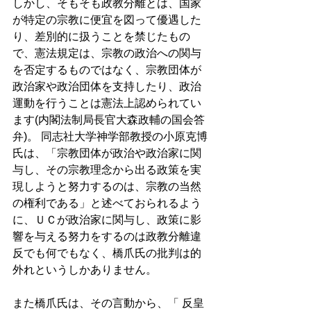
しかし、そもそも政教分離とは、国家
が特定の宗教に便宜を図って優遇した
り、差別的に扱うことを禁じたもの
で、憲法規定は、宗教の政治への関与
を否定するものではなく、宗教団体が
政治家や政治団体を支持したり、政治
運動を行うことは憲法上認められてい
ます(内閣法制局長官大森政輔の国会答
弁)。 同志社大学神学部教授の小原克博
氏は、「宗教団体が政治や政治家に関
与し、その宗教理念から出る政策を実
現しようと努力するのは、宗教の当然
の権利である」と述べておられるよう
に、ＵＣが政治家に関与し、政策に影
響を与える努力をするのは政教分離違
反でも何でもなく、橋爪氏の批判は的
外れというしかありません。 
また橋爪氏は、その言動から、「 反皇