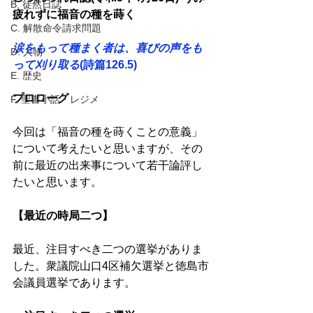
B. 徒然日誌
疲れずに福音の種を蒔く
C. 解散命令請求問題
涙をもって種まく者は、喜びの声をも
D. 人物
って刈り取る
(詩篇126.5) 
E. 歴史
プロローグ
F. 聖書小話・レジメ
今回は「福音の種を蒔くことの意義」
について考えたいと思いますが、その
前に最近の出来事について若干論評し
たいと思います。 
【最近の時局二つ】 
最近、注目すべき二つの選挙がありま
した。衆議院山口4区補欠選挙と徳島市
会議員選挙であります。