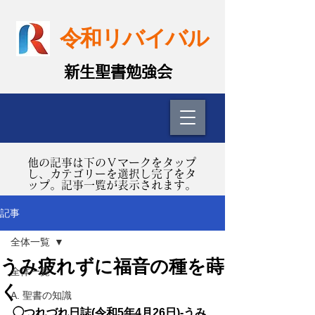
令和リバイバル
​新生聖書勉強会
​他の記事は下のＶマークをタップ
し、カテゴリーを選択し完了をタ
ップ。記事一覧が表示されます。
記事
全体一覧
うみ疲れずに福音の種を蒔
全体一覧
く
A. 聖書の知識
◯つれづれ日誌(令和5年4月26日)-うみ