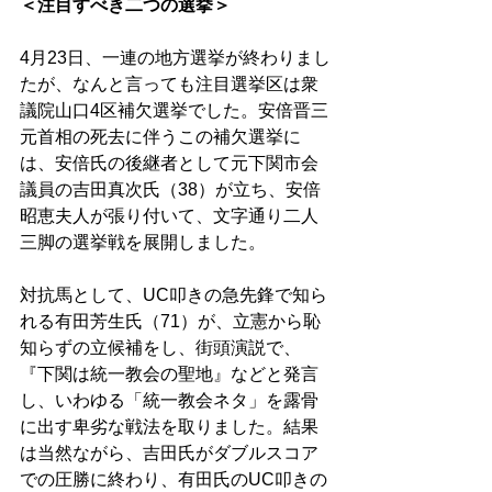
＜注目すべき二つの選挙＞
4月23日、一連の地方選挙が終わりまし
たが、なんと言っても注目選挙区は衆
議院山口4区補欠選挙でした。安倍晋三
元首相の死去に伴うこの補欠選挙に
は、安倍氏の後継者として元下関市会
議員の吉田真次氏（38）が立ち、安倍
昭恵夫人が張り付いて、文字通り二人
三脚の選挙戦を展開しました。 
対抗馬として、UC叩きの急先鋒で知ら
れる有田芳生氏（71）が、立憲から恥
知らずの立候補をし、街頭演説で、
『下関は統一教会の聖地』などと発言
し、いわゆる「統一教会ネタ」を露骨
に出す卑劣な戦法を取りました。結果
は当然ながら、吉田氏がダブルスコア
での圧勝に終わり、有田氏のUC叩きの