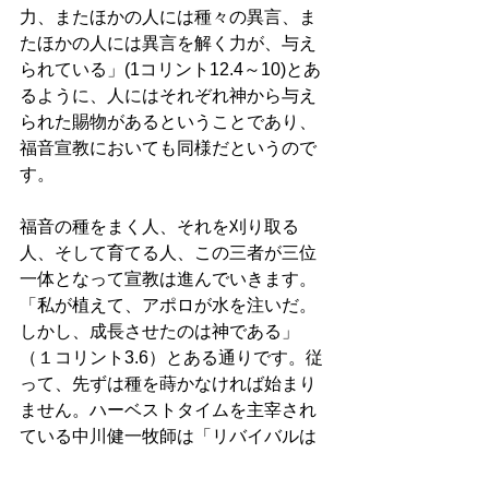
力、またほかの人には種々の異言、ま
たほかの人には異言を解く力が、与え
られている」(1コリント12.4～10)とあ
るように、人にはそれぞれ神から与え
られた賜物があるということであり、
福音宣教においても同様だというので
す。 
福音の種をまく人、それを刈り取る
人、そして育てる人、この三者が三位
一体となって宣教は進んでいきます。
「私が植えて、アポロが水を注いだ。
しかし、成長させたのは神である」
（１コリント3.6）とある通りです。従
って、先ずは種を蒔かなければ始まり
ません。ハーベストタイムを主宰され
ている中川健一牧師は「リバイバルは
聖書の研究から始まる」との標語を掲
げて、文書や動画で福音の種をまくこ