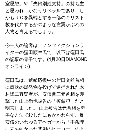
室思想」や「夫婦別姓支持」の持ち主
と思われ、かなりリベラルであり、し
かもＵＣを異端とする一部のキリスト
教を代弁するかのような左翼かぶれの
人物と言えるでしょう。 
今一人の論客は、ノンフィクションラ
イターの窪田順生氏で、以下は窪田氏
の記事の骨子です。(4月20日DIAMOND
オンライン) 
窪田氏は、選挙応援中の岸田文雄首相
に筒状の爆発物を投げて逮捕された木
村隆二容疑者が、安倍晋三元首相を襲
撃した山上徹也被告の「模倣犯」だと
明言しました。 山上被告は元首相を卑
劣な方法で殺したにもかかわらず、反
安倍のいわゆるアヘガーから「不条理
に立ち向かった悲劇のヒーロー」のよ