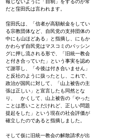
報じないように「自制」をするのが常
だと窪田氏は言われます。 
窪田氏は、「信者が高額献金をしてい
る宗教団体など、自民党の支持団体の
中にも山ほどある」と指摘し、にもか
かわらず自民党はマスコミのバッシン
グに押し流される形で、「旧統一教会
と付き合っていた」という事実を認め
て謝罪し、「今後は付き合いません」
と反社のように扱ったとし、これで、
政治が国民に対して、「山上被告の主
張は正しい」と宣言したも同然とな
り、　かくして、山上被告の「やった
ことは悪いことだけれど、正しい問題
提起をした」という現在の社会評価が
確立したのであると指摘しました。 
そして仮に旧統一教会の解散請求が出