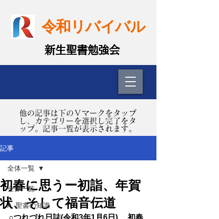
令和リバイバル
​新生聖書勉強会
​他の記事は下のＶマークをタップ
し、カテゴリーを選択し完了をタ
ップ。記事一覧が表示されます。
記事
全体一覧
初春に思うー初詣、年賀
全体一覧
状、そして福音伝道
A. 聖書の知識
○つれづれ日誌(令和3年1月6日) 　初春