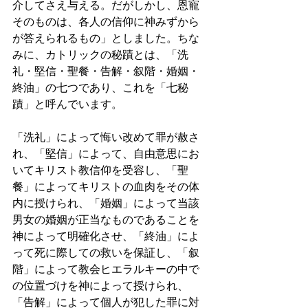
介してさえ与える。だがしかし、恩寵
そのものは、各人の信仰に神みずから
が答えられるもの」としました。ちな
みに、カトリックの秘蹟とは、「洗
礼・堅信・聖餐・告解・叙階・婚姻・
終油」の七つであり、これを「七秘
蹟」と呼んでいます。
「洗礼」によって悔い改めて罪が赦さ
れ、「堅信」によって、自由意思にお
いてキリスト教信仰を受容し、「聖
餐」によってキリストの血肉をその体
内に授けられ、「婚姻」によって当該
男女の婚姻が正当なものであることを
神によって明確化させ、「終油」によ
って死に際しての救いを保証し、「叙
階」によって教会ヒエラルキーの中で
の位置づけを神によって授けられ、
「告解」によって個人が犯した罪に対