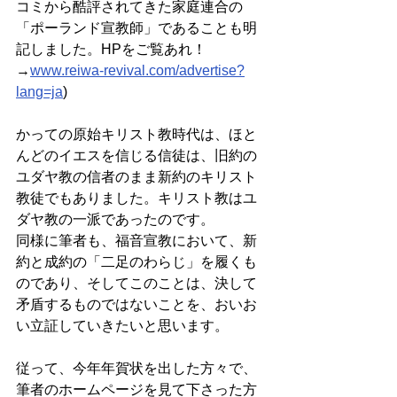
コミから酷評されてきた家庭連合の
「ポーランド宣教師」であることも明
記しました。HPをご覧あれ！
→
www.reiwa-revival.com/advertise?
lang=ja
)
かっての原始キリスト教時代は、ほと
んどのイエスを信じる信徒は、旧約の
ユダヤ教の信者のまま新約のキリスト
教徒でもありました。キリスト教はユ
ダヤ教の一派であったのです。
同様に筆者も、福音宣教において、新
約と成約の「二足のわらじ」を履くも
のであり、そしてこのことは、決して
矛盾するものではないことを、おいお
い立証していきたいと思います。
従って、今年年賀状を出した方々で、
筆者のホームページを見て下さった方