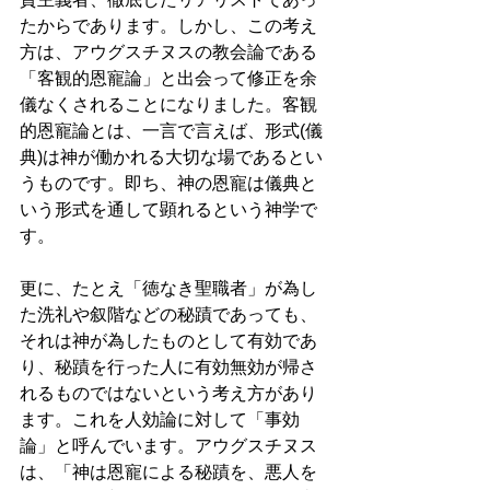
たからであります。しかし、この考え
方は、アウグスチヌスの教会論である
「客観的恩寵論」と出会って修正を余
儀なくされることになりました。客観
的恩寵論とは、一言で言えば、形式(儀
典)は神が働かれる大切な場であるとい
うものです。即ち、神の恩寵は儀典と
いう形式を通して顕れるという神学で
す。
更に、たとえ「徳なき聖職者」が為し
た洗礼や叙階などの秘蹟であっても、
それは神が為したものとして有効であ
り、秘蹟を行った人に有効無効が帰さ
れるものではないという考え方があり
ます。これを人効論に対して「事効
論」と呼んでいます。アウグスチヌス
は、「神は恩寵による秘蹟を、悪人を