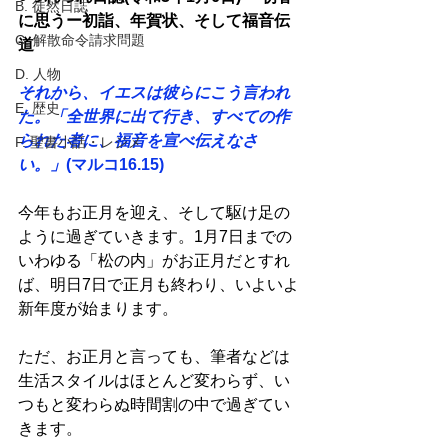
B. 徒然日誌
に思うー初詣、年賀状、そして福音伝
C. 解散命令請求問題
道
D. 人物
それから、イエスは彼らにこう言われ
E. 歴史
た。「全世界に出て行き、すべての作
られた者に、福音を宣べ伝えなさ
F. 聖書小話・レジメ
い。」
(マルコ16.15)
今年もお正月を迎え、そして駆け足の
ように過ぎていきます。1月7日までの
いわゆる「松の内」がお正月だとすれ
ば、明日7日で正月も終わり、いよいよ
新年度が始まります。
ただ、お正月と言っても、筆者などは
生活スタイルはほとんど変わらず、い
つもと変わらぬ時間割の中で過ぎてい
きます。