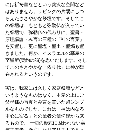
には祈祷室などという贅沢な空間など
はありません。リビングの片隅にしつ
らえたささやかな祭壇です。そしてこ
の祭壇は、もともと弥勒仏が入ってい
た祭壇で、弥勒仏の代わりに、聖書・
原理講論・み言の三種の「神の言葉」
を安置し、更に聖塩・聖土・聖燭も置
きました。何か、イスラエルの幕屋の
至聖所(契約の箱)を思いだします。そし
てこのささやかな「依り代」に神が臨
在されるというのです。
実は、我家には久しく家庭祭壇などと
いうようなものはなく、本箱の上にご
父母様の写真とみ言を置いた超シンプ
ルなものでした。これは「神は内なる
本心に宿る」との筆者の信仰観から来
るもので、 一切の形式に囚われない実
質主義者、徹底したリアリストであっ