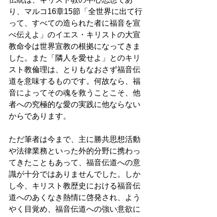
り、マルコ16章15節「全世界に出て行
って、すべての造られた者に福音を宣
べ伝えよ」のイエス・キリストの大宣
教命令は世界宣教の根拠になってきま
した。また「隣人を愛せよ」とのキリ
スト教倫理は、とりもなおさず福音伝
道を意味するものです。何故なら、福
音によってその魂を救うことこそ、他
者への究極的な愛の実践に他ならない
からであります。
ただ筆者は今まで、主に勝共思想活動
や法律業務といった外的分野に携わっ
てきたこともあって、福音伝道への意
識が十分ではありませんでした。しか
し今、キリスト教歴史における福音伝
道へのあくなき熱情に啓発され、よう
やく目覚め、福音伝道への強い意欲に