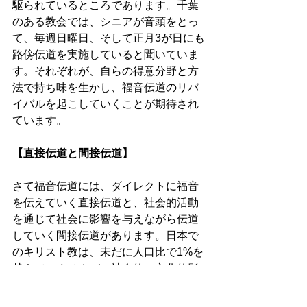
駆られているところであります。千葉
のある教会では、シニアが音頭をとっ
て、毎週日曜日、そして正月3が日にも
路傍伝道を実施していると聞いていま
す。それぞれが、自らの得意分野と方
法で持ち味を生かし、福音伝道のリバ
イバルを起こしていくことが期待され
ています。
【直接伝道と間接伝道】
さて福音伝道には、ダイレクトに福音
を伝えていく直接伝道と、社会的活動
を通じて社会に影響を与えながら伝道
していく間接伝道があります。日本で
のキリスト教は、未だに人口比で1%を
越えていませんが、社会的、文化的影
響はおそらく20%を越えているでしょ
う。特に、教育分野、医療分野、慈善