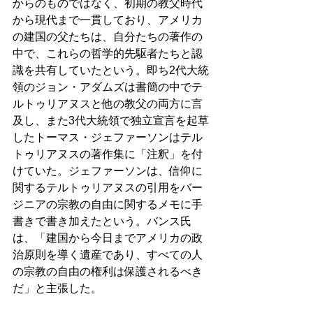
からのものではなく、初期の教父時代
から現代まで一貫しており、アメリカ
の建国の父たちは、自分たちの著作の
中で、これらの哲学的先駆者たちと認
識を共有していたという。即ち2代大統
領のジョン・アダムズは書簡の中でテ
ルトゥリアヌスと他の教父の両方に言
及し、また3代大統領で独立宣言を起草
したトーマス・ジェファーソンはテル
トゥリアヌスの著作集に「注釈」を付
けていた。ジェファーソンは、信仰に
関するテルトゥリアヌスの引用をバー
ジニアの宗教の自由に関するメモに手
書きで書き加えたという。バンス氏
は、「建国から今日までアメリカの政
治原則を導く遺産であり、すべての人
の宗教の自由の権利は保護されるべき
だ」と主張した。 