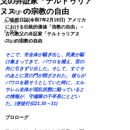
父の弁証家「テルトゥリア
B. 徒然日誌
ヌス」の宗教の自由
C. 解散命令請求問題
◯徒然日誌(令和7年2月19日)  アメリカ
D. 人物
における伝統的価値「信教の自由」－
E. 歴史
古代教父の弁証家「テルトゥリアヌ
ス」の宗教の自由 
F. 聖書小話・レジメ
そこで、市全体が騒ぎ出し、民衆が駆
け集まってきて、パウロを捕え、宮の
外に引きずり出した。そして、すぐそ
のあとに宮の門が閉ざされた。 彼らが
パウロを殺そうとしていた時に、エル
サレム全体が混乱状態に陥っていると
の情報が、守備隊の千卒長にとどい
た。(使徒行伝21.30～31)
プロローグ