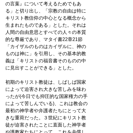
の言葉』について考えるためでもあ
る」と切り出し、「宗教の自由は特に
キリスト教信仰の中心となる概念から
生まれたものである」とした。それは
人間の自由意思とすべての人々の本質
的な尊厳であり、マタイ書22章21節
「カイザルのものはカイザルに、神の
ものは神に」を引用し、その基本的教
義は「キリストの福音書そのものの中
に見出すことができる」とした。 
初期のキリスト教徒は、しばしば国家
によって迫害され大きな苦しみを味わ
ったが(今日でも抑圧的な国家権力の手
によって苦しんでいる)、これは教会の
最初の神学者や弁護者たちにとって大
きな重荷だった。３世紀にキリスト教
徒が迫害されたことに直面した神学者
や護教家たちにとって、これを弁償し