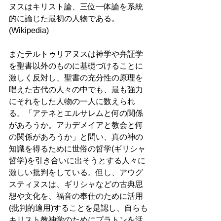
ヌスはキリスト論、三位一体論を系統
的に論じた最初の人物である。
(Wikipedia)
またテルトゥリアヌスは神学や弁証学
を聖書以外のものに基礎づけることに
激しく反対し、聖書の充分性の原理を
唱えた古代の人々の中でも、最も強力
にそれをした人物の一人に数えられ
る。「アテネとエルサレムと何の関係
があろうか。アカデメイアと教会と何
の関係があろうか」と問い、真の神の
知識を得るために世俗の哲学(ギリシャ
哲学)を引き合いに出そうとする人々に
激しい批判をしている。但し、アウグ
スティヌスは、ギリシャなどの古典思
想や文化を、福音の奉仕のために活用
(批判的適用)することを是認し、自らも
キリスト教神学のためにプラトンを活