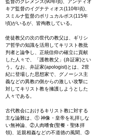
監督のクレメンス(90年頃)、アンティオ
キア監督のイグナティオス(110年頃)、
スミルナ監督のポリュカルポス(115年
頃)がいるが、皆殉教している。 
使徒教父の次の世代の教父は、ギリシ
ア哲学の知識を活用してキリスト教批
判者と論争し、正統信仰の確立に貢献
した人々で、「護教教父」(弁証家)とい
う。なお、弁証家(apologist)とは、2世
紀に登場した思想家で、グノーシス主
義などの異教の側からの激しい攻撃に
対してキリスト教を擁護しようとした
人々である。 
古代教会におけるキリスト教に対する
主な論難は、① 神像・皇帝を礼拝しな
い無神論、②人肉嗜食(聖餐・聖体拝
領)、近親相姦などの不道徳の風聞、③