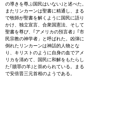
の導きを尊ぶ国民はいない｣と述べた。
またリンカーンは聖書に精通し、まる
で牧師が聖書を解くように国民に語り
かけ、独立宣言、合衆国憲法、そして
聖書を尊び、｢アメリカの預言者｣「市
民宗教の神学者」と呼ばれた。凶弾に
倒れたリンカーンは神話的人物とな
り、キリストのように自身の血でアメ
リカを清めて、国民に和解をもたらし
た｢贖罪の羊｣と崇められている。まる
で安倍晋三元首相のようである。 
更にアイゼンハワーは、両親が篤実な
クリスチャンで、1953年に長老派教会
で正式に洗礼を受け、大統領就任後は
欠かさず礼拝に参加した。軍の司令官
として、「宗教への信仰無しに戦争は
戦えなかった」と述懐し、「私ほど宗
教的な人間はいない」と公言して、聖