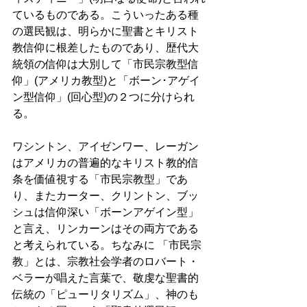
ているものである。こういったある種
の選民観は、明らかに聖書とキリスト
教信仰に根差したものであり、歴代大
統領の信仰は大別して「市民宗教型信
仰」(アメリカ教型)と「ボーン･アゲイ
ン型信仰」(回心型)の２つに分けられ
る。 
ワシントン、アイゼンワー、レーガン
はアメリカの普遍的なキリスト教的信
条を価値視する「市民宗教型」であ
り、またカーター、クリントン、ブッ
シュは信仰深い「ボーンアゲイン型」
と言え、リンカーンはその両方である
と考えられている。ちなみに 「市民宗
教」とは、宗教社会学者のロバート・
ベラーが唱えた言葉で、敬虔な聖書的
伝統の「ピューリタリズム」、神のも