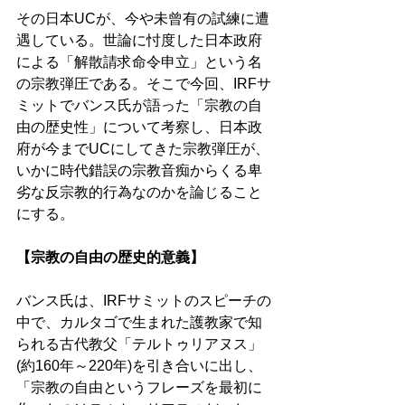
その日本UCが、今や未曾有の試練に遭
遇している。世論に忖度した日本政府
による「解散請求命令申立」という名
の宗教弾圧である。そこで今回、IRFサ
ミットでバンス氏が語った「宗教の自
由の歴史性」について考察し、日本政
府が今までUCにしてきた宗教弾圧が、
いかに時代錯誤の宗教音痴からくる卑
劣な反宗教的行為なのかを論じること
にする。 
【宗教の自由の歴史的意義】 
バンス氏は、IRFサミットのスピーチの
中で、カルタゴで生まれた護教家で知
られる古代教父「テルトゥリアヌス」
(約160年～220年)を引き合いに出し、
「宗教の自由というフレーズを最初に