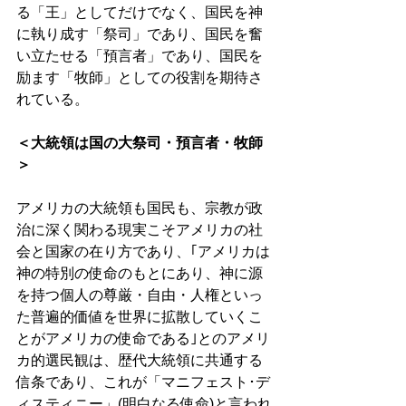
る「王」としてだけでなく、国民を神
に執り成す「祭司」であり、国民を奮
い立たせる「預言者」であり、国民を
励ます「牧師」としての役割を期待さ
れている。 
＜大統領は国の大祭司・預言者・牧師
＞ 
アメリカの大統領も国民も、宗教が政
治に深く関わる現実こそアメリカの社
会と国家の在り方であり、｢アメリカは
神の特別の使命のもとにあり、神に源
を持つ個人の尊厳・自由・人権といっ
た普遍的価値を世界に拡散していくこ
とがアメリカの使命である｣とのアメリ
カ的選民観は、歴代大統領に共通する
信条であり、これが「マニフェスト･デ
ィスティニー」(明白なる使命)と言われ