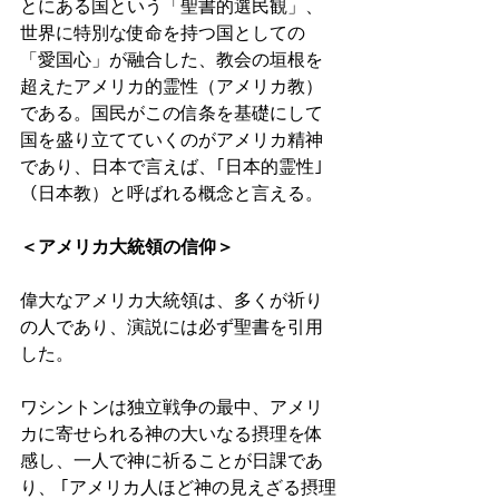
とにある国という「聖書的選民観」、
世界に特別な使命を持つ国としての
「愛国心」が融合した、教会の垣根を
超えたアメリカ的霊性（アメリカ教）
である。国民がこの信条を基礎にして
国を盛り立てていくのがアメリカ精神
であり、日本で言えば、｢日本的霊性｣
（日本教）と呼ばれる概念と言える。 
＜アメリカ大統領の信仰＞ 
偉大なアメリカ大統領は、多くが祈り
の人であり、演説には必ず聖書を引用
した。 
ワシントンは独立戦争の最中、アメリ
カに寄せられる神の大いなる摂理を体
感し、一人で神に祈ることが日課であ
り、 ｢アメリカ人ほど神の見えざる摂理