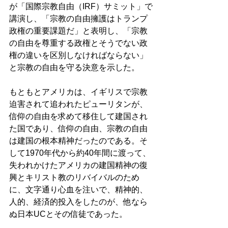
が「国際宗教自由（IRF）サミット」で
講演し、「宗教の自由擁護はトランプ
政権の重要課題だ」と表明し、「宗教
の自由を尊重する政権とそうでない政
権の違いを区別しなければならない」
と宗教の自由を守る決意を示した。
もともとアメリカは、イギリスで宗教
迫害されて追われたピューリタンが、
信仰の自由を求めて移住して建国され
た国であり、信仰の自由、宗教の自由
は建国の根本精神だったのである。そ
して1970年代から約40年間に渡って、
失われかけたアメリカの建国精神の復
興とキリスト教のリバイバルのため
に、文字通り心血を注いで、精神的、
人的、経済的投入をしたのが、他なら
ぬ日本UCとその信徒であった。 