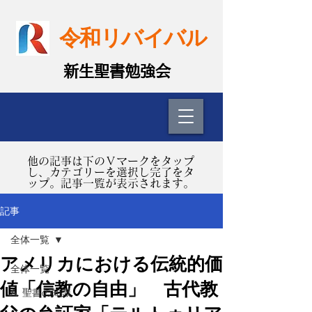
令和リバイバル
​新生聖書勉強会
​他の記事は下のＶマークをタップ
し、カテゴリーを選択し完了をタ
ップ。記事一覧が表示されます。
記事
全体一覧
アメリカにおける伝統的価
全体一覧
値「信教の自由」 古代教
A. 聖書の知識