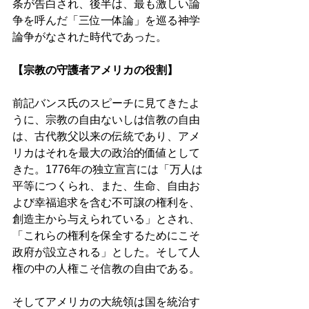
条が告白され、後半は、最も激しい論
争を呼んだ「三位一体論」を巡る神学
論争がなされた時代であった。 
【宗教の守護者アメリカの役割】 
前記バンス氏のスピーチに見てきたよ
うに、宗教の自由ないしは信教の自由
は、古代教父以来の伝統であり、アメ
リカはそれを最大の政治的価値として
きた。1776年の独立宣言には「万人は
平等につくられ、また、生命、自由お
よび幸福追求を含む不可譲の権利を、
創造主から与えられている」とされ、
「これらの権利を保全するためにこそ
政府が設立される」とした。そして人
権の中の人権こそ信教の自由である。 
そしてアメリカの大統領は国を統治す