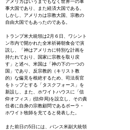
アメリカはいうまでもなく世界一の軍
事大国であり、また経済大国である。
しかし、アメリカは宗教大国、宗教の
自由大国でもあったのである。 
トランプ米大統領は2月６日、ワシント
ン市内で開かれた全米祈祷朝食会で演
説し、「神はアメリカに特別な計画を
持たれており、国家に宗教を取り戻
す」と述べ、米国は「神の下の一つの
国」であり、反宗教的（キリスト教
的）な偏見を根絶するため、司法長官
をトップとする「タスクフォース」を
新設し、また、ホワイトハウスに「信
仰オフィス」(信仰局)を設立し、その責
任者に自身の宗教顧問であるポーラ・
ホワイト牧師を充てると発表した。 
また前日の5日には、バンス米副大統領