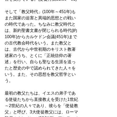
そして「教父時代」(100年～451年)も
また国家の迫害と異端的思想との戦い
の時代であった。ちなみに教父時代と
は、新約聖書文書が閉じられる時代(約
100年)からカルケドン会議(451年)まで
の古代教会時代をいう。また教父と
は、古代から中世初期のキリスト教著
述家のうち、とくに「正統信仰の著
述」を行い、自らも聖なる生涯を送っ
たと歴史の中で認められてきた人々を
いう。また、その思想を教父哲学とい
う。 
最初の教父たちは、イエスの弟子であ
る使徒たちから直接教えを受けた1世紀
～2世紀の人々であり、彼らを「使徒教
父」と呼び、3大使徒教父には、ローマ