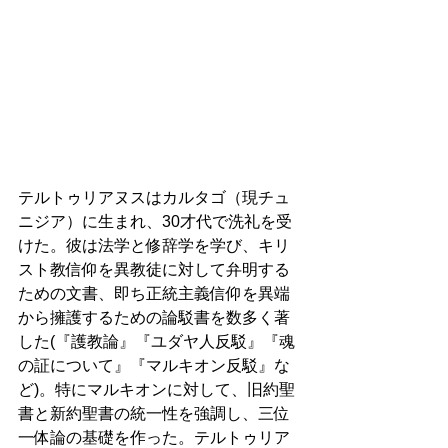
テルトゥリアヌスはカルタゴ（現チュ
ニジア）に生まれ、30才代で洗礼を受
けた。彼は法学と修辞学を学び、キリ
スト教信仰を異教徒に対して弁明する
ための文書、即ち正統主義信仰を異端
から擁護するための論駁書を数多く著
した(『護教論』『ユダヤ人反駁』『魂
の証について』『マルキオン反駁』な
ど)。特にマルキオンに対して、旧約聖
書と新約聖書の統一性を強調し、三位
一体論の基礎を作った。テルトゥリア