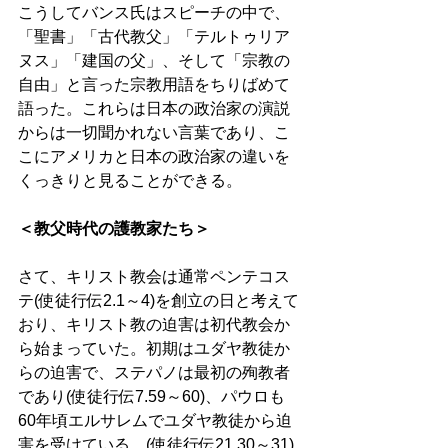
こうしてバンス氏はスピーチの中で、
「聖書」「古代教父」「テルトゥリア
ヌス」「建国の父」、そして「宗教の
自由」と言った宗教用語をちりばめて
語った。これらは日本の政治家の演説
からは一切聞かれない言葉であり、こ
こにアメリカと日本の政治家の違いを
くっきりと見ることができる。 
＜教父時代の護教家たち＞
さて、キリスト教会は通常ペンテコス
テ(使徒行伝2.1～4)を創立の日と考えて
おり、キリスト教の迫害は初代教会か
ら始まっていた。初期はユダヤ教徒か
らの迫害で、ステパノは最初の殉教者
であり(使徒行伝7.59～60)、パウロも
60年頃エルサレムでユダヤ教徒から迫
害を受けている。(使徒行伝21.30～31)