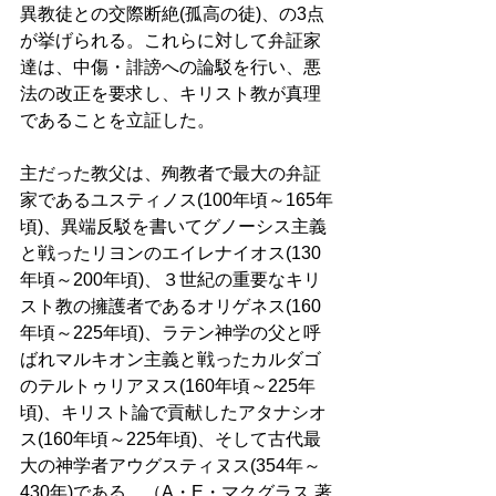
異教徒との交際断絶(孤高の徒)、の3点
が挙げられる。これらに対して弁証家
達は、中傷・誹謗への論駁を行い、悪
法の改正を要求し、キリスト教が真理
であることを立証した。 
主だった教父は、殉教者で最大の弁証
家であるユスティノス(100年頃～165年
頃)、異端反駁を書いてグノーシス主義
と戦ったリヨンのエイレナイオス(130
年頃～200年頃)、３世紀の重要なキリ
スト教の擁護者であるオリゲネス(160
年頃～225年頃)、ラテン神学の父と呼
ばれマルキオン主義と戦ったカルダゴ
のテルトゥリアヌス(160年頃～225年
頃)、キリスト論で貢献したアタナシオ
ス(160年頃～225年頃)、そして古代最
大の神学者アウグスティヌス(354年～
430年)である。（A・E・マクグラス 著