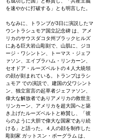
も成功した国」と称賛し、「共産主義
を速やかに打破する」とも明言した。
ちなみに、トランブが3日に演説したマ
ウントラシュモア国立記念碑 は、アメ
リカのサウスダコタ州ブラックヒルズ
にある巨大岩山彫刻で、山肌に、ジヨ
ージ・ワシントン、トーマス・ジェフ
ァソン、エイブラハム・リンカーン、
セオドア・ルーズベルトの４人大統領
の顔が刻まれている。トランプはラシ
ュモア での演説で、建国の父ワシント
ン、独立宣言の起草者ジェファソン、
偉大な解放者でありアメリカの救世主
リンカーン、アメリカを超大国へと築
き上げたルーズベルトと称賛し、「彼
らのように大胆で偉大な国家であり続
ける」と語った。４人の顔を制作した
彫刻家 ガットスン・ボーグラム は、