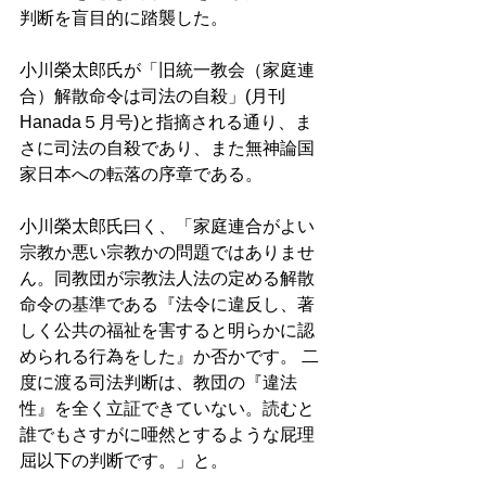
判断を盲目的に踏襲した。
小川榮太郎氏が「旧統一教会（家庭連
合）解散命令は司法の自殺」(月刊
Hanada５月号)と指摘される通り、ま
さに司法の自殺であり、また無神論国
家日本への転落の序章である。
小川榮太郎氏曰く、「家庭連合がよい
宗教か悪い宗教かの問題ではありませ
ん。同教団が宗教法人法の定める解散
命令の基準である『法令に違反し、著
しく公共の福祉を害すると明らかに認
められる行為をした』か否かです。 二
度に渡る司法判断は、教団の『違法
性』を全く立証できていない。読むと
誰でもさすがに唖然とするような屁理
屈以下の判断です。」と。  