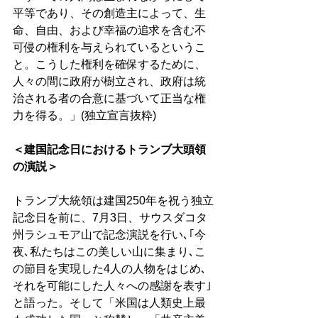
平等であり、その創造主によって、生
命、自由、および幸福の追求を含む不
可侵の権利を与えられているというこ
と。こうした権利を確保するために、
人々の間に政府が樹立され、政府は統
治される者の合意に基づいて正当な権
力を得る。」(独立宣言抜粋)
＜建国記念日におけるトランブ大頭領
の演説＞
トランプ大統領は建国250年を祝う独立
記念日を前に、7月3日、サウスダコタ
州ラシュモア山で記念演説を行い､｢今
夜､私たちはこの美しい山に集まり､こ
の節目を実現した4人の人物をはじめ､
それを可能にした人々への感謝を表す｣
と語った。そして「米国は人類史上最