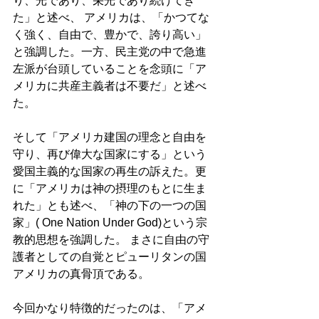
り、光であり、栄光であり続けてき
た」と述べ、 アメリカは、「かつてな
く強く、自由で、豊かで、誇り高い」
と強調した。一方、民主党の中で急進
左派が台頭していることを念頭に「ア
メリカに共産主義者は不要だ」と述べ
た。
そして「アメリカ建国の理念と自由を
守り、再び偉大な国家にする」という
愛国主義的な国家の再生の訴えた。更
に「アメリカは神の摂理のもとに生ま
れた」とも述べ、「神の下の一つの国
家」( One Nation Under God)という宗
教的思想を強調した。 まさに自由の守
護者としての自覚とピューリタンの国
アメリカの真骨頂である。
今回かなり特徴的だったのは、「アメ