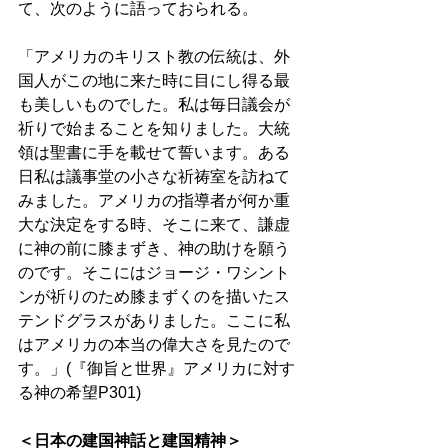
て、次のように語っておられる。
「アメリカのキリスト教の伝統は、外
国人がこの地に来た時に目にし得る最
も美しいものでした。私は毎日議会が
祈りで始まることを知りました。大統
領は聖書に手を載せて誓います。ある
日私は議事堂の小さな祈祷室を訪ねて
みました。アメリカの指導者が何か重
大な決定をする時、そこに来て、謙虚
に神の前に膝まずき、神の助けを願う
のです。そこにはジョージ・ワシント
ンが祈りのため膝まずくのを描いたス
テンドグラスがありました。ここに私
はアメリカの本当の偉大さを見たので
す。」(『御旨と世界』アメリカに対す
る神の希望P301)
＜日本の建国神話と建国精神＞