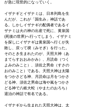
が急に現世的になっていく。
イザナギとイザナミは、日本列島を生
んだが、これが「国生み」神話であ
る。しかしイザナギの配偶者であるイ
ザナミは火の神の出産で死に、黄泉国
(死後の世界)へ行ってしまう。イザナミ
を探しにイザナギは黄泉国へ行くが失
敗し、戻って禊（みそぎ）を行った。
そのとき生まれたのが、天照大神（あ
まてらすおおみかみ）、月読命（つく
よみのみこと）、須佐之男命（すさの
おのみこと）である。天照大神は太陽
をつかさどる神、月読命は月をつかさ
どる神、須佐之男命は海や嵐をつかさ
どる神で八岐大蛇（やまたのおろち）
退治の神話で有名である。
イザナギから生まれた天照大神は、太