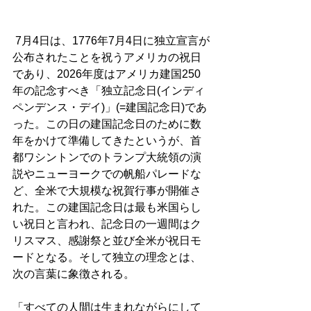
 7月4日は、1776年7月4日に独立宣言が
公布されたことを祝うアメリカの祝日
であり、2026年度はアメリカ建国250
年の記念すべき「独立記念日(インディ
ペンデンス・デイ)」(=建国記念日)であ
った。この日の建国記念日のために数
年をかけて準備してきたというが、首
都ワシントンでのトランプ大統領の演
説やニューヨークでの帆船パレードな
ど、全米で大規模な祝賀行事が開催さ
れた。この建国記念日は最も米国らし
い祝日と言われ、記念日の一週間はク
リスマス、感謝祭と並び全米が祝日モ
ードとなる。そして独立の理念とは、
次の言葉に象徴される。
「すべての人間は生まれながらにして