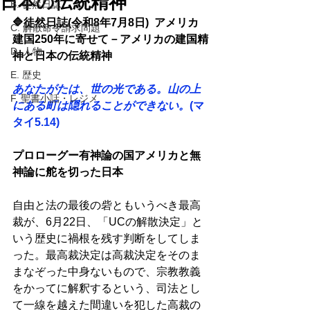
日本の伝統精神
B. 徒然日誌
🔷徒然日誌(令和8年7月8日)  アメリカ
C. 解散命令請求問題
建国250年に寄せて－アメリカの建国精
D. 人物
神と日本の伝統精神
E. 歴史
あなたがたは、世の光である。山の上
F. 聖書小話・レジメ
にある町は隠れることができない。
(マ
タイ5.14)
プロローグー有神論の国アメリカと無
神論に舵を切った日本
自由と法の最後の砦ともいうべき最高
裁が、6月22日、「UCの解散決定」と
いう歴史に禍根を残す判断をしてしま
った。最高裁決定は高裁決定をそのま
まなぞった中身ないもので、宗教教義
をかってに解釈するという、司法とし
て一線を越えた間違いを犯した高裁の