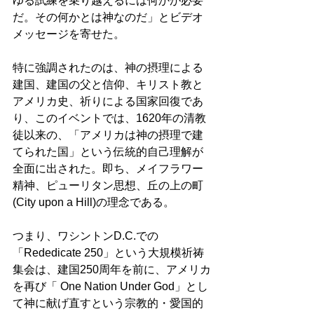
ゆる試練を乗り越えるには何かが必要
だ。その何かとは神なのだ」とビデオ
メッセージを寄せた。
特に強調されたのは、神の摂理による
建国、建国の父と信仰、キリスト教と
アメリカ史、祈りによる国家回復であ
り、このイベントでは、1620年の清教
徒以来の、「アメリカは神の摂理で建
てられた国」という伝統的自己理解が
全面に出された。即ち、メイフラワー
精神、ピューリタン思想、丘の上の町
(City upon a Hill)の理念である。
つまり、ワシントンD.C.での
「Rededicate 250」という大規模祈祷
集会は、建国250周年を前に、アメリカ
を再び「 One Nation Under God」とし
て神に献げ直すという宗教的・愛国的