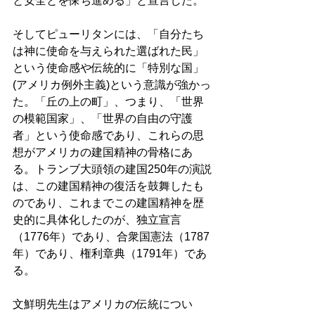
と安全とを保ち進める」と宣言した。
そしてピューリタンには、「自分たち
は神に使命を与えられた選ばれた民」
という使命感や伝統的に「特別な国」
(アメリカ例外主義)という意識が強かっ
た。「丘の上の町」、つまり、「世界
の模範国家」、「世界の自由の守護
者」という使命感であり、これらの思
想がアメリカの建国精神の骨格にあ
る。トランブ大頭領の建国250年の演説
は、この建国精神の復活を鼓舞したも
のであり、これまでこの建国精神を歴
史的に具体化したのが、独立宣言
（1776年）であり、合衆国憲法（1787
年）であり、権利章典（1791年）であ
る。
文鮮明先生はアメリカの伝統につい