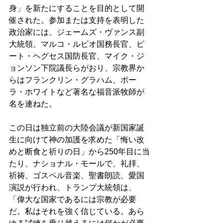
身」を新たにすることを目的として開
催された。参加または支持を表明した
政治家には、ジェームズ・ヴァンス副
大統領、マルコ・ルビオ国務長官、ピ
ート・ヘグセス国防長官、マイク・ジ
ョンソン下院議長らがおり、宗教界か
らはフランクリン・グラハム、ポー
ラ・ホワイトなど著名な福音派牧師が
名を連ねた。
この日は独立前の大陸会議が新国家誕
生に向けて神の加護を求めた「悔い改
めと断食と祈りの日」から250年目に当
たり、ナショナル・モールで、礼拝、
祈祷、ゴスペル音楽、聖書朗読、愛国
演説が行われ、トランプ大統領は、
「偉大な国家であるには宗教が必要
だ。私はそれを強く信じている。あら