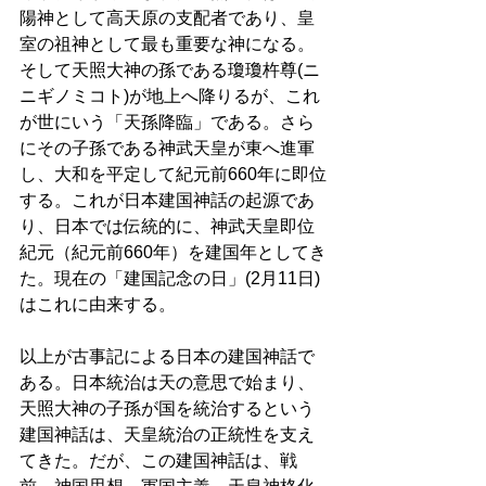
陽神として高天原の支配者であり、皇
室の祖神として最も重要な神になる。
そして天照大神の孫である瓊瓊杵尊(ニ
ニギノミコト)が地上へ降りるが、これ
が世にいう「天孫降臨」である。さら
にその子孫である神武天皇が東へ進軍
し、大和を平定して紀元前660年に即位
する。これが日本建国神話の起源であ
り、日本では伝統的に、神武天皇即位
紀元（紀元前660年）を建国年としてき
た。現在の「建国記念の日」(2月11日)
はこれに由来する。
以上が古事記による日本の建国神話で
ある。日本統治は天の意思で始まり、
天照大神の子孫が国を統治するという
建国神話は、天皇統治の正統性を支え
てきた。だが、この建国神話は、戦