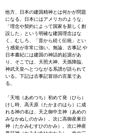
他方、日本の建国精神とは何かが問題
になる。日本にはアメリカのような、
「理念や契約によって国家を新しく創
設した」という明確な建国理念はな
く、むしろ、「昔から続く伝統」とい
う感覚が非常に強い。無論、古事記 や
日本書紀には建国の神話的起源があ
り、そこでは、天照大神、天孫降臨、
神武天皇へとつながる系譜が語られて
いる。下記は古事記冒頭の言葉であ
る。
「天地（あめつち）初めて発（ひら）
けし時、高天原（たかまのはら）に成
れる神の名は、天之御中主神（あめの
みなかぬしのかみ）。次に高御産巣日
神（たかみむすひのかみ）。次に神産