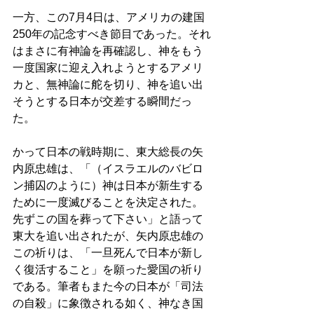
一方、この7月4日は、アメリカの建国
250年の記念すべき節目であった。それ
はまさに有神論を再確認し、神をもう
一度国家に迎え入れようとするアメリ
カと、無神論に舵を切り、神を追い出
そうとする日本が交差する瞬間だっ
た。
かって日本の戦時期に、東大総長の矢
内原忠雄は、「（イスラエルのバビロ
ン捕囚のように）神は日本が新生する
ために一度滅びることを決定された。
先ずこの国を葬って下さい」と語って
東大を追い出されたが、矢内原忠雄の
この祈りは、「一旦死んで日本が新し
く復活すること」を願った愛国の祈り
である。筆者もまた今の日本が「司法
の自殺」に象徴される如く、神なき国