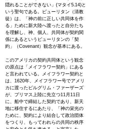
隠れることができない」(マタイ5.14)と
いう聖句である。ピューリタン（清教
徒）は、「神の前に正しい共同体を作
る」ために新大陸へ渡ったと自分たち
を理解し、神、個人、共同体が契約関
係にあるというピューリタンの「契
約」（Covenant）観念が基本にある。
このアメリカの契約共同体という観念
の原点は「メイフラワー契約」にある
と言われている。メイフラワー契約と
は、1620年、メイフラワー号でアメリ
カに渡ったピルグリム・ファーザーズ
が、プリマス上陸に先立つ11月11日
に、船中で締結した契約であり、新天
地に移住するにあたり、「神の栄光の
ために、契約により結合して政治団体
をつくり、もってわれらの共同の秩序