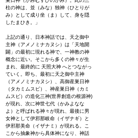
巣日神（かみむすひのかみ）。此の三
柱の神は、並（みな）独神（ひとりが
み）として成り坐（ま）して、身を隠
したまひき。」 
上記の通り、日本神話では、天之御中
主神（アメノミナカヌシ）は「天地開
闢」の最初に現れる神で、一神教の神
概念に近い。そこから多くの神々が生
まれ、最終的に 天照大神 へとつながっ
ていく。即ち、最初に天之御中主神
（アメノミナカヌシ）、高御産巣日神
（タカミムスビ）、神産巣日神（カミ
ムスビ）の造化三神(世界創造の根源神)
が現れ、次に神世七代（かみよなな
よ）と呼ばれる神々が現れ、最後に男
女神として伊邪那岐命（イザナギ）と
伊邪那美命（イザナミ）が現れる。こ
こから抽象神から具体神になり、神話