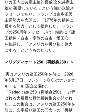
リカ国内に共産主義的脅威(文化共産主
義)が復活している」という強い政治メ
ッセージであり、トランプは進歩派民
主党勢力を念頭に、「1776年の精神に
反する勢力」として批判した。 トラン
プの250周年メッセージは、端的に「建
国精神・自由・宗教の自由・愛国心」
を強調し、「アメリカを再び強く偉大
にする」というものだった。
＜リデディケート250（再献身250）＞
 実はアメリカ建国250年を前に、2026
年5月17日、ワシントンD.C.のナショナ
ル・モール(国立公園)で、
「Rededicate 250（再献身250）」と呼
ばれる大規模な野外祈祷集会が開かれ
た。この集会は、アメリカ建国250年を
前に、文字通り建国の理念への「再献