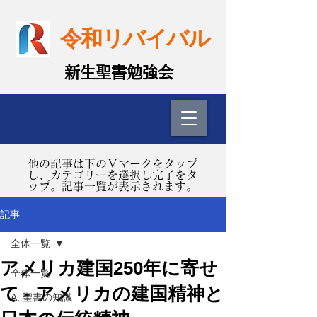
令和リバイバル
​新生聖書勉強会
​他の記事は下のＶマークをタップ
し、カテゴリーを選択し完了をタ
ップ。記事一覧が表示されます。
記事
全体一覧
アメリカ建国250年に寄せ
全体一覧
て - アメリカの建国精神と
A. 聖書の知識