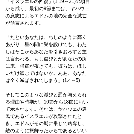
「イスラエルの回復」(1.19～21)の項目
から成り、最初の9節までは、ヤハウェ
の意志によるエドムの地の完全な滅亡
が預言されます。 
「たといあなたは、わしのように高く
あがり、星の間に巣を設けても、わた
しはそこからあなたを引きおろすと主
は言われる。もし盗びとがあなたの所
に来、強盗が夜きても、彼らは、ほし
いだけ盗むではないか。ああ、あなた
は全く滅ぼされてしまう」(1.4～5) 
そしてこのような滅びと罰が与えられ
る理由や時期が、10節から18節におい
て示されます。それは、ヤハウェの選
民であるイスラエルが攻撃されたと
き、エドムがその期に乗じて略奪し、
敵のように振舞ったからであるといい