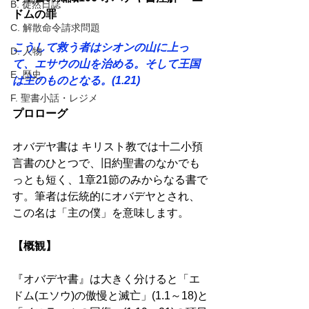
B. 徒然日誌
ドムの罪 
C. 解散命令請求問題
こうして救う者はシオンの山に上っ
D. 人物
て、エサウの山を治める。そして王国
E. 歴史
は主のものとなる。(1.21) 
F. 聖書小話・レジメ
プロローグ
オバデヤ書は キリスト教では十二小預
言書のひとつで、旧約聖書のなかでも
っとも短く、1章21節のみからなる書で
す。筆者は伝統的にオバデヤとされ、
この名は「主の僕」を意味します。 
【概観】
『オバデヤ書』は大きく分けると「エ
ドム(エソウ)の傲慢と滅亡」(1.1～18)と