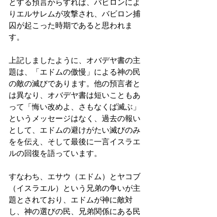
とする預言からすれば、バビロンによ
りエルサレムが攻撃され、バビロン捕
囚が起こった時期であると思われま
す。 
上記しましたように、オバデヤ書の主
題は、「エドムの傲慢」による神の民
の敵の滅びであります。他の預言者と
は異なり、オバデヤ書は短いこともあ
って「悔い改めよ、さもなくば滅ぶ」
というメッセージはなく、過去の報い
として、エドムの避けがたい滅びのみ
をを伝え、そして最後に一言イスラエ
ルの回復を語っています。
すなわち、エサウ（エドム）とヤコブ
（イスラエル）という兄弟の争いが主
題とされており、エドムが神に敵対
し、神の選びの民、兄弟関係にある民