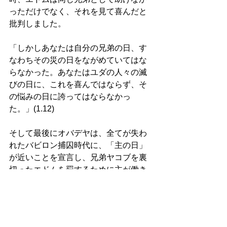
っただけでなく、それを見て喜んだと
批判しました。 
「しかしあなたは自分の兄弟の日、す
なわちその災の日をながめていてはな
らなかった。あなたはユダの人々の滅
びの日に、これを喜んではならず、そ
の悩みの日に誇ってはならなかっ
た。」(1.12) 
そして最後にオバデヤは、全てが失わ
れたバビロン捕囚時代に、「主の日」
が近いことを宣言し、兄弟ヤコブを裏
切ったエドムを罰するために主が働き
たもうことを述べる共に、主の主権の
絶対性を信頼し、イスラエルの回復へ
の希望を述べて終わっています。 