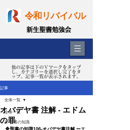
令和リバイバル
​新生聖書勉強会
​他の記事は下のＶマークをタップ
し、カテゴリーを選択し完了をタ
ップ。記事一覧が表示されます。
記事
全体一覧
オバデヤ書 注解 - エドム
全体一覧
の罪
A. 聖書の知識
🔷聖書の知識106-オバデヤ書注解 ーエ