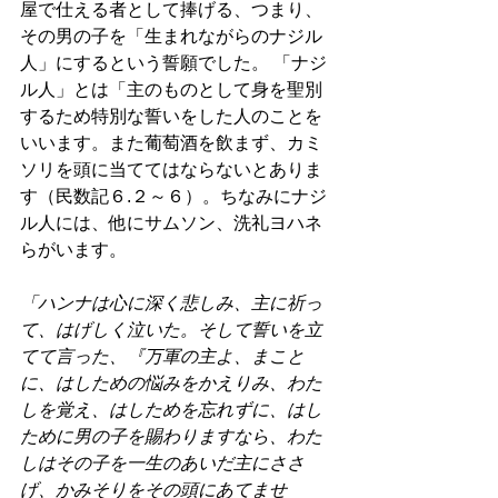
屋で仕える者として捧げる、つまり、
その男の子を「生まれながらのナジル
人」にするという誓願でした。 「ナジ
ル人」とは「主のものとして身を聖別
するため特別な誓いをした人のことを
いいます。また葡萄酒を飲まず、カミ
ソリを頭に当ててはならないとありま
す（民数記６.２～６）。ちなみにナジ
ル人には、他にサムソン、洗礼ヨハネ
らがいます。
「ハンナは心に深く悲しみ、主に祈っ
て、はげしく泣いた。そして誓いを立
てて言った、『万軍の主よ、まこと
に、はしための悩みをかえりみ、わた
しを覚え、はしためを忘れずに、はし
ために男の子を賜わりますなら、わた
しはその子を一生のあいだ主にささ
げ、かみそりをその頭にあてませ