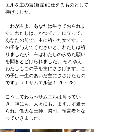
エルを主の宮(幕屋)に仕えるものとして
捧げました。 
「わが君よ、あなたは生きておられま
す。わたしは、かつてここに立って、
あなたの前で、主に祈った女です。こ
の子を与えてくださいと、わたしは祈
りましたが、主はわたしの求めた願い
を聞きとどけられました。 それゆえ、
わたしもこの子を主にささげます。こ
の子は一生のあいだ主にささげたもの
です」（１サムエル記１.26～28）
こうしてわらべサムエルは育ってい
き、神にも、人々にも、ますます愛せ
られ、偉大な士師、祭司、預言者とな
っていきました。 