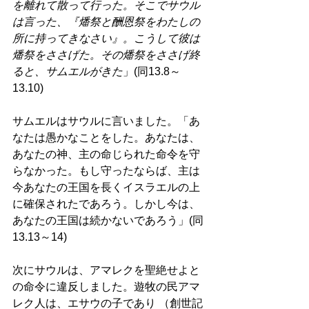
を離れて散って行った。そこでサウル
は言った、『燔祭と酬恩祭をわたしの
所に持ってきなさい』。こうして彼は
燔祭をささげた。その燔祭をささげ終
ると、サムエルがきた
」(同13.8～
13.10)
サムエルはサウルに言いました。「あ
なたは愚かなことをした。あなたは、
あなたの神、主の命じられた命令を守
らなかった。もし守ったならば、主は
今あなたの王国を長くイスラエルの上
に確保されたであろう。しかし今は、
あなたの王国は続かないであろう」(同
13.13～14) 
次にサウルは、アマレクを聖絶せよと
の命令に違反しました。遊牧の民アマ
レク人は、エサウの子であり （創世記