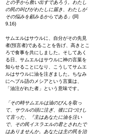
との手から救い出すであろう。わたし
の民の叫びがわたしに届き、わたしが
その悩みを顧みるからである」
(同
9.16)
サムエルはサウルに、自分がその先見
者(預言者)であることを告げ、高きとこ
ろで食事を共にしました。そしてあく
る日、サムエルはサウルに神の言葉を
知らせることになり、こうしてサムエ
ルはサウルに油を注ぎました。ちなみ
にヘブル語のメシアという言葉は、
「油注がれた者」という意味です。 
「その時サムエルは油のびんを取っ
て、サウルの頭に注ぎ、彼に口づけし
て言った、『主はあなたに油を注い
で、その民イスラエルの君とされたで
はありませんか。あなたは主の民を治