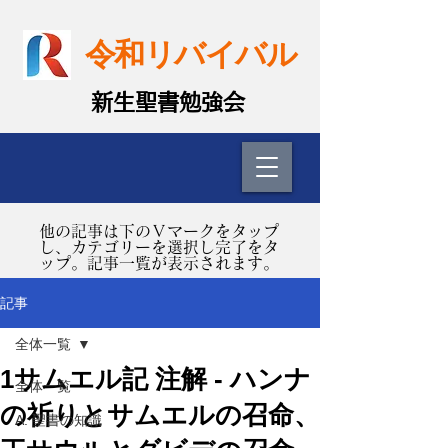
令和リバイバル
​新生聖書勉強会
​他の記事は下のＶマークをタップ
し、カテゴリーを選択し完了をタ
ップ。記事一覧が表示されます。
記事
全体一覧
1サムエル記 注解 - ハンナ
全体一覧
の祈りとサムエルの召命、
A. 聖書の知識