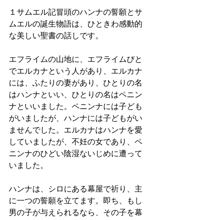
１サムエル記冒頭のハンナの誓願とサ
ムエルの誕生物語は、ひときわ感動的
な美しい聖書の話しです。
エフライムの山地に、エフライムびと
でエルカナという人があり、エルカナ
には、ふたりの妻があり、ひとりの名
はハンナといい、ひとりの名はペニン
ナといいました。ペニンナには子ども
がいましたが、ハンナには子どもがい
ませんでした。エルカナはハンナを愛
していましたが、不妊の女であり、ペ
ニンナのひどい陰湿ないじめに遭って
いました。 
ハンナは、シロにある幕屋で祈り、主
に一つの誓願を立てます。即ち、もし
男の子が与えられるなら、その子を幕