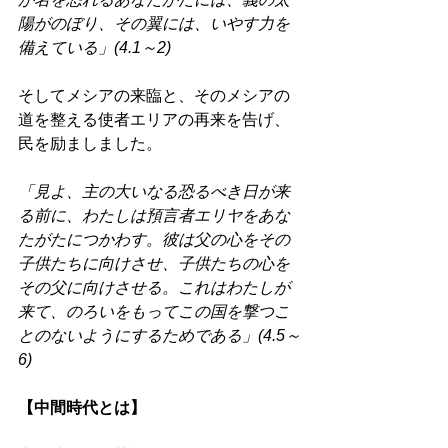
陽がのぼり、その翼には、いやす力を
備えている」(4.1～2) 
そしてメシアの来臨と、そのメシアの
道を整える使者エリアの再来を告げ、
民を励ましました。 
「見よ、主の大いなる恐るべき日が来
る前に、わたしは預言者エリヤをあな
たがたにつかわす。彼は父の心をその
子供たちに向けさせ、子供たちの心を
その父に向けさせる。これはわたしが
来て、のろいをもってこの国を撃つこ
とのないようにするためである」(4.5～
6) 
【中間時代とは】 