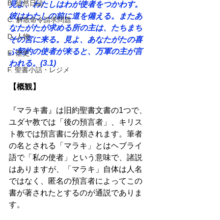
B. 徒然日誌
見よ、わたしはわが使者をつかわす。
彼はわたしの前に道を備える。またあ
C. 解散命令請求問題
なたがたが求める所の主は、たちまち
D. 人物
その宮に来る。見よ、あなたがたの喜
ぶ契約の使者が来ると、万軍の主が言
E. 歴史
われる。(3.1) 
F. 聖書小話・レジメ
【概観】 
『マラキ書』は旧約聖書文書の1つで、
ユダヤ教では「後の預言者」、キリス
ト教では預言書に分類されます。筆者
の名とされる「マラキ」とはヘブライ
語で「私の使者」という意味で、諸説
はありますが、「マラキ」自体は人名
ではなく、匿名の預言者によってこの
書が著されたとするのが通説でありま
す。 