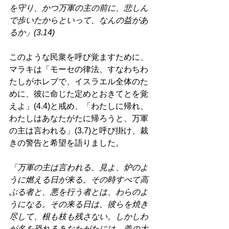
を守り、かつ万軍の主の前に、悲しん
で歩いたからといって、なんの益があ
るか」(3.14) 
このような民衆を呼び覚ますために、
マラキは「モーセの律法、すなわちわ
たしがホレブで、イスラエル全体のた
めに、彼に命じた定めとおきてとを覚
えよ」(4.4)と戒め、「わたしに帰れ、
わたしはあなたがたに帰ろうと、万軍
の主は言われる」(3.7)と呼び掛け、裁
きの警告と希望を語りました。 
「万軍の主は言われる、見よ、炉のよ
うに燃える日が来る。その時すべて高
ぶる者と、悪を行う者とは、わらのよ
うになる。その来る日は、彼らを焼き
尽して、根も枝も残さない。しかしわ
が名を恐れるあなたがたには、義の太