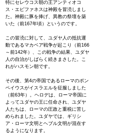
特にセレウコス朝の王アンティオコ
ス・エピファネスは神殿を冒涜しまし
た。神殿に豚を捧げ、異教の祭壇を築
いた（前167年頃）というのです。 
この冒涜に対して、ユダヤ人の抵抗運
動であるマカベア戦争が起こり（前166
～前142年）、この戦争の結果、ユダヤ
人の自治がしばらく続きまさした。こ
れがハスモン朝です。 
その後、第4の帝国であるローマのポン
ペイウスがイスラエルを征服しました
（前63年）。ヘロデは、ローマ帝国に
よってユダヤの王に任命され、ユダヤ
人たちは、ローマの圧政と重税に苦し
められました。ユダヤでは、ギリシ
ア・ローマ文明とヘブル文明が混在す
るようになります。 