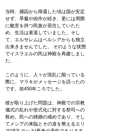
当時、捕囚から帰還した頃は国が安定
せず、旱魃や凶作が続き、更には周囲
に敵意を持つ民族が居住していたた
め、生活は衰退していました。そし
て、エルサレムはペルシアからも独立
出来きませんでした。 そのような状態
でイスラエルの民は神殿を再建しまし
た。
このように、人々が混乱に陥っている
際に、マラキがメッセージを語ったの
です。前450年ころでした。 
彼が取り上げた問題は、神殿での宗教
儀式の乱れや形式化に対する祭司への
咎め、民への雑婚の戒めであり、そし
てメシアの来臨とその道を整えるエリ
ア(洗礼ヨハネ)再来の予告であります。