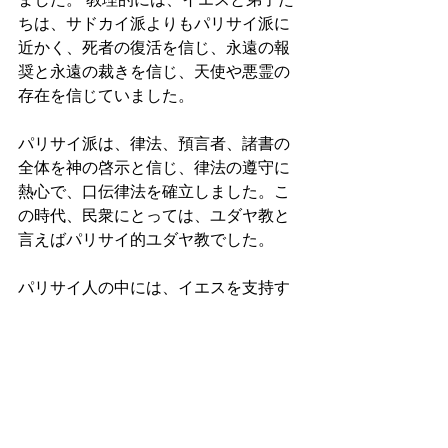
ちは、サドカイ派よりもパリサイ派に
近かく、死者の復活を信じ、永遠の報
奨と永遠の裁きを信じ、天使や悪霊の
存在を信じていました。 
パリサイ派は、律法、預言者、諸書の
全体を神の啓示と信じ、律法の遵守に
熱心で、口伝律法を確立しました。こ
の時代、民衆にとっては、ユダヤ教と
言えばパリサイ的ユダヤ教でした。 
パリサイ人の中には、イエスを支持す
る人とイエスに敵対する人がいました
が、教会が誕生した直後は、パリサイ
派は教会に対して中立的な立場を取っ
ています。またへブル語を話さないユ
ダヤ人が増加し、ギリシア語訳聖書が
必要になって、ギリシア語訳聖書であ