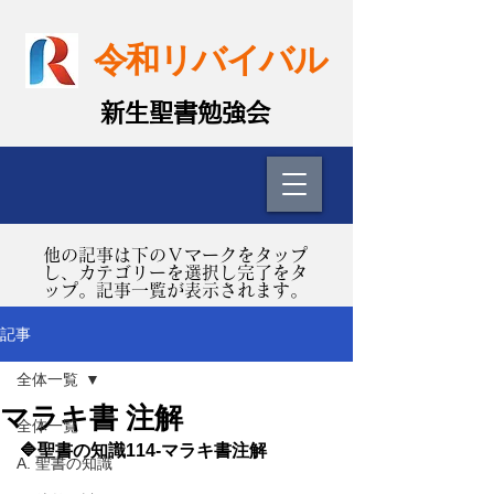
令和リバイバル
​新生聖書勉強会
​他の記事は下のＶマークをタップ
し、カテゴリーを選択し完了をタ
ップ。記事一覧が表示されます。
記事
全体一覧
マラキ書 注解
全体一覧
🔷聖書の知識114-マラキ書注解 
A. 聖書の知識