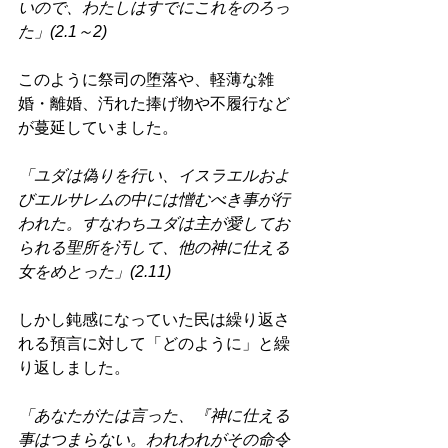
いので、わたしはすでにこれをのろっ
た」(2.1～2) 
このように祭司の堕落や、軽薄な雑
婚・離婚、汚れた捧げ物や不履行など
が蔓延していました。 
「ユダは偽りを行い、イスラエルおよ
びエルサレムの中には憎むべき事が行
われた。すなわちユダは主が愛してお
られる聖所を汚して、他の神に仕える
女をめとった」(2.11) 
しかし鈍感になっていた民は繰り返さ
れる預言に対して「どのように」と繰
り返しました。 
「あなたがたは言った、『神に仕える
事はつまらない。われわれがその命令