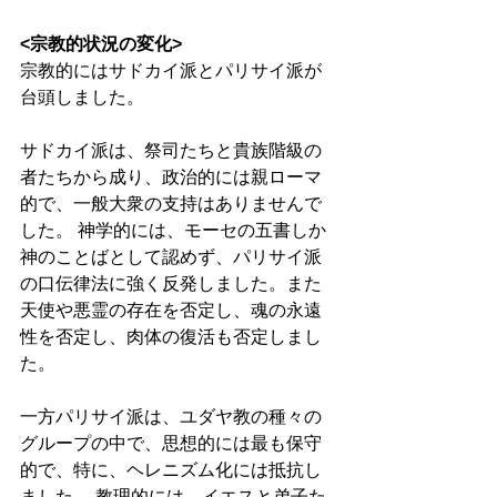
<宗教的状況の変化>
宗教的にはサドカイ派とパリサイ派が
台頭しました。 
サドカイ派は、祭司たちと貴族階級の
者たちから成り、政治的には親ローマ
的で、一般大衆の支持はありませんで
した。 神学的には、モーセの五書しか
神のことばとして認めず、パリサイ派
の口伝律法に強く反発しました。また
天使や悪霊の存在を否定し、魂の永遠
性を否定し、肉体の復活も否定しまし
た。 
一方パリサイ派は、ユダヤ教の種々の
グループの中で、思想的には最も保守
的で、特に、ヘレニズム化には抵抗し
ました。 教理的には、イエスと弟子た