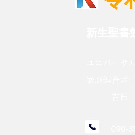
イスラエル建国の聖書的意
​新生聖書
味 イスラエル・イラン紛
に思う
​ユニバーサ
​家庭連合ポ
吉田 
090-3