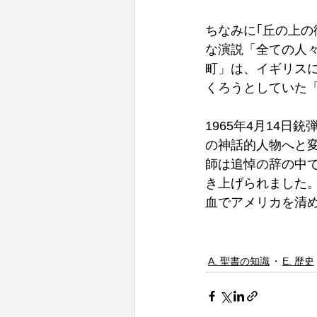
ちなみに｢丘の上の
な演説「全ての人
町」は、イギリス
くろうとしていた
1965年4月14
の神話的人物へと
師は追悼の辞の中
き上げられました
血でアメリカを清め
A. 聖書の知識
E. 歴史