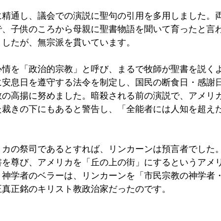
に精通し、議会での演説に聖句の引用を多用しました。
で、子供のころから母親に聖書物語を聞いて育ったと言
ましたが、無宗派を貫いています。
心情を「政治的宗教」と呼び、まるで牧師が聖書を説く
に安息日を遵守する法令を制定し、国民の断食日・感謝
教の高揚に努めました。暗殺される前の演説で、アメリ
た裁きの下にもあると警告し、「全能者には人知を超え
リカの祭司であるとすれば、リンカーンは預言者でした
書を尊び、アメリカを「丘の上の街」にするというアメ
。神学者のベラーは、リンカーンを「市民宗教の神学者
正真正銘のキリスト教政治家だったのです。