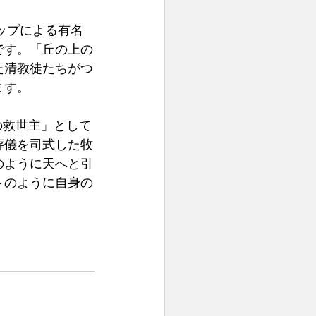
ロップによる有名
です。「丘の上の
た清教徒たちがつ
ます。
の救世主」として
葬儀を司式した牧
のように天へと引
トのように自身の