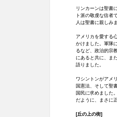
リンカーンは聖書
ト派の敬虔な信者
人は聖書に親しみ
アメリカを愛する
かけました。軍隊
るなど、政治的宗
にあると共に、ま
語りました。
ワシントンがアメ
国憲法、そして聖
国民に求めました
だように、まさに
[丘の上の街]