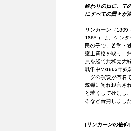
終わりの日に、主
にすべての国々が流れ
リンカーン（1809 
1865 ）は、ケ
民の子で、苦学・独
護士資格を取り、
員を経て共和党大
戦争中の1863年
ーグの演説が有名で
銃弾に倒れ殺害さ
と若くして死別し
るなど苦労しまし
[リンカーンの信仰]