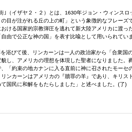
街｣（イザヤ２・２）とは、1630年ジョン・ウィンス
々の目が注がれる丘の上の町」という象徴的なフレーズ
における国家的宗教弾圧を逃れて新大陸アメリカに渡っ
「自由で公正な神の国」を表す比喩として用いられてい
日銃弾を浴びて後、リンカーンは一人の政治家から「合衆国
変貌し、アメリカの理想を体現した聖者になりました。
で、「約束の地カナンに入る直前に神に召されたモーセ
。リンカーンはアメリカの『贖罪の羊』であり、キリス
て国民に和解をもたらしました」と述べました。(了)