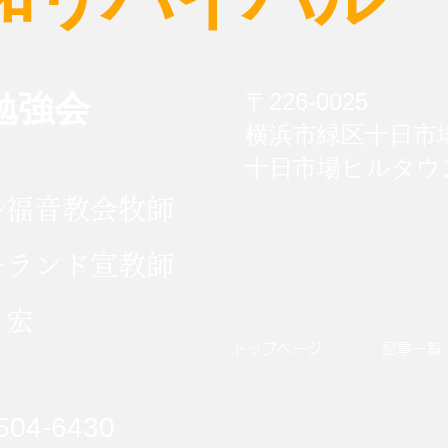
キリスト教神学についての考
キ
勉強会
〒226-0025
争
察⑭ 近現代神学の歴史と思
察
想(９) 宗教の神学
想(
横浜市緑区十日市場
放
​十日市場ヒルタウン
ル福音教会牧師
ーランド宣教師
宏
​トップページ
​記事一覧
504-6430