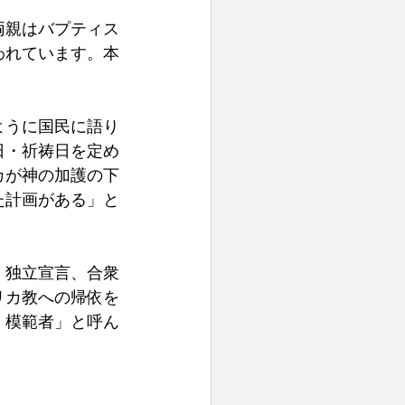
両親はバプティス
われています。本
ように国民に語り
日・祈祷日を定め
カが神の加護の下
た計画がある」と
。独立宣言、合衆
リカ教への帰依を
・模範者」と呼ん