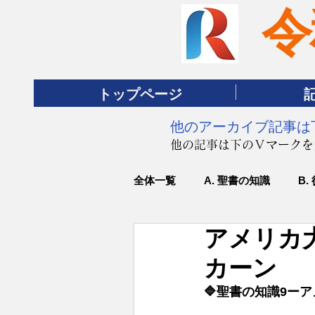
令
トップページ
​他のアーカイブ記事
​他の記事は下のＶマーク
全体一覧
A. 聖書の知識
B.
アメリカ
カーン
🔷聖書の知識9ー