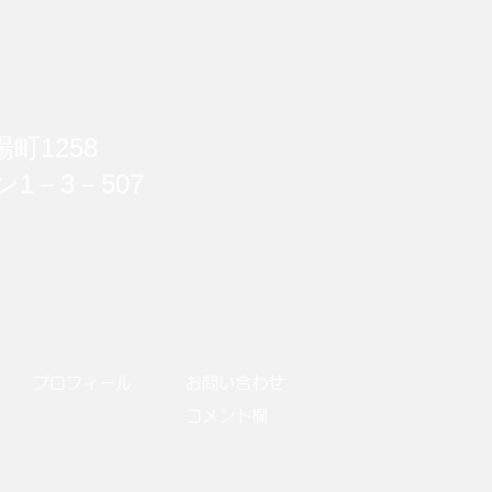
リスト教神学についての考
⑬ 近現代神学の歴史と思
8) フェミニスト(女性解
町1258
)神学とは
1－3－507
​プロフィール
​お問い合わせ
​コメント欄