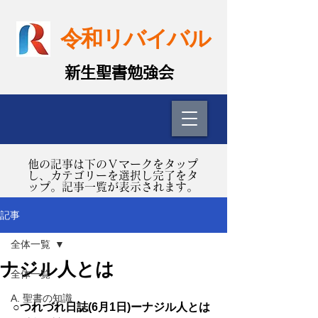
令和リバイバル
​新生聖書勉強会
​他の記事は下のＶマークをタップ
し、カテゴリーを選択し完了をタ
ップ。記事一覧が表示されます。
記事
全体一覧
ナジル人とは
全体一覧
A. 聖書の知識
○つれづれ日誌(6月1日)ーナジル人とは