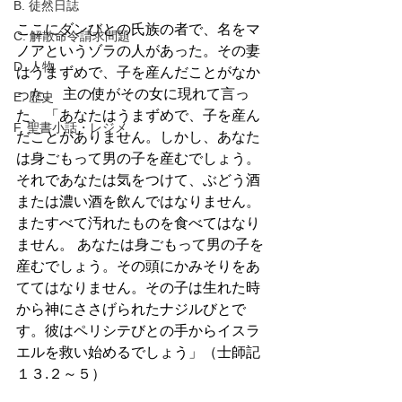
B. 徒然日誌
ここにダンびとの氏族の者で、名をマ
C. 解散命令請求問題
ノアというゾラの人があった。その妻
D. 人物
はうまずめで、子を産んだことがなか
った。 主の使がその女に現れて言っ
E. 歴史
た、「あなたはうまずめで、子を産ん
F. 聖書小話・レジメ
だことがありません。しかし、あなた
は身ごもって男の子を産むでしょう。 
それであなたは気をつけて、ぶどう酒
または濃い酒を飲んではなりません。
またすべて汚れたものを食べてはなり
ません。 あなたは身ごもって男の子を
産むでしょう。その頭にかみそりをあ
ててはなりません。その子は生れた時
から神にささげられたナジルびとで
す。彼はペリシテびとの手からイスラ
エルを救い始めるでしょう」（士師記
１３.２～５）