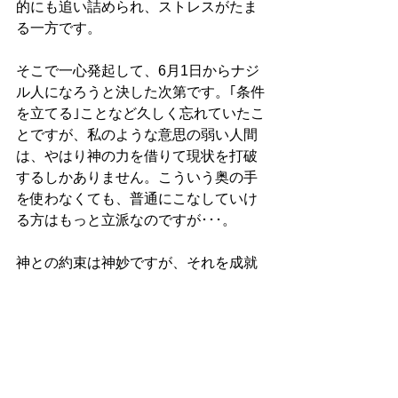
的にも追い詰められ、ストレスがたま
る一方です。
そこで一心発起して、6月1日からナジ
ル人になろうと決した次第です。｢条件
を立てる｣ことなど久しく忘れていたこ
とですが、私のような意思の弱い人間
は、やはり神の力を借りて現状を打破
するしかありません。こういう奥の手
を使わなくても、普通にこなしていけ
る方はもっと立派なのですが･･･。
神との約束は神妙ですが、それを成就
したときの喜びはもっと大きいことを
信じます。ナジルとは｢聖別された人｣
なのであれば、せめてこの期間、よき
ナジル人として過ごせますように。ア
ーメン！、アージュ！(了)