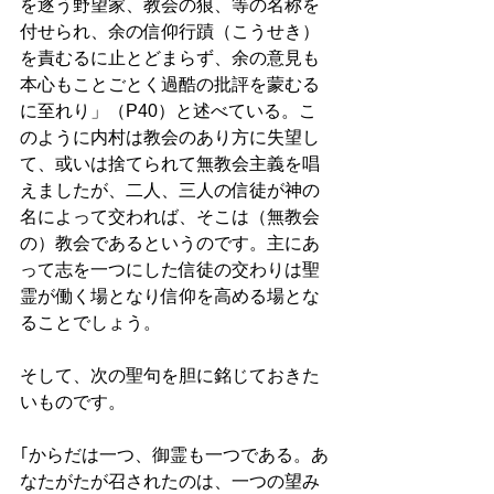
を逐う野望家、教会の狼、等の名称を
付せられ、余の信仰行蹟（こうせき）
を責むるに止とどまらず、余の意見も
本心もことごとく過酷の批評を蒙むる
に至れり」（P40）と述べている。こ
のように内村は教会のあり方に失望し
て、或いは捨てられて無教会主義を唱
えましたが、二人、三人の信徒が神の
名によって交われば、そこは（無教会
の）教会であるというのです。主にあ
って志を一つにした信徒の交わりは聖
霊が働く場となり信仰を高める場とな
ることでしょう。
そして、次の聖句を胆に銘じておきた
いものです。
｢からだは一つ、御霊も一つである。あ
なたがたが召されたのは、一つの望み