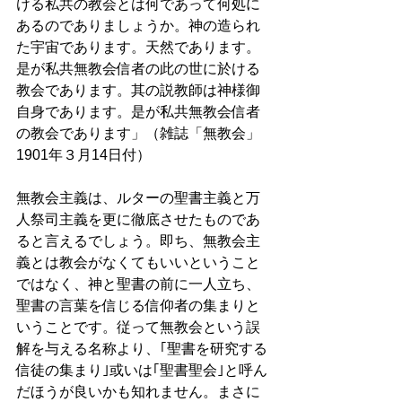
ける私共の教会とは何であって何処に
あるのでありましょうか。神の造られ
た宇宙であります。天然であります。
是が私共無教会信者の此の世に於ける
教会であります。其の説教師は神様御
自身であります。是が私共無教会信者
の教会であります」（雑誌「無教会」
1901年３月14日付）
無教会主義は、ルターの聖書主義と万
人祭司主義を更に徹底させたものであ
ると言えるでしょう。即ち、無教会主
義とは教会がなくてもいいということ
ではなく、神と聖書の前に一人立ち、
聖書の言葉を信じる信仰者の集まりと
いうことです。従って無教会という誤
解を与える名称より、｢聖書を研究する
信徒の集まり｣或いは｢聖書聖会｣と呼ん
だほうが良いかも知れません。まさに