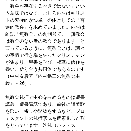
「教会が存在するべきではない」とい
う意味ではなく、むしろ内村はキリス
トの究極的かつ単一の体としての「普
遍的教会」を求めていました。内村は
雑誌『無教会』の創刊号で、「無教会
は教会のない者の教会であります」と
言っているように、無教会とは、諸々
の事情で行き場を失ったクリスチャン
が集まり、聖書を学び、相互に信仰を
養い、祈り合う共同体でもあるのです
（中村友彦著『内村鑑三の無教会主
義』Ｐ26）。
無教会礼拝で中心を占めるものは聖書
講義、聖書講話であり、前後に讃美歌
を歌い、祈りや黙祷をするなど、プロ
テスタントの礼拝形式を簡素化した形
をとっています。洗礼（バプテス