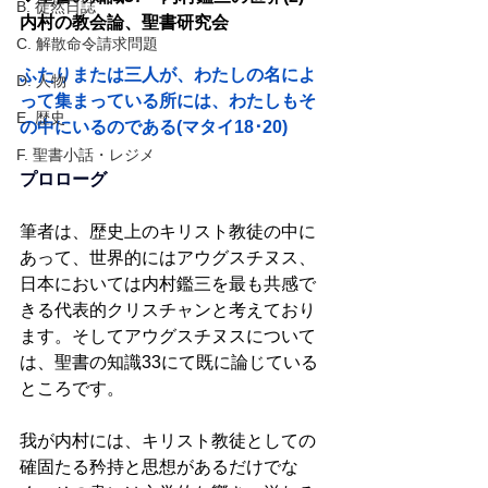
B. 徒然日誌
内村の教会論、聖書研究会
C. 解散命令請求問題
ふたりまたは三人が、わたしの名によ
D. 人物
って集まっている所には、わたしもそ
E. 歴史
の中にいるのである(マタイ18･20)
F. 聖書小話・レジメ
プロローグ
筆者は、歴史上のキリスト教徒の中に
あって、世界的にはアウグスチヌス、
日本においては内村鑑三を最も共感で
きる代表的クリスチャンと考えており
ます。そしてアウグスチヌスについて
は、聖書の知識33にて既に論じている
ところです。
我が内村には、キリスト教徒としての
確固たる矜持と思想があるだけでな