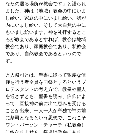
なたの居る場所が教会です」と語られ
ました。神は（地域）教会の中にいま
し給い、家庭の中にいまし給い、我が
内にいまし給い、そして大自然の中に
もいまし給います。神を礼拝するとこ
ろが教会であるとすれば、教会は地域
教会であり、家庭教会であり、私教会
であり、自然教会であるというので
す。
万人祭司とは、聖書に従って敬虔な信
仰を行う者全員を司祭とするというプ
ロテスタントの考え方で、教皇や聖人
を通さずとも、聖書を読み、信仰によ
って、直接神の前に出て恵みを受ける
ことが出来、一人一人が単独で神の前
に祭司となるという思想で、これこそ
ワン・パーソン・チャーチ（私教会）
に他なりません。祭壇は教会にあり、