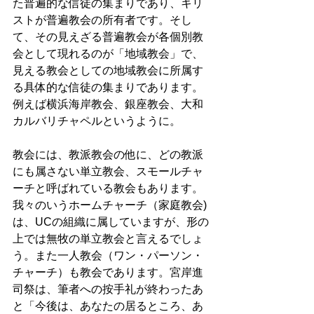
た普遍的な信徒の集まりであり、キリ
ストが普遍教会の所有者です。そし
て、その見えざる普遍教会が各個別教
会として現れるのが「地域教会」で、
見える教会としての地域教会に所属す
る具体的な信徒の集まりであります。
例えば横浜海岸教会、銀座教会、大和
カルバリチャペルというように。
教会には、教派教会の他に、どの教派
にも属さない単立教会、スモールチャ
ーチと呼ばれている教会もあります。
我々のいうホームチャーチ（家庭教会)
は、UCの組織に属していますが、形の
上では無牧の単立教会と言えるでしょ
う。また一人教会（ワン・パーソン・
チャーチ）も教会であります。宮岸進
司祭は、筆者への按手礼が終わったあ
と「今後は、あなたの居るところ、あ