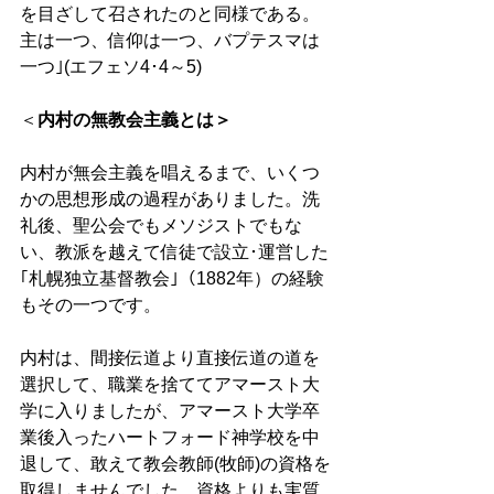
を目ざして召されたのと同様である。 
主は一つ、信仰は一つ、バプテスマは
一つ｣(エフェソ4･4～5)
＜
内村の無教会主義とは＞
内村が無会主義を唱えるまで、いくつ
かの思想形成の過程がありました。洗
礼後、聖公会でもメソジストでもな
い、教派を越えて信徒で設立･運営した
｢札幌独立基督教会｣（1882年）の経験
もその一つです。
内村は、間接伝道より直接伝道の道を
選択して、職業を捨ててアマースト大
学に入りましたが、アマースト大学卒
業後入ったハートフォード神学校を中
退して、敢えて教会教師(牧師)の資格を
取得しませんでした。資格よりも実質