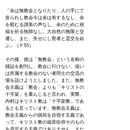
「余は無教会となりたり、人の手にて
造られし教会今は余は有するなし、余
を慰むる讃美の声なし、余のために祝
福を祈る牧師なし。大自然の無限と交
通し、また、失せにし聖者と霊交を結
ぶ」（Ｐ55）
その後、彼は「無教会」という名称の
雑誌を創刊し、教会に行けない、或い
は所属する教会のない者同士の交流の
場を設けようとしました。また、無教
会主義は「教会」よりも「キリストの
十字架」を重んじると言われ、実際、
内村はキリスト教は「十字架教」であ
るとも言っています。無教会主義は、
教会主義からの脱却を目指す主義であ
って、キリスト教の福音信仰そのもの
を否定する主義ではありません。また