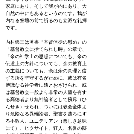
家庭にあり、そして我が内にあり、大
自然の中にもあるというのです。我が
内なる祭壇の前で祈るのも立派な礼拝
です。
内村鑑三は著書『基督信徒の慰め』の
「基督教会に捨てられし時」の章で、
「余の神学上の思想についても、余の
伝道上の方針についても、余の教育上
の主義についても、余は余の真理と信
ずる所を堅守するがために、或は有名
博識なる神学者に遠とおざけられ、或
は基督教会一般より非常の人望を有す
る高徳者より無神論者として擯斥（ひ
んせき）せられ、ついには教会全体よ
り危険なる異端論者、聖書を蔑ろにす
る不敬人、ユニテリアン（悪しき意味
にて）、ヒクサイト、狂人、名誉の跡