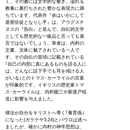
く、その書には文学的な響き、溢れる
教養に裏打ちされた豊かな表現力に満
ちています。代表作『余はいかにして
基督信徒となりし乎』は、アウグスチ
ヌスの『告白』と並んで、自伝的文学
としても歴史的な一級品と言っても過
言ではないでしょう。筆者は、内村の
文書、文体に魅了されている一人で
す。その自伝の冒頭に記載されている
｢自己の内部に真にあるものを語る人に
は、どんなに話下手でも耳を傾ける人
がいる｣とのトマス･カーライルの言葉
が印象的です。イギリスの歴史家トマ
ス･カーライルは、内村鑑三や新渡戸稲
造に影響を与えました。
律法が自分をキリストへ導く｢養育係｣
になった(ガラテヤ3.24)とパウロは述べ
ましたが、確かに内村の神学思想は、