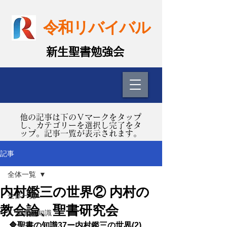
令和リバイバル
​新生聖書勉強会
​他の記事は下のＶマークをタップ
し、カテゴリーを選択し完了をタ
ップ。記事一覧が表示されます。
記事
全体一覧
内村鑑三の世界② 内村の
全体一覧
教会論、聖書研究会
A. 聖書の知識
🔷聖書の知識37ー内村鑑三の世界(2)  