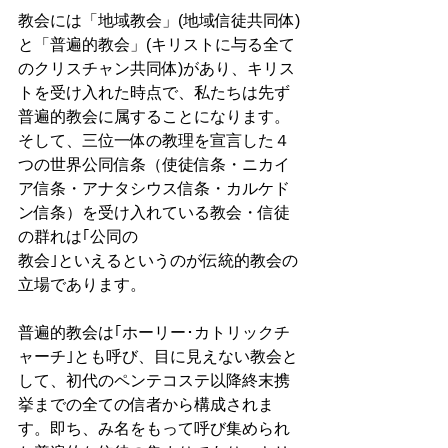
教会には「地域教会」(地域信徒共同体)
と「普遍的教会」(キリストに与る全て
のクリスチャン共同体)があり、キリス
トを受け入れた時点で、私たちは先ず
普遍的教会に属することになります。
そして、三位一体の教理を宣言した４
つの世界公同信条（使徒信条・ニカイ
ア信条・アナタシウス信条・カルケド
ン信条）を受け入れている教会・信徒
の群れは｢公同の
教会｣といえるというのが伝統的教会の
立場であります。
普遍的教会は｢ホーリー･カトリックチ
ャーチ｣とも呼び、目に見えない教会と
して、初代のペンテコステ以降終末携
挙までの全ての信者から構成されま
す。即ち、み名をもって呼び集められ