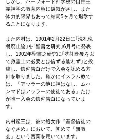
しかし、ハーフォード神学校の自由主
義神学の教育内容に嫌気がさし、また
体力的限界もあって結局5ヶ月で退学す
ることになります。
また内村は、1901年2月22日に｢洗礼晩
餐廃止論｣を｢聖書之研究｣6月号に発表
し、1902年聖書之研究に｢洗礼晩餐を以
て救霊上の必要とは信ずる能わず｣と投
稿し、信仰告白だけで入会を認める方
針を取りました。確かにイスラム教で
は、「アッラーの他に神はなし。ムハ
ンマドはアッラーの使徒である」だけ
が唯一入会の信仰告白になっていま
す。
内村鑑三は、彼の処女作『基督信徒の
なぐさめ』において、初めて「無教
会」という言葉を用いています。