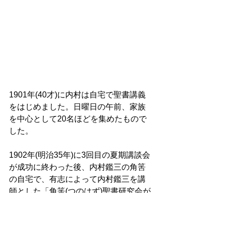
1901年(40才)に内村は自宅で聖書講義
をはじめました。日曜日の午前、家族
を中心として20名ほどを集めたもので
した。
1902年(明治35年)に3回目の夏期講談会
が成功に終わった後、内村鑑三の角筈
の自宅で、有志によって内村鑑三を講
師とした「角筈(つのはず)聖書研究会が
始められました。25名定員の東大生を
中心とした聖書研究会です。これこそ