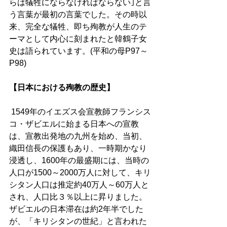
らは犠牲にならなければならない｣と言
う言葉が最初の言葉でした。その時以
来、完全な犠牲、即ち殉教が人生のテ
ーマとして内心に刻まれたと韓鶴子女
史は語られています。(平和の母P97～
P98)
【日本における殉教の歴史】
 1549年のイエズス会宣教師フランシス
コ・ザビエルに始まる日本への宣教
は、宣教出発地の九州を始め、当初、
織田信長の保護もあり、一時期かなり
浸透し、1600年の最盛期には、当時の
人口が1500～2000万人に対して、キリ
シタン人口は推定約40万人～60万人と
され、人口比３％以上に昇りました。
ザビエルの日本滞在は約2年半でした
が、「キリシタンの世紀」と言われた