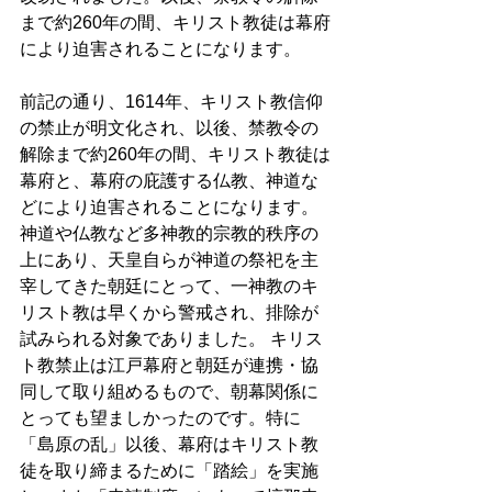
まで約260年の間、キリスト教徒は幕府
により迫害されることになります。
前記の通り、1614年、キリスト教信仰
の禁止が明文化され、以後、禁教令の
解除まで約260年の間、キリスト教徒は
幕府と、幕府の庇護する仏教、神道な
どにより迫害されることになります。 
神道や仏教など多神教的宗教的秩序の
上にあり、天皇自らが神道の祭祀を主
宰してきた朝廷にとって、一神教のキ
リスト教は早くから警戒され、排除が
試みられる対象でありました。 キリス
ト教禁止は江戸幕府と朝廷が連携・協
同して取り組めるもので、朝幕関係に
とっても望ましかったのです。特に
「島原の乱」以後、幕府はキリスト教
徒を取り締まるために「踏絵」を実施