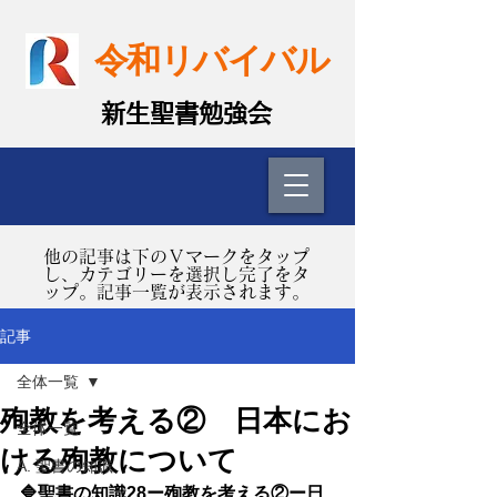
令和リバイバル
​新生聖書勉強会
​他の記事は下のＶマークをタップ
し、カテゴリーを選択し完了をタ
ップ。記事一覧が表示されます。
記事
全体一覧
殉教を考える② 日本にお
全体一覧
ける殉教について
A. 聖書の知識
🔷聖書の知識28ー殉教を考える②ー日