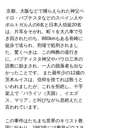
 京都、大阪などで捕らえられた神父ペ
ドロ・バプチスタなどのスペイン人や
ポルトガル人の6名と日本人信徒20名
は、片耳をそがれ、町々を大八車で引
き回されたのち、880kmもある長崎に
徒歩で送られ、刑場で処刑されまし
た。驚くべきは、この殉教の道行き
に、パプティスタ神父やパウロ三木の
説教に励まされ、一人の脱落者も出な
かったことです。 また最年少の12歳の
茨木ルイスは、信仰を捨てれば救うと
いわれましたが、これを拒絶し、十字
架上で「パライソ（天国）、イエズ
ス、マリア」と叫びながら息絶えたと
言われています。 
この事件はたちまち世界のキリスト教
国に伝わり、1862年には教皇ピウス９