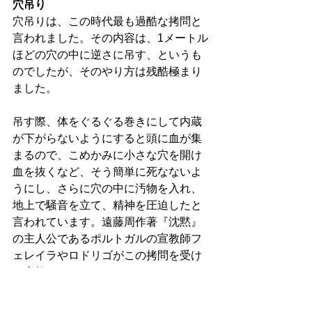
穴吊り
穴吊りは、この時代最も過酷な拷問と
言われました。その内容は、1メートル
ほどの穴の中に逆さに吊す、というも
のでしたが、そのやり方は残酷極まり
ました。
吊す際、体をぐるぐる巻きにして内蔵
が下がらないようにすると頭に血が集
まるので、こめかみに小さな穴を開け
血を抜くなど、そう簡単に死なないよ
うにし、さらに穴の中に汚物を入れ、
地上で騒音を立て、精神を圧迫したと
言われています。遠藤周作著『沈黙』
の主人公であるポルトガルの宣教師フ
ェレイラやロドリゴがこの拷問を受け
て棄教しました。
火あぶり