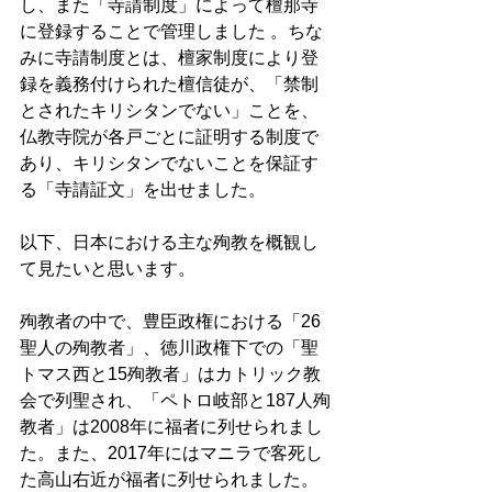
し、また「寺請制度」によって檀那寺
に登録することで管理しました 。ちな
みに寺請制度とは、檀家制度により登
録を義務付けられた檀信徒が、「禁制
とされたキリシタンでない」ことを、
仏教寺院が各戸ごとに証明する制度で
あり、キリシタンでないことを保証す
る「寺請証文」を出せました。
以下、日本における主な殉教を概観し
て見たいと思います。
殉教者の中で、豊臣政権における「26
聖人の殉教者」、徳川政権下での「聖
トマス西と15殉教者」はカトリック教
会で列聖され、「ペトロ岐部と187人殉
教者」は2008年に福者に列せられまし
た。また、2017年にはマニラで客死し
た高山右近が福者に列せられました。