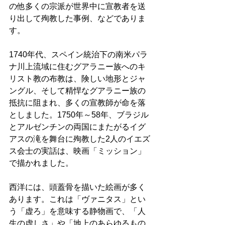
の他多くの宗派が世界中に宣教者を送
り出して殉教した事例、などでありま
す。
1740年代、スペイン統治下の南米パラ
ナ川上流域に住むグアラニー族へのキ
リスト教の布教は、険しい地形とジャ
ングル、そして精悍なグアラニー族の
抵抗に阻まれ、多くの宣教師が命を落
としました。1750年～58年、ブラジル
とアルゼンチンの両国にまたがるイグ
アスの滝を舞台に殉教した2人のイエズ
ス会士の実話は、映画「ミッション」
で描かれました。
西洋には、頭蓋骨を描いた絵画が多く
あります。これは「ヴァニタス」とい
う「虚ろ」を意味する静物画で、「人
生の虚しさ」や「地上のあらゆるもの