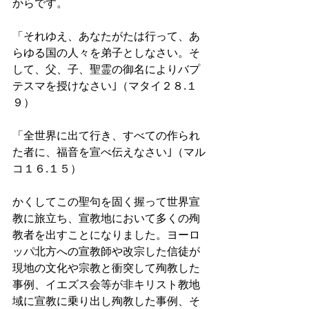
からです。
「それゆえ、あなたがたは行って、あ
らゆる国の人々を弟子としなさい。そ
して、父、子、聖霊の御名によりバプ
テスマを授けなさい｣（マタイ２８.１
９）
「全世界に出て行き、すべての作られ
た者に、福音を宣べ伝えなさい｣（マル
コ１６.１５）
かくしてこの聖句を固く握って世界宣
教に旅立ち、宣教地において多くの殉
教者を出すことになりました。ヨーロ
ッパ北方への宣教師や改宗した信徒が
現地の文化や宗教と衝突して殉教した
事例、イエズス会等が非キリスト教地
域に宣教に乗り出し殉教した事例、そ