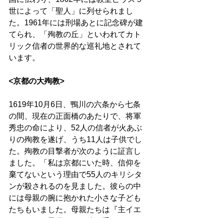
世によって「聖人」に列せられまし
た。1961年には刑場あとに記念碑が建
てられ、「殉教の丘」といわれてカト
リック信者の世界的な巡礼地とされて
います。 
<京都の大殉教>
1619年10月6日、鴨川の六条から七条
の間、現在の正面橋のあたりで、将軍
秀忠の命により、52人の信者が火あぶ
りの殉教を遂げ、うち11人は子供でし
た。殉教の目撃者が次のように証言し
ました。「私は京都にいた時、信仰を
棄てないという理由で55人のキリシタ
ンが殺されるのを見ました。彼らの中
には母親の腕に抱かれた小さな子ども
たちもいました。母親たちは『主イエ