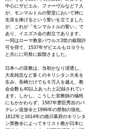
中心にザビエル、ファーヴルなど７人
が、モンマルトルの聖堂において神に
生涯を捧げるという誓いを立てました
が、これが「モンマルトルの誓い」で
あり、イエズス会の創立であります。
一同はローマ教皇パウルス3世の叙階許
可を得て、1537年ザビエルもロヨラら
と共にに司祭に叙階さました。 
日本への宣教は、当初かなり浸透し、
大友純忠など多くのキリシタン大名を
生み、長崎だけでも６万人を越え、教
会会数も40以上あったと記録されてい
ます。しかし、こうした宣教師の犠牲
にもかかわらず、1587年豊臣秀吉のバ
テレン追放令と1996年の禁制の強化、
1612年と1614年の徳川幕府のキリシタ
ン禁教令によってキリスト教が日本に