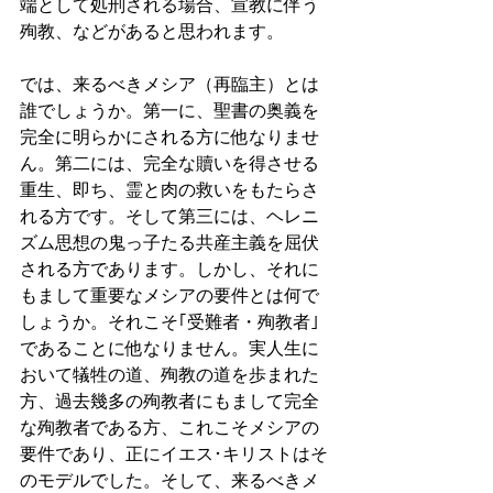
端として処刑される場合、宣教に伴う
殉教、などがあると思われます。
では、来るべきメシア（再臨主）とは
誰でしょうか。第一に、聖書の奥義を
完全に明らかにされる方に他なりませ
ん。第二には、完全な贖いを得させる
重生、即ち、霊と肉の救いをもたらさ
れる方です。そして第三には、ヘレニ
ズム思想の鬼っ子たる共産主義を屈伏
される方であります。しかし、それに
もまして重要なメシアの要件とは何で
しょうか。それこそ｢受難者・殉教者｣
であることに他なりません。実人生に
おいて犠牲の道、殉教の道を歩まれた
方、過去幾多の殉教者にもまして完全
な殉教者である方、これこそメシアの
要件であり、正にイエス･キリストはそ
のモデルでした。そして、来るべきメ