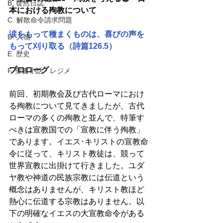
B. 徒然日誌
本における殉教について
C. 解散命令請求問題
涙をもって種まくものは、喜びの声を
D. 人物
もって刈り取る（詩篇126.5）
E. 歴史
プロローグ
F. 聖書小話・レジメ
前回、初期教会及び古代ローマにおけ
る殉教について見てきましたが、古代
ローマの多くの殉教と並んで、特筆す
べきは宣教国での「宣教に伴う殉教」
であります。イエス･キリストの宣教命
令に従って、キリスト教徒は、競って
世界宣教に出掛けて行きました。ユダ
ヤ教や神道の民族宗教には伝道という
概念はありませんが、キリスト教ほど
熱心に伝道する宗教はありません。以
下の明確なイエスの大宣教命令がある