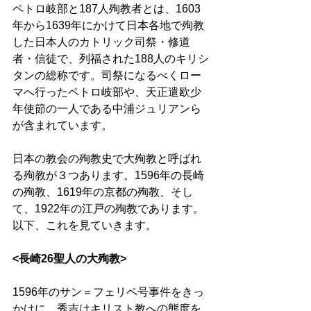
ペトロ岐部と187人殉教者とは、1603
年から1639年にかけて日本各地で殉教
した日本人のカトリック司祭・修道
者・信徒で、列福された188人のキリシ
タンの総称です。司祭になるべくロー
マへ行ったペトロ岐部や、天正遣欧少
年使節の一人である中浦ジュリアンら
が含まれています。
日本の教会の殉教史で大殉教と呼ばれ
る殉教が３つあります。1596年の長崎
の殉教、1619年の京都の殉教、そし
て、1922年の江戸の殉教であります。
以下、これを見ていきます。
<長崎26聖人の大殉教>
1596年のサン＝フェリペ号事件をきっ
かけに、秀吉はキリスト教への態度を