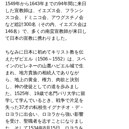
1549年から1643年までの94年間に来日
した宣教師は、イエズス会、フランシ
スコ会、ドミニコ会、アウグスチノ会
など総計300名（その内、イエズス会は
146名）で、多くの南蛮宣教師が来日し
て日本の宣教に携わりました。 
ちなみに日本に初めてキリスト教を伝
えたザビエル（1506～1552）は、スペ
インのピレネーの山麓ハビエル城で生
まれ、地方貴族の相続人でありなが
ら、地上の黄金、権力、肉欲と決別
し、神の使徒としての道を歩みまし
た。1525年、19歳で名門パリ大学に留
学して学んでいるとき、戦争で片足を
失った37才の転校生イグナチオ・デ・
ロヨラに出会い、ロヨラから強い影響
を受け、聖職者を志すことになりまし
た。そして1534年8月15日、ロヨラを