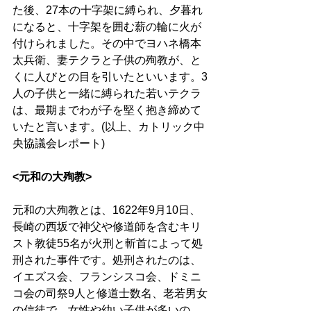
た後、27本の十字架に縛られ、夕暮れ
になると、十字架を囲む薪の輪に火が
付けられました。その中でヨハネ橋本
太兵衛、妻テクラと子供の殉教が、と
くに人びとの目を引いたといいます。3
人の子供と一緒に縛られた若いテクラ
は、最期までわが子を堅く抱き締めて
いたと言います。(以上、カトリック中
央協議会レポート)
<元和の大殉教>
元和の大殉教とは、1622年9月10日、
長崎の西坂で神父や修道師を含むキリ
スト教徒55名が火刑と斬首によって処
刑された事件です。処刑されたのは、
イエズス会、フランシスコ会、ドミニ
コ会の司祭9人と修道士数名、老若男女
の信徒で、女性や幼い子供が多いの