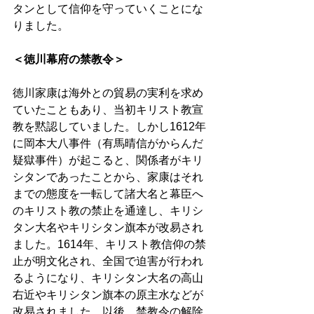
タンとして信仰を守っていくことにな
りました。 
＜徳川幕府の禁教令＞
徳川家康は海外との貿易の実利を求め
ていたこともあり、当初キリスト教宣
教を黙認していました。しかし1612年
に岡本大八事件（有馬晴信がからんだ
疑獄事件）が起こると、関係者がキリ
シタンであったことから、家康はそれ
までの態度を一転して諸大名と幕臣へ
のキリスト教の禁止を通達し、キリシ
タン大名やキリシタン旗本が改易され
ました。1614年、キリスト教信仰の禁
止が明文化され、全国で迫害が行われ
るようになり、キリシタン大名の高山
右近やキリシタン旗本の原主水などが
改易されました。以後、禁教令の解除