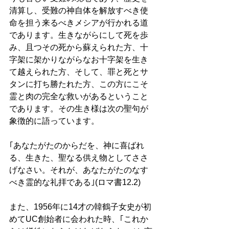
清算し、受難の神自体を解放すべき使
命を担う来るべきメシアが行かれる道
であります。生きながらにして死を歩
み、且つその死から蘇えられた方、十
字架に架かりながらなお十字架を生き
て越えられた方、そして、罪と死とサ
タンに打ち勝たれた方、この方にこそ
霊と肉の完全な救いがあるということ
であります。その生き様は次の聖句が
象徴的に語っています。
｢あなたがたのからだを、神に喜ばれ
る、生きた、聖なる供え物としてささ
げなさい。それが、あなたがたのなす
べき霊的な礼拝である｣(ロマ書12.2) 
また、1956年に14才の韓鶴子女史が初
めてUC創始者に会われた時、｢これか