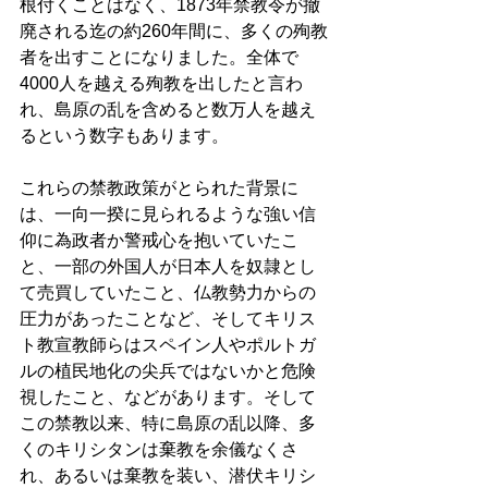
根付くことはなく、1873年禁教令が撤
廃される迄の約260年間に、多くの殉教
者を出すことになりました。全体で
4000人を越える殉教を出したと言わ
れ、島原の乱を含めると数万人を越え
るという数字もあります。 
これらの禁教政策がとられた背景に
は、一向一揆に見られるような強い信
仰に為政者か警戒心を抱いていたこ
と、一部の外国人が日本人を奴隷とし
て売買していたこと、仏教勢力からの
圧力があったことなど、そしてキリス
ト教宣教師らはスペイン人やポルトガ
ルの植民地化の尖兵ではないかと危険
視したこと、などがあります。そして
この禁教以来、特に島原の乱以降、多
くのキリシタンは棄教を余儀なくさ
れ、あるいは棄教を装い、潜伏キリシ