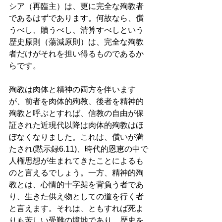
シア（再臨主）は、更に完全な殉教者
であるはずであります。何故なら、償
うべし、贖うべし、清算すべしという
歴史原則（蕩減原則）は、完全な殉教
者だけがそれを担い得るものであるか
らです。
殉教は肉体と精神の両方を伴います
が、前者を肉体的殉教、後者を精神的
殉教と呼ぶとすれば、信教の自由が保
証された近現代以降は肉体的殉教はほ
ぼなくなりました。これは、償いが満
たされ(黙示録6.11)、時代的恩恵の中で
人権思想が生まれてきたことによるも
のと言えるでしょう。一方、精神的殉
教とは、心情的十字架を背負う者であ
り、生きた供え物としての道を行く者
と言えます。それは、ともすれば死よ
りも苦しい受難の境地であり、歴史を