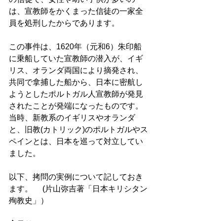
は、宣教師をかくまった信徒の一家全
員を処刑したからであります。 
この事件は、1620年（元和6）朱印船
に乗船していた宣教師の潜入が、イギ
リス、オランダ両国により摘発され、
共同で拿捕した船から、日本に密航し
ようとしたポルトガル人宣教師が発見
されたことが発端になったものです。
当時、新教系のイギリスやオランダ
と、旧教(カトリック)のポルトガルやス
ペインとは、日本を巡って対立してい
ました。
以下、拷問の実例について記しておき
ます。
(片山弥吉著「日本キリシタン
殉教史」）