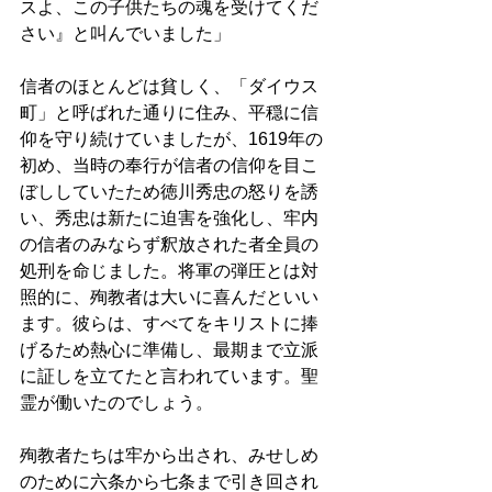
スよ、この子供たちの魂を受けてくだ
さい』と叫んでいました」
信者のほとんどは貧しく、「ダイウス
町」と呼ばれた通りに住み、平穏に信
仰を守り続けていましたが、1619年の
初め、当時の奉行が信者の信仰を目こ
ぼししていたため徳川秀忠の怒りを誘
い、秀忠は新たに迫害を強化し、牢内
の信者のみならず釈放された者全員の
処刑を命じました。将軍の弾圧とは対
照的に、殉教者は大いに喜んだといい
ます。彼らは、すべてをキリストに捧
げるため熱心に準備し、最期まで立派
に証しを立てたと言われています。聖
霊が働いたのでしょう。
殉教者たちは牢から出され、みせしめ
のために六条から七条まで引き回され