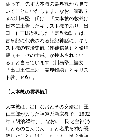
従って、先ず大本教の霊界観から見て
いくことにいたします。なお、宗教学
者の川島堅二氏は、「大本教の教義は
日本に土着したキリスト教であり、出
口王仁三郎が残した『霊界物語』は、
古事記に代表される記紀神話に、キリ
スト教の救済史観（使徒信条）と倫理
観（モーセの十戒）が接木されてい
る」と言っています（川島堅二論文
「出口王仁三郎『霊界物語』とキリス
ト教」Ｐ6）。
【大本教の霊界観】
大本教は、出口なおとその女婿出口王
仁三郎が興した神道系新宗教で、1892
年（明治25年）、なおに「艮之金神(う
しとらのこんじん）」と名乗る神が憑
依したことにはじまります。艮之金神