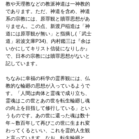
教や天理教などの教派神道は一神教的
であります。ただ、神道を含め、神道
系の宗教には、原罪観と贖罪思想があ
りません。この点、新渡戸稲造は「神
道には原罪観が無い」と指摘し(「武士
道」岩波文庫P34)、内村鑑三は『余は
いかにしてキリスト信徒になりしか』
で、日本の宗教には贖罪思想がないと
記しています。
ちなみに幸福の科学の霊界観には、仏
教的な輪廻の思想が入っているようで
す。「人間は肉体と霊魂で成り立ち、
霊魂はこの世とあの世を転生輪廻し魂
の向上を目指して修行している」とい
うものです。あの世に還った魂は数十
年～数百年して再びこの世に生まれ変
わってくるといい、これを霊的人生観
と言っています。なお、転生輪廻と