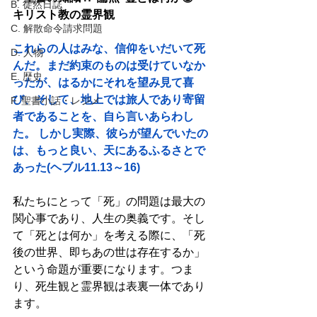
B. 徒然日誌
キリスト教の霊界観
C. 解散命令請求問題
これらの人はみな、信仰をいだいて死
D. 人物
んだ。まだ約束のものは受けていなか
E. 歴史
ったが、はるかにそれを望み見て喜
び、そして、地上では旅人であり寄留
F. 聖書小話・レジメ
者であることを、自ら言いあらわし
た。 しかし実際、彼らが望んでいたの
は、もっと良い、天にあるふるさとで
あった(ヘブル11.13～16)
私たちにとって「死」の問題は最大の
関心事であり、人生の奥義です。そし
て「死とは何か」を考える際に、「死
後の世界、即ちあの世は存在するか」
という命題が重要になります。つま
り、死生観と霊界観は表裏一体であり
ます。