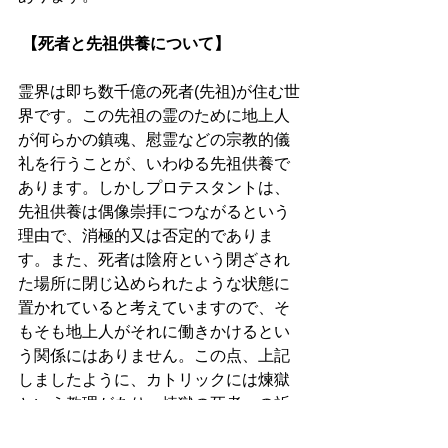
【死者と先祖供養について】
霊界は即ち数千億の死者(先祖)が住む世
界です。この先祖の霊のために地上人
が何らかの鎮魂、慰霊などの宗教的儀
礼を行うことが、いわゆる先祖供養で
あります。しかしプロテスタントは、
先祖供養は偶像崇拝につながるという
理由で、消極的又は否定的でありま
す。また、死者は陰府という閉ざされ
た場所に閉じ込められたような状態に
置かれていると考えていますので、そ
もそも地上人がそれに働きかけるとい
う関係にはありません。この点、上記
しましたように、カトリックには煉獄
という教理があり、煉獄の死者への祈
祷や代償を認めています。