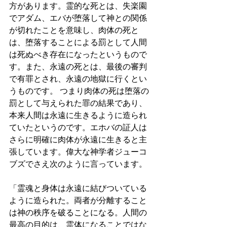
方があります。霊的な死とは、失楽園
でアダム、エバが堕落して神との関係
が切れたことを意味し、肉体の死と
は、堕落することによる罰として人間
は死ぬべき存在になったというもので
す。また、永遠の死とは、最後の審判
で有罪とされ、永遠の地獄に行くとい
うものです。 つまり肉体の死は堕落の
罰として与えられた罪の結果であり、
本来人間は永遠に生きるように造られ
ていたというのです。エホバの証人は
さらに明確に肉体が永遠に生きると主
張しています。偉大な神学者ジューコ
ブズでさえ次のように言っています。 
「霊魂と身体は永遠に結びついている
ように造られた。両者が分離すること
は神の秩序を破ることになる。人間の
最高の目的は、霊体になることではな