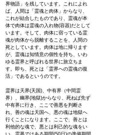
界物語」を残しています。これによれ
ば、人間は「霊魂と肉体」からなり、
これが結合したものであり、霊魂が本
体で肉体は霊魂の入れ物(容器)だとして
います。そして、肉体に宿っている霊
魂が肉体から脱離することを、人間の
死としています。肉体は地に帰ります
が、霊魂は知情意の個性を持ち、いわ
ゆる霊界と呼ばれる世界に旅立ちま
す。即ち、死とは「霊界への霊魂の復
活」であるというのです。
霊界は天界(天国)、中有界（中間霊
界）、幽界(地獄)からなり、死ねば先ず
中有界に行き、ここで善悪を判断さ
れ、善の魂は天国へ、悪の魂は地獄へ
行くことになります。ここで、善とは
利他的な魂で、悪とは利己的な魂をい
い、霊界ではある期間(50日)の準備期間