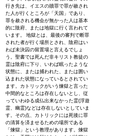
行き先は、イエスの贖罪で罪が赦され
た人が行くところが「天国」であり、
罪を赦される機会が無かった人は基本
的に陰府、または地獄に行く言われて
います。 地獄とは、最後の審判で断罪
された者が行く場所とされ、陰府はい
わば未決囚の留置場と言えるでしょ
う。聖書では死んだ非キリスト教徒の
霊は陰府に下り、いわば眠ったような
状態に、または捕われた、または囲い
込まれた状態になっているとされてい
ます。カトリックがいう煉獄と言った
中間的なところは存在しないとし、従
っていわゆる成仏出来なかった霊(浮遊
霊、幽霊)などは存在しないとしていま
す。その点、カトリックには死後に罪
の清算を済ませるための場所である
「煉獄」という教理があります。煉獄