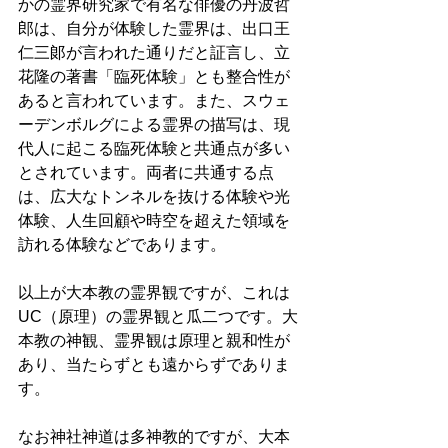
かの霊界研究家で有名な俳優の丹波哲
郎は、自分が体験した霊界は、出口王
仁三郞が言われた通りだと証言し、立
花隆の著書「臨死体験」とも整合性が
あると言われています。また、スウェ
ーデンボルグによる霊界の描写は、現
代人に起こる臨死体験と共通点が多い
とされています。両者に共通する点
は、広大なトンネルを抜ける体験や光
体験、人生回顧や時空を超えた領域を
訪れる体験などであります。
以上が大本教の霊界観ですが、これは
UC（原理）の霊界観と瓜二つです。大
本教の神観、霊界観は原理と親和性が
あり、当たらずとも遠からずでありま
す。
なお神社神道は多神教的ですが、大本