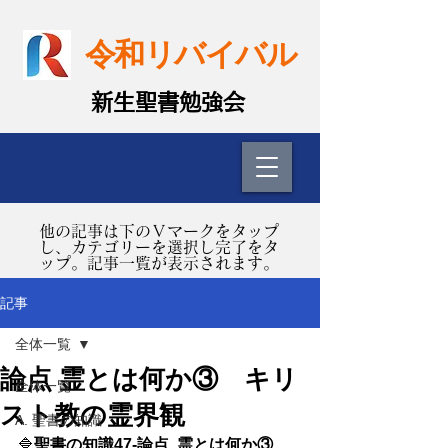
令和リバイバル
​新生聖書勉強会
​他の記事は下のＶマークをタップ
し、カテゴリーを選択し完了をタ
ップ。記事一覧が表示されます。
記事
全体一覧
論点 霊とは何か③ キリ
全体一覧
スト教の霊界観
A. 聖書の知識
🔷
聖書の知識47-論点  霊とは何か③　