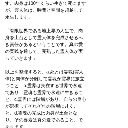
す。肉身は100年くらい生きて死にます
が、霊人体は、時間と空間を超越して
永生します」
「有限世界である地上界の人生で、肉
身を土台として霊人体を完成させるべ
き責任があるということです。真の愛
の実践を通して、完熟した霊人体が実
っていきます」
以上を整理すると、a.死とは霊魂(霊人
体)と肉体が分離して霊魂が霊界に旅立
つこと、b.霊界は実在する世界で永遠
であり、霊魂も霊界で永遠に生きるこ
と、c.霊界には階層があり、自らの良心
が選択してそれぞれの階層に赴くこ
と、d.霊魂の完成は肉身が土台とな
り、その要素は真の愛であること、で
あります。