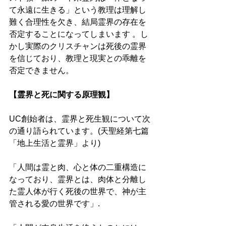
て永遠に生きる」という教理は理解し
難く合理性を欠き、結局霊界の存在を
否定することになってしまいます 。し
かし実際のクリスチャンは死後の霊界
を信じており、教理と現実との乖離を
否定できません。
【霊界と死に関する原理観】
UC創始者は、霊界と死生観について次
の通り語られています。(天聖経第七篇
「地上生活と霊界」より)
「人間は霊と肉、心と体の二重構造に
なっており、霊界とは、肉体と分離し
た霊人体が行く死後の世界で、神が主
管される愛の世界です」.