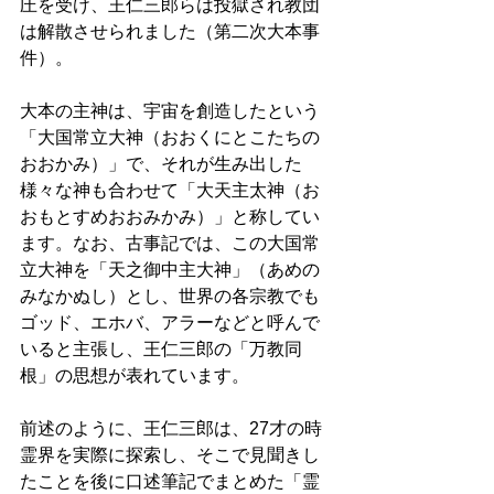
圧を受け、王仁三郎らは投獄され教団
は解散させられました（第二次大本事
件）。
大本の主神は、宇宙を創造したという
「大国常立大神（おおくにとこたちの
おおかみ）」で、それが生み出した
様々な神も合わせて「大天主太神（お
おもとすめおおみかみ）」と称してい
ます。なお、古事記では、この大国常
立大神を「天之御中主大神」（あめの
みなかぬし）とし、世界の各宗教でも
ゴッド、エホバ、アラーなどと呼んで
いると主張し、王仁三郎の「万教同
根」の思想が表れています。
前述のように、王仁三郎は、27才の時
霊界を実際に探索し、そこで見聞きし
たことを後に口述筆記でまとめた「霊