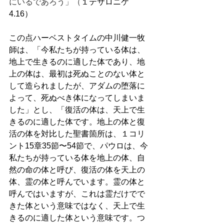
にいるであろう」（
１テサロニケ
4.16）
この点ハーベストタイムの中川健一牧
師は、「今私たちが持っている体は、
地上で生きるのに適した体であり、地
上の体は、最初は死ぬことのない体と
して造られましたが、アダムの堕落に
よって、死ぬべき体になってしまいま
した」とし、「復活の体は、天上で生
きるのに適した体です。地上の体と復
活の体を対比した聖書箇所は、１コリ
ント15章35節〜54節で、パウロは、今
私たちが持っている体を地上の体、自
然の命の体と呼び、復活の体を天上の
体、霊の体と呼んでいます。霊の体と
呼んではいますが、これは霊だけでで
きた体という意味ではなく、天上で生
きるのに適した体という意味です。つ