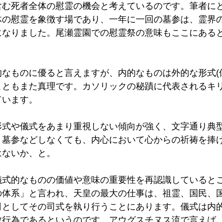
含む死者全体の慰霊の機会と考えているのです。筆者に
体の慰霊を象徴す場であり、一年に一回の墓参は、霊界
になりました。尾瀬霊園での慰霊祭の意味もここにある
なものに優ると言えますが、内的なものは外的な形式(
こともまた真理です。カソリックの秘蹟に代表されるキ
ています。
形式や儀式をあまり重視しない傾向が強く、文字通り典
。墓参などしなくても、内心において心からの祈祷を捧
はないか、と。
儀式的なものの価値や意味の重要性を再認識していると
の体系」と言われ、天皇の最大の仕事は、祖霊、国民、
司としてその司式を執り行うことにあります。儀式は内
教行為であるというのです。アウグスチヌス流で言えば