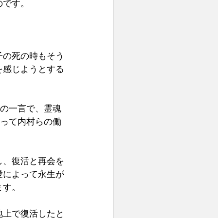
のです。
寿子の死の時もそう
を感じようとする
での一言で、霊魂
あって内村らの働
し、復活と再会を
愛によって永生が
ます。　
地上で復活したと