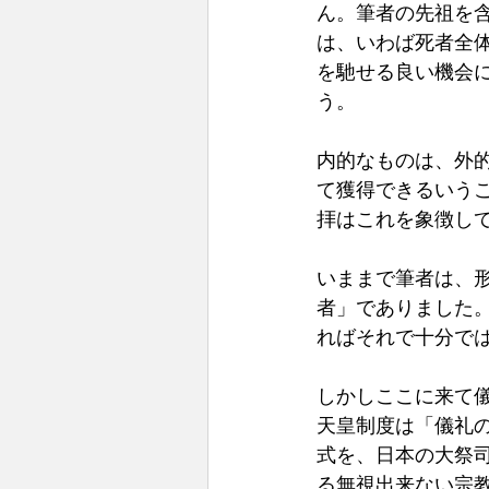
ん。筆者の先祖を
は、いわば死者全
を馳せる良い機会
う。
内的なものは、外的
て獲得できるいう
拝はこれを象徴し
いままで筆者は、
者」でありました
ればそれで十分で
しかしここに来て
天皇制度は「儀礼
式を、日本の大祭
る無視出来ない宗