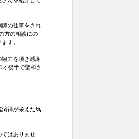
見さんを紹介して
剤師の仕事をされ
の方の相談にの
ります。
の協力を頂き感謝
0才後半で聖和さ
臨済禅が栄えた気
のではありませ