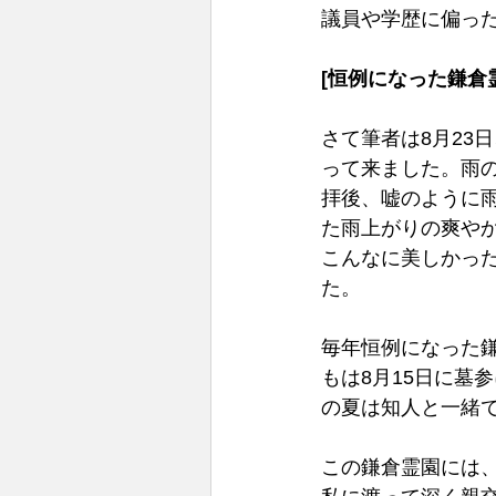
議員や学歴に偏っ
[恒例になった鎌倉
さて筆者は8月23
って来ました。雨
拝後、嘘のように
た雨上がりの爽や
こんなに美しかっ
た。
毎年恒例になった
もは8月15日に墓
の夏は知人と一緒で
この鎌倉霊園には