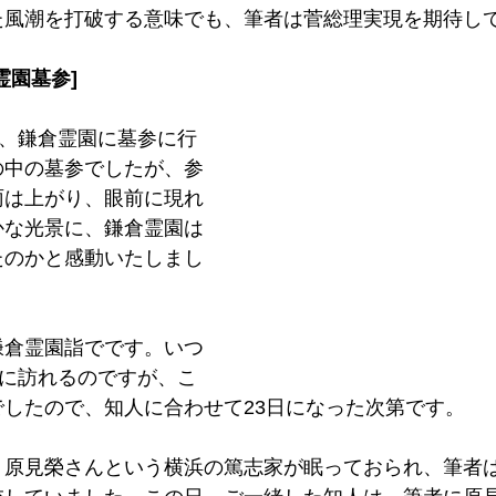
た風潮を打破する意味でも、筆者は菅総理実現を期待し
霊園墓参]
日、鎌倉霊園に墓参に行
の中の墓参でしたが、参
雨は上がり、眼前に現れ
かな光景に、鎌倉霊園は
たのかと感動いたしまし
鎌倉霊園詣でです。いつ
参に訪れるのですが、こ
したので、知人に合わせて23日になった次第です。
、原見榮さんという横浜の篤志家が眠っておられ、筆者