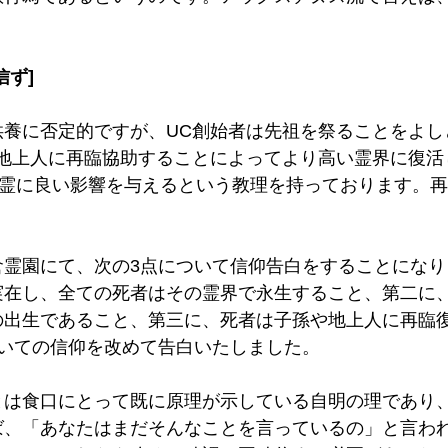
信ず]
供養に否定的ですが、UC創始者は先祖を祭ることをよし
が地上人に再臨協助することによってより高い霊界に復活
祖霊に良い影響を与えるという教理を持っております。
倉霊園にて、次の3点について信仰告白をすることになり
実在し、全ての死者はその霊界で永生すること、第二に
の出生であること、第三に、死者は子孫や地上人に再臨
ついての信仰を改めて告白いたしました。
とは食口にとって既に原理が示している自明の理であり
ば、「あなたはまだそんなことを言っているの」と言わ