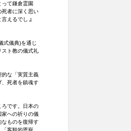
とって鎌倉霊園
の死者に深く思い
と言えるでしょ
儀式儀典)を通じ
リスト教の儀式礼
型的な「実質主義
げ、死者を鎮魂す
ころです。日本の
国家への祈りの儀
的なものを復帰す
、「客観的恩寵