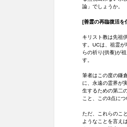
論」でしょうか。
[善霊の再臨復活を
キリスト教は先祖
す。UCは、祖霊
らの祈り(供養)が
す。
筆者はこの度の鎌
に、永遠の霊界が
生するための第二
こと、この3点に
ただ、これらのこ
ようなことを言え