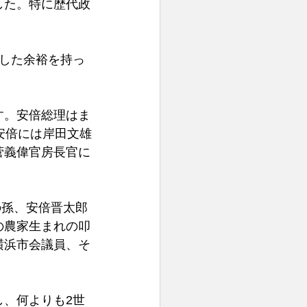
した。特に歴代政
した余裕を持っ
す。安倍総理はま
安倍には岸田文雄
菅義偉官房長官に
の孫、安倍晋太郎
の農家生まれの叩
横浜市会議員、そ
、何よりも2世