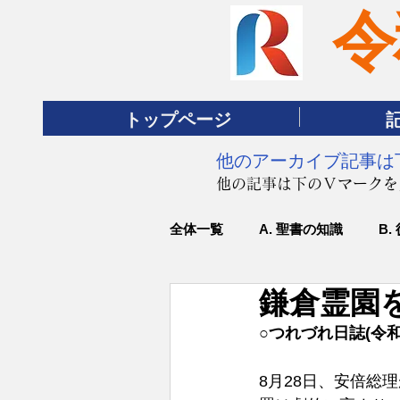
令
トップページ
​他のアーカイブ記事
​他の記事は下のＶマーク
全体一覧
A. 聖書の知識
B.
鎌倉霊園
○つれづれ日誌(令和
8月28日、安倍総