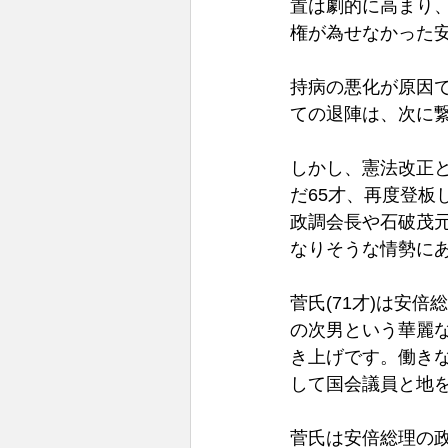
置は劇的に高まり
権が為せなかった
持病の悪化が原因
ての退陣は、次に
しかし、憲法改正
だ65才、再度登
政調会長や石破茂
なりそうな情勢に
菅氏(71才)は安
の次男という華麗
き上げです。働き
して国会議員と地
菅氏は安倍総理の