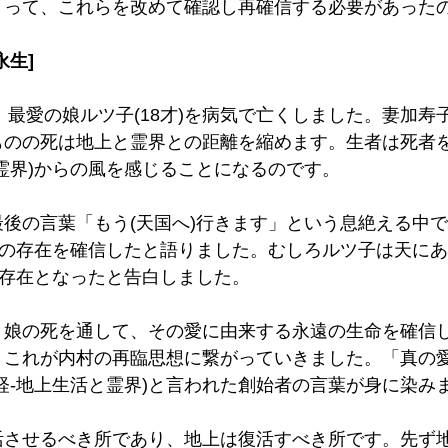
とって、これらを改めて確認し再確信する必要があった
永生]
年、最愛の娘ルツ子(18才)を病気で亡くしました。妻加
ものの死は地上と霊界との距離を縮めます。生者は死者
霊界)からの風を感じることになるのです。
後の言葉「もう(天国へ)行きます」という息絶える中
)の存在を確信したと語りました。むしろルツ子は天に
)存在となったと告白しました。　
と娘の死を通して、その愛に由来する永遠の生命を確信
。これが内村の再臨思想に繋がっていきました。「真の
経-地上生活と霊界)と言われた創始者の言葉が身に染み
活させるべき所であり、地上は復活すべき所です。先ず