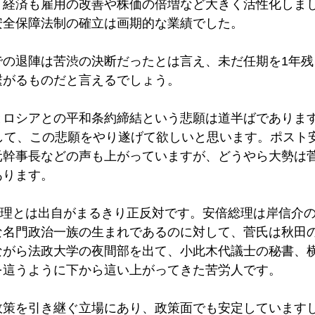
、経済も雇用の改善や株価の倍増など大きく活性化しま
安全保障法制の確立は画期的な業績でした。
での退陣は苦渋の決断だったとは言え、未だ任期を1年残
繋がるものだと言えるでしょう。
とロシアとの平和条約締結という悲願は道半ばでありま
板して、この悲願をやり遂げて欲しいと思います。ポスト
元幹事長などの声も上がっていますが、どうやら大勢は
あります。
倍総理とは出自がまるきり正反対です。安倍総理は岸信介
な名門政治一族の生まれであるのに対して、菅氏は秋田
ながら法政大学の夜間部を出て、小此木代議士の秘書、
を這うように下から這い上がってきた苦労人です。
政策を引き継ぐ立場にあり、政策面でも安定していますし