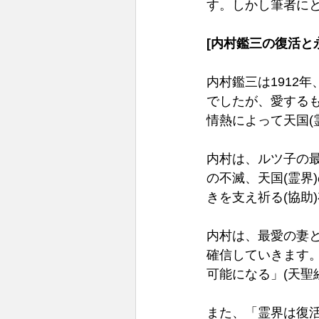
す。しかし筆者に
[内村鑑三の復活と
内村鑑三は1912
でしたが、愛する
情熱によって天国(
内村は、ルツ子の最
の不滅、天国(霊界
きを支え祈る(協助
内村は、最愛の妻
確信していきます
可能になる」(天聖
また、「霊界は復