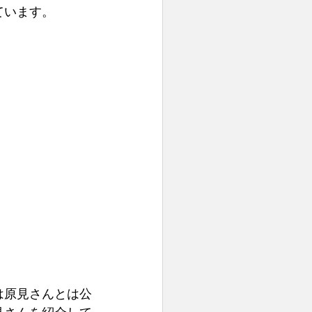
ています。
は原見さんとは公