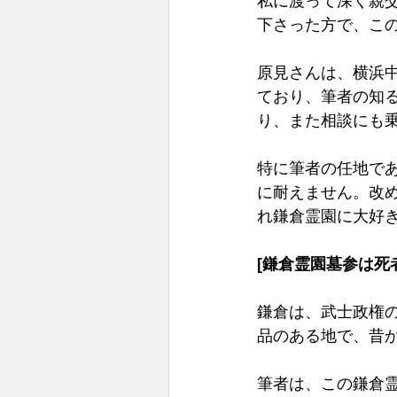
私に渡って深く親
下さった方で、こ
原見さんは、横浜
ており、筆者の知
り、また相談にも
特に筆者の任地で
に耐えません。改
れ鎌倉霊園に大好き
[鎌倉霊園墓参は死
鎌倉は、武士政権
品のある地で、昔
筆者は、この鎌倉