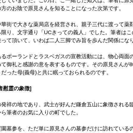
交していました。この日、ご一緒した知人は、筆者に原
の方のお陰で原見さんを知ることになった次第です。
中華街で大きな薬局店を経営され、親子三代に渡って薬
る限り、文字通り「UCきっての義人」でした。筆者はこ
乗って頂いて、いわば二人三脚でみ旨を歩んだ関係にな
あるポーランドとラスベガスの宣教活動には、物心両面
めて御礼と感謝の意を表するものです。その原見さんが8
だった母(義母)と共に眠っておられるのです。
者慰霊の象徴]
の発祥の地であり、武士が好んだ鎌倉五山に象徴される
から筆者のお気に入りの町でした。
霊園墓参を、ただ単に原見さんの墓参だけに訪れている