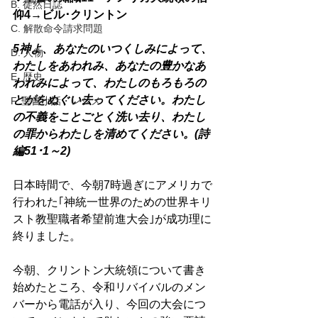
B. 徒然日誌
仰4→ビル･クリントン
C. 解散命令請求問題
5神よ、あなたのいつくしみによって、
D. 人物
わたしをあわれみ、あなたの豊かなあ
E. 歴史
われみによって、わたしのもろもろの
とがをぬぐい去ってください。わたし
F. 聖書小話・レジメ
の不義をことごとく洗い去り、わたし
の罪からわたしを清めてください。(詩
編51･1～2)
日本時間で、今朝7時過ぎにアメリカで
行われた｢神統一世界のための世界キリ
スト教聖職者希望前進大会｣が成功理に
終りました。
今朝、クリントン大統領について書き
始めたところ、令和リバイバルのメン
バーから電話が入り、今回の大会につ