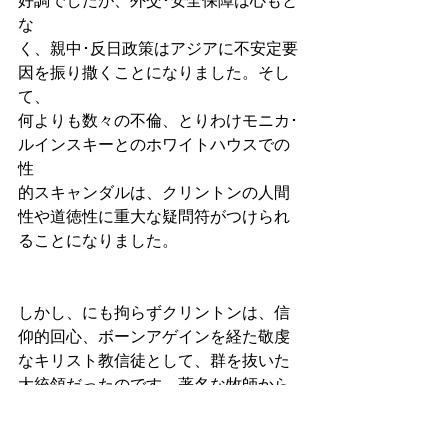
好調でしたが、外交･安全保障は心もと
な
く、親中･反日政策はアジアに不安定要
因を振り撒くことになりました。そし
て、
何よりも数々の不倫、とりわけモニカ･
ルインスキーとのホワイトハウスでの
性
的スキャンダルは、クリントンの人間
性や道徳性に重大な疑問符がつけられ
ることになりました。
しかし、にも拘らずクリントンは、信
仰的回心、ボーンアゲインを経た敬虔
なキリスト教信徒として、群を抜いた
大統領だったのです。著名な牧師から
も、｢近年、稀に見る信仰篤い大統領｣
との評価を得ています。