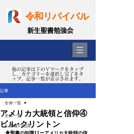
令和リバイバル
​新生聖書勉強会
​他の記事は下のＶマークをタップ
し、カテゴリーを選択し完了をタ
ップ。記事一覧が表示されます。
記事
全体一覧
アメリカ大統領と信仰④
全体一覧
ビル･クリントン
A. 聖書の知識
🔷聖書の知識11ーアメリカ大統領の信