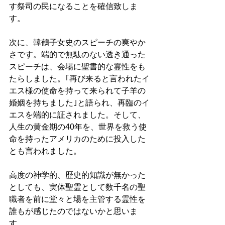
す祭司の民になることを確信致しま
す。
次に、韓鶴子女史のスピーチの爽やか
さです。端的で無駄のない透き通った
スピーチは、会場に聖書的な霊性をも
たらしました。｢再び来ると言われたイ
エス様の使命を持って来られて子羊の
婚姻を持ちました｣と語られ、再臨のイ
エスを端的に証されました。そして、
人生の黄金期の40年を、世界を救う使
命を持ったアメリカのために投入した
とも言われました。
高度の神学的、歴史的知識が無かった
としても、実体聖霊として数千名の聖
職者を前に堂々と場を主管する霊性を
誰もが感じたのではないかと思いま
す。