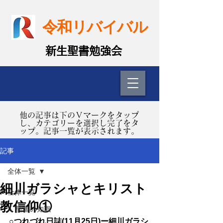
令和リバイバル
​新生聖書勉強会
​他の記事は下のＶマークをタップ
し、カテゴリーを選択し完了をタ
ップ。記事一覧が表示されます。
記事
全体一覧
細川ガラシャとキリスト
全体一覧
教信仰①
A. 聖書の知識
○つれづれ日誌(11月25日)ー細川ガラシ