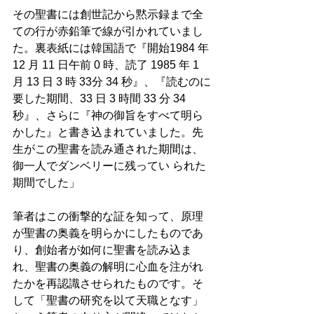
その聖書には創世記から黙示録まで全
ての行が赤鉛筆で線が引かれていまし
た。裏表紙には韓国語で『開始1984 年 
12 月 11 日午前 0 時、読了 1985 年 1 
月 13 日 3 時 33分 34 秒』、『読むのに
要した期間、33 日 3 時間 33 分 34
秒』、さらに『神の御旨をすべて明ら
かした』と書き込まれていました。先
生がこの聖書を読み通された期間は、
御一人でダンベリーに残ってい られた
期間でした」
筆者はこの衝撃的な証を知って、原理
が聖書の奥義を明らかにしたものであ
り、創始者が如何に聖書を読み込ま
れ、聖書の奥義の解明に心血を注がれ
たかを再認識させられたものです。そ
して「聖書の研究を以て天職となす」