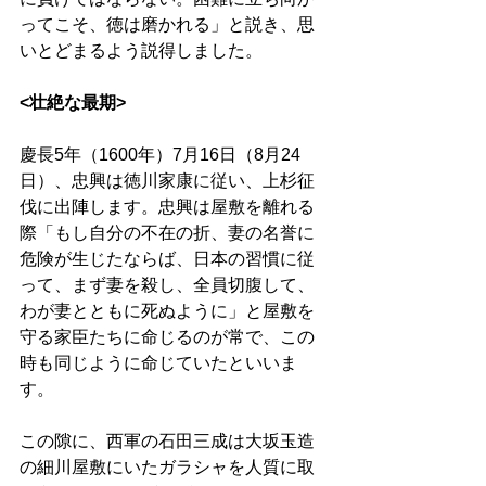
ってこそ、徳は磨かれる」と説き、思
いとどまるよう説得しました。
<壮絶な最期>
慶長5年（1600年）7月16日（8月24
日）、忠興は徳川家康に従い、上杉征
伐に出陣します。忠興は屋敷を離れる
際「もし自分の不在の折、妻の名誉に
危険が生じたならば、日本の習慣に従
って、まず妻を殺し、全員切腹して、
わが妻とともに死ぬように」と屋敷を
守る家臣たちに命じるのが常で、この
時も同じように命じていたといいま
す。
この隙に、西軍の石田三成は大坂玉造
の細川屋敷にいたガラシャを人質に取