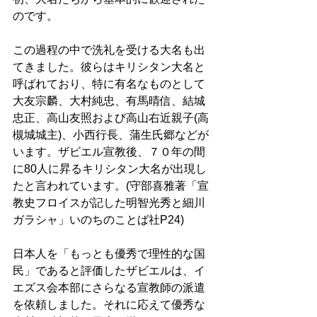
のです。
この過程の中で洗礼を受ける大名も出
てきました。彼らはキリシタン大名と
呼ばれており、特に有名なものとして
大友宗麟、大村純忠、有馬晴信、結城
忠正、高山友照および高山右近親子(高
槻城城主)、小西行長、蒲生氏郷などが
います。ザビエル宣教後、７０年の間
に80人に昇るキリシタン大名が出現し
たと言われています。(守部喜雅著「宣
教史フロイスが記した明智光秀と細川
ガラシャ」いのちのことば社P24)
日本人を「もっとも優秀で理性的な国
民」であると評価したザビエルは、イ
エズス会本部にさらなる宣教師の派遣
を依頼しました。それに応えて優秀な