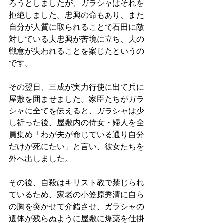
ろうとしましたが、ガラシャはそれを
拒絶しました。忠興の命もあり、また
自分が人質に取られることで石田に敵
対している夫忠興が苦境に立ち、夫の
戦意が失われることを案じたというの
です。
その翌日、三成が実力行使に出て兵に
屋敷を囲ませました。家臣たちがガラ
シャに全てを伝えると、ガラシャは少
し祈った後、屋敷内の侍女・婦人を全
員集め「わが夫が命じている通り自分
だけが死にたい」と言い、彼女たちを
外へ出しました。
その後、自殺はキリスト教で禁じられ
ているため、家老の小笠原秀清に自ら
の胸を突かせて介錯させ、ガラシャの
遺体が残らぬように屋敷に爆薬を仕掛