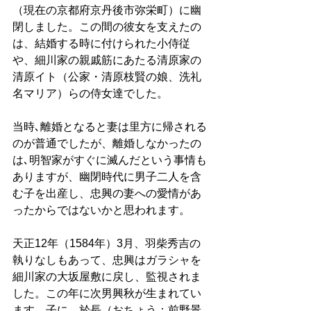
（現在の京都府京丹後市弥栄町）に幽
閉しました。この間の彼女を支えたの
は、結婚する時に付けられた小侍従
や、細川家の親戚筋にあたる清原家の
清原イト（公家・清原枝賢の娘、洗礼
名マリア）らの侍女達でした。
当時､離婚となると妻は里方に帰される
のが普通でしたが、離婚しなかったの
は､明智家がすぐに滅んだという事情も
ありますが、幽閉時代に男子二人を含
む子を出産し、忠興の妻への愛情があ
ったからではないかと思われます。
天正12年（1584年）3月、羽柴秀吉の
執りなしもあって、忠興はガラシャを
細川家の大坂屋敷に戻し、監視されま
した。この年に次男興秋が生まれてい
ます。子に、於長（おちょう：前野景