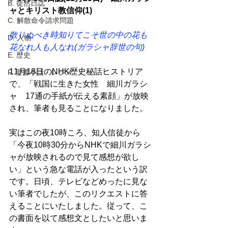
B. 徒然日誌
ャとキリスト教信仰(1)
C. 解散命令請求問題
散りぬべき時知りてこそ世の中の花も
D. 人物
花なれ人も人なれ(ガラシャ辞世の句)
E. 歴史
11月18日のNHK歴史秘話ヒストリア
F. 聖書小話・レジメ
で、「戦国に生きた女性　細川ガラシ
ャ　17通の手紙が伝える素顔」が放映
され、筆者も見ることになりました。
実はこの夜10時ころ、知人信徒から
「今夜10時30分からNHKで細川ガラシ
ャが放映されるので見て感想が欲し
い」という急な電話が入ったという訳
です。日頃、テレビなどめったに見な
い筆者でしたが、このリクエストに答
えることにいたしました。従って、こ
の書面を以て感想文としたいと思いま