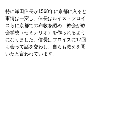
特に織田信長が1568年に京都に入ると
事情は一変し、信長はルイス・フロイ
スらに京都での布教を認め、教会が教
会学校（セミナリオ）を作られるよう
になりました。信長はフロイスに17回
も会って話を交わし、自らも教えを聞
いたと言われています。
これらキリシタン大名の影響もあり、
キリシタンの数は1600年ごろには50万
人にも達し「キリシタンの世紀」と伝
えられています。当時の日本の人口は
1500万人～2000万人くらいだったの
で、キリスト者の割合はかなり高かっ
たと言えるでしょう。
キリシタン大名の中には鉄砲や貿易に
よる利益への関心からキリシタンにな