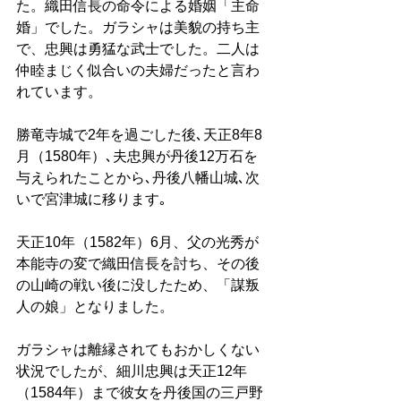
た。織田信長の命令による婚姻「主命
婚」でした。ガラシャは美貌の持ち主
で、忠興は勇猛な武士でした。二人は
仲睦まじく似合いの夫婦だったと言わ
れています。
勝竜寺城で2年を過ごした後､天正8年8
月（1580年）､夫忠興が丹後12万石を
与えられたことから､丹後八幡山城､次
いで宮津城に移ります｡
天正10年（1582年）6月、父の光秀が
本能寺の変で織田信長を討ち、その後
の山崎の戦い後に没したため、「謀叛
人の娘」となりました。
ガラシャは離縁されてもおかしくない
状況でしたが、細川忠興は天正12年
（1584年）まで彼女を丹後国の三戸野