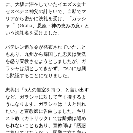
に、大坂に滞在していたイエズス会士
セスペデス神父の計らいで、自邸でマ
リアから密かに洗礼を受け、「ガラシ
ャ「（Gratia、恩寵・神の恵みの意）と
いう洗礼名を受けました。
バテレン追放令が発布されていたこと
もあり、九州から帰国した忠興は受洗
を怒り棄教させようとしましたが、ガ
ラシャは頑としてきかず、ついに忠興
も黙認することになりました。
忠興は「5人の側室を持つ」と言い出す
など、ガラシャに対して辛く接するよ
うになります。ガラシャは「夫と別れ
たい」と宣教師に告白しました。キリ
スト教（カトリック）では離婚は認め
られないこともあり、宣教師は「誘惑
に負けてはならない。困難に立ち向か