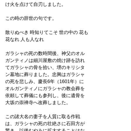
け火を点けて自刃しました。
この時の辞世の句です。
散りぬべき 時知りてこそ 世の中の 花も
花なれ 人も人なれ 
ガラシャの死の数時間後、神父のオル
ガンティノは細川屋敷の焼け跡を訪れ
てガラシャの骨を拾い、堺のキリシタ
ン墓地に葬りました。忠興はガラシャ
の死を悲しみ、慶長6年（1601年）に
オルガンティノにガラシャの教会葬を
依頼して葬儀にも参列し、後に遺骨を
大坂の崇禅寺へ改葬しました。
この諸大名の妻子を人質に取る作戦
は、ガラシャの死の壮絶さに石田方が
驚き、以後むやみに拡大することはな