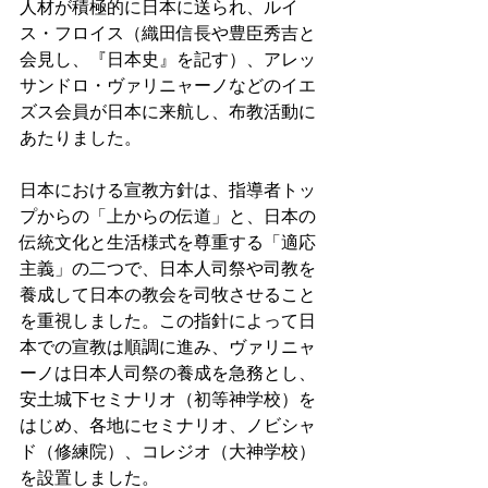
人材が積極的に日本に送られ、ルイ
ス・フロイス（織田信長や豊臣秀吉と
会見し、『日本史』を記す）、アレッ
サンドロ・ヴァリニャーノなどのイエ
ズス会員が日本に来航し、布教活動に
あたりました。
日本における宣教方針は、指導者トッ
プからの「上からの伝道」と、日本の
伝統文化と生活様式を尊重する「適応
主義」の二つで、日本人司祭や司教を
養成して日本の教会を司牧させること
を重視しました。この指針によって日
本での宣教は順調に進み、ヴァリニャ
ーノは日本人司祭の養成を急務とし、
安土城下セミナリオ（初等神学校）を
はじめ、各地にセミナリオ、ノビシャ
ド（修練院）、コレジオ（大神学校）
を設置しました。