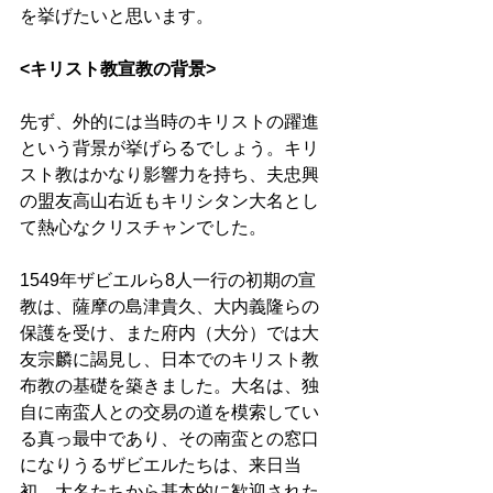
を挙げたいと思います。
<キリスト教宣教の背景>
先ず、外的には当時のキリストの躍進
という背景が挙げらるでしょう。キリ
スト教はかなり影響力を持ち、夫忠興
の盟友高山右近もキリシタン大名とし
て熱心なクリスチャンでした。
1549年ザビエルら8人一行の初期の宣
教は、薩摩の島津貴久、大内義隆らの
保護を受け、また府内（大分）では大
友宗麟に謁見し、日本でのキリスト教
布教の基礎を築きました。大名は、独
自に南蛮人との交易の道を模索してい
る真っ最中であり、その南蛮との窓口
になりうるザビエルたちは、来日当
初、大名たちから基本的に歓迎された