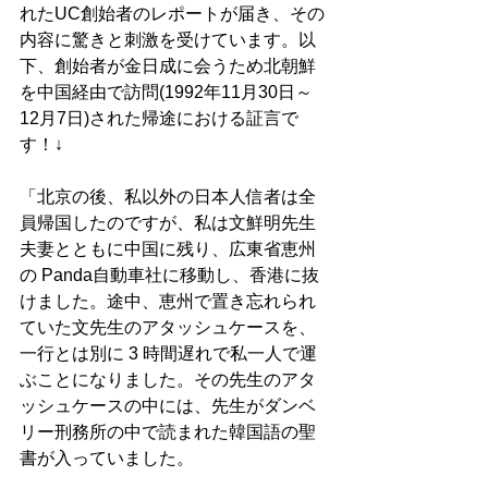
れたUC創始者のレポートが届き、その
内容に驚きと刺激を受けています。以
下、創始者が金日成に会うため北朝鮮
を中国経由で訪問(1992年11月30日～
12月7日)された帰途における証言で
す！↓
「北京の後、私以外の日本人信者は全
員帰国したのですが、私は文鮮明先生
夫妻とともに中国に残り、広東省恵州
の Panda自動車社に移動し、香港に抜
けました。途中、恵州で置き忘れられ
ていた文先生のアタッシュケースを、
一行とは別に 3 時間遅れで私一人で運
ぶことになりました。その先生のアタ
ッシュケースの中には、先生がダンベ
リー刑務所の中で読まれた韓国語の聖
書が入っていました。