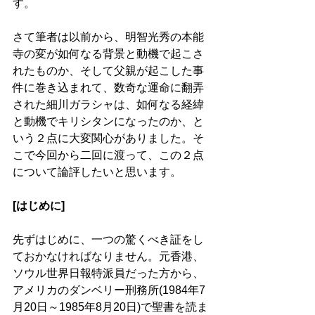
す。
さて筆者は以前から、明智光秀の本能
寺の変が如何なる背景と動機で起こさ
れたものか、そして父親が起こした事
件に巻き込まれて、数奇な運命に翻弄
された細川ガラシャは、如何なる経緯
と動機でキリシタンになったのか、と
いう２点に大変関心がありました。そ
こで今回から二回に渡って、この２点
について論評したいと思います。　
[はじめに]
先ずはじめに、一つの驚くべき証をし
ておかなければなりません。元香港、
ソウル世界日報特派員だった方から、
アメリカのダンベリー刑務所(1984年7
月20日～1985年8月20日)で聖書を読ま