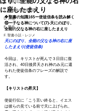
ぼり、全能の父なる神の右
B. 徒然日誌
に座したまえり
C. 解散命令請求問題
🔷聖書の知識165ー使徒信条を読み解く
D. 人物
⑩ー子なる神について(7)-天にのぼり、
E. 歴史
全能の父なる神の右に座したまえり 
F. 聖書小話・レジメ
天にのぼり、全能の父なる神の右に座
したまえり(使徒信条) 
今回は、キリストが死んで３日目に復
活され、40日後昇天され神のみ元に還
られた使徒信条のフレーズの解説で
す。 
【キリストの昇天】 
使徒行伝に「こう言い終ると、イエス
は彼らの見ている前で天に上げられ、