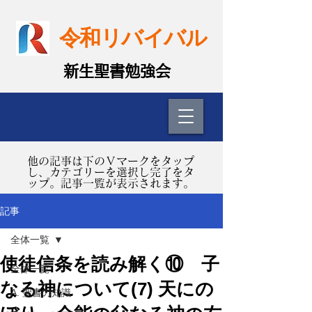
令和リバイバル
​新生聖書勉強会
​他の記事は下のＶマークをタップ
し、カテゴリーを選択し完了をタ
ップ。記事一覧が表示されます。
記事
全体一覧
使徒信条を読み解く⑩ 子
全体一覧
なる神について(7) 天にの
A. 聖書の知識