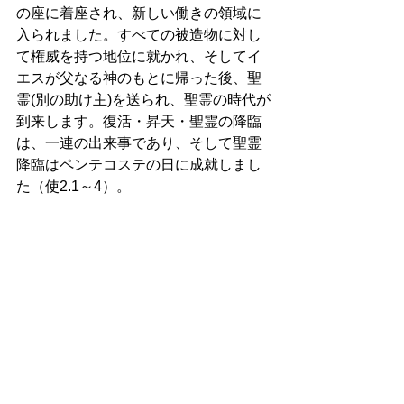
の座に着座され、新しい働きの領域に
入られました。すべての被造物に対し
て権威を持つ地位に就かれ、そしてイ
エスが父なる神のもとに帰った後、聖
霊(別の助け主)を送られ、聖霊の時代が
到来します。復活・昇天・聖霊の降臨
は、一連の出来事であり、そして聖霊
降臨はペンテコステの日に成就しまし
た（使2.1～4）。 
信者は、五旬節の日に聖霊によってバ
プテスマを受け、教会が誕生し、そし
てキリストは教会の頭となられまし
た。それは聖霊の業でありますが、究
極的には聖霊を遣わされた神とキリス
トの業であります。その結果、信者は
その死にあずかるバプティスマによっ
てキリストと共に葬られ、キリストの
ように復活して新しい命に生きるよう