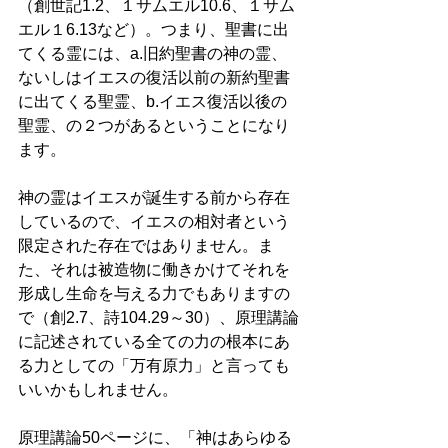
（創世記1.2、１サムエル10.6、１サム
エル１6.13など）。つまり、聖書に出
てくる霊には、a.旧約聖書の神の霊、
ないしはイエスの復活以前の新約聖書
に出てくる聖霊、b.イエス復活以後の
聖霊、の２つがあるということになり
ます。 
神の霊はイエスが誕生する前から存在
しているので、イエスの相対者という
限定された存在ではありません。ま
た、それは被造物に働きかけてそれを
形成し生命を与える力でもありますの
で（創2.7、詩104.29～30）、原理講論
に記述されている全ての力の根本にあ
る力としての「万有原力」と言っても
いいかもしれません。 
原理講論50ページに、「神はあらゆる