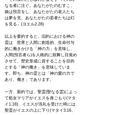
なる者に注ぐ。あなたがたのむすこ、
娘は預言をし、あなたがたの老人たち
は夢を見、あなたがたの若者たちは幻
を見る」(ヨエル2.28) 
以上を要約すると、旧約における神の
霊は　世界と人間に創造的、生命付与
的に働きかける「神の力」を意味し、
人間(預言者ら)を人格的に鼓舞し目覚め
させて、歴史形成に資することを目的
とする「神の働き」を意味していま
す。即ち、神の霊とは「神の愛の力で
あり、働き」であります。 
一方、新約では、聖霊(聖なる霊)によっ
て処女マリアがイエスを身ごもり(マタ
イ1.18)、イエスが洗礼を受けた時には
聖霊がイエスの上に下り(マタイ3.16、