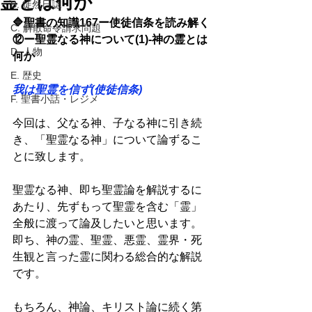
霊とは何か
B. 徒然日誌
🔷聖書の知識167ー使徒信条を読み解く
C. 解散命令請求問題
⑫ー聖霊なる神について(1)-神の霊とは
D. 人物
何か 
E. 歴史
我は聖霊を信ず(使徒信条) 
F. 聖書小話・レジメ
今回は、父なる神、子なる神に引き続
き、「聖霊なる神」について論ずるこ
とに致します。 
聖霊なる神、即ち聖霊論を解説するに
あたり、先ずもって聖霊を含む「霊」
全般に渡って論及したいと思います。
即ち、神の霊、聖霊、悪霊、霊界・死
生観と言った霊に関わる総合的な解説
です。 
もちろん、神論、キリスト論に続く第