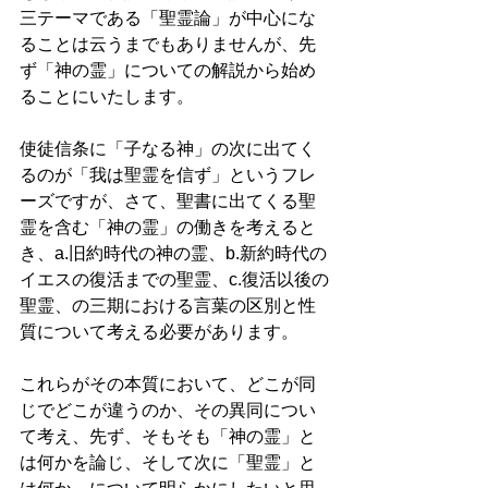
三テーマである「聖霊論」が中心にな
ることは云うまでもありませんが、先
ず「神の霊」についての解説から始め
ることにいたします。
使徒信条に「子なる神」の次に出てく
るのが「我は聖霊を信ず」というフレ
ーズですが、さて、聖書に出てくる聖
霊を含む「神の霊」の働きを考えると
き、a.旧約時代の神の霊、b.新約時代の
イエスの復活までの聖霊、c.復活以後の
聖霊、の三期における言葉の区別と性
質について考える必要があります。 
これらがその本質において、どこが同
じでどこが違うのか、その異同につい
て考え、先ず、そもそも「神の霊」と
は何かを論じ、そして次に「聖霊」と