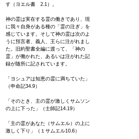
す（ヨエル書　2.1）。 
神の霊は実在する霊の働きであり、現
に我々自身がある種の「霊の注ぎ」を
感じています。そして神の霊は次のよ
うに預言者、義人、王らに注がれまし
た。旧約聖書全編に渡って、「神の
霊」が働かれた、あるいは注がれた記
録が随所に記されています。 
「ヨシュアは知恵の霊に満ちていた」
（申命記34.9） 
「そのとき、主の霊が激しくサムソン
の上に下った」（士師記14.19） 
「主の霊があなた（サムエル）の上に
激しく下り」（１サムエル10.6） 