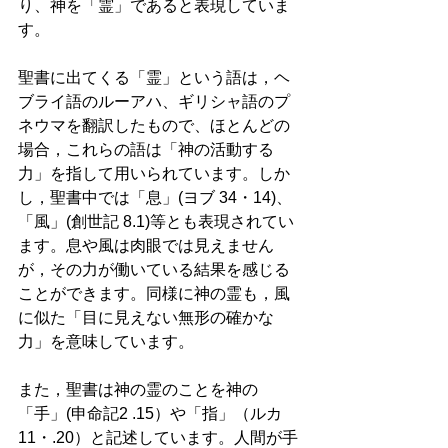
り、神を「霊」であると表現していま
す。 
聖書に出てくる「霊」という語は，ヘ
ブライ語のルーアハ、ギリシャ語のプ
ネウマを翻訳したもので、ほとんどの
場合，これらの語は「神の活動する
力」を指して用いられています。しか
し，聖書中では「息」(ヨブ 34・14)、
「風」(創世記 8.1)等とも表現されてい
ます。息や風は肉眼では見えません
が，その力が働いている結果を感じる
ことができます。同様に神の霊も，風
に似た「目に見えない無形の確かな
力」を意味しています。 
また，聖書は神の霊のことを神の
「手」(申命記2 .15）や「指」（ルカ 
11・.20）と記述しています。人間が手