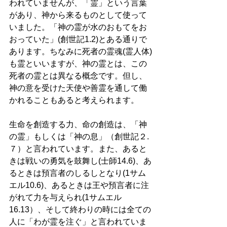
われていませんが、「霊」という言葉
があり、神から来るものとして使って
いました。「神の霊が水のおもてをお
おっていた」(創世記1.2)とある通りで
あります。ちなみに死者の霊魂(霊人体)
も霊といいますが、神の霊とは、この
死者の霊とは異なる概念です。但し、
神の意を受けた天使や善霊を通して働
かれることもあると考えられます。 
生命を創造する力、命の創造は、「神
の霊」もしくは「神の息」（創世記２.
７）と言われています。また、あると
きは戦いの勇気を鼓舞し(士師14.6)、あ
るときは預言者のしるしとなり(1サム
エル10.6)、あるときは王や預言者に注
がれて力を与えられ(1サムエル
16.13）、そして終わりの時には全ての
人に「わが霊を注ぐ」と言われていま