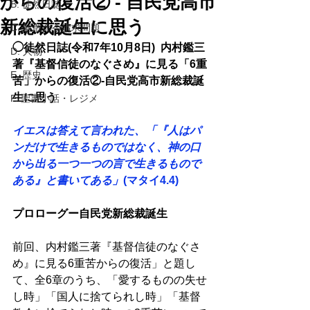
からの復活② - 自民党高市
B. 徒然日誌
新総裁誕生に思う
C. 解散命令請求問題
◯徒然日誌(令和7年10月8日)  内村鑑三
D. 人物
著『基督信徒のなぐさめ』に見る「6重
E. 歴史
苦」からの復活②-自民党高市新総裁誕
生に思う 
F. 聖書小話・レジメ
イエスは答えて言われた、「『人はパ
ンだけで生きるものではなく、神の口
から出る一つ一つの言で生きるもので
ある』と書いてある」
(マタイ4.4)
プロローグー自民党新総裁誕生 
前回、内村鑑三著『基督信徒のなぐさ
め』に見る6重苦からの復活」と題し
て、全6章のうち、「愛するものの失せ
し時」「国人に捨てられし時」「基督