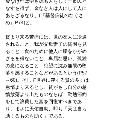
金なければ学も徳も人をして一市民と
なすを得ず、金なき人は人にして人に
あらざるなり」(『基督信徒のなぐさ
め』P74)と。 
貧より来る苦痛には、世の友人に冷遇
されること、我が父母妻子の貧困を見
ること、食のために他人に腰をかがめ
ざるを得ないこと、卑屈な思い、孤独
の念になること、絶望に沈み無限の堕
落を感ずることなどがあるという(P57
～60)。そして世界に存する貧の多くは
怠惰より来るとし、貧がもし自分の怠
惰放蕩より出たものならば、勤勉節約
をして浪費した富を回復すべきであ
り、まさに天佑自助、即ち「天は自ら
助くるものを助く」である。 
しかしながら、世には「正義のための