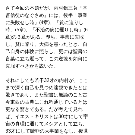
さて今回の本題だが、内村鑑三著『基
督信徒のなぐさめ』には、後半「事業
に失敗せし時」(4章)、「貧に迫りし
時」(5章)、「不治の病に罹りし時」(6
章)の３章がある。即ち、事業に失敗
し、貧に陥り、大病を患ったとき、自
己自身の体験に照らし、更には聖書の
言葉に立ち返って、この逆境を如何に
克服すべきかを説いた。 
それにしても若干32才の内村が、ここ
まで深く自己を見つめ達観できたとは
驚きであり、また聖書は無論のこと古
今東西の古典にこれ程通じているとは
更なる驚きである。だが考えて見れ
ば、イエス・キリストは30才にして宇
宙の真理に通じてメシアとして立ち、
33才にして贖罪の大事業をなし、後世