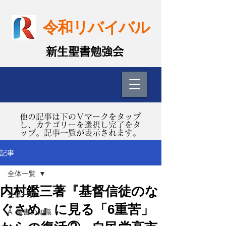
令和リバイバル
​新生聖書勉強会
​他の記事は下のＶマークをタップ
し、カテゴリーを選択し完了をタ
ップ。記事一覧が表示されます。
記事
全体一覧
内村鑑三著『基督信徒のな
全体一覧
ぐさめ』に見る「6重苦」
A. 聖書の知識