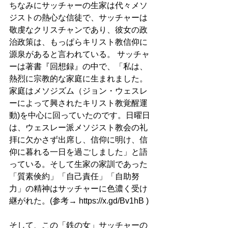
ちなみにサッチャーの生家は代々メソ
ジストの熱心な信徒で、サッチャーは
敬虔なクリスチャンであり、彼女の政
治政策は、もっぱらキリスト教信仰に
源泉があると言われている。 サッチャ
ーは著書『回想録』の中で、「私は、
熱烈に宗教的な家庭に生まれました。
家庭はメソジズム（ジョン・ウェスレ
ーによって興されたキリスト教覚醒運
動)を中心に回っていたのです。日曜日
は、ウェスレー派メソジスト教会の礼
拝に欠かさず出席し、信仰に明け、信
仰に暮れる一日を過ごしました」と語
っている。そして生家の家訓であった
「質素倹約」「自己責任」「自助努
力」の精神はサッチャーに色濃く受け
継がれた。(参考→ 
https://x.gd/Bv1hB
 )
そして、この「鉄の女」サッチャーの