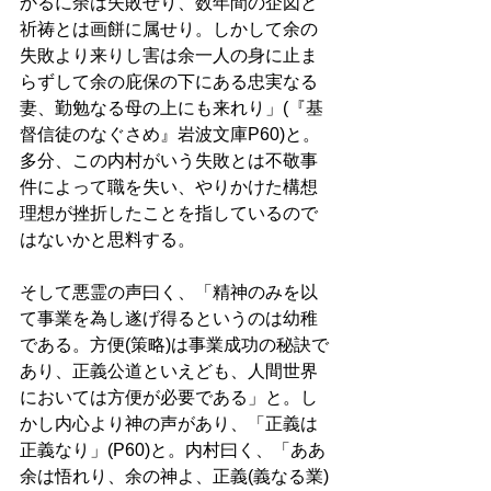
かるに余は失敗せり、数年間の企図と
祈祷とは画餅に属せり。しかして余の
失敗より来りし害は余一人の身に止ま
らずして余の庇保の下にある忠実なる
妻、勤勉なる母の上にも来れり」(『基
督信徒のなぐさめ』岩波文庫P60)と。
多分、この内村がいう失敗とは不敬事
件によって職を失い、やりかけた構想
理想が挫折したことを指しているので
はないかと思料する。 
そして悪霊の声曰く、「精神のみを以
て事業を為し遂げ得るというのは幼稚
である。方便(策略)は事業成功の秘訣で
あり、正義公道といえども、人間世界
においては方便が必要である」と。し
かし内心より神の声があり、「正義は
正義なり」(P60)と。内村曰く、「ああ
余は悟れり、余の神よ、正義(義なる業)