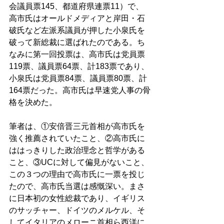
会議員票145、都道府県連票11）で、
高市氏はオールドメディアと岸田・石
破氏など左派系議員が押した小泉氏を
破って新総裁に選ばれたのである。ち
なみに第一回投票は、高市氏は党員票
119票、議員票64票、計183票であり、
小泉氏は党員票84票、議員票80票、計
164票だった。高市氏は早速党人事の骨
格を決めた。 
筆者は、①安倍晋三元首相が高市氏を
強く推薦されていたこと、②高市氏に
ははっきりした政治理念と哲学がある
こと、③UCに対して偏見がないこと、
この３つの理由で高市氏に一票を投じ
たので、高市氏当選は感慨深い。まさ
に日本初の女性総裁であり、イギリス
のサッチャー、ドイツのメルケル、そ
してイタリアのメローニ首相ら西洋に