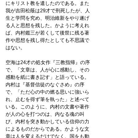
にキリスト教を遺したのである。また
我が吉田松蔭は29才で刑死したが、人
生と学問を究め、明治維新をやり遂げ
る人と思想を残した。かように考えれ
ば、内村鑑三が若くして後世に残る著
作や思想を残し得たとしても不思議で
はない。 
空海は24才の処女作『三教指帰』の序
で、「文章は、人が心に感動し、その
感動を紙に書き記す」と語っている。
内村は『基督信徒のなぐさめ』の序
で、「ただ心の中の燃る思いに強いら
れ、止むを得ず筆を執った」と述べて
いる。このように、内村の文書や著作
が人の心を打つのは、内なる魂の叫
び、内村を突き動かしている信仰の力
によるものだからである。かような文
章は人を変えるだけでなく、国をも動