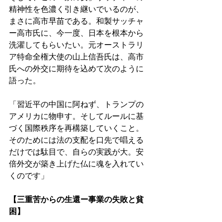
精神性を色濃く引き継いでいるのが、
まさに高市早苗である。和製サッチャ
ー高市氏に、今一度、日本を根本から
洗濯してもらいたい。元オーストラリ
ア特命全権大使の山上信吾氏は、高市
氏への外交に期待を込めて次のように
語った。 
「習近平の中国に阿ねず、トランプの
アメリカに物申す。そしてルールに基
づく国際秩序を再構築していくこと。
そのためには法の支配を口先で唱える
だけでは駄目で、自らの実践が大。安
倍外交が築き上げた仏に魂を入れてい
くのです」 
【三重苦からの生還ー事業の失敗と貧
困】 