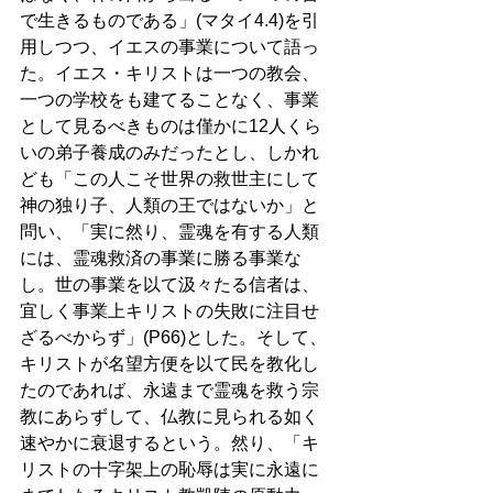
で生きるものである」(マタイ4.4)を引
用しつつ、イエスの事業について語っ
た。イエス・キリストは一つの教会、
一つの学校をも建てることなく、事業
として見るべきものは僅かに12人くら
いの弟子養成のみだったとし、しかれ
ども「この人こそ世界の救世主にして
神の独り子、人類の王ではないか」と
問い、「実に然り、霊魂を有する人類
には、霊魂救済の事業に勝る事業な
し。世の事業を以て汲々たる信者は、
宜しく事業上キリストの失敗に注目せ
ざるべからず」(P66)とした。そして、
キリストが名望方便を以て民を教化し
たのであれば、永遠まで霊魂を救う宗
教にあらずして、仏教に見られる如く
速やかに衰退するという。然り、「キ
リストの十字架上の恥辱は実に永遠に