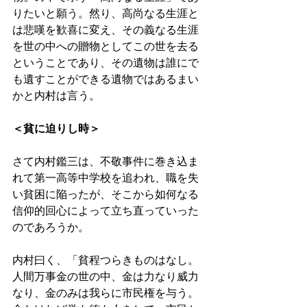
りたいと願う。然り、高尚なる生涯と
は悲嘆を歓喜に変え、その義なる生涯
を世の中への贈物としてこの世を去る
ということであり、その遺物は誰にで
も遺すことができる遺物ではあるまい
かと内村は言う。 
＜貧に迫りし時＞ 
さて内村鑑三は、不敬事件に巻き込ま
れて第一高等中学校を追われ、職を失
い貧困に陥ったが、そこから如何なる
信仰的回心によって立ち直っていった
のであろうか。 
内村曰く、「貧程つらきものはなし。
人間万事金の世の中、金は力なり威力
なり、金のみは我らに市民権を与う。