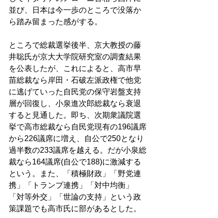
並び、日本は今一歩のところで没落か
ら踏み留まった感がする。 
ところで総裁選挙後半、京大教授の藤
井聡氏が京大大学院研究室の調査結果
を公表したが、これによると、高市早
苗総裁なら岸田・石破左派政権で他党
に逃げていった自民党の保守岩盤支持
層が回復し、小泉進次郎総裁なら衰退
すると見通した。即ち、次期衆議院選
挙で高市総裁なら自民党現有の196議席
から226議席に増え、自公で250となり
過半数の233議席を越える。だが小泉総
裁なら164議席(自公で188)に激減する
という。また、「積極財政」「野党連
携」「トランプ連携」「対中均衡」
「対等外交」「世論の支持」という政
策課題でも高市氏に部があるとした。 