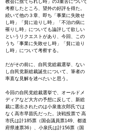
教会に捨てられし時」の3重苦について
考察したところ、望外の好評を得た。
続いて他の３章、即ち「事業に失敗せ
し時」「貧に迫りし時」「不治の病に
罹りし時」についても論評して欲しい
というリクエストがあり、今回、この
うち「事業に失敗せし時」「貧に迫り
し時」について考察する。 
だがその前に、自民党総裁選挙、ない
し自民党新総裁誕生について、筆者の
率直な見解を述べたいと思う。 
今回の自民党総裁選挙で、オールドメ
ディアなど大方の予想に反して、新総
裁に選出されたのは小泉進次郎氏では
なく高市早苗氏だった。決戦投票で 高
市氏は計185票（国会議員票149、都道
府県連票36）、小泉氏は計156票（国