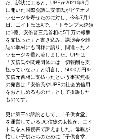
た。訴状によると、UPFが2021年9月
に開いた国際会議に安倍氏がビデオメ
ッセージを寄せたのに対し、今年7月1
日、エイト氏はXで、「トランプ大統領
に1億、安倍晋三元首相に5千万の報酬
を支払った」と書き込み、講演会や雑
誌の取材にも同様に語り、間違ったメ
ッセージを垂れ流しました。UPFは
「安倍氏や関連団体には一切報酬を支
払っていない」と明言し、5000万円を
安倍元首相に支払ったという事実無根
の発言は「安倍氏やUPFの社会的信用
をおとしめるものだ」として提訴した
ものです。 
更に第三の訴訟として、「子供食堂」
を運営しているUC信徒の女性が、エイ
ト氏を人権侵害で訴えました。母親が
忙しい子供たちのために「子供食堂」