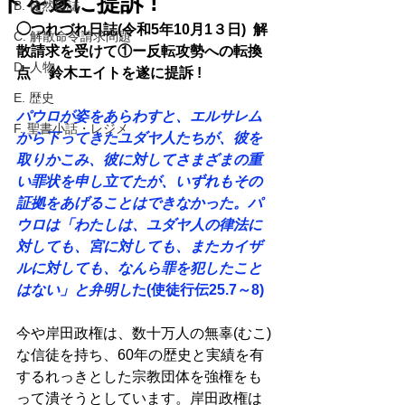
トを遂に提訴 !
B. 徒然日誌
◯つれづれ日誌(令和5年10月1３日)  解
C. 解散命令請求問題
散請求を受けて①ー反転攻勢への転換
D. 人物
点　 鈴木エイトを遂に提訴 !
E. 歴史
パウロが姿をあらわすと、エルサレム
F. 聖書小話・レジメ
から下ってきたユダヤ人たちが、彼を
取りかこみ、彼に対してさまざまの重
い罪状を申し立てたが、いずれもその
証拠をあげることはできなかった。パ
ウロは「わたしは、ユダヤ人の律法に
対しても、宮に対しても、またカイザ
ルに対しても、なんら罪を犯したこと
はない」と弁明し
た(使徒行伝25.7～8) 
今や岸田政権は、数十万人の無辜(むこ)
な信徒を持ち、60年の歴史と実績を有
するれっきとした宗教団体を強権をも
って潰そうとしています。岸田政権は