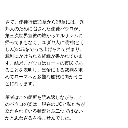
さて、使徒行伝21章から26章には、異
邦人のために召された使徒パウロが、
第三次世界宣教の旅からエルサレムに
帰ってまもなく、ユダヤ人に涜神(とく
しん)の罪をでっち上げられて捕まり、
裁判にかけられる経緯が書かれていま
す。結局、パウロはローマの市民であ
ることを表明し、皇帝による裁判を求
めてローマへと多難な船旅に向かうこ
とになります。 
筆者はこの箇所を読み返しながら、こ
のパウロの姿は、現在のUCと私たちが
立たされている状況と瓜二つではない
かと思わざるを得ませんでした。 