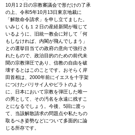
10月1２日の宗教審議会で形だけの了承
の上、令和5年10月13日東京地裁に
「解散命令請求」を申し立てました。
いみじくも１２日の産経新聞が報じて
いるように、旧統一教会に対して「何
もしなければ、内閣が飛んでしまう」
との選挙目当ての政府の意向で強行さ
れたもので、政治目的のための前代未
聞の宗教弾圧であり、信教の自由を破
壊するとはこのことです。おそらく岸
田首相は、2000年前にイエスを十字架
につけたパリサイ人やピラトのよう
に、日本において宗教を弾圧した唯一
の男として、その汚名を永遠に残すこ
とになるでしょう。今後、5回に渡っ
て、当該解散請求の問題点や私たちの
取るべき姿勢などについて多面的に論
じる所存です。