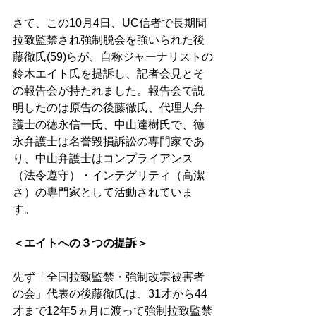
さて、この10月4日、UC信者で長期間
拉致監禁され強制脱会を強いられた後
藤徹氏(59)らが、自称ジャーナリストの
鈴木エイト氏を提訴し、記者会見とそ
の報告会が持たれました。報告会で説
明したのは原告の後藤徹氏、代理人弁
護士の徳永信一氏、中山達樹氏で、徳
永弁護士は名誉毀損訴訟の専門家であ
り、中山弁護士はコンプライアンス
（法令遵守）・インテグリティ（高潔
さ）の専門家として活動されていま
す。 
＜エイトへの３つの提訴＞
先ず「全国拉致監禁・強制改宗被害者
の会」代表の後藤徹氏は、31才から44
才まで12年5ヵ月に渡って強制拉致監禁