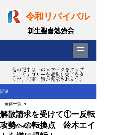
令和リバイバル
​新生聖書勉強会
​他の記事は下のＶマークをタップ
し、カテゴリーを選択し完了をタ
ップ。記事一覧が表示されます。
記事
全体一覧
解散請求を受けて①ー反転
全体一覧
攻勢への転換点 鈴木エイ
A. 聖書の知識