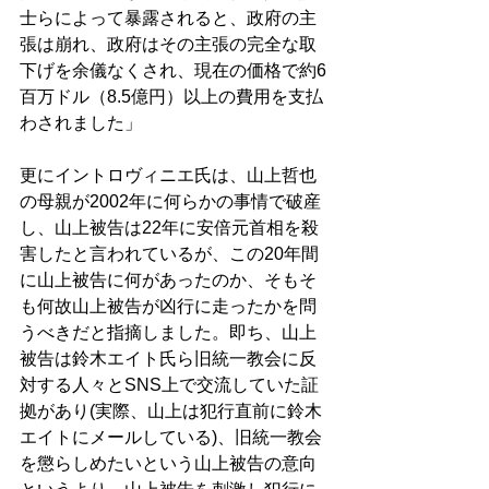
士らによって暴露されると、政府の主
張は崩れ、政府はその主張の完全な取
下げを余儀なくされ、現在の価格で約6
百万ドル（8.5億円）以上の費用を支払
わされました」 
更にイントロヴィニエ氏は、山上哲也
の母親が2002年に何らかの事情で破産
し、山上被告は22年に安倍元首相を殺
害したと言われているが、この20年間
に山上被告に何があったのか、そもそ
も何故山上被告が凶行に走ったかを問
うべきだと指摘しました。即ち、山上
被告は鈴木エイト氏ら旧統一教会に反
対する人々とSNS上で交流していた証
拠があり(実際、山上は犯行直前に鈴木
エイトにメールしている)、旧統一教会
を懲らしめたいという山上被告の意向