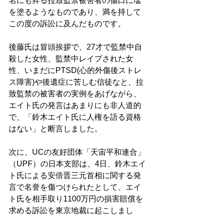
名にも昇る拉致監禁被害者の傷口に塩
を塗るようなものであり、満を持して
この度の訴訟に及んだものです。 
後藤氏は冒頭挨拶で、27才で監禁中自
殺した女性、監禁中レイプされた女
性、いまだにPTSD(心的外傷後ストレ
ス障害)や後遺症に苦しむ信徒なと、拉
致監禁の被害者の実例をあげながら、
エイト氏の発言はあまりにも非人道的
で、「鈴木エイト氏に人権を語る資格
はない」と断言しました。 
次に、UCの友好団体「天宙平和連合」
（UPF）の日本支部は、4日、鈴木エイ
ト氏による安倍晋三元首相に関する発
言で名誉を傷つけられたとして、エイ
ト氏を相手取り1100万円の損害賠償を
求める訴訟を東京地裁に起こしまし