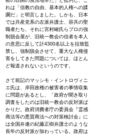
教の自由の無法地帯だ」と批判し、こ
れは「信教の自由、基本的人権への蹂
躙だ」と明言しました。しかも、日本
では共産党系の左派弁護士、容共の聖
職者たち、それに宮村峻氏らプロの強
制脱会屋が、旧統一教会の信者を本人
の意思に反して計4300名以上を拉致監
禁し、強制脱会させて、重大な人権侵
害をしてきた問題については、ほとん
ど報道されないというのです。 
さて前記のマッシモ・イントロヴィニ
エ氏は、岸田政権の被害者の事情収集
に問題があるとし、「政府が聞き取り
調査をしたのは旧統一教会の反対派ば
かりだ。政府消費者庁の委員会『霊感
商法等の悪質商法への対策検討会』に
は全国弁連の紀藤正樹弁護士のような
長年の反対派が加わっている。政府は