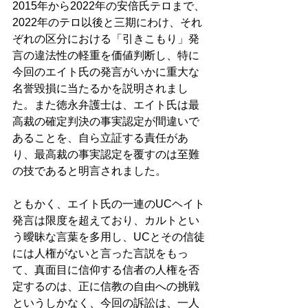
2015年から2022年の安倍氏テロまで、
2022年のテロ以後と三期にわけ、それ
ぞれの区分における「引きこもり」発
言の違法性の軽重を価値判断し、特に
今回のエイト氏の発言がいかに重大な
名誉毀損に当たるかを説明されまし
た。また徳永弁護士は、エイト氏は最
高裁の確定判決の事実認定が間違いで
あることを、自ら立証する責任があ
り、最高裁の事実認定を覆すのは至難
の技であると明言されました。 
ともかく、エイト氏の一連のUCヘイト
発言は限度を超えており、カルトとい
う曖昧な言葉を多用し、UCとその信徒
には人権がないと言った言説をもっ
て、真面目に信仰する信者の人権を否
定するのは、正に信教の自由への挑戦
というしかなく、今回の訴訟は、一人