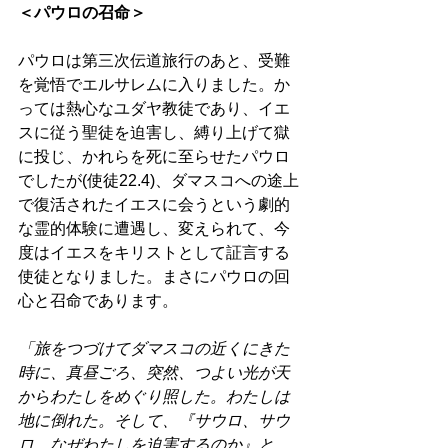
＜パウロの召命＞
パウロは第三次伝道旅行のあと、受難
を覚悟でエルサレムに入りました。か
っては熱心なユダヤ教徒であり、イエ
スに従う聖徒を迫害し、縛り上げて獄
に投じ、かれらを死に至らせたパウロ
でしたが(使徒22.4)、ダマスコへの途上
で復活されたイエスに会うという劇的
な霊的体験に遭遇し、変えられて、今
度はイエスをキリストとして証言する
使徒となりました。まさにパウロの回
心と召命であります。 
「旅をつづけてダマスコの近くにきた
時に、真昼ごろ、突然、つよい光が天
からわたしをめぐり照した。わたしは
地に倒れた。そして、『サウロ、サウ
ロ、なぜわたしを迫害するのか』と、