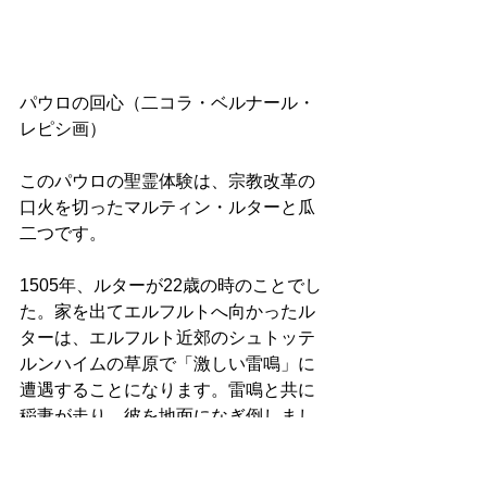
パウロの回心（二コラ・ベルナール・
レピシ画）
このパウロの聖霊体験は、宗教改革の
口火を切ったマルティン・ルターと瓜
二つです。 
1505年、ルターが22歳の時のことでし
た。家を出てエルフルトへ向かったル
ターは、エルフルト近郊のシュトッテ
ルンハイムの草原で「激しい雷鳴」に
遭遇することになります。雷鳴と共に
稲妻が走り、彼を地面になぎ倒しまし
た。落雷の恐怖に死すら予感したルタ
ーは思わず「聖アンナ様、お助けくだ