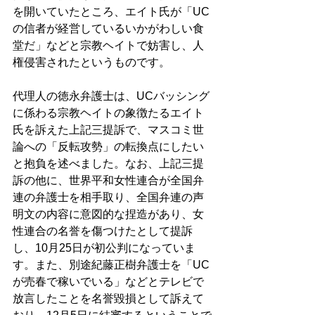
を開いていたところ、エイト氏が「UC
の信者が経営しているいかがわしい食
堂だ」などと宗教ヘイトで妨害し、人
権侵害されたというものです。 
代理人の徳永弁護士は、UCバッシング
に係わる宗教ヘイトの象徴たるエイト
氏を訴えた上記三提訴で、マスコミ世
論への「反転攻勢」の転換点にしたい
と抱負を述べました。なお、上記三提
訴の他に、世界平和女性連合が全国弁
連の弁護士を相手取り、全国弁連の声
明文の内容に意図的な捏造があり、女
性連合の名誉を傷つけたとして提訴
し、10月25日が初公判になっていま
す。また、別途紀藤正樹弁護士を「UC
が売春で稼いでいる」などとテレビで
放言したことを名誉毀損として訴えて