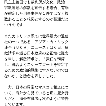
民主主義国でも裁判所が文化・政治・
宗教運動の解散を宣告する場合、有罪
が確定した刑事事件が１件ではなく複
数あることを根拠とするのが普通だと
いうのです。 
またカトリック系では世界最大の通信
社の一つである「アジア・カトリック
連合（ＵＣＡ）ニュース」は６日、解
散請求を巡る日本政府の公正性に疑念
を呈し、解散請求は、「責任を転嫁
し、都合よくスケープゴートを特定す
るための政治的戦術にすぎないのでは
ないか」と懸念を表しました。 
一方、日本の異常なマスコミ報道につ
いて、海外から見ていると正に魔女狩
りだと、海外有識者は次のように警告
しています。 