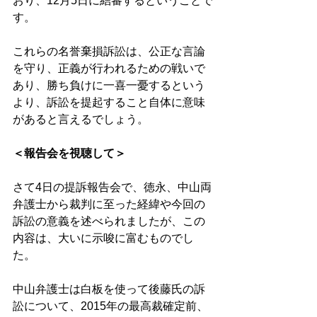
おり、12月5日に結審するということで
す。 
これらの名誉棄損訴訟は、公正な言論
を守り、正義が行われるための戦いで
あり、勝ち負けに一喜一憂するという
より、訴訟を提起すること自体に意味
があると言えるでしょう。
＜報告会を視聴して＞
さて4日の提訴報告会で、徳永、中山両
弁護士から裁判に至った経緯や今回の
訴訟の意義を述べられましたが、この
内容は、大いに示唆に富むものでし
た。 
中山弁護士は白板を使って後藤氏の訴
訟について、2015年の最高裁確定前、