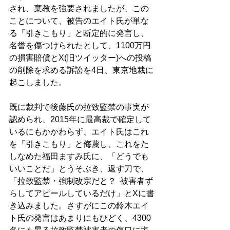
され、棄教を強要されましたが、この
ことについて、被告のエイト氏が単な
る「引きこもり」と断定的に発言し、
名誉を傷つけられたとして、1100万円
の損害賠償とX(旧ツイッター)への投稿
の削除を求める訴訟を4日、東京地裁に
起こしました。 
既に裁判で後藤氏の拉致監禁の事実が
認められ、2015年に最高裁で確定して
いるにもかかわらず、エイト氏はこれ
を「引きこもり」と侮蔑し、これをた
しなめた福田ますみ氏に、「どうでも
いいことだ」とうそぶき、返す刀で、
「拉致監禁・強制改宗だと？  被害者ず
らしてアピールしているだけ」とXに書
き込みました。さすがにこの鈴木エイ
ト氏の発言はあまりにもひどく、4300