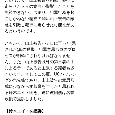
というより、山上被告を刺激し犯行に
走らせた人々の意向が影響したことを
無視できない。つまり、犯罪行為を起
こしかねない精神の弱い山上被告の敵
意を刺激し犯行に走らせた可能性があ
るというのです。 
ともかく、山上被告がテロに至った(隠
された)真の動機、犯罪意思形成のプロ
セスが明確にされなければなりませ
ん。また、山上被告以外の第三者の手
によるテロであると主張する識者も多
くいます。そしてこの度、UCバッシン
グの急先鋒であり、山上被告の意思形
成に少なからず影響を与えたと思われ
る鈴木エイト氏を、遂に教団側は名誉
毀損で提訴しました。 
【鈴木エイトを提訴】 