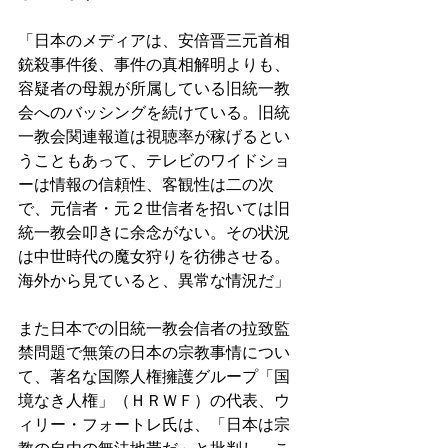
「日本のメディアは、安倍晋三元首相
銃殺事件後、事件の真相解明よりも、
容疑者の母親が所属している旧統一教
会へのバッシングを続けている。旧統
一教会関連報道は視聴率が稼げるとい
うこともあって、テレビのワイドショ
ーは情報の信頼性、客観性は二の次
で、元信者・元２世信者を招いては旧
統一教会叩きに余念がない。その状況
は中世時代の魔女狩りを彷彿させる。
海外から見ていると、異常な情況だ」
また日本での旧統一教会信者の拉致監
禁問題で無策の日本の宗教事情につい
て、著名な国際人権擁護グループ「国
境なき人権」（ＨＲＷＦ）の代表、ウ
ィリー・フォートレ氏は、「日本は宗