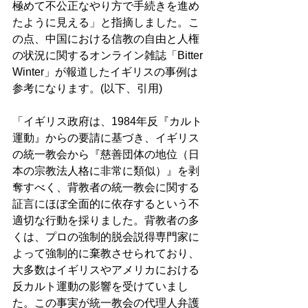
極めて不公正なやり方で手続きを進め
たように見える」と指摘しました。こ
の点、中国における信教の自由と人権
の状況に関するオンライン雑誌「Bitter 
Winter」が報道したイギリスの事例は
参考になります。(以下、引用) 
「イギリス政府は、1984年反『カルト
運動』からの要請に基づき、イギリス
の統一教会から『慈善団体の地位（日
本の宗教法人格に非常に類似）』を剥
奪すべく、背教者の統一教会に関する
証言にほぼ全面的に依存するという不
適切な行動を採りました。背教者の多
くは、プロの強制的脱会説得専門家に
よって強制的に棄教させられており、
大多数はイギリスやアメリカにおける
反カルト運動の影響を受けていまし
た。この事実が統一教会の代理人弁護