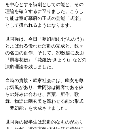
を中心とする詩劇としての能と、その
理論を確立するに至りました。こうし
て能は室町幕府の正式の芸能「式楽」
として扱われるようになります。 
世阿弥は、今日「夢幻能(むげんのう)」
とよばれる優れた演劇の完成と、数々
の名曲の創作、そして、20数編に及ぶ
『風姿花伝』『花鏡(かきょう)』などの
演劇理論を残しました。 
当時の貴族・武家社会には、幽玄を尊
ぶ気風があり、世阿弥は観客である彼
らの好みに合わせ、言葉、所作、歌
舞、物語に幽玄美を漂わせる能の形式
「夢幻能」を大成させました。 
世阿弥の後半生は悲劇的なものがあり
ましたが、彼の方向づけは江戸時代に