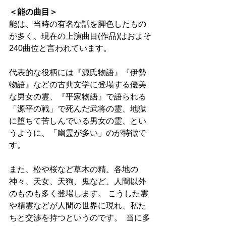
＜能の曲目＞
能は、当時の有名な話を脚色したもの
が多く、現在の上演曲目(作品)はおよそ
240曲位と言われています。 
代表的な役柄には『源氏物語』『伊勢
物語』などの古典文学に登場する優美
な男女の霊、『平家物語』で語られる
「源平の戦」で死んだ武将の霊、地獄
に堕ちて苦しんでいる男女の霊、とい
うように、「幽霊が多い」のが特徴で
す。 
また、松や桜など草木の精、各地の
神々、天女、天狗、鬼など、人間以外
のものも多く登場します。 こうした霊
や精霊などが人間の世界に現れ、私た
ちと交渉を持つというのです。  当に多