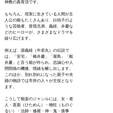
神教の真骨頂です。
もちろん、現実に生きている人間が主
人公の能もたくさんあり、白拍子のよ
うな芸能者、曾我兄弟、義経、弁慶な
どのヒーローが、さまざまなドラマを
繰り広げます。 
例えば、源義経（牛若丸）の伝説で
は、「安宅」「橋弁慶」「屋島」「船
弁慶」と言う能が作られ、忠誠心や人
間関係の機微、情緒を醸し出します。 
このほか、別れ別れになった親子や夫
婦の物語では市井の人々が主役となり
ます。 
こうして能楽のジャンルには、女・老
人・直面（ひためん）・物狂（ものぐ
るい）・法師・修羅・神・鬼・唐事