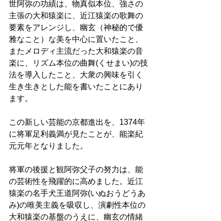
世阿弥の功績は、物真似本位、強さの
主張の大和猿楽に、近江猿楽の歌舞の
要素をアレンジし、幽玄（神秘的で優
雅なこと）な美を中心に置いたこと、
またメロディ主流だった大和猿楽の音
楽に、リズム本位の曲舞(くせまい)の技
法を導入したこと、大衆の興味を引く
生き生きとした能を書いたことにあり
ます。 
この新しい芸能の京都進出を、1374年
に将軍足利義満が見たことが、能楽紀
元元年となりました。 
将軍の後援と観阿弥父子の努力は、能
の芸術性を飛躍的に高めました。近江
猿楽の名手犬王道阿弥(いぬおうどうあ
み)の唯美主義を吸収し、演劇性本位の
大和猿楽の基盤のうえに、幽玄の情緒