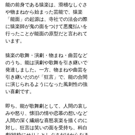
能の前身である猿楽は、滑稽なしぐさ
や物まねから始まった芸能で、猿楽
「能面」の起源は、寺社での法会の際
に猿楽師が鬼の面をつけて悪魔払いを
行ったことが能面の原型だと言われて
います。 
猿楽の歌舞・演劇・物まね・曲芸など
のうち、能は演劇や歌舞を引き継いで
発達しました。一方、物まねや曲芸を
引き継いだのが「狂言」で、能の合間
に演じられるようになった風刺性の強
い喜劇です。 
即ち、能が歌舞劇として、人間の哀し
みや怒り、懐旧の情や恋慕の想いなど
人間の深く繊細な喜怒哀楽を描くのに
対し、狂言は笑いの面を受持ち、科白
劇(純粋にせりふとしぐさだけからなる