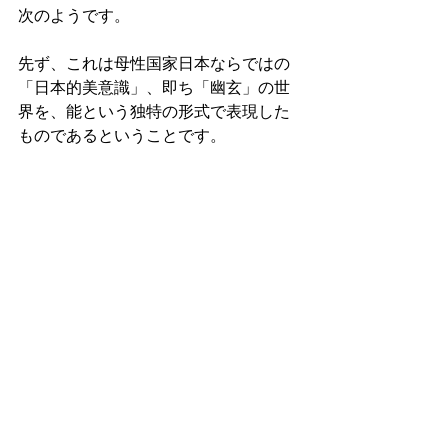
次のようです。 
先ず、これは母性国家日本ならではの
「日本的美意識」、即ち「幽玄」の世
界を、能という独特の形式で表現した
ものであるということです。 
日本的美意識には、「侘び」や「寂
び」の他、粋(いき)、粋(すい)、雅(みや
び)、あはれ、風情などの言葉が表す独
特の感性がありますが、能が表現する
美はなんと言っても「幽玄」であると
思われます。世阿弥は幽玄について、
次のように語っています。 
「ただ、言葉賤しからずして、姿幽玄
ならんを達人とは申すべき」(風姿花伝
岩 波文庫P10)  