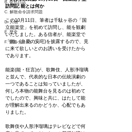
B. 徒然日誌
訪問記 能とは何か
C. 解散命令請求問題
この10月11日、筆者は千駄ヶ谷の「国
D. 人物
立能楽堂」を初めて訪問し、能を観劇
E. 歴史
いたしました。ある信者が、能楽堂で
「能」(弁慶の安宅)を披露するので、見
F. 聖書小話・レジメ
に来て欲しいとのお誘いを受けたから
であります。 
能楽(能・狂言)が、歌舞伎、人形浄瑠璃
と並んで、代表的な日本の伝統演劇の
一つであることは知っていましたが、
何しろ本物の能舞台を見るのは初めて
でしたので、興味と共に、はたして能
が理解出来るのかどうか、心配でもあ
りました。 
歌舞伎や人形浄瑠璃はテレビなどで何