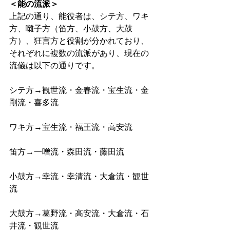
＜能の流派＞
上記の通り、能役者は、シテ方、ワキ
方、囃子方（笛方、小鼓方、大鼓
方）、狂言方と役割が分かれており、
それぞれに複数の流派があり、現在の
流儀は以下の通りです。 
シテ方→観世流・金春流・宝生流・金
剛流・喜多流 
ワキ方→宝生流・福王流・高安流 
笛方→一噌流・森田流・藤田流 
小鼓方→幸流・幸清流・大倉流・観世
流 
大鼓方→葛野流・高安流・大倉流・石
井流・観世流 