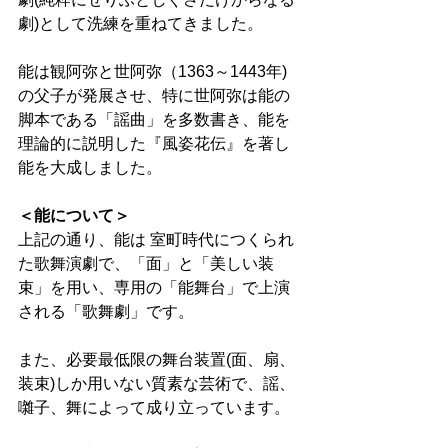
劇)として洗練を重ねてきました。 
能は観阿弥と世阿弥（1363～1443年)
の父子が発展させ、特に世阿弥は能の
脚本である「謡曲」を多数書き、能を
理論的に説明した『風姿花伝』を著し
能を大成しました。 
＜能について＞
上記の通り、能は 室町時代につくられ
た歌舞演劇で、「面」と「美しい装
束」を用い、専用の「能舞台」で上演
される「歌舞劇」です。 
また、必要最低限の舞台装置(面、扇、
装束)しか用いない質素な芸術で、謡、
囃子、舞によって成り立っています。 