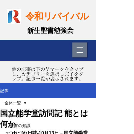
令和リバイバル
​新生聖書勉強会
​他の記事は下のＶマークをタップ
し、カテゴリーを選択し完了をタ
ップ。記事一覧が表示されます。
記事
全体一覧
国立能学堂訪問記 能とは
全体一覧
何か
A. 聖書の知識
○つれづれ日誌-10月13日－国立能学堂