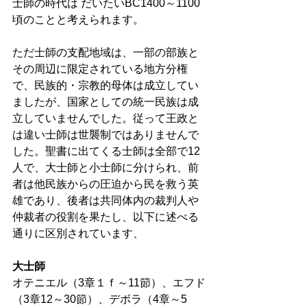
士師の時代は だいたいBC1400～1100
頃のことと考えられます。 
ただ士師の支配地域は、一部の部族と
その周辺に限定されている地方分権
で、民族的・宗教的母体は成立してい
ましたが、国家としての統一民族は成
立していませんでした。従って王政と
は違い士師は世襲制ではありませんで
した。聖書に出てくる士師は全部で12
人で、大士師と小士師に分けられ、前
者は他民族からの圧迫から民を救う英
雄であり、後者は共同体内の裁判人や
仲裁者の役割を果たし、以下に述べる
通りに区別されています、 
大士師
オテニエル（3章１ｆ～11節）、エフド
（3章12～30節）、デボラ（4章～5