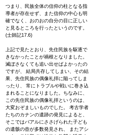
つまり、民族全体の信仰の柱となる指
導者が存在せず、また信仰の中心も明
確でなく、おのおの自分の目に正しい
と見るところを行ったというのです。
(士師記17.6) 
上記で見たとおり、先住民族を駆逐で
きなかったことが禍根となりました。
滅ぼさなくても追い出せばよかったの
ですが、 結局共存してしまい、その結
果、先住民族の偶像礼拝に陥ってしま
ったり、 常にトラブルや戦いに巻き込
まれることになりました。ちなみに、
この先住民族の偶像礼拝というのは、
大変おぞましいものでした。 考古学者
たちのカナンの遺跡の発見によると、 
そこではバアルにささげられた子ども
の遺骸の壺が多数発見され、 またアシ