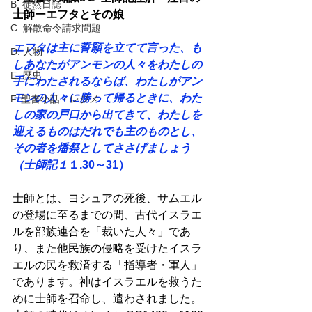
B. 徒然日誌
士師ーエフタとその娘
C. 解散命令請求問題
エフタは主に誓願を立てて言った、も
D. 人物
しあなたがアンモンの人々をわたしの
E. 歴史
手にわたされるならば、わたしがアン
モンの人々に勝って帰るときに、わた
F. 聖書小話・レジメ
しの家の戸口から出てきて、わたしを
迎えるものはだれでも主のものとし、
その者を燔祭としてささげましょう
（士師記１
１.30～31）
士師とは、ヨシュアの死後、サムエル
の登場に至るまでの間、古代イスラエ
ルを部族連合を「裁いた人々」であ
り、また他民族の侵略を受けたイスラ
エルの民を救済する「指導者・軍人」
であります。神はイスラエルを救うた
めに士師を召命し、遣わされました。