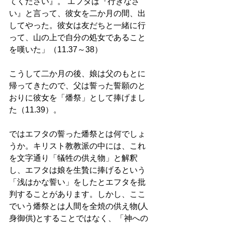
てください』。 エフタは『行きなさ
い』と言って、彼女を二か月の間、出
してやった。彼女は友だちと一緒に行
って、山の上で自分の処女であること
を嘆いた」（11.37～38）
こうして二か月の後、娘は父のもとに
帰ってきたので、父は誓った誓願のと
おりに彼女を「燔祭」として捧げまし
た（11.39）。
ではエフタの誓った燔祭とは何でしょ
うか。キリスト教教派の中には、これ
を文字通り「犠牲の供え物」と解釈
し、エフタは娘を生贄に捧げるという
「浅はかな誓い」をしたとエフタを批
判することがあります。しかし、ここ
でいう燔祭とは人間を全焼の供え物(人
身御供)とすることではなく、「神への