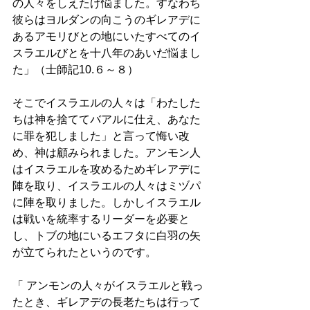
の人々をしえたげ悩ました。すなわち
彼らはヨルダンの向こうのギレアデに
あるアモリびとの地にいたすべてのイ
スラエルびとを十八年のあいだ悩まし
た」（士師記10.６～８）
そこでイスラエルの人々は「わたした
ちは神を捨ててバアルに仕え、あなた
に罪を犯しました」と言って悔い改
め、神は顧みられました。アンモン人
はイスラエルを攻めるためギレアデに
陣を取り、イスラエルの人々はミヅパ
に陣を取りました。しかしイスラエル
は戦いを統率するリーダーを必要と
し、トブの地にいるエフタに白羽の矢
が立てられたというのです。
「 アンモンの人々がイスラエルと戦っ
たとき、ギレアデの長老たちは行って