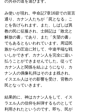
の共存の道を選びます。 
み使いが現れ、申命記7章16節での宣言
通り、カナン人たちが「罠となる」こ
とを告げられます。また、しばしば異
教の民に征服され、士師記は「敗北と
解放の書」であり、また「失望の書」
でもあるともいわれています。周辺民
族からの圧迫に対して、中途半端な戦
いしかできず、カナン人を完全に追い
払うことができませんでした。従って
カナン人と関係を結ぶようになり、カ
ナン人の偶像礼拝はそのまま残され、
イスエル人はその影響を受け、背教の
民となっていきます。 
結果的に、神はカナン人をして、イス
ラエル人の信仰を糾弾するものとして
利用されたというのです。即ち、民が