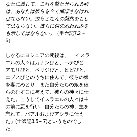
なたに渡して、これを撃たせられる時
は、あなたは彼らを全く滅ぼさなけれ
ばならない。彼らとなんの契約をもし
てはならない。彼らに何のあわれみを
も示してはならない」
（申命記7.2～
6） 
しかるにヨシュアの死後は、「 イスラ
エルの人々はカナンびと、ヘテびと、
アモリびと、ペリジびと、ヒビびと、
エブスびとのうちに住んで、彼らの娘
を妻にめとり、また自分たちの娘を彼
らのむすこに与えて、彼らの神々に仕
えた。こうしてイスラエルの人々は主
の前に悪を行い、自分たちの神、主を
忘れて、バアルおよびアシラに仕え
た」(士師記3.5～7)というものでし
た。 