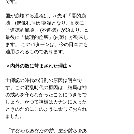
です。
国が崩壊する過程は、a.先ず「霊的崩
壊」(偶像礼拝)が発端となり、b.次に
「道徳的崩壊 」(不道徳）が始まり、c.
最後に「物理的崩壊」(内戦）が到来し
ます。 このパターンは、今の日本にも
適用されるものであります。
＜内外の敵に苛まされた理由＞
士師記の時代の混乱の原因は明白で
す。この混乱時代の原因は、結局は神
の戒めを守らなかったことにつきるで
しょう。かつて神様はカナンに入った
ときのためにこのように命じておられ
ました。 
「すなわちあなたの神、主が彼らをあ