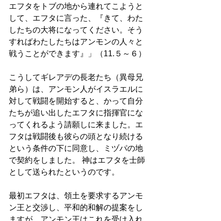
エフタをトブの地から連れてこようと
して、エフタに言った、『きて、わた
したちの大将になってください。そう
すればわたしたちはアンモンの人々と
戦うことができます』」（11.５～６）
こうしてギレアデの長老たち（異母兄
弟ら）は、アンモン人がイスラエルに
対して戦闘を開始すると、かって自分
たちが追い出したエフタに指揮官にな
ってくれるよう請願しに来ました。エ
フタは戦闘後も彼らの頭となり続ける
という条件の下に同意し、ミヅパの地
で契約をしました。 神はエフタを士師
として送られたというのです。
最初エフタは、領土を要求するアンモ
ン王と交渉し、平和的和解の提案をし
ますが、アンモン王はこれを受け入れ