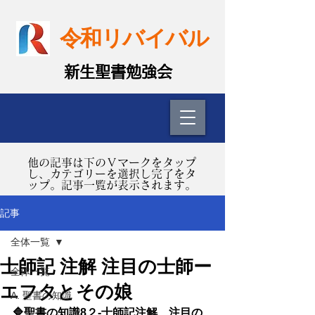
令和リバイバル
​新生聖書勉強会
​他の記事は下のＶマークをタップ
し、カテゴリーを選択し完了をタ
ップ。記事一覧が表示されます。
記事
全体一覧
士師記 注解 注目の士師ー
全体一覧
エフタとその娘
A. 聖書の知識
🔷聖書の知識8２-士師記注解　注目の