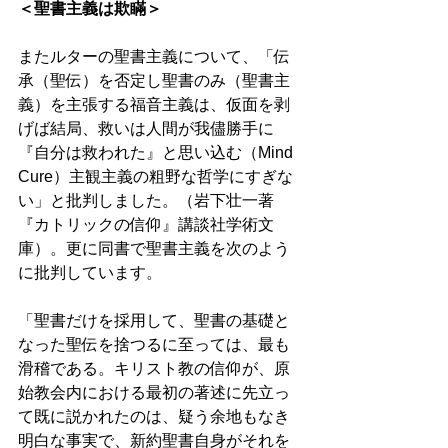
＜聖書主義は欺瞞＞
またルターの聖書主義について、「伝
承（聖伝）を否定し聖書のみ（聖書主
義）を主張する福音主義は、仮面を剥
げば結局、救いは人間が我儘勝手に
『自分は救われた』と思い込む（Mind 
Cure）主観主義の粗野な哲学にすぎな
い」と批判しました。（岩下壮一著
『カトリックの信仰』講談社学術文
庫）。更に同書で聖書主義を次のよう
に批判しています。 
「聖書だけを採用して、聖書の基礎と
なった聖伝を捨つるに至っては、最も
滑稽である。キリスト教の信仰が、原
始教会内における最初の著述に先立っ
て既に説かれたのは、疑う余地もなき
明白な事実で、新約聖書自身がそれを