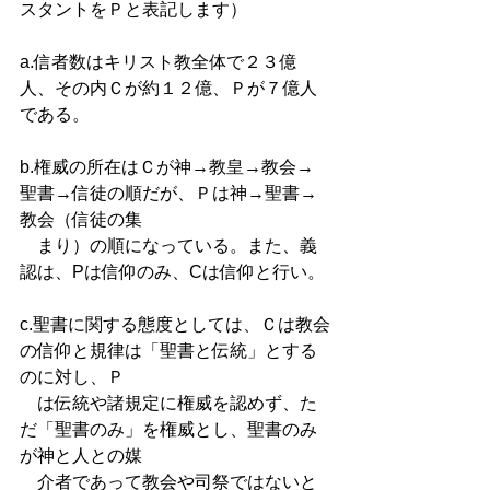
スタントをＰと表記します） 
a.信者数はキリスト教全体で２３億
人、その内Ｃが約１２億、Ｐが７億人
である。 
b.権威の所在はＣが神→教皇→教会→
聖書→信徒の順だが、Ｐは神→聖書→
教会（信徒の集
　まり）の順になっている。また、義
認は、Pは信仰のみ、Cは信仰と行い。 
c.聖書に関する態度としては、Ｃは教会
の信仰と規律は「聖書と伝統」とする
のに対し、Ｐ
　は伝統や諸規定に権威を認めず、た
だ「聖書のみ」を権威とし、聖書のみ
が神と人との媒
　介者であって教会や司祭ではないと