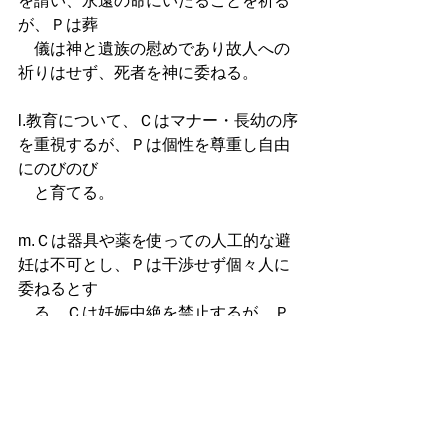
を請い、永遠の命にいたることを祈る
が、Ｐは葬　　
　儀は神と遺族の慰めであり故人への
祈りはせず、死者を神に委ねる。
l.教育について、Ｃはマナー・長幼の序
を重視するが、Ｐは個性を尊重し自由
にのびのび
　と育てる。 
m.Ｃは器具や薬を使っての人工的な避
妊は不可とし、Ｐは干渉せず個々人に
委ねるとす
　る。Ｃは妊娠中絶を禁止するが、Ｐ
は一部を除き許容する。 
以上、カトリックとプロテスタントの
違いを挙げましたが、確かにカトリッ
クの教会はプロテスタントの教会と比