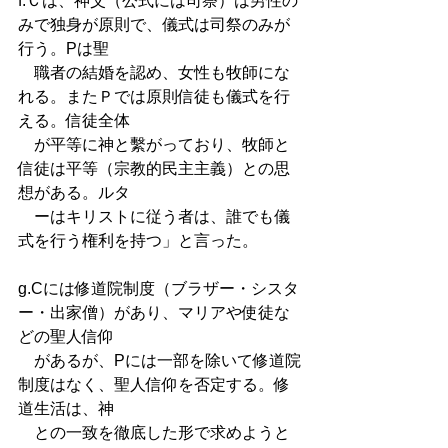
f.Ｃは、神父（公式には司祭）は男性の
みで独身が原則で、儀式は司祭のみが
行う。Pは聖
　職者の結婚を認め、女性も牧師にな
れる。またＰでは原則信徒も儀式を行
える。信徒全体　
　が平等に神と繫がっており、牧師と
信徒は平等（宗教的民主主義）との思
想がある。ルタ
　ーはキリストに従う者は、誰でも儀
式を行う権利を持つ」と言った。 
g.Cには修道院制度（ブラザー・シスタ
ー・出家僧）があり、マリアや使徒な
どの聖人信仰
　があるが、Pには一部を除いて修道院
制度はなく、聖人信仰を否定する。修
道生活は、神
　との一致を徹底した形で求めようと