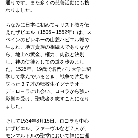
通りです。また多くの慈善活動にも携
わりました。 
ちなみに日本に初めてキリスト教を伝
えたザビエル（1506～1552年）は、ス
ペインのピレネーの山麓ハビエル城で
生まれ、地方貴族の相続人でありなが
ら、地上の黄金、権力、肉欲と決別
し、神の使徒としての道を歩みまし
た。1525年、19歳で名門パリ大学に留
学して学んでいるとき、戦争で片足を
失った３７才の転校生イグナチオ・
デ・ロヨラに出会い、ロヨラから強い
影響を受け、聖職者を志すことになり
ました。 
そして1534年8月15日、ロヨラを中心
にザビエル、ファーヴルなど７人が、
モンマルトルの聖堂において神に生涯