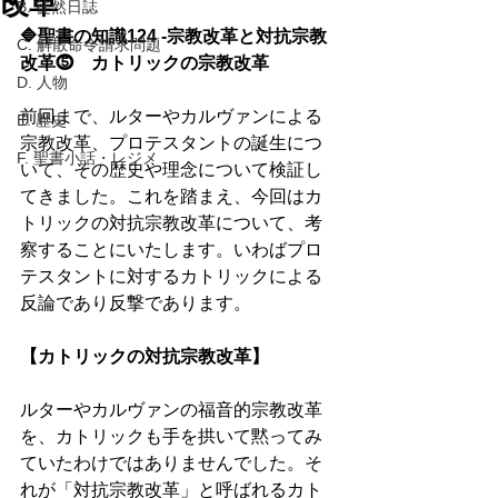
改革
B. 徒然日誌
🔷聖書の知識124 -宗教改革と対抗宗教
C. 解散命令請求問題
改革⓹　カトリックの宗教改革
D. 人物
前回まで、ルターやカルヴァンによる
E. 歴史
宗教改革、プロテスタントの誕生につ
F. 聖書小話・レジメ
いて、その歴史や理念について検証し
てきました。これを踏まえ、今回はカ
トリックの対抗宗教改革について、考
察することにいたします。いわばプロ
テスタントに対するカトリックによる
反論であり反撃であります。 
【カトリックの対抗宗教改革】 
ルターやカルヴァンの福音的宗教改革
を、カトリックも手を拱いて黙ってみ
ていたわけではありませんでした。そ
れが「対抗宗教改革」と呼ばれるカト