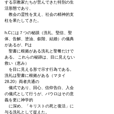
する宗教家たちが営んできた特別の生
活形態であり、
　教会の霊性を支え、社会の精神的支
柱を果たしてきた。 
h.Cには７つの秘蹟（洗礼、堅信、聖
体、告解、塗油、叙階、結婚）の儀典
があるが、Pは
　聖書に根拠がある洗礼と聖餐だけで
ある。 これらの秘跡は、目に見えない
救い（恵み）　　　　
　を目に見える形で示す行為である。
洗礼は聖書に根拠がある（マタイ
28.20）両者共通の
　儀式であり、回心、信仰告白、入会
の儀式として行うが、パウロはその意
義を更に神学的
　に深め、「キリストの死と復活」に
与る洗礼として捉えた。