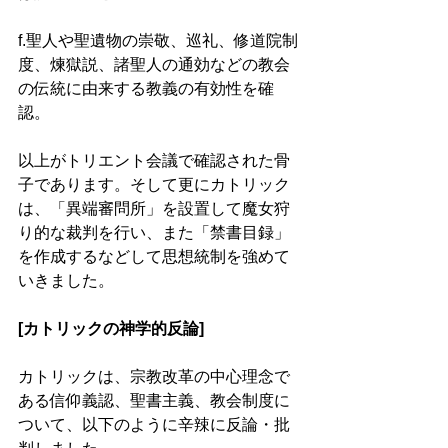
f.聖人や聖遺物の崇敬、巡礼、修道院制
度、煉獄説、諸聖人の通効などの教会
の伝統に由来する教義の有効性を確
認。 
以上がトリエント会議で確認された骨
子であります。そして更にカトリック
は、「異端審問所」を設置して魔女狩
り的な裁判を行い、また「禁書目録」
を作成するなどして思想統制を強めて
いきました。 
[カトリックの神学的反論] 
カトリックは、宗教改革の中心理念で
ある信仰義認、聖書主義、教会制度に
ついて、以下のように辛辣に反論・批