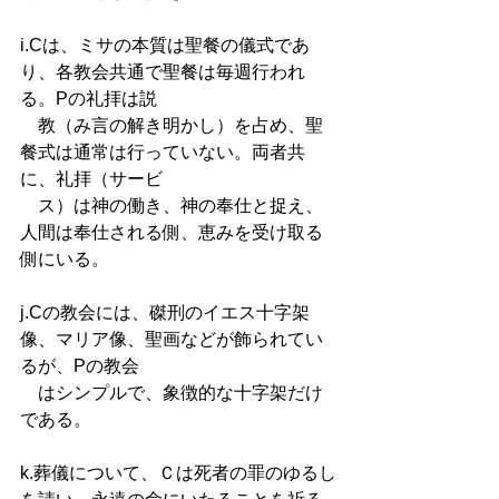
i.Cは、ミサの本質は聖餐の儀式であ
り、各教会共通で聖餐は毎週行われ
る。Pの礼拝は説
　教（み言の解き明かし）を占め、聖
餐式は通常は行っていない。両者共
に、礼拝（サービ
　ス）は神の働き、神の奉仕と捉え、
人間は奉仕される側、恵みを受け取る
側にいる。	 
j.Cの教会には、磔刑のイエス十字架
像、マリア像、聖画などが飾られてい
るが、Pの教会　
　はシンプルで、象徴的な十字架だけ
である。 
k.葬儀について、Ｃは死者の罪のゆるし