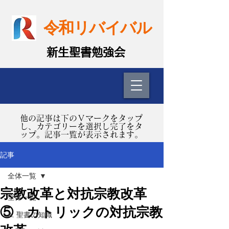
令和リバイバル
​新生聖書勉強会
​他の記事は下のＶマークをタップ
し、カテゴリーを選択し完了をタ
ップ。記事一覧が表示されます。
記事
全体一覧
宗教改革と対抗宗教改革
全体一覧
⑤ カトリックの対抗宗教
A. 聖書の知識