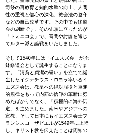
した。聖職売買の禁止と規律の向上、
司祭の再教育と知的水準の向上、人間
性の重視と信心の深化、教会法の遵守
などの自己改革です。その中でも修道
会の刷新です。その先頭に立ったのが
「ドミニコ会」で、審問や討論を通じ
てルター派と論戦をいたしました。 
そして1540年には「イエスズ会」が托
鉢修道会として誕生することになりま
す。「清貧と貞潔の誓い」を立てて誕
生したイグナチウス・ロヨラ率いるイ
エズス会は、教皇への絶対服従と軍隊
的規律をもって内部の信仰の革新に努
めたばかりでなく、「積極的に海外伝
道」を進めました。南米やアジアへの
宣教、そして日本にもイエズス会士フ
ランシスコ・ザビエルが1549年に上陸
し、キリスト教を伝えたことは周知の