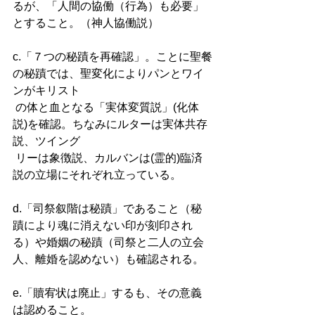
るが、「人間の協働（行為）も必要」
とすること。（神人協働説） 
c.「７つの秘蹟を再確認」。ことに聖餐
の秘蹟では、聖変化によりパンとワイ
ンがキリスト 
 の体と血となる「実体変質説」(化体
説)を確認。ちなみにルターは実体共存
説、ツイング 
 リーは象徴説、カルバンは(霊的)臨済
説の立場にそれぞれ立っている。 
d.「司祭叙階は秘蹟」であること（秘
蹟により魂に消えない印が刻印され
る）や婚姻の秘蹟（司祭と二人の立会
人、離婚を認めない）も確認される。 
e.「贖宥状は廃止」するも、その意義
は認めること。 