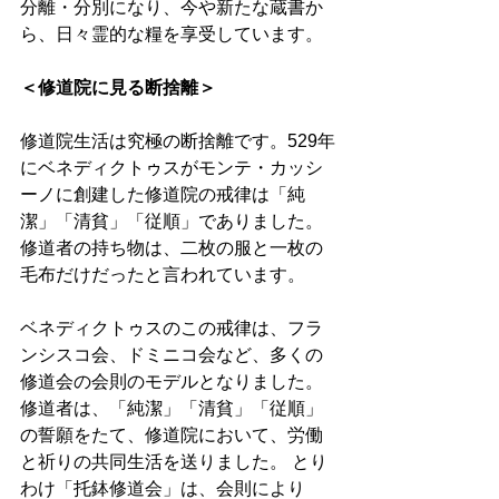
分離・分別になり、今や新たな蔵書か
ら、日々霊的な糧を享受しています。 
＜修道院に見る断捨離＞
修道院生活は究極の断捨離です。529年
にベネディクトゥスがモンテ・カッシ
ーノに創建した修道院の戒律は「純
潔」「清貧」「従順」でありました。
修道者の持ち物は、二枚の服と一枚の
毛布だけだったと言われています。 
ベネディクトゥスのこの戒律は、フラ
ンシスコ会、ドミニコ会など、多くの
修道会の会則のモデルとなりました。
修道者は、「純潔」「清貧」「従順」
の誓願をたて、修道院において、労働
と祈りの共同生活を送りました。 とり
わけ「托鉢修道会」は、会則により