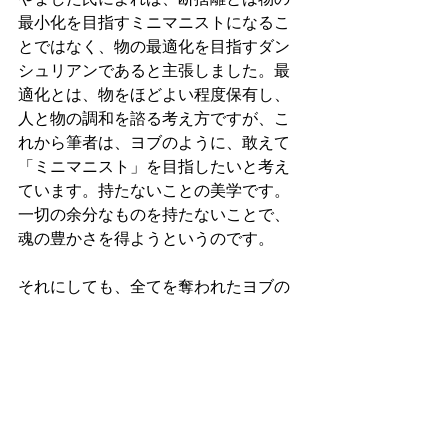
最小化を目指すミニマニストになるこ
とではなく、物の最適化を目指すダン
シュリアンであると主張しました。最
適化とは、物をほどよい程度保有し、
人と物の調和を諮る考え方ですが、こ
れから筆者は、ヨブのように、敢えて
「ミニマニスト」を目指したいと考え
ています。持たないことの美学です。
一切の余分なものを持たないことで、
魂の豊かさを得ようというのです。
それにしても、全てを奪われたヨブの
言葉、「わたしは裸で母の胎を出た。
また裸でかしこに帰ろう。主が与え、
主が取られたのだ」(ヨブ記1.21)は、あ
まりにも示唆に富む言葉ではありませ
んか。 