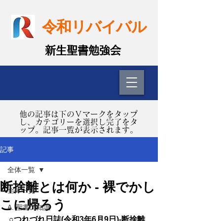
令和リバイバル
​新生聖書勉強会
​他の記事は下のＶマークをタップ
し、カテゴリーを選択し完了をタ
ップ。記事一覧が表示されます。
記事
全体一覧
断捨離とは何か - 裸でかし
全体一覧
こに帰ろう
A. 聖書の知識
○つれづれ日誌(令和3年6月9日)-断捨離