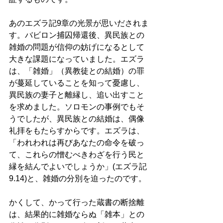
あのエズラ記9章の光景が思いだされま
す。バビロン捕囚帰還後、異民族との
雑婚の問題が信仰の妨げになるとして
大きな課題になっていました。エズラ
は、「雑婚」（異教徒との結婚）の罪
が蔓延していることを知って憂慮し、
異民族の妻子と離縁し、追い出すこと
を求めました。ソロモンの事例でもそ
うでしたが、異民族との結婚は、偶像
礼拝をもたらすからです。エズラは、
「われわれは再びあなたの命令を破っ
て、これらの憎むべきわざを行う民と
縁を結んでよいでしょうか」(エズラ記
9.14)と、雑婚の分別を迫ったのです。 
かくして、かって行った蔵書の断捨離
は、結果的に雑婚ならぬ「雑本」との