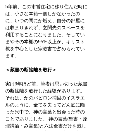
5年前、この市営住宅に移り住んだ時に
は、小さな本箱一個しかなかったの
に、いつの間にか増え、自分の部屋に
は収まりきれず、玄関先のスペースを
利用することになりました。そしてい
まやその本棚の95%以上が、キリスト
教を中心とした宗教書で占められてい
ます。 
＜蔵書の断捨離を敢行＞
実は9年ほど前、筆者は思い切った蔵書
の断捨離を敢行した経験があります。
それは、かのバビロン捕囚のイスラエ
ルのように、全てを失ってどん底に陥
った只中で、神の言葉と出会った時の
ことでありました。 神の言葉(聖書・原
理講論・み言集)と六法全書だけを残し