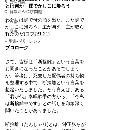
B. 徒然日誌
とは何か－裸でかしこに帰ろう
C. 解散命令請求問題
わたしは裸で母の胎を出た。また裸で
D. 人物
かしこに帰ろう。主が与え、主が取ら
E. 歴史
れたのだ(ヨブ記1.21)
F. 聖書小話・レジメ
プロローグ
さて、皆様は「断捨離」という言葉を
お聞きになったことがあるでしょう
か。筆者は、死去した配偶者の持ち物
を整理する中で、断捨離という言葉を
想起いたしました。そう言えば、ある
「君が代」奉唱歌手の方から、「今私
は断捨離中です」との話しを印象深く
聞いたことがありました。 
断捨離（だんしゃり)とは、沖正弘らが