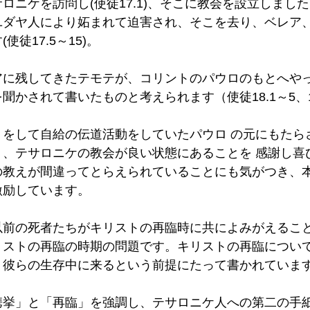
ロニケを訪問し(使徒17.1)、そこに教会を設立しまし
ユダヤ人により妬まれて迫害され、そこを去り、ベレア
徒17.5～15)。 
アに残してきたテモテが、コリントのパウロのもとへや
聞かされて書いたものと考えられます（使徒18.1～5、1テ
りをして自給の伝道活動をしていたパウロ の元にもたら
り、テサロニケの教会が良い状態にあることを 感謝し喜
の教えが間違ってとらえられていることにも気がつき、
励しています。 
以前の死者たちがキリストの再臨時に共によみがえるこ
リストの再臨の時期の問題です。キリストの再臨につい
、彼らの生存中に来るという前提にたって書かれています
携挙」と「再臨」を強調し、テサロニケ人への第二の手