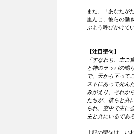
また、「あなたが
重んじ、彼らの働き
ぶよう呼びかけて
【注目聖句】 
「すなわち、主ご
と神のラッパの鳴
で、天から下って
ストにあって死ん
みがえり、それか
たちが、彼らと共
られ、空中で主に
主と共にいるであろう。
上記の聖句は、いわ