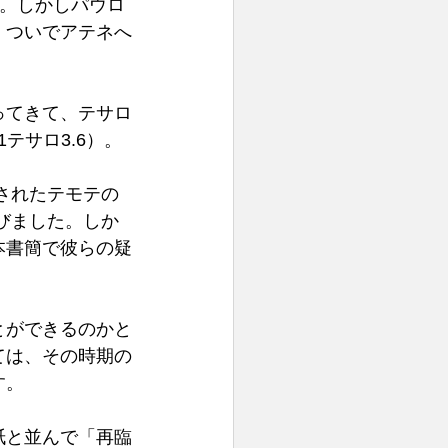
た。しかしパウロ
、ついでアテネへ
ってきて、テサロ
サロ3.6）。 
されたテモテの
びました。しか
本書簡で彼らの疑
とができるのかと
ては、その時期の
。 
紙と並んで「再臨