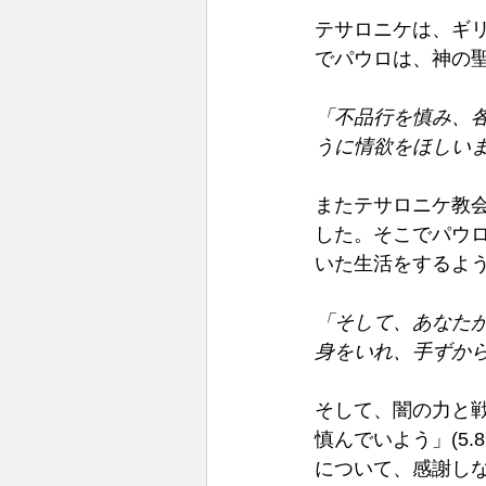
テサロニケは、ギ
でパウロは、神の聖
「不品行を慎み、
うに情欲をほしいまま
またテサロニケ教
した。そこでパウ
いた生活をするよう
「そして、あなた
身をいれ、手ずから働
そして、闇の力と
慎んでいよう」(5
について、感謝しな