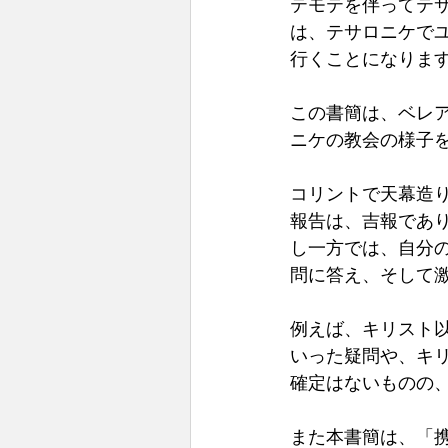
テモテを伴ってテサ
は、テサロニケで
行くことになります(使
この書簡は、ベレ
ニケの教会の様子を
コリントで天幕造
報告は、吉報であ
し一方では、自分
問に答え、そして激
例えば、キリスト
いった疑問や、キ
確定はないものの
また本書簡は、「