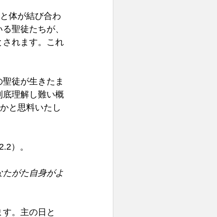
霊と体が結び合わ
いる聖徒たちが、
とされます。これ
の聖徒が生きたま
到底理解し難い概
いかと思料いたし
2）。 
なたがた自身がよ
ます。主の日と