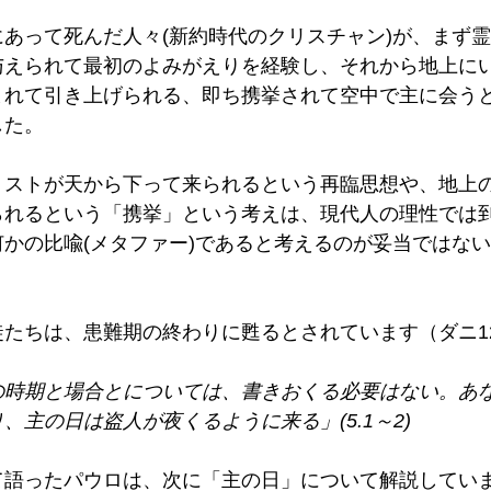
あって死んだ人々(新約時代のクリスチャン)が、まず
与えられて最初のよみがえりを経験し、それから地上に
まれて引き上げられる、即ち携挙されて空中で主に会う
た。 
リストが天から下って来られるという再臨思想や、地上
られるという「携挙」という考えは、現代人の理性では
かの比喩(メタファー)であると考えるのが妥当ではな
たちは、患難期の終わりに甦るとされています（ダニ12.
の時期と場合とについては、書きおくる必要はない。あ
主の日は盗人が夜くるように来る」(5.1～2)  
て語ったパウロは、次に「主の日」について解説してい