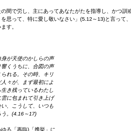
たの間で労し、主にあってあなたがたを指導し、かつ訓
を思って、特に愛し敬いなさい」(5.12～13)と言って
います。
自身が天使のかしらの声
り響くうちに、合図の声
こられる。その時、キリ
だ人々が、まず最初によ
ら生き残っているわたし
に雲に包まれて引き上げ
会い、こうして、いつも
(4.16～17) 
ゆる「再臨)「携挙」に