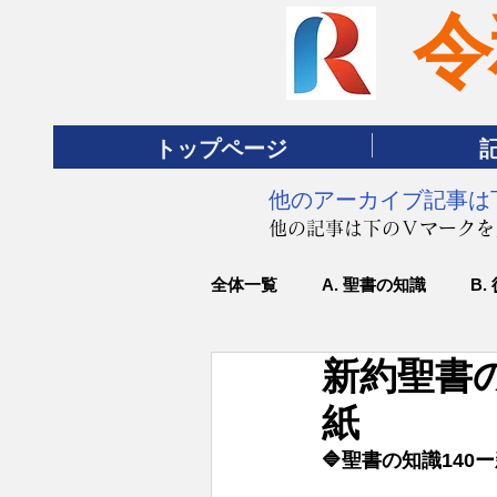
令
トップページ
​他のアーカイブ記事
​他の記事は下のＶマーク
全体一覧
A. 聖書の知識
B.
新約聖書
紙
🔷聖書の知識14