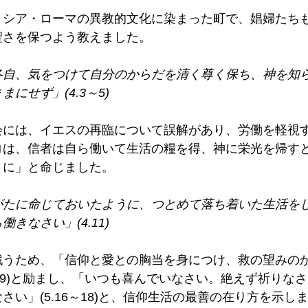
リシア・ローマの異教的文化に染まった町で、娼婦たち
さを保つよう教えました。 
各自、気をつけて自分のからだを清く尊く保ち、神を知
にせず」(4.3～5) 
会には、イエスの再臨について誤解があり、労働を軽視
ロは、信者は自ら働いて生活の糧を得、神に栄光を帰す
に」と命じました。 
がたに命じておいたように、つとめて落ち着いた生活を
きなさい」(4.11) 
戦うため、「信仰と愛との胸当を身につけ、救の望みの
.89)と励まし、「いつも喜んでいなさい。絶えず祈りな
さい」(5.16～18)と、信仰生活の最善の在り方を示しま