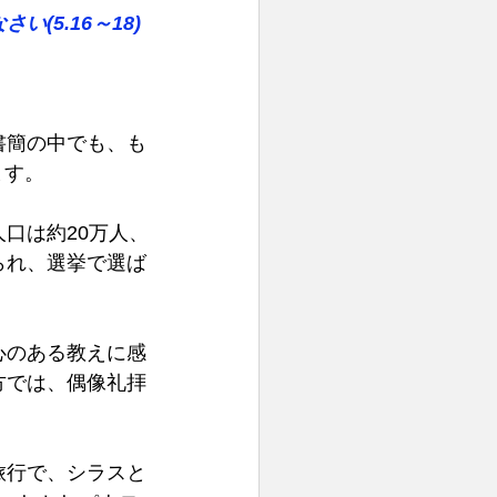
5.16～18) 
書簡の中でも、も
す。 
口は約20万人、
られ、選挙で選ば
心のある教えに感
方では、偶像礼拝
旅行で、シラスと