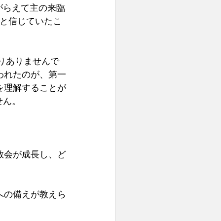
がらえて主の来臨
ると信じていたこ
まりありませんで
われたのが、第一
を理解することが
ん。 
教会が成長し、ど
への備えが教えら