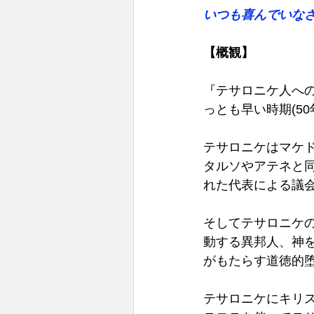
いつも喜んでいなさ
【概観】 
『テサロニケ人へ
っとも早い時期(5
テサロニケはマケ
タルソやアテネと
れた代表による議会
そしてテサロニケ
動する異邦人、神
がもたらす道徳的堕
テサロニケにキリ