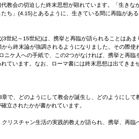
初代教会の切迫した終末思想が顕れています。「生きな
たち」(4.15)とあるように、生きている間に再臨があ
(3世紀～15世紀)は、携挙と再臨が語られることはあ
初頭から終末論が強調されるようになりました。その際使
サロニケ人への手紙で、この2つがなければ、携挙と再臨
われています。なお、ローマ書には終末思想は出てきませ
～3章で、どのようにして教会が誕生し、どのようにして
確立されたかが書かれています。 
は、クリスチャン生活の実践的教えが語られ、携挙、再臨