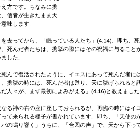
考え方です。ちなみに携
は、信者が生きたまま天
意味します。 
を去ってから、「眠っている人たち」(4.14)、即ち、
が、死んだ者たちは、携挙の際にはその祝福に与ること
ました。 
は死んで復活されたように、イエスにあって死んだ者に
と、携挙の時には、死んだ者は甦り、天に挙げられると
だ人々が、まず最初によみがえる」(4.16)と教えました
父なる神の右の座に座しておられるが、再臨の時にはイ
って来られる様子が書かれています。即ち、「天使のか
ッパの鳴り響く」うちに、「合図の声」で、天から下っ