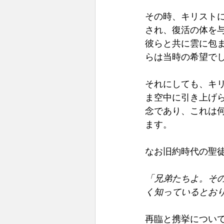
その時、キリストに
され、復活の体を
彼らと共に雲に包
らは当時の希望でし
それにしても、キ
ま空中に引き上げ
念であり、これは何
ます。 
なお旧約時代の聖徒
「兄弟たちよ。そ
く知っているとおり、
再臨と携挙につい