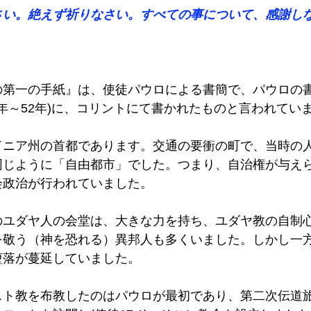
い。絶えず祈りなさい。すべての事について、感謝しなさい(
の第一の手紙』は、使徒パウロによる書簡で、パウロの
0年～52年)に、コリントにて書かれたものと言われていま
ドニア州の首都であります。交通の要衝の町で、当時の人
同じように「自由都市」でした。つまり、自治権が与え
政治が行われていました。 
のユダヤ人の会堂は、大きな力を持ち、ユダヤ教の自制
を敬う（神を恐れる）異邦人も多くいました。しかし一
落が蔓延していました。 
スト教を布教したのはパウロが最初であり、第二次伝道