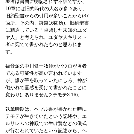
著者は書簡に明記されず不詳ですが、 
10章には旧約時代の人名が多々あり、
旧約聖書からの引用が多いことから(37
箇所、その内、詩篇16箇所)、旧約聖書
に精通している「卓越した未知のユダ
ヤ人」と考えられ、ユダヤ人キリスト
者に宛てて書かれたものと思われま
す。  
福音派の中川健一牧師がパウロが著者
である可能性が高い言われています
が、誰が筆を取っていたにしろ、神が
働かれて霊感を受けて書かれたことに
変わりはありません(2テモテ3.16)。 
執筆時期は、ヘブル書が書かれた時に
テモテが生きていたという記述や、エ
ルサレムの神殿での生け贄などの儀式
が行なわれていたという記述から、ヘ