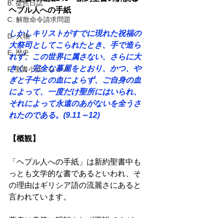
B. 徒然日誌
ヘブル人への手紙 
C. 解散命令請求問題
しかしキリストがすでに現れた祝福の
D. 人物
大祭司としてこられたとき、手で造ら
E. 歴史
れず、この世界に属さない、さらに大
きく、完全な幕屋をとおり、かつ、や
F. 聖書小話・レジメ
ぎと子牛との血によらず、ご自身の血
によって、一度だけ聖所にはいられ、
それによって永遠のあがないを全うさ
れたのである。(9.11～12) 
【概観】 
「ヘプル人への手紙」は新約聖書中も
っとも文学的な書であるといわれ、そ
の理由はギリシア語の流麗さにあると
言われています。 