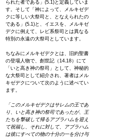
られた者である」(5.1)と定義していま
す。そして「神によって、メルキゼデ
クに等しい大祭司と、となえられたの
である」(5.1)と、イエスを、メルキゼ
デクに例えて、レビ系祭司とは異なる
特別の永遠の大祭司としています。 
ちなみにメルキゼデクとは、旧約聖書
の登場人物で、創世記（14.18）にて
「いと高き神の祭司」として、神秘的
な大祭司として紹介され、著者はメル
キゼデクについて次のように述べてい
ます。 
「このメルキゼデクはサレムの王であ
り、いと高き神の祭司であったが、王
たちを撃破して帰るアブラハムを迎え
て祝福し、それに対して、アブラハム
は彼にすべての物の十分の一を分け与