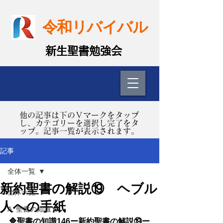
令和リバイバル
​新生聖書勉強会
​他の記事は下のＶマークをタップ
し、カテゴリーを選択し完了をタ
ップ。記事一覧が表示されます。
記事
全体一覧
新約聖書の解説⑲ ヘブル
全体一覧
人への手紙
A. 聖書の知識
🔷聖書の知識146ー新約聖書の解説⑲ー