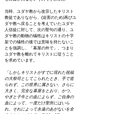
当時、ユダヤ教から改宗したキリスト
教徒でありながら、(迫害のため)再びユ
ダヤ教へ戻ることを考えていたユダヤ
人信徒に対して、次の聖句の通り、ユ
ダヤ教の動物の犠牲はキリストの十字
架での犠牲の後では意味を持たないこ
とを強調し、「幕屋の外で」、つまり
ユダヤ教を離れてキリストに従うこと
を求めています。 
「しかしキリストがすでに現れた祝福
の大祭司としてこられたとき、手で造
られず、この世界に属さない、さらに
大きく、完全な幕屋をとおり、かつ、
やぎと子牛との血によらず、ご自身の
血によって、一度だけ聖所にはいら
れ、それによって永遠のあがないを全