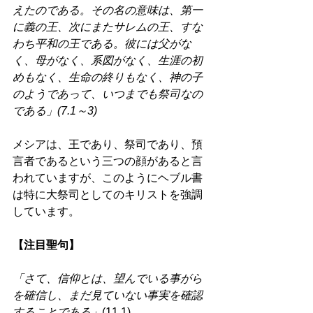
えたのである。その名の意味は、第一
に義の王、次にまたサレムの王、すな
わち平和の王である。彼には父がな
く、母がなく、系図がなく、生涯の初
めもなく、生命の終りもなく、神の子
のようであって、いつまでも祭司なの
である」(7.1～3) 
メシアは、王であり、祭司であり、預
言者であるという三つの顔があると言
われていますが、このようにヘブル書
は特に大祭司としてのキリストを強調
しています。 
【注目聖句】 
「さて、信仰とは、望んでいる事がら
を確信し、まだ見ていない事実を確認
することである」
(11.1) 