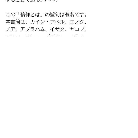
この「信仰とは」の聖句は有名です。
本書簡は、カイン・アベル、エノク、
ノア、アブラハム、イサク、ヤコブ、
ヨセフ、そして、ギデオン、バラク、
サムソン、エフタ、ダビデ、サムエル
などの旧約聖書に出てくる名前をあげ
て、これらの人々は信仰によって道を
開いたことが縷々語られています。
「信仰によって、モーセは、成人した
とき、パロの娘の子と言われることを
拒み、罪のはかない歓楽にふけるより
は、むしろ神の民と共に虐待されるこ
とを選び、キリストのゆえに受けるそ
しりを、エジプトの宝にまさる富と考
えた」(11.24～26)とある通りです。 
「これらの人はみな、信仰をいだいて