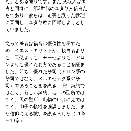
た」とある通りです。また 受取人は著
者と同様に、第2世代のユダヤ人信者た
ちであり、彼らは、迫害と誤った教理
に直面し、ユダヤ教に回帰しようとし
ていました。
従って著者は福音の優位性を示すた
め、イエス・キリストが、預言者より
も、天使よりも、モーセよりも、アロ
ンよりも優れたお方であることを証ま
した。即ち、優れた祭司（アロン系の
祭司ではなく、メルキゼデク系の祭
司）であることをを説き、旧い契約で
はなく、新しい契約、地上の聖所では
なく、天の聖所、動物のいけにえでは
なく、御子の犠牲を強調しました。ま
た信仰による救いを説きました（11章
～13章）