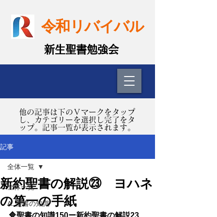
令和リバイバル
​新生聖書勉強会
​他の記事は下のＶマークをタップ
し、カテゴリーを選択し完了をタ
ップ。記事一覧が表示されます。
記事
全体一覧
新約聖書の解説㉓ ヨハネ
全体一覧
の第一の手紙
A. 聖書の知識
🔷聖書の知識150ー新約聖書の解説23