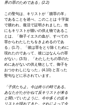
界の罪のためである」(2.2) 
この聖句は、キリストが「贖罪の羊」
であることを述べ、このことは 十字架
で贖われ、復活で証明されました。他
にもキリストが贖いの供え物であるこ
とは、「御子イエスの血が、すべての
罪からわたしたちをきよめるのであ
る」(1.7) 、「彼は罪をとり除くために
現れたのであって、彼にはなんらの罪
がない」(3.5) 、「わたしたちの罪のた
めにあがないの供え物として、御子を
おつかわしになった」(4.10) と言った
聖句などに示されています。 
「子供たちよ。今は終りの時である。
あなたがたがかねて反キリストが来る
と聞いていたように、今や多くの反キ
リストが現れてきた。それによって今