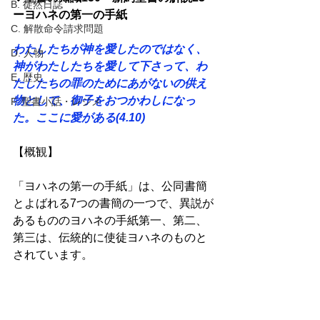
B. 徒然日誌
ーヨハネの第一の手紙 
C. 解散命令請求問題
わたしたちが神を愛したのではなく、
D. 人物
神がわたしたちを愛して下さって、わ
E. 歴史
たしたちの罪のためにあがないの供え
物として、御子をおつかわしになっ
F. 聖書小話・レジメ
た。ここに愛がある(4.10) 
【概観】
「ヨハネの第一の手紙」は、公同書簡
とよばれる7つの書簡の一つで、異説が
あるもののヨハネの手紙第一、第二、
第三は、伝統的に使徒ヨハネのものと
されています。 