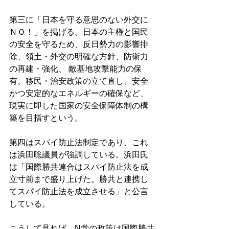
第三に「日本を守る意思のない外交に
ＮＯ！」を掲げる。日本の主権と国民
の安全を守るため、反日勢力の影響排
除、領土・外交の明確な方針、防衛力
の再建・強化、 敵基地攻撃能力の保
有、移民・治安政策の立て直し、安全
かつ安定的なエネルギーの確保など、
現実に即した国家の安全保障体制の構
築を目指すという。 
第四はスパイ防止法制定であり、これ
は浜田聡議員が強調している。浜田氏
は「国際勝共連合はスパイ防止法を成
立寸前まで盛り上げた。勝共と連携し
てスパイ防止法を成立させる」と公言
している。 
こうして見れば、N党の政策は国際勝共