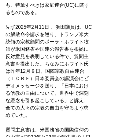
も、特筆すべきは家庭連合(UC)に関す
るものである。 
先ず2025年2月11日 、浜田議員は、UC
の解散命令請求を巡り、トランプ米大
統領の宗教顧問のポーラ・ホワイト牧
師が米国務省や国連の報告書を根拠に
反対意見を表明している件で、質問主
意書を提出した。ちなみにホワイト氏
は昨年12月８日、国際宗教自由連合
（ＩＣＲＦ）日本委員会の講演会にビ
デオメッセージを送り、「日本におけ
る信教の自由について、世界中で深刻
な懸念を引き起こしている」と訴え、
全ての人々の宗教の自由を守るよう求
めていた。 
質問主意書は、米国務省の国際信仰の