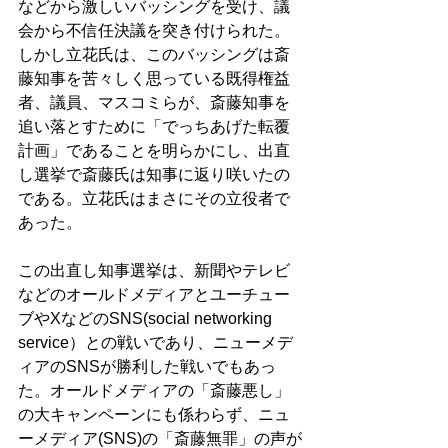
などから激しいバッシングを受け、議
会から不信任決議を突き付けられた。
しかし立花氏は、このバッシングは斎
藤知事を苦々しく思っている既得権益
者、議員、マスコミらが、斎藤知事を
追い落とすために「でっちあげた転覆
計画」であることを明らかにし、出直
し選挙で斎藤氏は知事に返り咲いたの
である。立花氏はまさにその立役者で
あった。 
この出直し知事選挙は、新聞やテレビ
などのオールドメディアとユーチュー
ブやXなどのSNS(social networking 
service）との戦いであり、ニューメデ
ィアのSNSが勝利した戦いでもあっ
た。オールドメディアの「斎藤悪し」
の大キャンペーンにも係わらず、ニュ
ーメディア(SNS)の「斎藤無罪」の声が