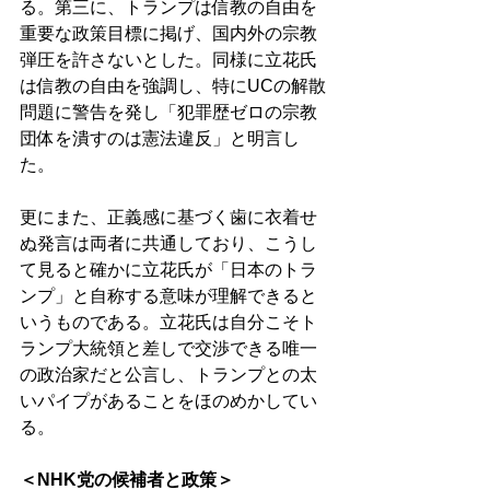
る。第三に、トランプは信教の自由を
重要な政策目標に掲げ、国内外の宗教
弾圧を許さないとした。同様に立花氏
は信教の自由を強調し、特にUCの解散
問題に警告を発し「犯罪歴ゼロの宗教
団体を潰すのは憲法違反」と明言し
た。 
更にまた、正義感に基づく歯に衣着せ
ぬ発言は両者に共通しており、こうし
て見ると確かに立花氏が「日本のトラ
ンプ」と自称する意味が理解できると
いうものである。立花氏は自分こそト
ランプ大統領と差しで交渉できる唯一
の政治家だと公言し、トランプとの太
いパイプがあることをほのめかしてい
る。 
＜NHK党の候補者と政策＞ 