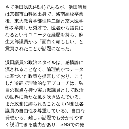
さて浜田聡氏(48才)であるが、浜田議員
は京都市山科区出身で、洛南高校卒業
後、東大教育学部理科二類と京大医学
部を卒業した秀才で、医者から議員に
なるというユニークな経歴を持ち、麻
生太郎議員から「面白く頼もしい」と
賞賛されたことが話題になった。 
浜田議員の政治スタイルは、感情論に
流されることなく、論理的かつデータ
に基づいた政策を提言しており、こう
した冷静で理論的なアプローチは、独
自の視点を持つ実力派議員として政治
の世界に新たな風を吹き込んでいる。
また政党に縛られることなく(N党は各
議員の自由性を尊重している)、自由な
発想から、難しい話題でも分かりやす
く説明できる能力があり、SNSでの発