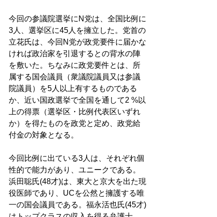
今回の参議院選挙にN党は、全国比例に
3人、選挙区に45人を擁立した。党首の
立花氏は、今回N党が政党要件に届かな
ければ政治家を引退するとの背水の陣
を敷いた。ちなみに政党要件とは、所
属する国会議員（衆議院議員又は参議
院議員）を5人以上有するものである
か、近い国政選挙で全国を通して2 %以
上の得票（選挙区・比例代表区いずれ
か）を得たものを政党と定め、政党給
付金の対象となる。 
今回比例に出ている3人は、それぞれ個
性的で能力があり、ユニークである。
浜田聡氏(48才)は、東大と京大を出た現
役医師であり、UCを公然と擁護する唯
一の国会議員である。福永活也氏(45才)
はトップクラスの収入を得る弁護士