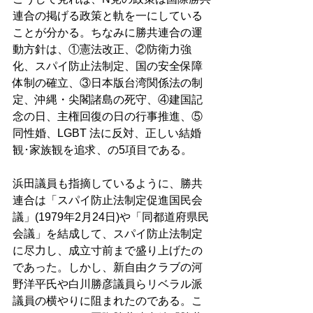
連合の掲げる政策と軌を一にしている
ことが分かる。ちなみに勝共連合の運
動方針は、①憲法改正、②防衛力強
化、スパイ防止法制定、国の安全保障
体制の確立、③日本版台湾関係法の制
定、沖縄・尖閣諸島の死守、④建国記
念の日、主権回復の日の行事推進、⑤
同性婚、LGBT 法に反対、正しい結婚
観･家族観を追求、の5項目である。 
浜田議員も指摘しているように、勝共
連合は「スパイ防止法制定促進国民会
議」(1979年2月24日)や「同都道府県民
会議」を結成して、スパイ防止法制定
に尽力し、成立寸前まで盛り上げたの
であった。しかし、新自由クラブの河
野洋平氏や白川勝彦議員らリベラル派
議員の横やりに阻まれたのである。こ