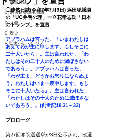
トランプ」を宣言
B. 徒然日誌
◯徒然日誌(令和7年7月9日) 浜田聡議員
C. 解散命令請求問題
の「UC弁明の理」ー立花孝志氏「日本
D. 人物
のトランプ」を宣言 
E. 歴史
アブラハムは言った、「いまわたしは
F. 聖書小話・レジメ
あえてわが主に申します。もしそこに
二十人いたら」。主は言われた、「わ
たしはその二十人のために滅ぼさない
であろう」。アブラハムは言った、
「わが主よ、どうかお怒りにならぬよ
う。わたしはいま一度申します、もし
そこに十人いたら」。主は言われた、
「わたしはその十人のために滅ぼさな
いであろう」。(創世記18.31～32)
プロローグ 
第27回参院選選挙が3日公示され、改選