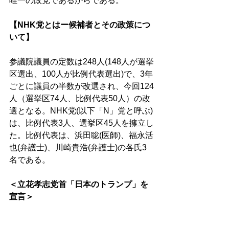
唯一の政党であるからである。 
【NHK党とはー候補者とその政策につ
いて】 
参議院議員の定数は248人(148人が選挙
区選出、100人が比例代表選出)で、3年
ごとに議員の半数が改選され、今回124
人（選挙区74人、比例代表50人）の改
選となる。NHK党(以下「N」党と呼ぶ)
は、比例代表3人、選挙区45人を擁立し
た。比例代表は、浜田聡(医師)、福永活
也(弁護士)、川崎貴浩(弁護士)の各氏3
名である。 
＜立花孝志党首「日本のトランプ」を
宣言＞ 