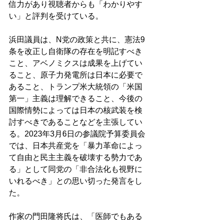
信力があり視聴者からも「わかりやす
い」と評判を受けている。 
浜田議員は、N党の政策と共に、憲法9
条を改正し自衛隊の存在を明記すべき
こと、アベノミクスは成果を上げてい
ること、原子力発電所は日本に必要で
あること、トランプ米大統領の「米国
第一」主義は理解できること、今後の
国際情勢によっては日本の核武装を検
討すべきであることなどを主張してい
る。2023年3月6日の参議院予算委員会
では、日本共産党を「暴力革命によっ
て自由と民主主義を破壊する勢力であ
る」として同党の「非合法化も視野に
いれるべき」との思い切った発言をし
た。 
作家の門田隆将氏は、「医師でもある