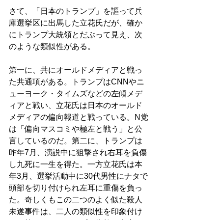
さて、「日本のトランプ」を謳って兵
庫選挙区に出馬した立花氏だが、確か
にトランプ大統領とだぶって見え、次
のような類似性がある。 
第一に、共にオールドメディアと戦っ
た共通項がある。トランプはCNNやニ
ューヨーク・タイムズなどの左傾メデ
ィアと戦い、立花氏は日本のオールド
メディアの偏向報道と戦っている。N党
は「偏向マスコミや極左と戦う」と公
言しているのだ。第二に、トランプは
昨年7月、演説中に狙撃され右耳を負傷
し九死に一生を得た。一方立花氏は本
年3月、選挙活動中に30代男性にナタで
頭部を切り付けられ左耳に重傷を負っ
た。奇しくもこの二つのよく似た殺人
未遂事件は、二人の類似性を印象付け