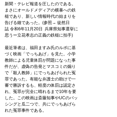
新聞・テレビ報道を圧したのである。
まさにオールドメディアの横暴への鉄
槌であり、新しい情報時代の始まりを
告げる鐘であった。(参照→ 徒然日
誌 令和6年11月20日  兵庫県知事選挙に
思うー立花孝志の正義の鉄槌に拍手) 
最近筆者は、福田ますみ氏のルポに基
づく映画「でっちあげ」を見た。小学
教師による児童体罰が問題になった事
件だが、虚偽の告発とマスコミの煽り
で「殺人教師」にでっちあげられた冤
罪であった。有能な弁護士の助けで一
審で勝訴するも、軽度の体罰は認定さ
れ、冤罪が完全に晴れるまで10年を要
した。この映画は斎藤知事やUCのバッ
シングと瓜二つで、共にでっちあげら
れた冤罪事件である。 