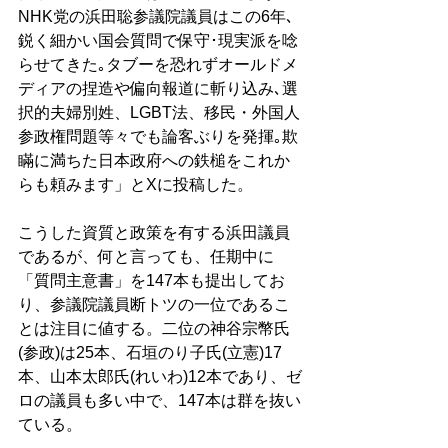
NHK党の浜田聡参議院議員はこの6年､
鋭く細かい国会質問で保守･現実派を唸
らせてきた｡タブーを恐れずオールドメ
ディアの捏造や偏向報道に斬り込み､選
択的夫婦別姓、LGBT法、移民・外国人
参政権問題等々でも論客ぶりを発揮｡欺
瞞に満ちた日本政府への鉄槌をこれか
らも頼みます」とXに投稿した。 
こうした資質と政策を有する浜田議員
であるが、何と言っても、任期中に
「質問主意書」を147本も提出してお
り、参議院議員断トツの一位であるこ
とは注目に値する。二位の神谷宗幣氏
(参政)は25本、石垣のり子氏(立憲)17
本、山本太郎氏(れいわ)12本であり、ゼ
ロの議員も多い中で、147本は群を抜い
ている。 