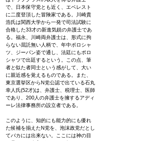
で、日本保守党とも近く、エベレスト
に二度登頂した冒険家である。川崎貴
浩氏は関西大学から一発で司法試験に
合格した33才の新進気鋭の弁護士であ
る。福永、川崎両弁護士は、形式に拘
らない屈託無い人柄で、年中ポロシャ
ツ、ジーパン姿で通し、法廷にもポロ
シャツで出廷するという。この点、筆
者と似た者同士という感がして、大い
に親近感を覚えるものである。また、
東京選挙区からN党公認で出ている石丸
幸人氏(52才)は、弁護士、税理士、医師
であり、200人の弁護士を擁するアディ
ーレ法律事務所の設立者である。 
このように、知的にも能力的にも優れ
た候補を揃えたN党を、泡沫政党だとし
てバカには出来ない。ここには神の目