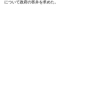
について政府の答弁を求めた。 
また浜田議員は、2024年5月17日、
「家庭連合への解散命令請求手続きに
関して数多くの有識者が問題視してい
ることに関する質問主意書」を提出し
た。この質問主意書では、若狭勝、郷
原信郎、高井康行、塚田成四郎、中山
達樹ら各弁護士の見解を提示してい
る。 
即ち、若狭勝弁護士は、「解散命令申
し立てに至るまでの手続が適正である
とは言えない」と述べ、検察官を除外
して申し立てた点に「非常に疑問があ
る」と指摘した。またUCに反対してき
た弁護士として知られる郷原信郎弁護
士は、岸田首相が解散命令請求を出す
ことを検討していた時、宗教法人法８