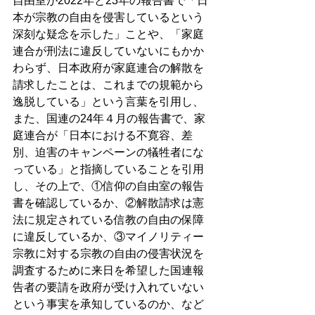
自由室が2022年と23年の報告書で「日
本が宗教の自由を侵害しているという
深刻な疑念を示した」ことや、「家庭
連合が刑法に違反していないにもかか
わらず、日本政府が家庭連合の解散を
請求したことは、これまでの規範から
逸脱している」という言葉を引用し、
また、国連の24年４月の報告書で、家
庭連合が「日本における不寛容、差
別、迫害のキャンペーンの犠牲者にな
っている」と指摘していることを引用
し、その上で、①信仰の自由室の報告
書を確認しているか、②解散請求は憲
法に規定されている信教の自由の保障
に違反しているか、③マイノリティー
宗教に対する宗教の自由の侵害状況を
調査するために来日を希望した国連報
告者の要請を政府が受け入れていない
という事実を承知しているのか、など