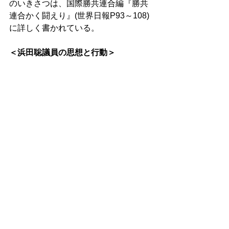
のいきさつは、国際勝共連合編『勝共
連合かく闘えり』(世界日報P93～108)
に詳しく書かれている。 
＜浜田聡議員の思想と行動＞