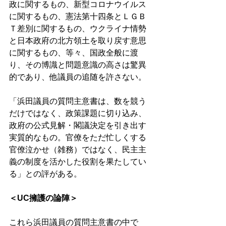
政に関するもの、新型コロナウイルス
に関するもの、憲法第十四条とＬＧＢ
Ｔ差別に関するもの、ウクライナ情勢
と日本政府の北方領土を取り戻す意思
に関するもの、等々、国政全般に渡
り、その博識と問題意識の高さは驚異
的であり、他議員の追随を許さない。 
「浜田議員の質問主意書は、数を競う
だけではなく、政策課題に切り込み、
政府の公式見解・閣議決定を引き出す
実質的なもの。官僚をただ忙しくする
官僚泣かせ（雑務）ではなく、民主主
義の制度を活かした役割を果たしてい
る」との評がある。 
＜UC擁護の論陣＞ 
これら浜田議員の質問主意書の中で