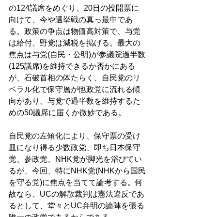
の124議席をめぐり、20日の投開票に
向けて、今や選挙戦の真っ最中であ
る。政策の争点は物価高対策で、与党
は給付、野党は減税を掲げる。最大の
焦点は与党(自民・公明)が参議院過半数
(125議席)を維持できるか否かにある
が、石破首相の体たらく、自民党のリ
ベラル化で保守層が他政党に流れる傾
向があり、与党で過半数を維持するた
めの50議席に届くか微妙である。 
自民党の左傾化により、保守票の受け
皿になり得る少数政党、即ち日本保守
党、参政党、NHK党が脚光を浴びてい
るが、今回、特にNHK党(NHKから国民
を守る党)に焦点を当てて論考する。何
故なら、UCの解散裁判は憲法違反であ
るとして、堂々とUC弁明の論陣を張る