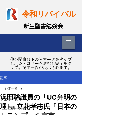
令和リバイバル
​新生聖書勉強会
​他の記事は下のＶマークをタップ
し、カテゴリーを選択し完了をタ
ップ。記事一覧が表示されます。
記事
全体一覧
浜田聡議員の「UC弁明の
全体一覧
理｣、立花孝志氏「日本の
A. 聖書の知識