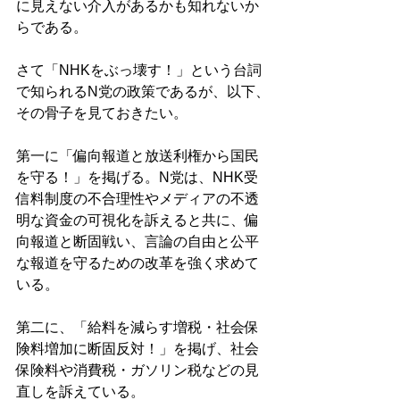
に見えない介入があるかも知れないか
らである。 
さて「NHKをぶっ壊す！」という台詞
で知られるN党の政策であるが、以下、
その骨子を見ておきたい。 
第一に「偏向報道と放送利権から国民
を守る！」を掲げる。N党は、NHK受
信料制度の不合理性やメディアの不透
明な資金の可視化を訴えると共に、偏
向報道と断固戦い、言論の自由と公平
な報道を守るための改革を強く求めて
いる。 
第二に、「給料を減らす増税・社会保
険料増加に断固反対！」を掲げ、社会
保険料や消費税・ガソリン税などの見
直しを訴えている。