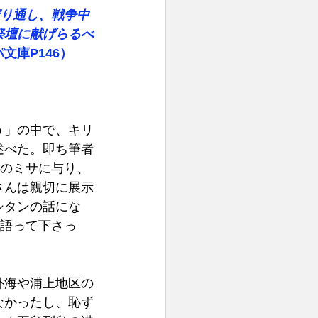
守り通し、戦争中
祭壇に献げらるべ
文庫P146）
思う」の中で、キリ
述べた。即ち筆者
」のミサに与り、
さんは親切に展示
シタンの話にな
に語って下さっ
外海や浦上地区の
なかったし、恥ず