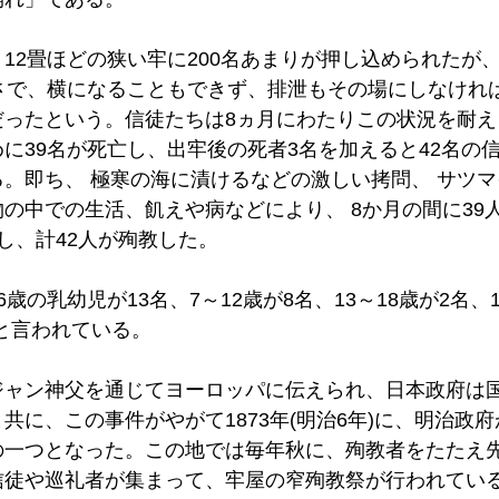
12畳ほどの狭い牢に200名あまりが押し込められたが
狭さで、横になることもできず、排泄もその場にしなけれ
だったという。信徒たちは8ヵ月にわたりこの状況を耐え
に39名が死亡し、出牢後の死者3名を加えると42名の
。即ち、 極寒の海に漬けるなどの激しい拷問、 サツ
の中での生活、飢えや病などにより、 8か月の間に39
し、計42人が殉教した。 
歳の乳幼児が13名、7～12歳が8名、13～18歳が2名、1
だと言われている。 
ジャン神父を通じてヨーロッパに伝えられ、日本政府は
共に、この事件がやがて1873年(明治6年)に、明治政
の一つとなった。この地では毎年秋に、殉教者をたたえ
信徒や巡礼者が集まって、牢屋の窄殉教祭が行われている