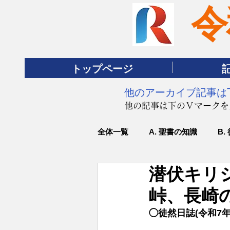
令
トップページ
​他のアーカイブ記事
​他の記事は下のＶマーク
全体一覧
A. 聖書の知識
B.
潜伏キリシ
峠、長崎
◯徒然日誌(令和7年