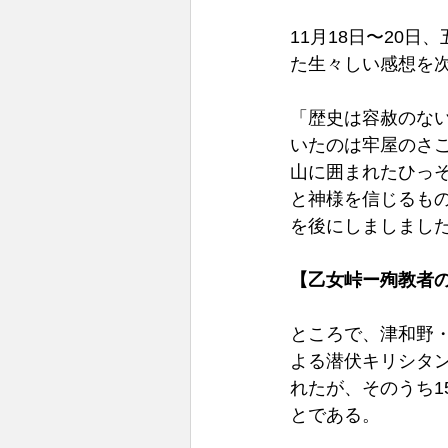
11月18日〜20
た生々しい感想を次
「歴史は容赦のな
いたのは牢屋のさ
山に囲まれたひっ
と神様を信じるも
を後にしましました
【乙女峠ー殉教者の
ところで、津和野・乙
よる潜伏キリシタ
れたが、そのうち1
とである。 