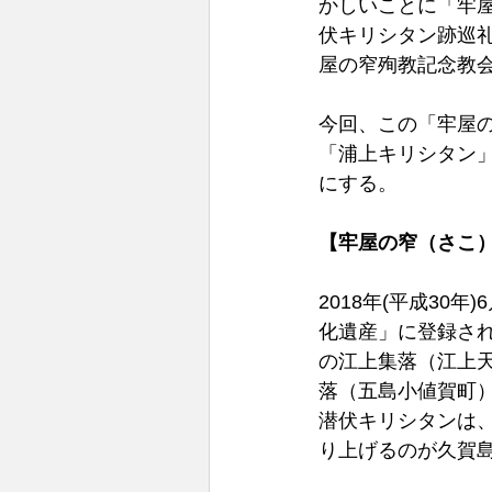
かしいことに「牢
伏キリシタン跡巡
屋の窄殉教記念教
今回、この「牢屋
「浦上キリシタン
にする。 
【牢屋の窄（さこ）
2018年(平成3
化遺産」に登録さ
の江上集落（江上
落（五島小値賀町
潜伏キリシタンは
り上げるのが久賀島