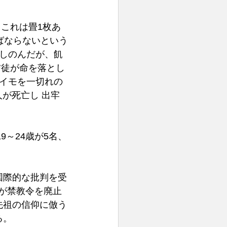
、これは畳1枚あ
ばならないという
しのんだが、飢
信徒が命を落とし
マイモを一切れの
人が死亡し 出牢
9～24歳が5名、
国際的な批判を受
府が禁教令を廃止
先祖の信仰に倣う
。 