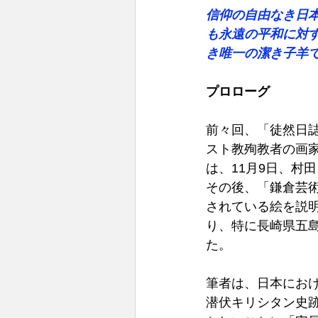
信仰の自由なき日本
も永遠の平和に対
き唯一の潔き子羊
プロローグ 
前々回、「徒然日誌
スト教殉教者の画
は、11月9日、村
その後、「鎌倉芸
されている絵を説
り、特に長崎県五島
た。 
筆者は、日本にお
潜伏キリシタン史