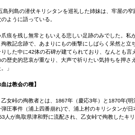
日、五島列島の潜伏キリシタンを巡礼した姉妹は、牢屋の
のように語っている。 
い爪痕を残し無常ともいえる悲しい足跡のみでした。私
こ殉教記念跡で、あまりにもの衝撃にしばらく呆然と立
そりした中に42体の石碑が建てられており、なんとも言
のの歴史的悲哀が重なり、大声で祈りたい気持ちを押さ
。」 
血は教会の種】 
女峠の殉教者とは、1867年（慶応3年）と1870年(明
ン弾圧事件（浦上四番崩れ)で、浦上村のキリシタンが日
53人が鳥取県津和野に流配され、乙女峠で殉教したキリ