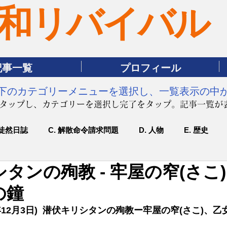
和リバイバル
記事一覧
プロフィール
は下のカテゴリーメニューを選択し、一覧表示の中
をタップし、カテゴリーを選択し完了をタップ。記事一覧が
 徒然日誌
C. 解散命令請求問題
D. 人物
E. 歴史
タンの殉教 - 牢屋の窄(さこ
の鐘
12月3日)  潜伏キリシタンの殉教ー牢屋の窄(さこ)、乙