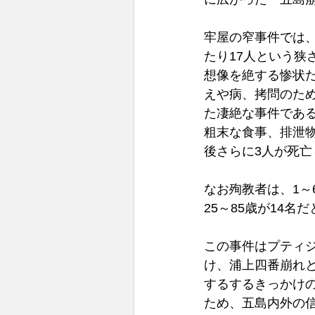
牢屋の窄事件では、
たり17人という
想像を絶する惨状
えや病、拷問のため
た凄絶な事件である
粗末な食事、排泄物
後さらに3人が死亡
なお殉教者は、1～6
25～85歳が14名
この事件はプティ
け、浦上四番崩れと
するするきっかけ
ため、五島内外の