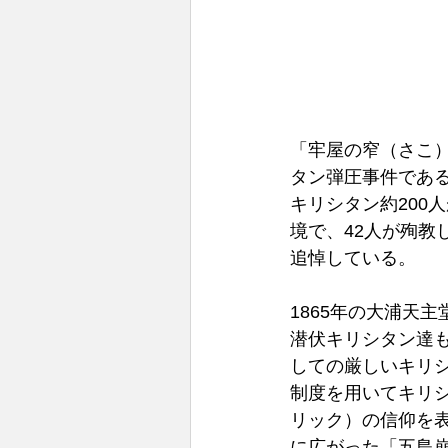
「牢屋の窄（さこ）
タン弾圧事件であ
キリシタン約200
境で、42人が殉
追悼している。 
1865年の大浦天
潜伏キリシタン達
しての厳しいキリ
制度を用いてキリ
リック）の信仰を
に広がった「五島崩