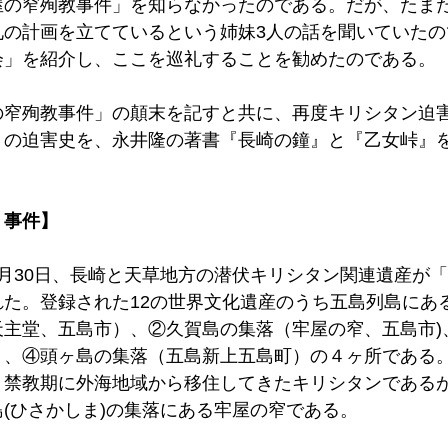
屋の窄殉教事件」を知らなかったのである。だが、たま
礼の計画を立てているという姉妹3人の話を聞いていたの
会」を紹介し、ここを巡礼することを勧めたのである。 
の窄殉教事件」の顛末を記すと共に、再度キリシタン迫
」の迫害史を、永井隆の著書『長崎の鐘』と『乙女峠』
事件】 
0年)6月30日、長崎と天草地方の潜伏キリシタン関連遺産が
れた。登録された12の世界文化遺産のうち五島列島にあ
天主堂、五島市）、②久賀島の集落（牢屋の窄、五島市)
）、④頭ヶ島の集落（五島新上五島町）の４ヶ所である
、禁教期に外海地域から移住してきたキリシタンである
(ひさかしま)の集落にある牢屋の窄である。 