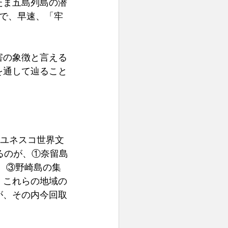
たま五島列島の潜
で、早速、「牢
害の象徴と言える
を通して辿ること
「ユネスコ世界文
るのが、①奈留島
、③野崎島の集
。これらの地域の
が、その内今回取