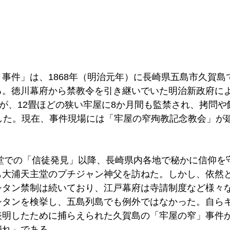
事件」は、1868年（明治元年）に長崎県五島市久賀島
る。徳川幕府から禁教令を引き継いでいた明治新政府に
人が、12畳ほどの狭い牢屋に8か月間も監禁され、拷問
教した。現在、事件現場には「牢屋の窄殉教記念教会」が
主堂での「信徒発見」以降、長崎県内各地で秘かに信仰を
も大浦天主堂のプチジャン神父を訪ねた。しかし、依然
シタン禁制は続いており、江戸幕府は寺請制度など様々
シタンを検挙し、五島列島でも例外ではなかった。自ら
表明したために捕らえられた久賀島の「牢屋の窄」事件
れ」である。 