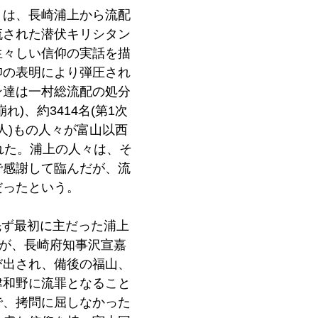
』は、長崎浦上から流配
流された潜伏キリシタン
生々しい信仰の実話を描
仰の表明により弾圧され
ン達は一村総流配の処分
れ)、約3414名(第1次
00人)もの人々が富山以西
れた。浦上の人々は、そ
で感謝して臨んだが、流
ったという。 
、先ず最初に主だった浦上
人が、長崎府知事沢宣嘉
び出され、備後の福山、
津和野に流罪となること
で、拷問に屈しなかった