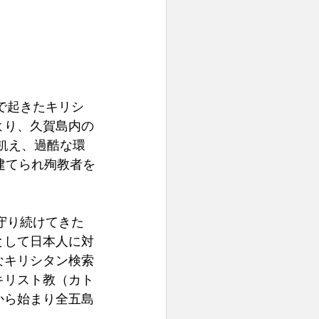
で起きたキリシ
より、久賀島内の
や飢え、過酷な環
建てられ殉教者を
守り続けてきた
として日本人に対
なキリシタン検索
キリスト教（カト
から始まり全五島