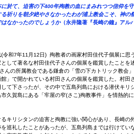
に於て、迫害の下400年殉教の血にまみれつつ信仰を
する祈りを朝夕絶やさなかったわが浦上教会こそ、神の
ではなかったのでしょうか
（永井隆著『長崎の鐘』アルパ
(令和7年11月12日)  殉教者の画家村田佳代子個展に
家として著名な村田佳代子さんの個展を鑑賞したことを
田さんの所属教会である鎌倉の「雪の下カトリック教会
術館」で開かれている村田さんの個展を鑑賞した。村田
明して下さったが、その中で五島列島における潜伏キリ
市久賀島にある「牢屋の窄(さこ)殉教事件」を情熱的
けるキリシタンの迫害と殉教に強い関心があり、長崎の
跡を巡礼したことがあったが、五島列島までは行けてい