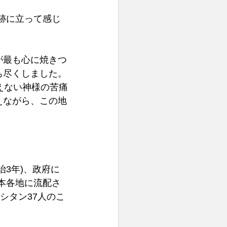
窄跡に立って感じ
が最も心に焼きつ
ち尽くしました。
えない神様の苦痛
えながら、この地
治3年)、政府に
本各地に流配さ
シタン37人のこ