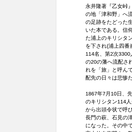
永井隆著『乙女峠
の地「津和野」へ
の足跡をたどった
いた本である。信
た浦上のキリシタ
を下され(浦上四番崩
114名、第2次33
の20の藩へ流配さ
れを「旅」と呼ん
配先の日々は悲惨だ
1867年7月10日
のキリシタン114
から出頭令状で呼
長門の萩、石見の
になった。その中