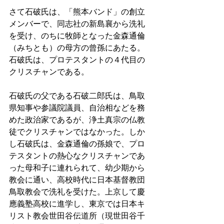
さて石破氏は、「熊本バンド」の創立
メンバーで、同志社の新島襄から洗礼
を受け、のちに牧師となった金森通倫
（みちとも）の母方の曾孫にあたる。
石破氏は、プロテスタントの４代目の
クリスチャンである。
石破氏の父である石破二郎氏は、鳥取
県知事や参議院議員、自治相などを務
めた政治家であるが、浄土真宗の仏教
徒でクリスチャンではなかった。しか
し石破氏は、金森通倫の孫娘で、プロ
テスタントの熱心なクリスチャンであ
った母和子に連れられて、幼少期から
教会に通い、高校時代に日本基督教団
鳥取教会で洗礼を受けた。上京して慶
應義塾高校に進学し、東京では日本キ
リスト教会世田谷伝道所（現世田谷千