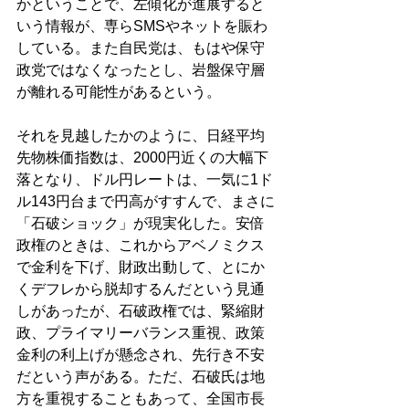
かということで、左傾化が進展すると
いう情報が、専らSMSやネットを賑わ
している。また自民党は、もはや保守
政党ではなくなったとし、岩盤保守層
が離れる可能性があるという。 
それを見越したかのように、日経平均
先物株価指数は、2000円近くの大幅下
落となり、ドル円レートは、一気に1ド
ル143円台まで円高がすすんで、まさに
「石破ショック」が現実化した。安倍
政権のときは、これからアベノミクス
で金利を下げ、財政出動して、とにか
くデフレから脱却するんだという見通
しがあったが、石破政権では、緊縮財
政、プライマリーバランス重視、政策
金利の利上げが懸念され、先行き不安
だという声がある。ただ、石破氏は地
方を重視することもあって、全国市長