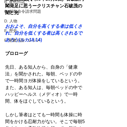
B. 徒然日誌
閣発足に思うークリスチャン石破茂の
C. 解散命令請求問題
闇と光 
D. 人物
おおよそ、自分を高くする者は低くさ
E. 歴史
れ、自分を低くする者は高くされるで
あろ
う(ルカ18.14)
F. 聖書小話・レジメ
プロローグ 
先日、ある知人から、自身の「健康
法」を聞かされた。毎朝、ベッドの中
で一時間ヨガ体操をしているという。
また、ある知人は、毎朝ベッドの中で
ハッピーヘルス（メディオ）で一時
間、体をほぐしているという。 
しかし筆者はとても一時間も体操に時
間をかける忍耐力がない。そこで毎朝5