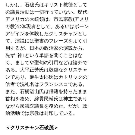
しかし、石破氏はキリスト教徒として
の議員活動は一切行っていない。歴代
アメリカの大統領は、市民宗教(アメリ
カ教)の体現者として、あるいはボーン
アゲインを体験したクリスチャンとし
て、演説には聖書のフレーズをよく引
用するが、日本の政治家の演説から、
先ず｢神｣という単語を聞くことはな
く、ましてや聖句の引用などは論外で
ある。大平正芳氏は敬虔なクリスチャ
ンであり、麻生太郎氏はカトリックの
信者で洗礼名はフランシスコである。
また、石橋湛山氏は僧籍を持ったまま
首相を務め、綿貫民輔氏は神主であり
ながら衆議院議長を務めた。だが、政
治活動では宗教は封印している。 
＜クリスチャン石破茂＞