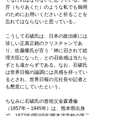
芥（ちりあくた）のような私でも御用
のためにお用いくださいと祈ることを
忘れてはならないと思っている」 
こうして石破氏は、日本の政治家には
珍しい正真正銘のクリスチャンであ
り、佐藤優氏が言う「神に召されて総
理大臣になった」との召命感は当たら
ずとも遠からずである。なお、石破氏
は世界日報の論調には共感を持ってい
るとされ、世界日報の元社長や記者と
も懇意にしていたという。 
ちなみに石破氏の曾祖父金森通倫
（1857年～1945年）は、熊本県出身
で、1872年(明治5年)熊本洋学校の第二
期生として入学し、L.Lジェーンズの影
響を受けクリスチャンになった。1876