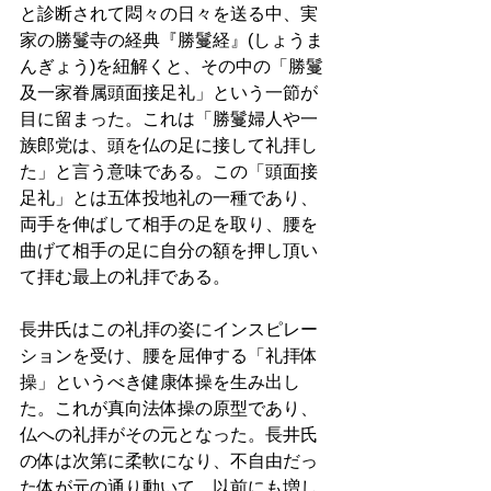
と診断されて悶々の日々を送る中、実
家の勝鬘寺の経典『勝鬘経』(しょうま
んぎょう)を紐解くと、その中の「勝鬘
及一家眷属頭面接足礼」という一節が
目に留まった。これは「勝鬘婦人や一
族郎党は、頭を仏の足に接して礼拝し
た」と言う意味である。この「頭面接
足礼」とは五体投地礼の一種であり、
両手を伸ばして相手の足を取り、腰を
曲げて相手の足に自分の額を押し頂い
て拝む最上の礼拝である。 
長井氏はこの礼拝の姿にインスピレー
ションを受け、腰を屈伸する「礼拝体
操」というべき健康体操を生み出し
た。これが真向法体操の原型であり、
仏への礼拝がその元となった。長井氏
の体は次第に柔軟になり、不自由だっ
た体が元の通り動いて、以前にも増し