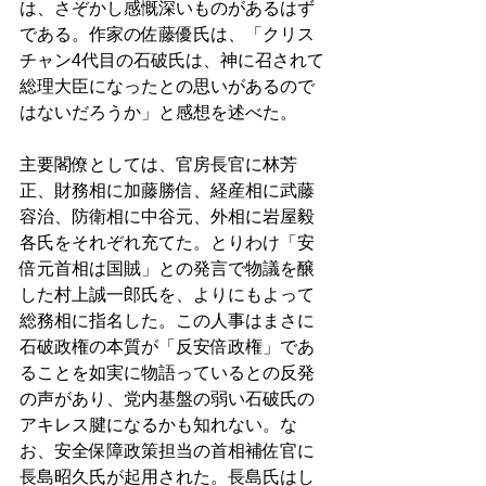
は、さぞかし感慨深いものがあるはず
である。作家の佐藤優氏は、「クリス
チャン4代目の石破氏は、神に召されて
総理大臣になったとの思いがあるので
はないだろうか」と感想を述べた。 
主要閣僚としては、官房長官に林芳
正、財務相に加藤勝信、経産相に武藤
容治、防衛相に中谷元、外相に岩屋毅
各氏をそれぞれ充てた。とりわけ「安
倍元首相は国賊」との発言で物議を醸
した村上誠一郎氏を、よりにもよって
総務相に指名した。この人事はまさに
石破政権の本質が「反安倍政権」であ
ることを如実に物語っているとの反発
の声があり、党内基盤の弱い石破氏の
アキレス腱になるかも知れない。な
お、安全保障政策担当の首相補佐官に
長島昭久氏が起用された。長島氏はし