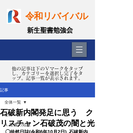
令和リバイバル
​新生聖書勉強会
​他の記事は下のＶマークをタップ
し、カテゴリーを選択し完了をタ
ップ。記事一覧が表示されます。
記事
全体一覧
石破新内閣発足に思う ク
全体一覧
リスチャン石破茂の闇と光
A. 聖書の知識
◯徒然日誌(令和6年10月2日)  石破新内