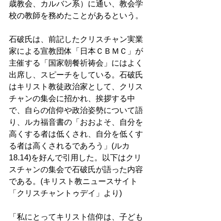
歳教会、カルバン系）に通い、教会学
校の教師を務めたことがあるという。 
石破氏は、前記したクリスチャン実業
家による宣教団体「日本ＣＢＭＣ」が
主催する「国家朝餐祈祷会」にはよく
出席し、スピーチをしている。石破氏
はキリスト教徒政治家として、クリス
チャンの集会に招かれ、挨拶する中
で、自らの信仰や政治姿勢について語
り、ルカ福音書の「おおよそ、自分を
高くする者は低くされ、自分を低くす
る者は高くされるであろう」(ルカ
18.14)を好んで引用した。以下はクリ
スチャンの集会で石破氏が語った内容
である。(キリスト教ニュースサイト
「クリスチャントゥデイ」より)
「私にとってキリスト信仰は、子ども