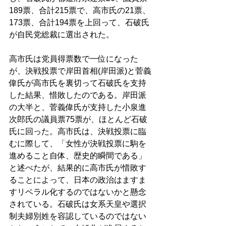
189票、合計215票で、高市氏の21票、
173票、合計194票を上回って、石破氏
が自民党総裁に選出された。 
高市氏は党員得票数で一位になった
が、決戦投票で岸田首相(岸田派)と菅義
偉氏が高市氏を裏切って石破氏を支持
した結果、惜敗したのである。岸田派
の大半と、菅義偉氏が支持した小泉進
次郎氏の議員票75票が、ほとんど石破
氏に回った。高市氏は、決戦投票に臨
むに際して、「女性が決戦投票に駒を
進めること自体、歴史的瞬間である」
と述べたが、結果的に高市氏が惜敗す
ることによって、日本の政治はますま
すリベラル化するのではないかと懸念
されている。石破氏は女系天皇や選択
制夫婦別姓を容認しているのではない