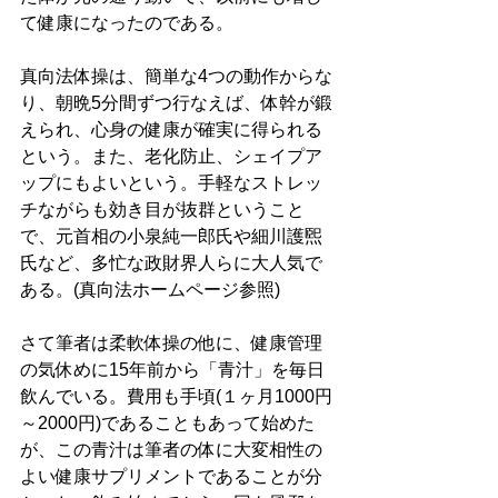
て健康になったのである。 
真向法体操は、簡単な4つの動作からな
り、朝晩5分間ずつ行なえば、体幹が鍛
えられ、心身の健康が確実に得られる
という。また、老化防止、シェイプア
ップにもよいという。手軽なストレッ
チながらも効き目が抜群ということ
で、元首相の小泉純一郎氏や細川護煕
氏など、多忙な政財界人らに大人気で
ある。(真向法ホームページ参照)
さて筆者は柔軟体操の他に、健康管理
の気休めに15年前から「青汁」を毎日
飲んでいる。費用も手頃(１ヶ月1000円
～2000円)であることもあって始めた
が、この青汁は筆者の体に大変相性の
よい健康サプリメントであることが分