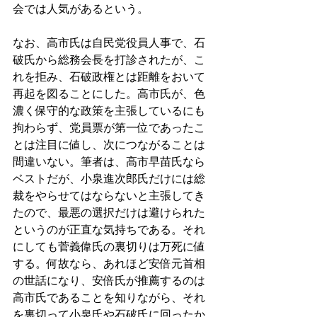
会では人気があるという。 
なお、高市氏は自民党役員人事で、石
破氏から総務会長を打診されたが、こ
れを拒み、石破政権とは距離をおいて
再起を図ることにした。高市氏が、色
濃く保守的な政策を主張しているにも
拘わらず、党員票が第一位であったこ
とは注目に値し、次につながることは
間違いない。筆者は、高市早苗氏なら
ベストだが、小泉進次郎氏だけには総
裁をやらせてはならないと主張してき
たので、最悪の選択だけは避けられた
というのが正直な気持ちである。それ
にしても菅義偉氏の裏切りは万死に値
する。何故なら、あれほど安倍元首相
の世話になり、安倍氏が推薦するのは
高市氏であることを知りながら、それ
を裏切って小泉氏や石破氏に回ったか