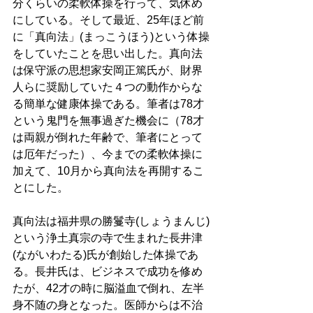
分くらいの柔軟体操を行って、気休め
にしている。そして最近、25年ほど前
に「真向法」(まっこうほう)という体操
をしていたことを思い出した。真向法
は保守派の思想家安岡正篤氏が、財界
人らに奨励していた４つの動作からな
る簡単な健康体操である。筆者は78才
という鬼門を無事過ぎた機会に（78才
は両親が倒れた年齢で、筆者にとって
は厄年だった）、今までの柔軟体操に
加えて、10月から真向法を再開するこ
とにした。 
真向法は福井県の勝鬘寺(しょうまんじ)
という浄土真宗の寺で生まれた長井津
(ながいわたる)氏が創始した体操であ
る。長井氏は、ビジネスで成功を修め
たが、42才の時に脳溢血で倒れ、左半
身不随の身となった。医師からは不治