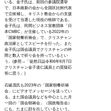
いる。金子氏は、前回の参議院選挙
で、日本維新の会から全国区比例代表
で立候補し、キリスト教会からの支援
を受けて当選した現役の牧師である。
金子氏は、民間ビジネス宣教団体「日
本CMBC」が主催している2022年の
「国家朝餐祈祷会」で、クリスチャン
政治家としてスピーチを行った。また
金子氏は国会議員でクリスチャンの仲
間と数人で祈り会を持っているとい
う。(参照→「徒然日誌令和6年8月7日  
クリスチャン金子道仁議員との質疑応
答に思う」) 
石破茂氏も2023年の「国家朝餐祈祷
会」にビデオでメッセージを送ってい
る。また国会議員などを中心とした月
一回の「国会朝祷会」（国政報告会）
にも、たまに顔を出しているという。