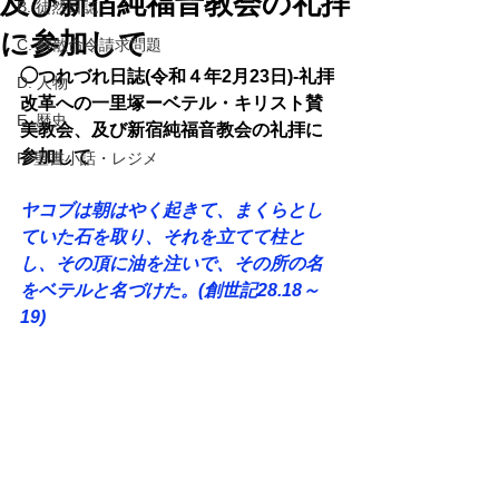
及び新宿純福音教会の礼拝
B. 徒然日誌
に参加して
C. 解散命令請求問題
◯つれづれ日誌(令和４年2月23日)-礼拝
D. 人物
改革への一里塚ーベテル・キリスト賛
E. 歴史
美教会、及び新宿純福音教会の礼拝に
参加して 
F. 聖書小話・レジメ
ヤコブは朝はやく起きて、まくらとし
ていた石を取り、それを立てて柱と
し、その頂に油を注いで、その所の名
をベテルと名づけた。(創世記28.18～
19) 