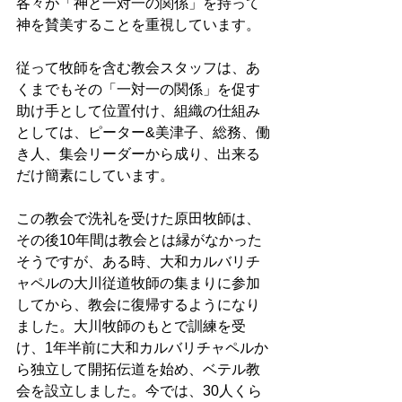
各々が「神と一対一の関係」を持って
神を賛美することを重視しています。 
従って牧師を含む教会スタッフは、あ
くまでもその「一対一の関係」を促す
助け手として位置付け、組織の仕組み
としては、ピーター&美津子、総務、働
き人、集会リーダーから成り、出来る
だけ簡素にしています。 
この教会で洗礼を受けた原田牧師は、
その後10年間は教会とは縁がなかった
そうですが、ある時、大和カルバリチ
ャペルの大川従道牧師の集まりに参加
してから、教会に復帰するようになり
ました。大川牧師のもとで訓練を受
け、1年半前に大和カルバリチャペルか
ら独立して開拓伝道を始め、ベテル教
会を設立しました。今では、30人くら