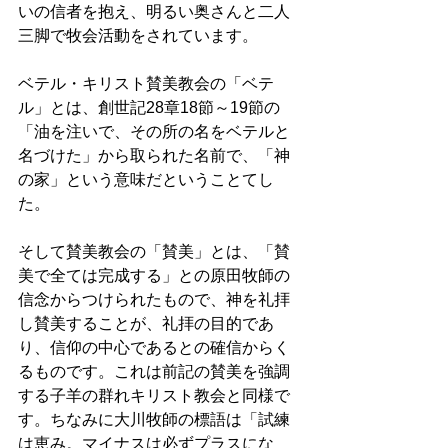
いの信者を抱え、明るい奥さんと二人
三脚で牧会活動をされています。 
ベテル・キリスト賛美教会の「ベテ
ル」とは、創世記28章18節～19節の
「油を注いで、その所の名をベテルと
名づけた」から取られた名前で、「神
の家」という意味だということてし
た。 
そして賛美教会の「賛美」とは、「賛
美で全ては完成する」との原田牧師の
信念からつけられたもので、神を礼拝
し賛美することが、礼拝の目的であ
り、信仰の中心であるとの確信からく
るものです。これは前記の賛美を強調
する子羊の群れキリスト教会と同様で
す。ちなみに大川牧師の標語は「試練
は恵み。マイナスは必ずプラスにな