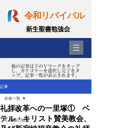
令和リバイバル
​新生聖書勉強会
​他の記事は下のＶマークをタップ
し、カテゴリーを選択し完了をタ
ップ。記事一覧が表示されます。
記事
全体一覧
礼拝改革への一里塚① ベ
全体一覧
テル・キリスト賛美教会、
A. 聖書の知識