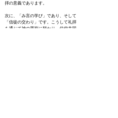
拝の意義であります。 
次に、「み言の学び」であり、そして
「信徒の交わり」です。こうして礼拝
を通じて神の恩寵に預かり、信仰共同
体の絆を形成していくというのです。 
宣教師訓練センター所長の奥山実牧師
は、「人間は神を礼拝し、賛美するた
めに生まれてきた。神礼拝は人生の目
的である」と明言されています。 
＜新しい礼拝＞
前記したベテル教会の礼拝で、筆者が
感じたことは、誰にも開かれた明るい
礼拝、新規の伝道の場という位置付
け、日本の文化伝統にも配慮した礼拝
ということでした。 