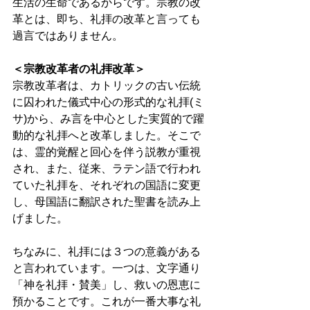
生活の生命であるからです。宗教の改
革とは、即ち、礼拝の改革と言っても
過言ではありません。 
＜宗教改革者の礼拝改革＞
宗教改革者は、カトリックの古い伝統
に囚われた儀式中心の形式的な礼拝(ミ
サ)から、み言を中心とした実質的で躍
動的な礼拝へと改革しました。そこで
は、霊的覚醒と回心を伴う説教が重視
され、また、従来、ラテン語で行われ
ていた礼拝を、それぞれの国語に変更
し、母国語に翻訳された聖書を読み上
げました。 
ちなみに、礼拝には３つの意義がある
と言われています。一つは、文字通り
「神を礼拝・賛美」し、救いの恩恵に
預かることです。これが一番大事な礼