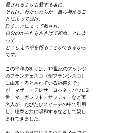
愛されるよりも愛する者に。
それは、わたしたちが、自ら与えるこ
とによって受け、
許すことによって赦され、
自分のからだをささげて死ぬことによ
って
とこしえの命を得ることができるから
です。 
この平和の祈りは、13世紀のアッシジ
のフランチェスコ（聖フランシスコ）
に由来するとされている祈祷文です
が、マザー・テレサ、ヨハネ・パウロ2
世、マーガレット・サッチャーなど著
名人が、たびたびスピーチの中で引用
し、聴衆と共に唱和するなどして親し
まれてきました。 
今、争いの只中にあるウクライナです