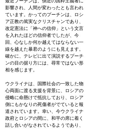
最近プーチンは、側近の国粋主義者に
影響され、人間が変わったとも言われ
ています。かってのプーチンは、ロシ
ア正教の篤実なクリスチャンであり、
改定憲法に「神への信仰」という文言
を入れたほどの信仰者でしたが、今
回、心なしか何か越えてはならない一
線を越えた暴君のようにも見えます。
確かに、テレビに出て演説するプーチ
ンの目の据り方には、尋常ではない形
相を感じます。 
ウクライナは、国際社会の一致した物
心両面に渡る支援を背景に、ロシアの
侵略に命懸けで抵抗しており、ロシア
側にもかなりの死傷者がでていると報
道されています。幸い、今ウクライナ
政府とロシアの間に、和平の席に着く
話し合いがなされているようであり、