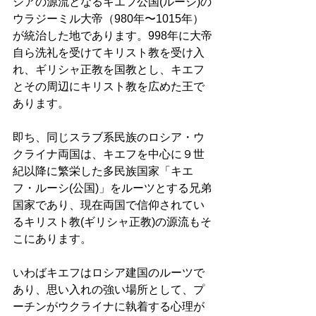
シアの源流となるキエフ公国(ルーシ)の
ウラジーミル大帝（980年〜1015年）
が統治した地であります。998年に大帝
自ら洗礼を受けてキリスト教を受け入
れ、ギリシャ正教を国教とし、キエフ
とその周辺にキリスト教を広めた王で
あります。 
即ち、同じスラブ系民族のロシア・ウ
クライナ両国は、キエフを中心に９世
紀以降に繁栄した多民族国家「キエ
フ・ルーシ(公国)」をルーツとする兄弟
国家であり、現在両国で信仰されてい
るキリスト教(ギリシャ正教)の源流もそ
こにあります。 
いわばキエフはロシア建国のルーツで
あり、思い入れの強い場所として、プ
ーチンがウクライナに執着する心理が