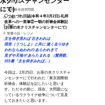
水クリスチャンセンター
B. 徒然日誌
にて)
C. 解散命令請求問題
◯つれづれ日誌(令和４年3月2日)-礼拝
D. 人物
改革への一里塚②ー朝の祈祷会体験記
E. 歴史
(お茶の水クリスチャンセンターにて) 
F. 聖書小話・レジメ
主を仰ぎ見れば 古きわれは
現世（うつしよ）と共に 速く去りゆき
われならぬわれの あらわれきて
見ずや天地ぞ あらたまれる （賛美歌、
355番「主を仰ぎみれば」）
今回は、2月25日、お茶の水クリスチャ
ンセンターにて行われた「東京国際朝
祈祷会」体験記を記したいと思いま
す。ただその前に、現在、大問題にな
っているウクライナ紛争について言及
しておきたいと思います。 