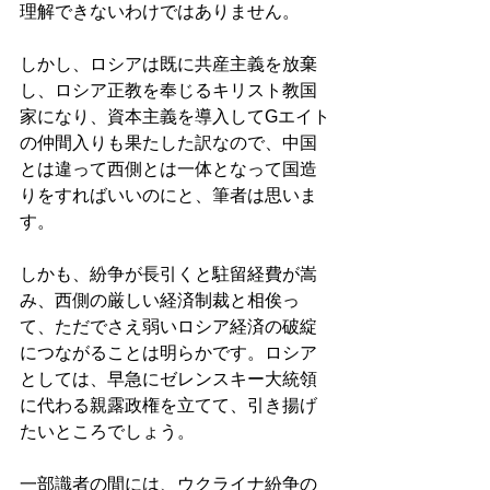
理解できないわけではありません。 
しかし、ロシアは既に共産主義を放棄
し、ロシア正教を奉じるキリスト教国
家になり、資本主義を導入してGエイト
の仲間入りも果たした訳なので、中国
とは違って西側とは一体となって国造
りをすればいいのにと、筆者は思いま
す。 
しかも、紛争が長引くと駐留経費が嵩
み、西側の厳しい経済制裁と相俟っ
て、ただでさえ弱いロシア経済の破綻
につながることは明らかです。ロシア
としては、早急にゼレンスキー大統領
に代わる親露政権を立てて、引き揚げ
たいところでしょう。 
一部識者の間には、ウクライナ紛争の