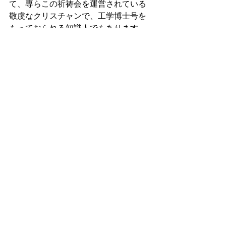
て、専らこの祈祷会を運営されている
敬虔なクリスチャンで、工学博士号を
もっておられる知識人でもあります。
しばし、神のこと、祈祷会のこと、そ
れぞれの近況など楽しく語らって親交
を深めました。 
大野さん曰く、「この朝の祈祷会は全
国組織で、全国100箇所位で行われてい
ますが、しかし、今はほとんどが開店
休業のようになって細っており、この
クリスチャンセンターでの祈祷会も同
様です。皆さんで盛り立てて欲しい」
と本音を吐露されていました。  
＜礼拝の意義と信徒の交わり＞
さて前回も述べましたように、礼拝に
は大きく３つの意義がありました。 