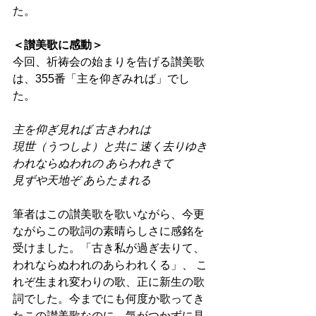
た。 
＜讃美歌に感動＞
今回、祈祷会の始まりを告げる讃美歌
は、355番「主を仰ぎみれば」でし
た。 
主を仰ぎ見れば 古きわれは
現世（うつしよ）と共に 速く去りゆき
われならぬわれの あらわれきて
見ずや天地ぞ あらたまれる 
筆者はこの讃美歌を歌いながら、今更
ながらこの歌詞の素晴らしさに感銘を
受けました。「古き私が過ぎ去りて、
われならぬわれのあらわれくる」、 こ
れぞ生まれ変わりの歌、正に新生の歌
詞でした。今までにも何度か歌ってき
たこの讃美歌なのに、気がつかずに見