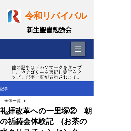
令和リバイバル
​新生聖書勉強会
​他の記事は下のＶマークをタップ
し、カテゴリーを選択し完了をタ
ップ。記事一覧が表示されます。
記事
全体一覧
礼拝改革への一里塚② 朝
全体一覧
の祈祷会体験記 (お茶の
A. 聖書の知識