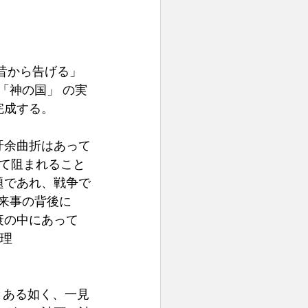
昔から告げる」
「神の国」 の実
完成する。
紆余曲折はあって
して阻まれること
題であれ、戦争で
来事の背後に
衰の中にあって
摂理
とある如く、一見