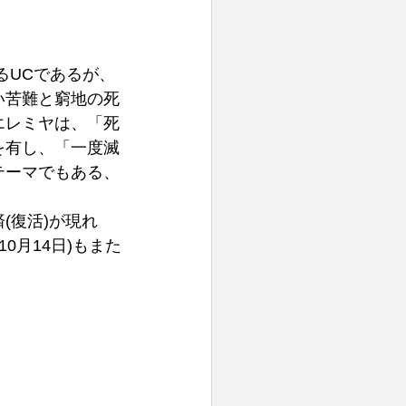
るUCであるが、
い苦難と窮地の死
エレミヤは、「死
を有し、「一度滅
テーマでもある、
(復活)が現れ
0月14日)もまた