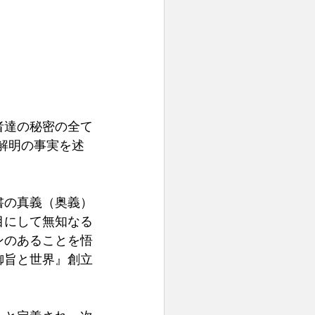
者達の秘密の全て
解明の事実を述
書の真義（奥義）
目にして無知なる
ンのあることを悟
御旨と世界』創立