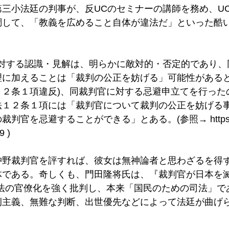
三小法廷の判事が、反UCのセミナーの講師を務め、U
調して、「教義を広めること自体が違法だ」といった酷
に対する認識・見解は、明らかに敵対的・否定的であり、
理に加えることは「裁判の公正を妨げる」可能性がある
１２条１項違反)、同裁判官に対する忌避申立てを行った
法１２条１項には「裁判官について裁判の公正を妨げる
裁判官を忌避することができる」とある。(参照→ 
http
9
 )
沖野裁判官を評すれば、彼女は無神論者と思わざるを得
体である。奇しくも、門田隆将氏は、『裁判官が日本を滅
司法の官僚化を強く批判し、本来「国民のための司法」で
例主義、無難な判断、出世優先などによって法廷が曲げ