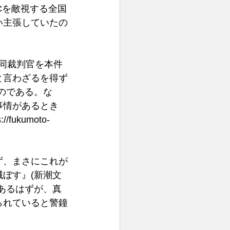
Cを敵視する全国
い主張していたの
同裁判官を本件
と言わざるを得ず
のである。な
事情があるとき
s://fukumoto-
ず、まさにこれが
ぼす』(新潮文
あるはずが、真
られていると警鐘