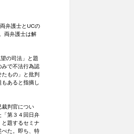
両弁護士とUCの
。両弁護士は解
絶望の司法」と題
のみで不法行為認
せたもの」と批判
題もあると指摘し
已裁判官につい
た「第３４回日弁
」と題するセミナ
述べた。即ち、特