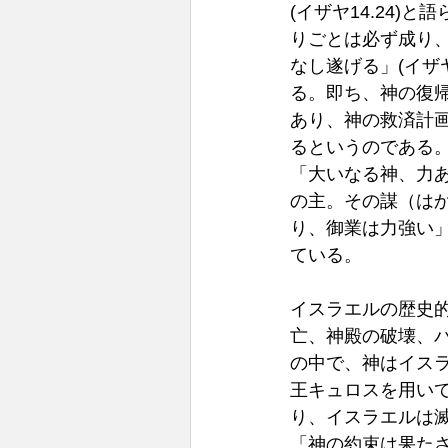
(イザヤ14.24)
りごとは必ず成り、
なし遂げる」(イザヤ
る。即ち、神の復
あり、神の救済計
るというのである
「
大いなる神、力
の主。その謀（は
り、御業は力強い」(
ている。
イスラエルの歴史
亡、神殿の破壊、
の中で、神はイス
王キュロスを用い
り、イスラエルは
「神の約束は果た