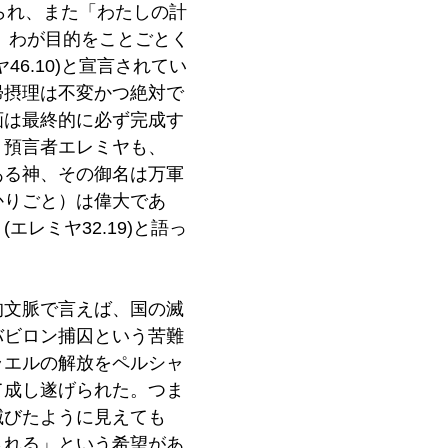
と語られ、また「わたしの計
 わが目的をことごとく
46.10)と宣言されてい
帰摂理は不変かつ絶対で
画は最終的に必ず完成す
。預言者エレミヤも、
ある神、その御名は万軍
かりごと）は偉大であ
エレミヤ32.19)と語っ
的文脈で言えば、国の滅
バビロン捕囚という苦難
ラエルの解放をペルシャ
て成し遂げられた。つま
滅びたように見えても
される」という希望があ