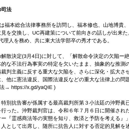
の司法
者は福本総合法律事務所を訪問し、福本修也、山地博貴、
意見を交換し、UC再建策について前向きの話しが出来た
側代理人を務め、共に東大法学部卒の秀才である。
解散決定(3月4日)に対して、「解散命令決定の欠陥ー
体的な不法行為事実の特定を欠いたまま、抽象的な推測
拠裁判主義に反する重大な欠陥を、さらに深化・拡大さ
は、他に憲法違反、国際法違反などの重大な法律上の問
法→ 
https://x.gd/yaQIE
 )
、特別抗告審が係属する最高裁判所第３小法廷の沖野眞
を行った。沖野裁判官は、令和６年７月６日に開催され
ナー『霊感商法等の実態を知り、救済と予防を考える』
１人として出席し、随所に抗告人に対する否定的見解を