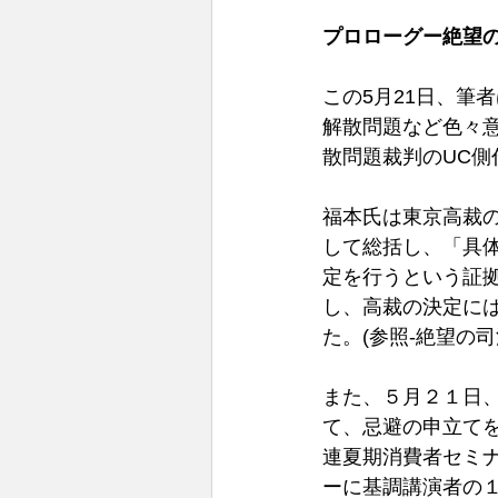
プロローグー絶望
この5月21日、筆
解散問題など色々
散問題裁判のUC
福本氏は東京高裁の
して総括し、「具
定を行うという証
し、高裁の決定に
た。(参照-絶望の司
また、５月２１日
て、忌避の申立て
連夏期消費者セミ
ーに基調講演者の