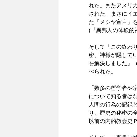
れた。またアメリ
された。まさにイ
た「メシヤ宣言」
(『異邦人の体験的神
そして「この終わ
密、神様が隠して
を解決しました」（
べられた。 
「数多の哲学者や
について知る者は
人間の行為の記録
り、歴史の秘密の
以前の内的教会史Ｐ5