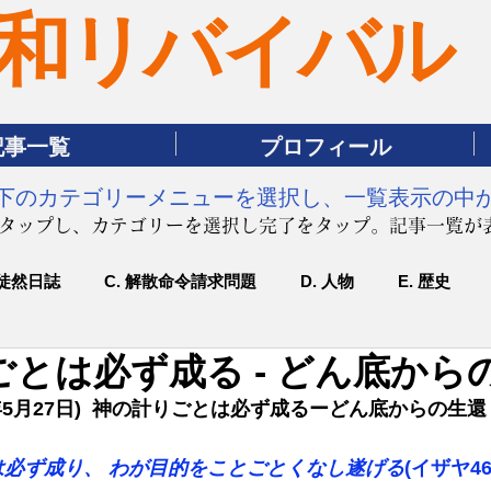
和リバイバル
記事一覧
プロフィール
は下のカテゴリーメニューを選択し、一覧表示の中
をタップし、カテゴリーを選択し完了をタップ。記事一覧が
 徒然日誌
C. 解散命令請求問題
D. 人物
E. 歴史
とは必ず成る - どん底から
年5月27日)  神の計りごとは必ず成るーどん底からの生還
は必ず成り、 わが目的をことごとくなし遂げる
(イザヤ46.