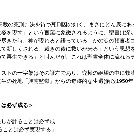
】
高裁の死刑判決を待つ死刑囚の如く、まさにどん底にあ
に姿を現す」という言葉に象徴されるように、聖書は深
が尽きた時、神が現れると語っている。かの涙の預言者
れて新しくされる、裁きの後に救いが来る」という思想
めて再生できる」と叫んだが、これは聖書全体に流れる
ストの十字架はその証左であり、究極の絶望の中に救済
生の死地「興南監獄」からの奇跡的な生還(解放1950年1
とは必ず成る＞
たしが計ることは必ず成
ることは必ず実現する」