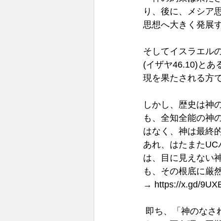
り、後に、メシア
思想へ大きく発展
そしてイスラエル
(イザヤ46.10
現を果たされる方
しかし、歴史は神
も、全知全能の神の
はなく、神は最終
あれ、はたまたU
は、目に見えない
も、その根底に厳然
→ 
https://x.gd/9UX
 即ち、「神のなさ