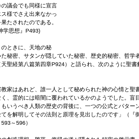
カの議会でも同様に宣言
エス様でさえ出来なかっ
を果たされたのである。
学思想』P493)
りのときに、天地の秘
いた秘密、サタンが隠していた秘密、歴史的秘密、哲学
天聖経第八篇第四章P924）と語られ、次のように聖書
宗教家はあれど、誰一人として秘められた神の心情と聖
なく、霊的には暗闇に覆われているかのようでした。盲
ともいうべき人類の歴史の背後に、一つの公式とパター
全てを解明してその法則と原理を見出したのです」（『
93～596） 