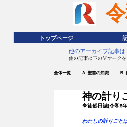
令
トップページ
​他のアーカイブ記事
​他の記事は下のＶマーク
全体一覧
A. 聖書の知識
B.
神の計りご
🔷徒然日誌(令和8
わたしの計りごと