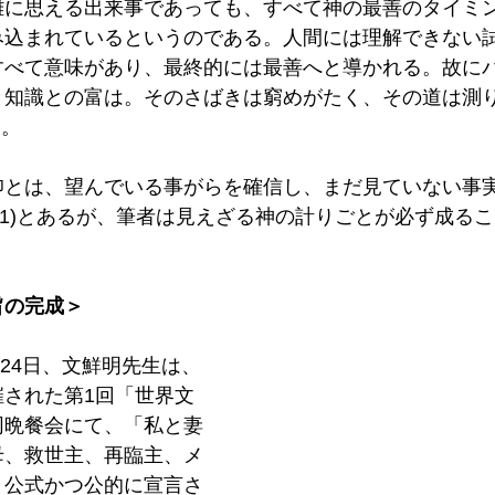
難に思える出来事であっても、すべて神の最善のタイミ
み込まれているというのである。人間には理解できない
すべて意味があり、最終的には最善へと導かれる。故に
知識との富は。そのさばきは窮めがたく、その道は測り
た。
仰とは、望んでいる事がらを確信し、まだ見ていない事
1.1)とあるが、筆者は見えざる神の計りごとが必ず成る
旨の完成＞
月24日、文鮮明先生は、
催された第1回「世界文
同晩餐会にて、「私と妻
母、救世主、再臨主、メ
と公式かつ公的に宣言さ