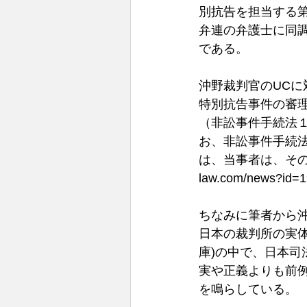
別抗告を担当する第
弁連の弁護士に同
である。
沖野裁判官のUC
特別抗告事件の審
（非訟事件手続法
お、非訟事件手続
は、当事者は、その
law.com/news?id=1
ちなみに筆者から
日本の裁判所の実
庫)の中で、日本
実や正義よりも前
を鳴らしている。