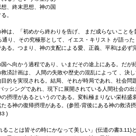
思想、終末思想、神の国
する。
の神は、「初めから終わりを告げ、 まだ成らないことを
)とある通り、その究極形として、イエス・キリスト が語った
である。つまり、神の支配による愛、正義、平和は必ず
の国へ向かう過程であり、いまだその途上にある。だが
救済計画は、 人間の失敗や歴史の混乱によって 、決
的目的を実現される。結局、それが時局であれ、社会問
Cバッシングであれ、現下に展開されている人間社会の出
神の摂理があるというのである。変転極まりない栄枯盛
たる神の復帰摂理がある。(参照-背後にある神の救済
B3
 )
れることは皆その時にかなって美しい」(伝道の書3.11)