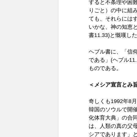
すると不条理や困
りごと）の中に組
ても、それらには
いかな、神の知恵と
書11.33)と慨嘆し
ヘブル書に、「信
である」(ヘブル1
ものである。
＜メシア宣言とみ
奇しくも1992年8
韓国のソウルで開
化体育大典」の合
は、人類の真の父
シアであります」