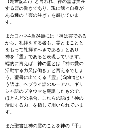
（創世記2.7）と言われ、神の霊は実在
する霊の働きであり、現に我々自身が
ある種の「霊の注ぎ」を感じていま
す。 
またヨハネ4章24節には「神は霊である
から、礼拝をする者も、霊とまことと
をもって礼拝すべきである」とあり、
神を「霊」であると表現しています。 
端的に言えば、神の霊とは「神の愛の
活動する力又は働き」と言えるでしょ
う。聖書に出てくる「霊」( Spirit)とい
う語は、ヘブライ語のルーアハ、ギリ
シャ語のプネウマを翻訳したもので、
ほとんどの場合、これらの語は「神の
活動する力」を指して用いられていま
す。 
また聖書は神の霊のことを神の「手」