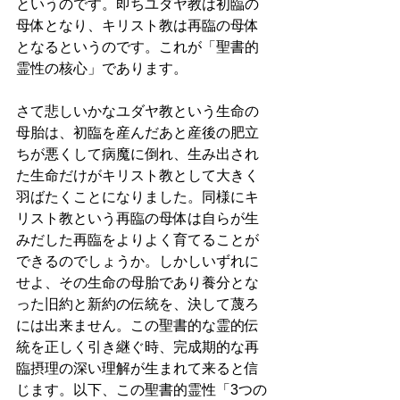
というのです。即ちユダヤ教は初臨の
母体となり、キリスト教は再臨の母体
となるというのです。これが「聖書的
霊性の核心」であります。 
さて悲しいかなユダヤ教という生命の
母胎は、初臨を産んだあと産後の肥立
ちが悪くして病魔に倒れ、生み出され
た生命だけがキリスト教として大きく
羽ばたくことになりました。同様にキ
リスト教という再臨の母体は自らが生
みだした再臨をよりよく育てることが
できるのでしょうか。しかしいずれに
せよ、その生命の母胎であり養分とな
った旧約と新約の伝統を、決して蔑ろ
には出来ません。この聖書的な霊的伝
統を正しく引き継ぐ時、完成期的な再
臨摂理の深い理解が生まれて来ると信
じます。以下、この聖書的霊性「3つの