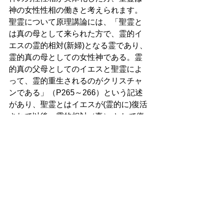
神の女性性相の働きと考えられます。 
聖霊について原理講論には、「聖霊と
は真の母として来られた方で、霊的イ
エスの霊的相対(新婦)となる霊であり、
霊的真の母としての女性神である。霊
的真の父母としてのイエスと聖霊によ
って、霊的重生されるのがクリスチャ
ンである」（P265～266）という記述
があり、聖霊とはイエスが(霊的に)復活
されて以後、霊的相対（妻） として復
帰された霊だと読むことが出来ます。 
従って聖霊とは、キリスト教でいう
「（神の第三位格）の聖霊なる神」で
はなく、イエスの霊的相対者としての
霊的存在であります。実際的には神の
女性性相の働き、あるいはそれに促さ
れて天使や善霊たちがキリスト者に働