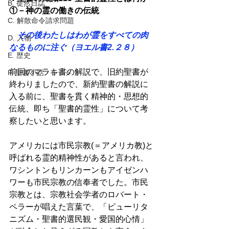
B. 徒然日誌
①－神の霊の働きの伝統 
C. 解散命令請求問題
　その後わたしはわが霊をすべての肉
D. 人物
なるものに注ぐ（ヨエル書2.２８）
E. 歴史
前回のマラキ書の解説で、旧約聖書が
F. 聖書小話・レジメ
終わりましたので、新約聖書の解説に
入る前に、聖書を貫く精神的・思想的
伝統、即ち「聖書的霊性」について考
察したいと思います。 
アメリカには市民宗教(＝アメリカ教)と
呼ばれる霊的精神性があると言われ、
ワシントンもリンカーンもアイゼンハ
ワーも市民宗教の信奉者でした。市民
宗教とは、宗教社会学者のロバート・
ペラーが唱えた言葉で、「ピューリタ
ニズム・聖書的選民観・愛国的心情」