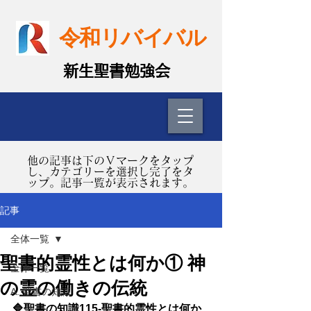
令和リバイバル
​新生聖書勉強会
​他の記事は下のＶマークをタップ
し、カテゴリーを選択し完了をタ
ップ。記事一覧が表示されます。
記事
全体一覧
聖書的霊性とは何か① 神
全体一覧
の霊の働きの伝統
A. 聖書の知識
🔷聖書の知識115-聖書的霊性とは何か