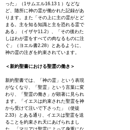
った」（1サムエル16.13１）などな
ど、随所に神の霊が働かれた記録があ
ります。また「その上に主の霊がとど
まる。主を知る知識と主を恐れる霊で
ある」（イザヤ11.2）、「その後わた
しはわが霊をすべての肉なるものに注
ぐ」（ヨエル書2.28）とあるように、
神の霊の注ぎを約束されています。 
＜新約聖書における聖霊の働き＞
新約聖書では、「神の霊」という表現
がなくなり、「聖霊」という言葉に変
わり、「聖霊の働き」が顕著に見られ
ます。「イエスは約束された聖霊を神
から受けて注いで下さった」（使徒
2.33）とある通り、イエスは聖霊を送
ることを約束され天にあげられまし
た。「マリアは聖霊によって身重にな