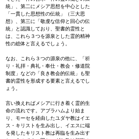
統」、第二にメシア思想を中心とした
「一貫した思想性の伝統」（三大思
想）、第三に「敬虔な信仰と回心の伝
統」と認識しており、聖書的霊性と
は、これら３つを源泉とした霊的精神
性の総体と言えるでしょう。 
なお、これら３つの源泉の他に、「祈
り・礼拝・典礼・奉仕・教会・修道院
制度」などの「良き教会的伝統」も聖
書的霊性を形成する要素と言えるでし
ょう。
言い換えればメシアに行き着く霊的生
命の流れです。アブラハムより始ま
り、モーセを経由したユダヤ教はイエ
ス・キリストを生み出し、イエスに端
を発したキリスト教は再臨を生み出す