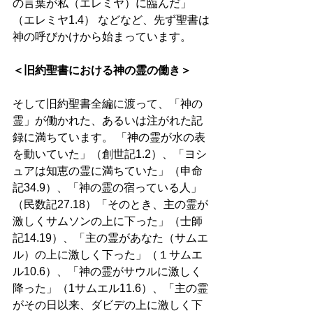
の言葉が私（エレミヤ）に臨んだ」
（エレミヤ1.4） などなど、先ず聖書は
神の呼びかけから始まっています。
＜旧約聖書における神の霊の働き＞
そして旧約聖書全編に渡って、「神の
霊」が働かれた、あるいは注がれた記
録に満ちています。 「神の霊が水の表
を動いていた」（創世記1.2）、「ヨシ
ュアは知恵の霊に満ちていた」（申命
記34.9）、「神の霊の宿っている人」
（民数記27.18）「そのとき、主の霊が
激しくサムソンの上に下った」（士師
記14.19）、「主の霊があなた（サムエ
ル）の上に激しく下った」（１サムエ
ル10.6）、「神の霊がサウルに激しく
降った」（1サムエル11.6）、「主の霊
がその日以来、ダビデの上に激しく下