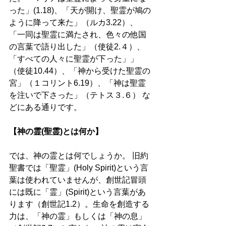
った」(1.18)、「天が開け、聖霊が鳩の
ように降って来た」（ルカ3.22）、
「一同は聖霊に満たされ、色々の他国
の言葉で語り出した」（使徒2.４）、
「すべての人々に聖霊が下った」」
（使徒10.44）、「神から受けた聖霊の
宮」（１コリント6.19）、「神は聖霊
を注いで下さった」（テトス３.６） な
どにある通りです。
【神の霊(聖霊)とは何か】 
では、神の霊とは何でしょうか。 旧約
聖書では「聖霊」(Holy Spirit)という言
葉は使われていませんが、創世記冒頭
には既に「霊」(Spirit)という言葉があ
ります（創世記1.2）。生命を創造する
力は、「神の霊」もしくは「神の息」