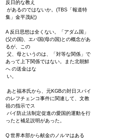
反日的な教え
 があるのではないか。(TBS「報道特
集」金平茂紀) 
A 反日思想は全くない。「アダム国」
(父の国)、エバ国(母の国)との概念があ
るが、この 
 父、母というのは、「対等な関係」で
あって上下関係ではない。また北朝鮮
へ の送金はな
 い。 
 あと福本氏から、元KGBの対日スパイ
のレフチェンコ事件に関連して、文教
祖の指示でス 
 パイ防止法制定促進の愛国的運動を行
ったと補足説明があった。 
Q 世界本部から献金のノルマはある