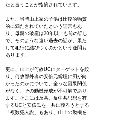
たと言うことが指摘されています。 
また、当時山上家の子供は比較的物質
的に満たされていたという証言もあ
り、母親の破産は20年以上も前の話し
で、そのような遠い過去の話が、果た
して犯行に結びつくのかという疑問も
あります。 
更に、山上が何故UCにターゲットを絞
り、何故部外者の安倍元総理に刃が向
かったのかについて、全うな因果関係
がなく、その動機形成が不可解であり
ます。そこには反共、反中共思想を有
するUCと安倍氏を、共に葬ろうとする
「複数犯人説」もあり、山上の動機を
含め、これらはやがて捜査が進む過程
で、明らかにされなければなりませ
ん。 