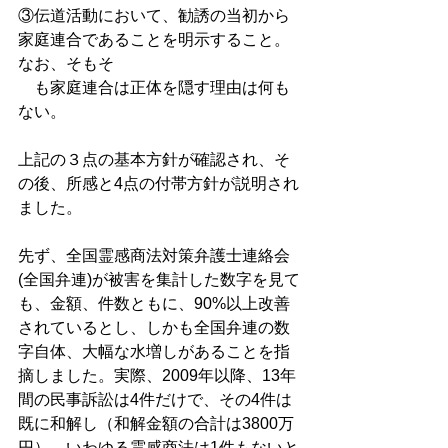
③伝道活動において、勧誘の当初から
家庭連合であることを明示すること。
なお、そもそ
　も家庭連合は正体を隠す理由は何も
ない。 
上記の３点の基本方針が確認され、そ
の後、所感と4点の付帯方針が説明され
ました。 
先ず、全国霊感商法対策弁護士連絡会
(全国弁連)が被害を集計した数字を見て
も、金額、件数ともに、90%以上改善
されているとし、しかも全国弁連の数
字自体、大幅な水増しがあることを指
摘しました。実際、2009年以降、13年
間の民事訴訟は4件だけで、その4件は
既に和解し（和解金額の合計は3800万
円）、いわゆる霊感商法は1件もないと