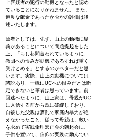
上容疑者の犯行の動機となったと認め
ていることになりかねません。 また、
過度な献金であったか否かの評価は後
述いたします。
筆者としては、先ず、山上の動機に疑
義があることについて問題提起をした
上、「もし巷間言われているように、
教団への恨みが動機であるすれば重く
受けとめる」とするのがベターだと思
います。実際、山上の動機については
諸説あり、一概にUCへの恨みだとは断
定できないと筆者は思っています。前
回述べたように、山上家は、母親がUC
に入信する前から既に破綻しており、
自殺した父親は酒乱で家庭内暴力が絶
えなかったこと、従って母親は、救い
を求めて実践倫理宏正会の朝起会に、
子供を置いて、信仰の実践に励んでい