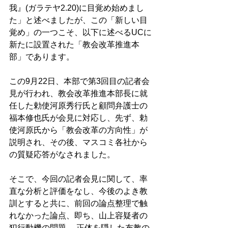
我』(ガラテヤ2.20)に目覚め始めまし
た」と述べましたが、この「新しい目
覚め」の一つこそ、以下に述べるUCに
新たに設置された「教会改革推進本
部」であります。 
この9月22日、本部で第3回目の記者会
見が行われ、教会改革推進本部長に就
任した勅使河原秀行氏と顧問弁護士の
福本修也氏が会見に対応し、先ず、勅
使河原氏から「教会改革の方向性」が
説明され、その後、マスコミ各社から
の質疑応答がなされました。 
そこで、今回の記者会見に関して、率
直な分析と評価をなし、今後のよき教
訓とすると共に、前回の論点整理で触
れなかった論点、即ち、山上容疑者の
犯行動機の問題、 正体を隠した布教の