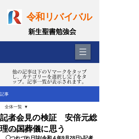
令和リバイバル
​新生聖書勉強会
​他の記事は下のＶマークをタップ
し、カテゴリーを選択し完了をタ
ップ。記事一覧が表示されます。
記事
全体一覧
記者会見の検証 安倍元総
全体一覧
理の国葬儀に思う
A. 聖書の知識
◯つれづれ日誌(令和４年9月28日)-記者