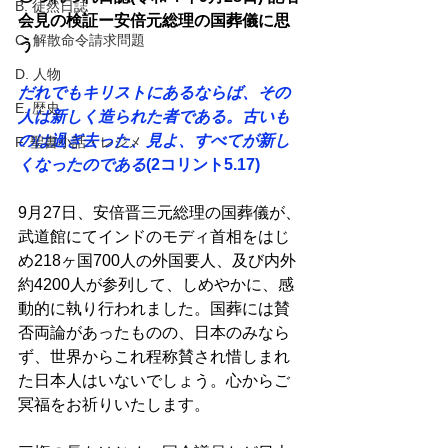
B. 徒然日誌
会見の検証ー安倍元総理の国葬儀に思
C. 解散命令請求問題
う 
D. 人物
だれでもキリストにあるならば、その
E. 歴史
人は新しく造られた者である。古いも
のは過ぎ去った、見よ、すべてが新し
F. 聖書小話・レジメ
くなったのである
(2コリント5.17) 
9月27日、安倍晋三元総理の国葬儀が、
武道館にてインドのモディ首相をはじ
め218ヶ国700人の外国要人、及び内外
約4200人が参列して、しめやかに、感
動的に執り行われました。国葬には賛
否両論があったものの、日本のみなら
ず、世界からこれ程称賛され惜しまれ
た日本人はいないでしょう。心からご
冥福をお祈りいたします。 