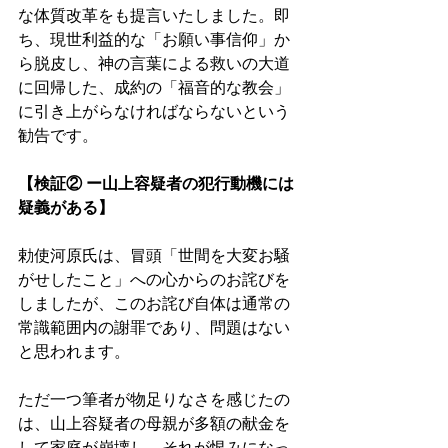
な体質改革をも提言いたしました。即
ち、現世利益的な「お願い事信仰」か
ら脱皮し、神の言葉による救いの大道
に回帰した、成約の「福音的な教会」
に引き上がらなければならないという
勧告です。 
【検証② ー山上容疑者の犯行動機には
疑義がある】 
勅使河原氏は、冒頭「世間を大変お騒
がせしたこと」への心からのお詫びを
しましたが、このお詫び自体は通常の
常識範囲内の謝罪であり、問題はない
と思われます。 
ただ一つ筆者が物足りなさを感じたの
は、山上容疑者の母親が多額の献金を
して家庭が崩壊し、それが恨みになっ