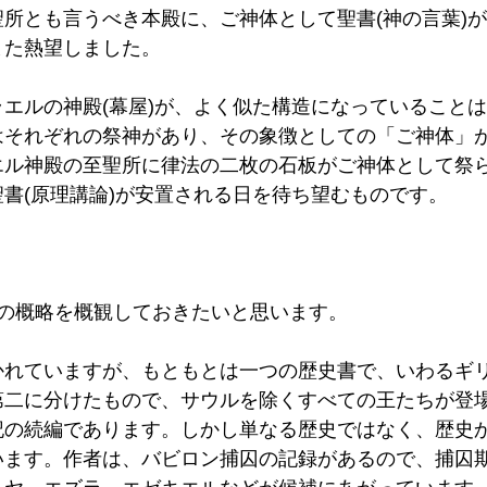
所とも言うべき本殿に、ご神体として聖書(神の言葉)
た熱望しました。 
エルの神殿(幕屋)が、よく似た構造になっていること
はそれぞれの祭神があり、その象徴としての「ご神体」
エル神殿の至聖所に律法の二枚の石板がご神体として祭
書(原理講論)が安置される日を待ち望むものです。 
の概略を概観しておきたいと思います。 
かれていますが、もともとは一つの歴史書で、いわるギ
第二に分けたもので、サウルを除くすべての王たちが登
記の続編であります。しかし単なる歴史ではなく、歴史
います。作者は、バビロン捕囚の記録があるので、捕囚