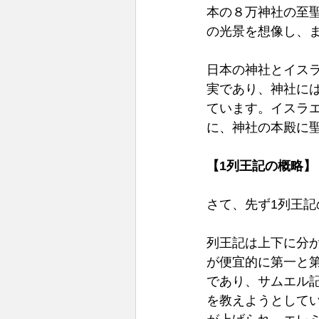
本の８万神社の至聖
の光景を想像し、ま
日本の神社とイスラ
実であり、神社に
ています。イスラ
に、神社の本殿に聖
【1列王記の概略】
さて、先ず1列王記
列王記は上下に分
が便宜的に第一と
であり、サムエル
を教えようとして