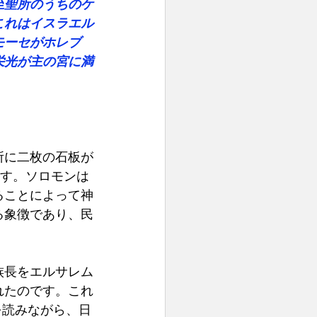
至聖所のうちのケ
これはイスラエル
モーセがホレブ
栄光が主の宮に満
所に二枚の石板が
ます。ソロモンは
ることによって神
る象徴であり、民
族長をエルサレム
れたのです。これ
を読みながら、日