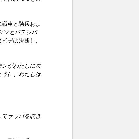
に戦車と騎兵およ
ナタンとバテシバ
ダビデは決断し、
モンがわたしに次
ように、わたしは
してラッパを吹き