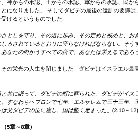
は、神からの承認、王からの承認、軍からの承認、民か
ことになりました。 そしてダビデの最後の遺訓の要諦は
受けるというものでした。 
のさとしを守り、その道に歩み、その定めと戒めと、お
にしるされているとおりに守らなければならない。そう
、あなたの向かうすべての所で、あなたは栄えるであろ
、その栄光の人生を閉じました。ダビデはイスラエル最
祖と共に眠って、ダビデの町に葬られた。ダビデがイス
た。すなわちヘブロンで七年、エルサレムで三十三年、
ンは父ダビデの位に座し、国は堅く定まった」
(2.10～12)
（5章～8章）