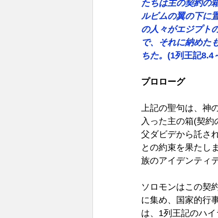
たちは主の契約の
ルビムの翼の下に
の人々がエジプト
で、それに納めた
ちた。
(1列王記8.4～
プロローグ
上記の聖句は、神
入った主の箱(契約
父ダビデから託さ
との約束を果たし
族のアイデンティテ
ソロモンはこの契
に集め、国家的行
は、1列王記のハイ