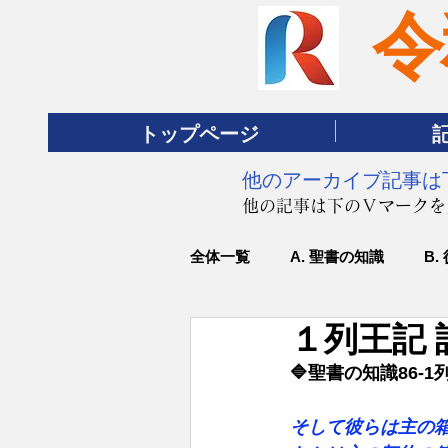
令
トップページ
​他のアーカイブ記事
​他の記事は下のＶマーク
全体一覧
A. 聖書の知識
B.
１列王記 
🔷聖書の知識86
そして彼らは主の