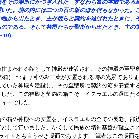
箱をその場所にかつぎ入れた。すなわち宮の本殿である
置いた。箱の内には二つの石の板のほか何もなかった。
の地から出たとき、主が彼らと契約を結ばれたときに、
ものである。そして祭司たちが聖所から出たとき、主の
10) 
の住まわれる館として神殿が建設され、その神殿の至聖
の箱)、つまり神のみ言葉が安置される時の光景であり
れていた神殿を建設し、その至聖所に契約の箱を安置す
ました。この神殿と契約の箱こそ、イスラエルの選民た
ィーでした。 
約の箱の神殿への安置を、イスラエルの全ての長老、部
事として行いました。かくして民族の精神基盤が確立さ
ライトとも言うべき場面であります。 筆者はこの場面