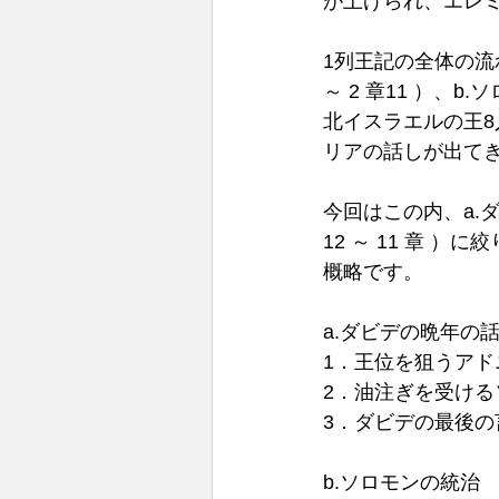
が上げられ、エレ
1列王記の全体の流
～ 2 章11 ）、b
北イスラエルの王8人
リアの話しが出てき
今回はこの内、a.ダビ
12 ～ 11 章
概略です。 
a.ダビデの晩年の
1．王位を狙うアド
2．油注ぎを受ける
3．ダビデの最後の言
b.ソロモンの統治