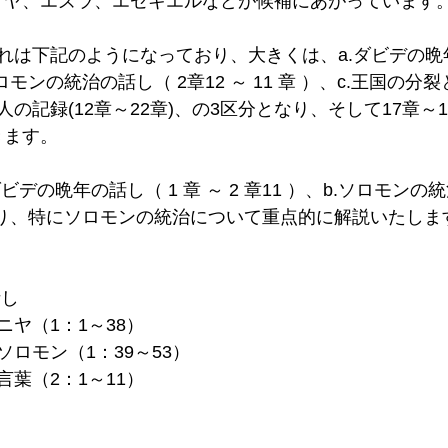
ミヤ、エズラ、エゼキエルなどが候補にあがっています。
れは下記のようになっており、大きくは、a.ダビデの晩年の
.ソロモンの統治の話し（ 2章12 ～ 11 章 ）、c.王国の
の記録(12章～22章)、の3区分となり、そして17章～
ます。 
デの晩年の話し（ 1 章 ～ 2 章11 ）、b.ソロモンの統
 ）に絞り、特にソロモンの統治について重点的に解説いたし
話し
ニヤ（1：1～38）
ソロモン（1：39～53）
葉（2：1～11） 