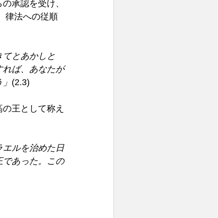
らの承認を受け、
、律法への従順
きてとあかしと
すれば、あなたが
う」
(2.3) 
高の王として称え
ラエルを治めた日
王であった。この
 