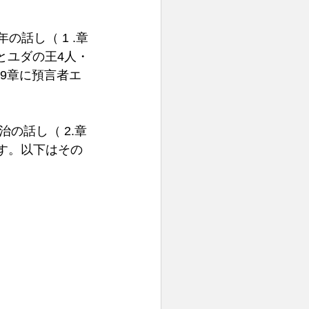
 
話し（ 1 .章 
分裂とユダの王4人・
19章に預言者エ
治の話し（ 2.章
ます。以下はその