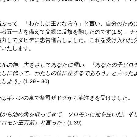
高ぶって、「わたしは王となろう」と言い、自分のため
者五十人を備えて父親に反旗を翻したのです(1.5) 。
協力してダビデに忠告進言しました。これを受け入れた
いたします。 
エルの神、主をさしてあなたに誓い、『あなたの子ソロ
たしに代って、わたしの位に座するであろう』と言った
にしよう」
(1.29～30) 
ンはギホンの泉で祭司ザドクから油注ぎを受けました。 
屋から油の角を取ってきて、ソロモンに油を注いだ。そ
ソロモン王万歳』と言った」
(1.39) 