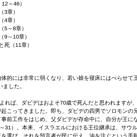
12～46）
（3章）
（4章）
（5～8章）
（9～10章）
と死（11章） 
肉体的には非常に弱くなり、若い娘を寝床にはべらせて王
いました。
によれば、ダビデはおよそ70歳で死んだと思われますが
が起こってきました。即ち、ダビデの四男でソロモンの
て事前工作をはじめ、父ダビデが存命中に、自分が王に
5～31）。本来、イスラエルにおける王位継承は、サウ
王を選び、それを預言者が民に伝え、油を注ぐという手