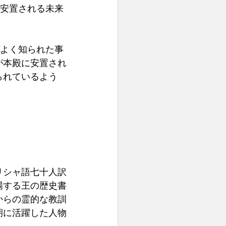
が安置される未来
はよく知られた事
が本殿に安置され
られているよう
リシャ語七十人訳
場する王の歴史書
からの霊的な教訓
期に活躍した人物