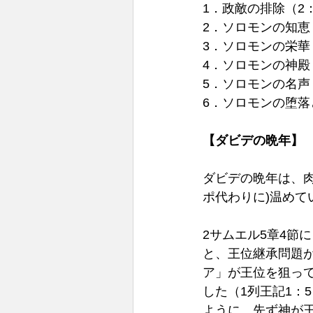
1．政敵の排除（2：
2．ソロモンの知恵
3．ソロモンの栄華
4．ソロモンの神殿
5．ソロモンの名声
6．ソロモンの堕落
【ダビデの晩年】
ダビデの晩年は、
ポ代わりに)温めて
2サムエル5章4節
と、王位継承問題
ア」が王位を狙っ
した（1列王記1：
ように、先ず神が