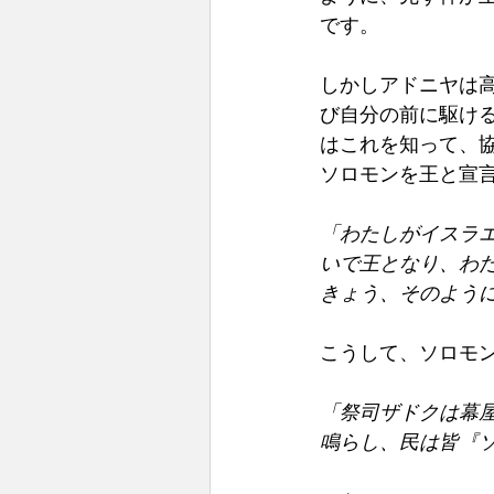
です。 
しかしアドニヤは
び自分の前に駆ける
はこれを知って、
ソロモンを王と宣言
「わたしがイスラ
いで王となり、わ
きょう、そのよう
こうして、ソロモ
「祭司ザドクは幕
鳴らし、民は皆『