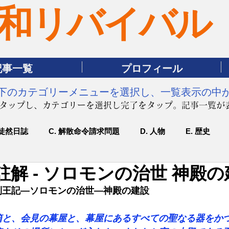
和リバイバル
記事一覧
プロフィール
は下のカテゴリーメニューを選択し、一覧表示の中
をタップし、カテゴリーを選択し完了をタップ。記事一覧が
 徒然日誌
C. 解散命令請求問題
D. 人物
E. 歴史
註解 - ソロモンの治世 神殿
-1列王記―ソロモンの治世―神殿の建設
箱と、会見の幕屋と、幕屋にあるすべての聖なる器をか