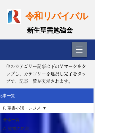
令和リバイバル
​新生聖書勉強会
他のカテゴリー記事は下のＶマークをタ
ップし、カテゴリーを選択し完了をタッ
プで、記事一覧が表示されます。
記事一覧
F. 聖書小話・レジメ
全体一覧
A. 聖書の知識