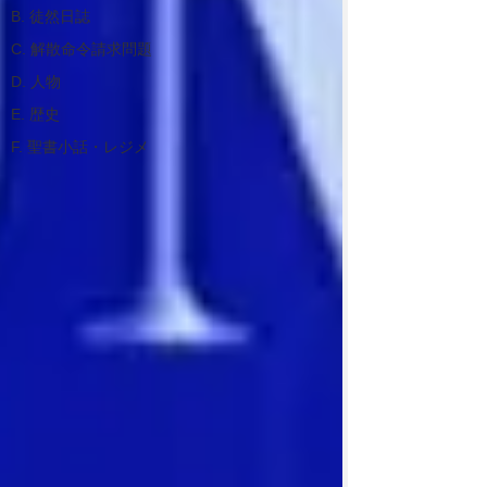
B. 徒然日誌
C. 解散命令請求問題
D. 人物
E. 歴史
F. 聖書小話・レジメ