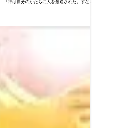
聖書こばなし（1話～10話）
◎聖書こばなし(1)ーLGBT禁止聖句 以下は、同
性愛などLGBTを禁じた聖書の箇所である。
「神は自分のかたちに人を創造された。すなわ
ち、神のかたちに創造し、男と女とに創造され
た。神は彼らを祝福して言われた、『生めよ、
ふえよ、地に満ちよ』」(創世記1章27節～28
節)...