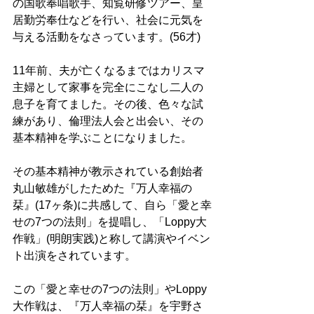
の国歌奉唱歌手、知覧研修ツアー、皇
居勤労奉仕などを行い、社会に元気を
与える活動をなさっています。(56才)
11年前、夫が亡くなるまではカリスマ
主婦として家事を完全にこなし二人の
息子を育てました。その後、色々な試
練があり、倫理法人会と出会い、その
基本精神を学ぶことになりました。
その基本精神が教示されている創始者
丸山敏雄がしたためた『万人幸福の
栞』(17ヶ条)に共感して、自ら「愛と幸
せの7つの法則」を提唱し、「Loppy大
作戦」(明朗実践)と称して講演やイベン
ト出演をされています。
この「愛と幸せの7つの法則」やLoppy
大作戦は、『万人幸福の栞』を宇野さ