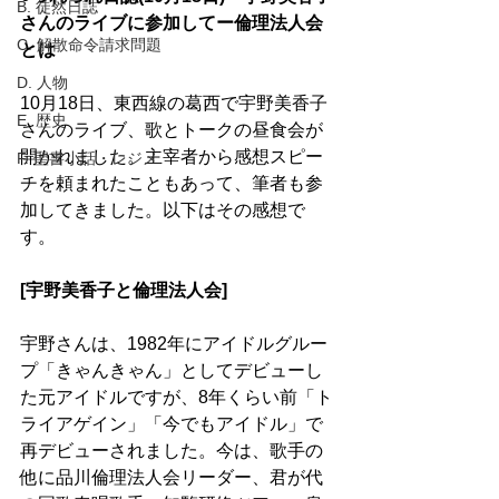
B. 徒然日誌
さんのライブに参加してー倫理法人会
C. 解散命令請求問題
とは
D. 人物
10月18日、東西線の葛西で宇野美香子
E. 歴史
さんのライブ、歌とトークの昼食会が
開かれました。主宰者から感想スピー
F. 聖書小話・レジメ
チを頼まれたこともあって、筆者も参
加してきました。以下はその感想で
す。
[宇野美香子と倫理法人会]
宇野さんは、1982年にアイドルグルー
プ「きゃんきゃん」としてデビューし
た元アイドルですが、8年くらい前「ト
ライアゲイン」「今でもアイドル」で
再デビューされました。今は、歌手の
他に品川倫理法人会リーダー、君が代