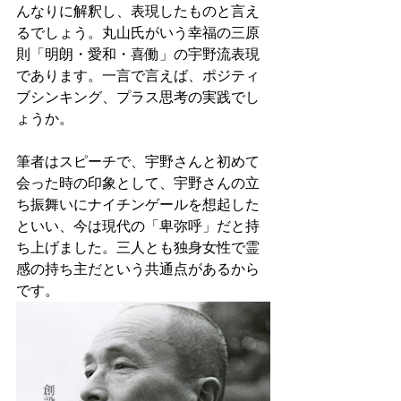
んなりに解釈し、表現したものと言え
るでしょう。丸山氏がいう幸福の三原
則「明朗・愛和・喜働」の宇野流表現
であります。一言で言えば、ポジティ
ブシンキング、プラス思考の実践でし
ょうか。
筆者はスピーチで、宇野さんと初めて
会った時の印象として、宇野さんの立
ち振舞いにナイチンゲールを想起した
といい、今は現代の「卑弥呼」だと持
ち上げました。三人とも独身女性で霊
感の持ち主だという共通点があるから
です。