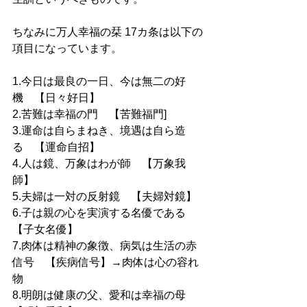
ちなみに万人幸福の栞 17カ条は以下の
項目になっています。
1.今日は最良の一日、今は無二の好
機　【日々好日】
2.苦難は幸福の門　【苦難福門]
3.運命は自らまねき、境遇は自ら造
る　【運命自招】
4.人は鏡、万象はわが師　【万象我
師】
5.夫婦は一対の反射鏡　【夫婦対鏡】
6.子は親の心を実演する名優である　
【子女名優】
7.肉体は精神の象徴、病気は生活の赤
信号　【疾病信号】→肉体は心の容れ
物
8.明朗は健康の父、愛和は幸福の母　