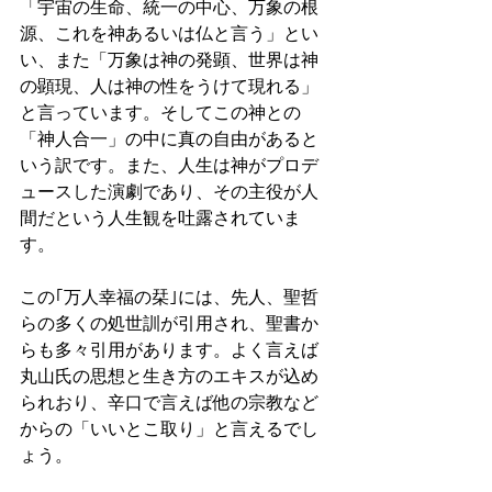
「宇宙の生命、統一の中心、万象の根
源、これを神あるいは仏と言う」とい
い、また「万象は神の発顕、世界は神
の顕現、人は神の性をうけて現れる」
と言っています。そしてこの神との
「神人合一」の中に真の自由があると
いう訳です。また、人生は神がプロデ
ュースした演劇であり、その主役が人
間だという人生観を吐露されていま
す。
この｢万人幸福の栞｣には、先人、聖哲
らの多くの処世訓が引用され、聖書か
らも多々引用があります。よく言えば
丸山氏の思想と生き方のエキスが込め
られおり、辛口で言えば他の宗教など
からの「いいとこ取り」と言えるでし
ょう。