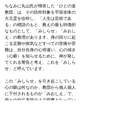
ちなみに丸山氏が帰依した「ひとの道
教団」は、その信仰対象を宇宙全体の
大元霊を信仰し、「人生は芸術であ
る」の標語のもと、教えの最も特徴的
なものとして、「みしらせ」「みおし
え」の教理があります。身の回りに起
こる災難や病気などすべての苦痛や苦
難は、自分自身の心得違い、心の傾き
（心癖）を知らせるために、神が発し
てくれる警告と考え、これを「みしら
せ」と呼んでいます。
この「みしらせ」を引き起こしている
心の癖は何なのか、教団から個人個人
に下付されるものが「みおしえ」で、
個々の自己表現の上で邪魔となってい
る心癖を教えてもらうものであるとい
うのです。また、信者の身を襲う突然