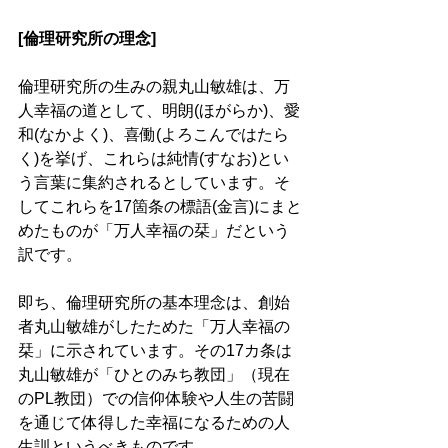
[倫理研究所の理念]
倫理研究所の生みの親丸山敏雄は、万
人幸福の道として、明朗(ほがらか)、愛
和(なかよく)、喜働(よろこんではたら
く)を挙げ、これらは純情(すなお)とい
う言葉に集約されるとしています。そ
してこれらを17箇条の標語(金言)にまと
めたものが「万人幸福の栞」だという
訳です。
即ち、倫理研究所の基本理念は、創始
者丸山敏雄がしたためた「万人幸福の
栞」に示されています。その17カ条は
丸山敏雄が「ひとのみち教団」（現在
のPL教団）での信仰体験や人生の苦闘
を通じて体得した幸福になるための人
生訓というべきものです。