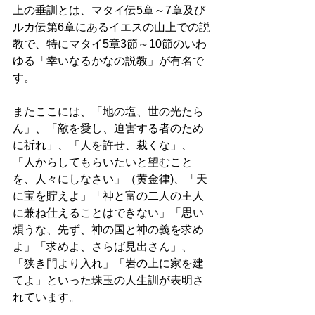
上の垂訓とは、マタイ伝5章～7章及び
ルカ伝第6章にあるイエスの山上での説
教で、特にマタイ5章3節～10節のいわ
ゆる「幸いなるかなの説教」が有名で
す。
またここには、「地の塩、世の光たら
ん」、「敵を愛し、迫害する者のため
に祈れ」、「人を許せ、裁くな」、
「人からしてもらいたいと望むこと
を、人々にしなさい」（黄金律)、「天
に宝を貯えよ」「神と富の二人の主人
に兼ね仕えることはできない」「思い
煩うな、先ず、神の国と神の義を求め
よ」「求めよ、さらば見出さん」、
「狭き門より入れ」「岩の上に家を建
てよ」といった珠玉の人生訓が表明さ
れています。