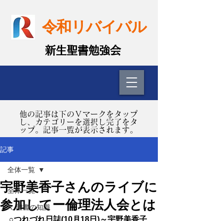
令和リバイバル
​新生聖書勉強会
​他の記事は下のＶマークをタップ
し、カテゴリーを選択し完了をタ
ップ。記事一覧が表示されます。
記事
全体一覧
宇野美香子さんのライブに
全体一覧
参加してー倫理法人会とは
A. 聖書の知識
○つれづれ日誌(10月18日)～宇野美香子