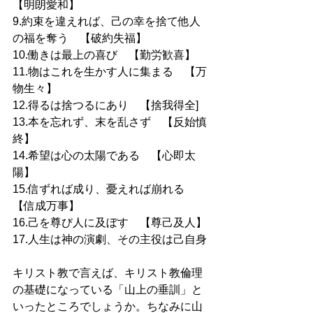
【明朗愛和】
9.約束を違えれば、己の幸を捨て他人
の福を奪う　【破約失福】
10.働きは最上の喜び　【勤労歓喜】
11.物はこれを生かす人に集まる　【万
物生々】
12.得るは捨つるにあり　【捨我得全]
13.本を忘れず、末を乱さず　【反始慎
終】
14.希望は心の太陽である　【心即太
陽】
15.信ずれば成り、憂えれば崩れる　
【信成万事】
16.己を尊び人に及ぼす　【尊己及人】
17.人生は神の演劇、その主役は己自身
キリスト教で言えば、キリスト教倫理
の基礎になっている「山上の垂訓」と
いったところでしょうか。ちなみに山