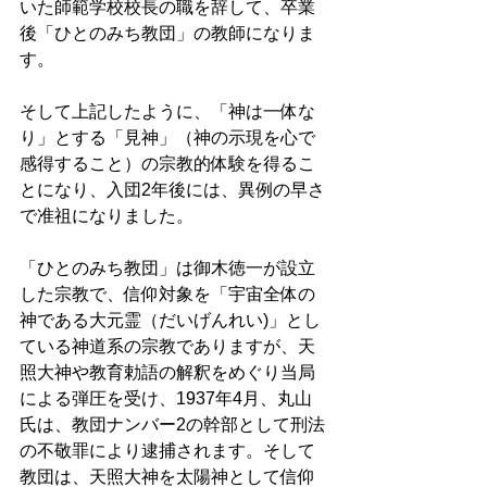
いた師範学校校長の職を辞して、卒業
後「ひとのみち教団」の教師になりま
す。
そして上記したように、「神は一体な
り」とする「見神」（神の示現を心で
感得すること）の宗教的体験を得るこ
とになり、入団2年後には、異例の早さ
で准祖になりました。
「ひとのみち教団」は御木徳一が設立
した宗教で、信仰対象を「宇宙全体の
神である大元霊（だいげんれい)」とし
ている神道系の宗教でありますが、天
照大神や教育勅語の解釈をめぐり当局
による弾圧を受け、1937年4月、丸山
氏は、教団ナンバー2の幹部として刑法
の不敬罪により逮捕されます。そして
教団は、天照大神を太陽神として信仰