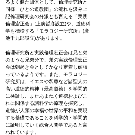
るよく似た団体として、倫理研究所と
同様「ひとの道教団」の流れを汲み上
記倫理研究会の分派とも言える「実践
倫理宏正会」(上廣哲彦設立)や、道徳科
学を標榜する「モラロジー研究所」(廣
池千九郎設立)があります。
倫理研究所と実践倫理宏正会は兄と弟
のような兄弟分で、弟の実践倫理宏正
会は朝起き会としてかなり定着し頑張
っているようです。また、モラロジー
研究所は、イエスや釈尊など諸聖人の
高い道徳的精神（最高道徳）を学問的
に検証し、またあまねく道徳およびこ
れに関係する諸科学の原理を探究し、
道徳が人類の幸福や世界の平和を実現
する基礎であることを科学的・学問的
に証明していく総合人間学であると言
われています。