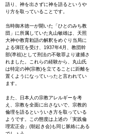
語り、神を出さずに神を語るというや
り方を取っていることです。
当時御木徳一が開いた「ひとのみち教
団」に所属していた丸山敏雄は、天照
大神や教育勅語の解釈をめぐり当局に
よる弾圧を受け、1937年4月、教団幹
部(凖祖)として刑法の不敬罪より逮捕さ
れました。これらの経験から、丸山氏
は特定の神(宗教)を立てることに距離を
置くようになっていったと言われてい
ます。
また、日本人の宗教アレルギーを考
え、宗教を全面に出さないで、宗教的
倫理を語るといういき方を取っている
ようです。この態度は上述の「実践倫
理宏正会」(朝起き会)も同じ脈絡にある
でしょう。