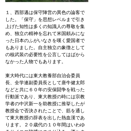
１、西部邁は保守陣営の異色の論客で
した。「保守」を思想レベルまで引き
上げた知性は多くの知識人の尊敬を集
め、独立の精神を忘れて米国頼みにな
った日本のふがいなさを嘆く愛国者で
もありました。自主独立の象徴として
の核武装の必要性を公言してはばから
なかった人物でもあります。
東大時代には東大教養部自治会委員
長、全学連副委員長として唐牛健太郎
などと共に６０年の安保闘争を戦った
行動派であり、東大教授の時には宗教
学者の中沢新一を助教授に推挙したが
教授会で否決されたことで、筋を通し
て東大教授の辞表を出した熱血漢であ
ります。２０歳代の１０年間はいわゆ