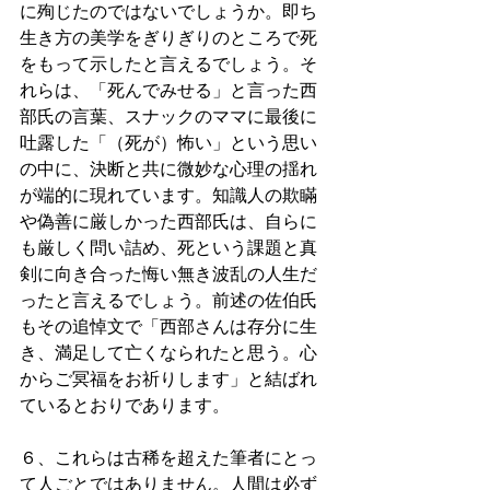
に殉じたのではないでしょうか。即ち
生き方の美学をぎりぎりのところで死
をもって示したと言えるでしょう。そ
れらは、「死んでみせる」と言った西
部氏の言葉、スナックのママに最後に
吐露した「（死が）怖い」という思い
の中に、決断と共に微妙な心理の揺れ
が端的に現れています。知識人の欺瞞
や偽善に厳しかった西部氏は、自らに
も厳しく問い詰め、死という課題と真
剣に向き合った悔い無き波乱の人生だ
ったと言えるでしょう。前述の佐伯氏
もその追悼文で「西部さんは存分に生
き、満足して亡くなられたと思う。心
からご冥福をお祈りします」と結ばれ
ているとおりであります。
６、これらは古稀を超えた筆者にとっ
て人ごとではありません。人間は必ず