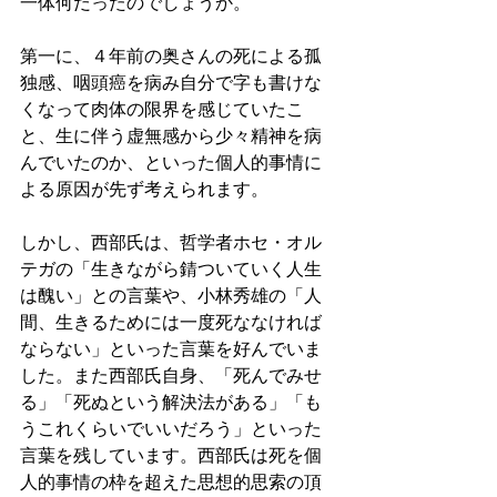
一体何だったのでしょうか。
第一に、４年前の奥さんの死による孤
独感、咽頭癌を病み自分で字も書けな
くなって肉体の限界を感じていたこ
と、生に伴う虚無感から少々精神を病
んでいたのか、といった個人的事情に
よる原因が先ず考えられます。
しかし、西部氏は、哲学者ホセ・オル
テガの「生きながら錆ついていく人生
は醜い」との言葉や、小林秀雄の「人
間、生きるためには一度死ななければ
ならない」といった言葉を好んでいま
した。また西部氏自身、「死んでみせ
る」「死ぬという解決法がある」「も
うこれくらいでいいだろう」といった
言葉を残しています。西部氏は死を個
人的事情の枠を超えた思想的思索の頂