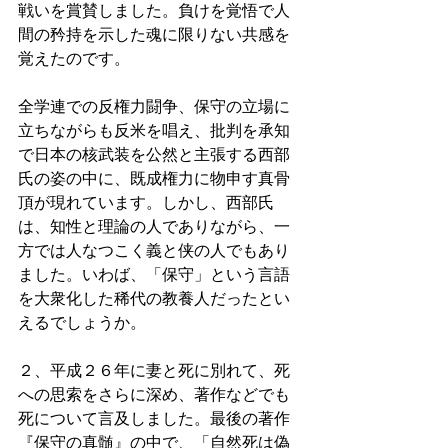
戦いを賞賛しました。負けを覚悟で人
間の矜持を示した魂に限りない共感を
覚えたのです。
全学連での反権力闘争、保守の立場に
立ちながらも反米を唱え、批判を承知
で日本の核武装を公然と主張する西部
氏の姿の中に、既成権力に物申す真骨
頂が現れています。しかし、西部氏
は、知性と理論の人でありながら、一
方では人なつこく義と侠の人でもあり
ました。いわば、「保守」という言語
を大衆化した稀代の教養人だったとい
えるでしょうか。
２、平成２６年に妻と死に別れて、死
への思索をさらに深め、著作などでも
死について言及しました。最後の著作
『保守の真髄』の中で、「自然死は偽