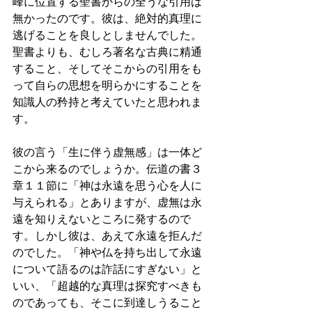
峰に位置する聖書からの全うな引用は
無かったのです。彼は、絶対的真理に
逃げることを良しとしませんでした。
聖書よりも、むしろ著名な古典に精通
すること、そしてそこからの引用をも
って自らの思想を明らかにすることを
知識人の矜持と考えていたと思われま
す。
彼の言う「生に伴う虚無感」は一体ど
こから来るのでしょうか。伝道の書３
章１１節に「神は永遠を思う心を人に
与えられる」とありますが、虚無は永
遠を知りえないところに発するので
す。しかし彼は、あえて永遠を拒んだ
のでした。「神や仏を持ち出して永遠
について語るのは詐話にすぎない」と
いい、「超越的な真理は探究すべきも
のであっても、そこに到達しうること