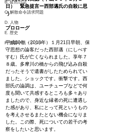
B. 徒然日誌
日）　緊急提言ー西部邁氏の自殺に思
C. 解散命令請求問題
う
D. 人物
プロローグ
E. 歴史
平成30年（2018年）１月21日早朝、保
F. 聖書小話・レジメ
守思想の論客だった西部邁（にしべす
すむ）氏が亡くなられました。享年７
８歳。多摩川の橋からの飛び込み自殺
だったそうで遺書がしたためられてい
ました。ショックです。衝撃です。西
部氏の論調は、ユーチューブなどで何
度も聞いて共感するところも多々あり
ましたので、身近な縁者の死に遭遇し
た感があり、私にとって死というもの
を考えさせるまたとない機会になりま
した。この際、死についての若干の考
察をしたいと思います。