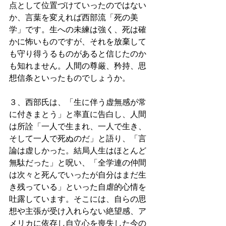
点として位置づけていったのではない
か、言葉を変えれば西部流「死の美
学」です。生への未練は強く、死は確
かに怖いものですが、それを放棄して
も守り得うるものがあると信じたのか
も知れません。人間の尊厳、矜持、思
想信条といったものでしょうか。
３、西部氏は、「生に伴う虚無感が常
に付きまとう」と率直に告白し、人間
は所詮「一人で生まれ、一人で生き、
そして一人で死ぬのだ」と語り、「言
論は虚しかった。結局人生はほとんど
無駄だった」と呪い、「全学連の仲間
は次々と死んでいったが自分はまだ生
き残っている」といった自虐的心情を
吐露しています。そこには、自らの思
想や主張が受け入れらない絶望感、ア
メリカに依存し自立心を喪失した今の