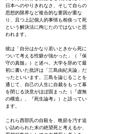
日本へのやりきれなさ、そして自らの
思想的限界など複合的な要因が重な
り、且つ上記個人的事情も相俟って死
という解決法に殉じたのではないと思
われます。
彼は「自分はかなり若いときから死に
ついて考える性癖が強かった」（『保
守の真髄』）と述べ、大学を辞めて最
初に書いた批評は「三島由紀夫論」だ
ったといいます。三島を論じることを
通じて、自己の人生に自裁をもって幕
を閉じる決意がほぼ固まった（『虚無
の構造』、『死生論考』）と語ってい
ます。
これら西部氏の自殺を、晩節を汚す追
い詰められた末の絶望死と考えるか、