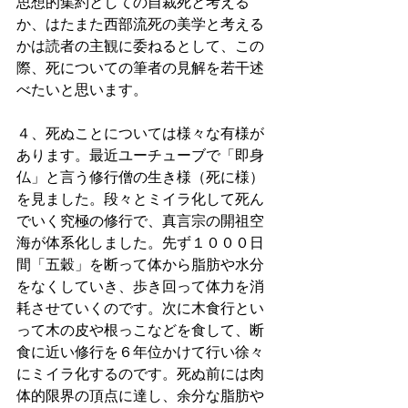
思想的集約としての自裁死と考える
か、はたまた西部流死の美学と考える
かは読者の主観に委ねるとして、この
際、死についての筆者の見解を若干述
べたいと思います。
４、死ぬことについては様々な有様が
あります。最近ユーチューブで「即身
仏」と言う修行僧の生き様（死に様）
を見ました。段々とミイラ化して死ん
でいく究極の修行で、真言宗の開祖空
海が体系化しました。先ず１０００日
間「五穀」を断って体から脂肪や水分
をなくしていき、歩き回って体力を消
耗させていくのです。次に木食行とい
って木の皮や根っこなどを食して、断
食に近い修行を６年位かけて行い徐々
にミイラ化するのです。死ぬ前には肉
体的限界の頂点に達し、余分な脂肪や