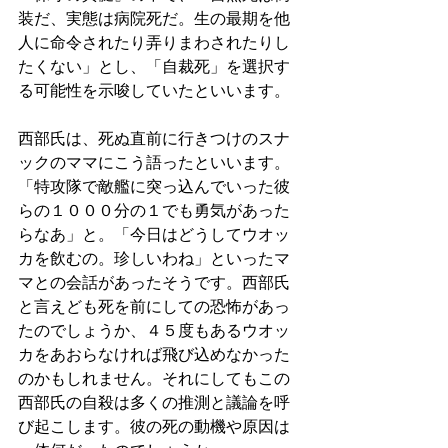
装だ、実態は病院死だ。生の最期を他
人に命令されたり弄りまわされたりし
たくない」とし、「自裁死」を選択す
る可能性を示唆していたといいます。
西部氏は、死ぬ直前に行きつけのスナ
ックのママにこう語ったといいます。
「特攻隊で敵艦に突っ込んでいった彼
らの１０００分の１でも勇気があった
らなあ」と。「今日はどうしてウオッ
カを飲むの。珍しいわね」といったマ
マとの会話があったそうです。西部氏
と言えども死を前にしての恐怖があっ
たのでしょうか、４５度もあるウオッ
カをあおらなければ飛び込めなかった
のかもしれません。それにしてもこの
西部氏の自殺は多くの推測と議論を呼
び起こします。彼の死の動機や原因は