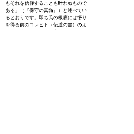
もそれを信仰することも叶わぬもので
ある」（『保守の真髄』）と述べてい
るとおりです。即ち氏の根底には悟り
を得る前のコレヒト（伝道の書）のよ
うに、底知れぬ人生の空しさ、ニヒリ
ズムが横たわっていました。そしてそ
のニヒリズムの世界こそ自らの住処と
して甘んじて受け入れ、あえてこの絶
望を脱して永遠の世界へ飛翔しようと
などとは考えていなかったのです。そ
こに思想家としての宿命と限界がある
のかもしれません。神抜きの思想の宿
命です。
筆者には西部氏のような碩学はありま
せんが、明確に神を知っています。世
俗的人間の典型たる筆者のような者
が、原理講論や聖書を通じて示された
神の声を聞き、永遠という価値に触れ