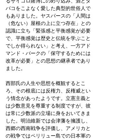
るサイコロ賭博にのめり込み、酒とタ
バコをこよなく愛した典型的世俗人で
もありました。ヤスパースの「人間は
（危ない）屋根の上に立つ存在」との
認識に立ち「緊張感と平衡感覚が必要
で、平衡感覚は歴史と伝統を学ぶこと
でしか得られない」と考え、一方アド
マンド・バークの「保守するためには
改革が必要」との思想の継承者であり
ました。
西部氏の人生や思想を概観するとこ
ろ、その根底には反権力、反権威とい
う情念があったようです。立憲主義と
は少数意見を尊重する制度ですが、彼
は常に少数派の立場に身をおいてきま
した。明治維新では会津藩を擁護し、
西郷の西南戦争を評価し、アメリカと
の戦争ではペリリュー島での日本軍の