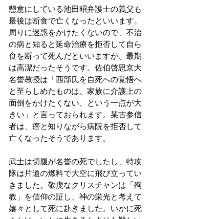
懇意にしている池田昭弁護士の義父も
最後は断食で亡くなったといいます。
周りに迷惑をかけたくないので、不治
の病と知ると延命治療を拒否して自ら
食を断って死んだといいますが、最期
は高潔だったそうです。佐伯啓思京大
名誉教授は「西部氏を自死への覚悟へ
と至らしめたものは、家族に介護上の
面倒をかけたくない、という一点が大
きい」と言っておられます。某古参信
者は、癌と知りながら病院を拒否して
亡くなったそうであります。
武士は切腹が名誉の死でしたし、特攻
隊は片道の燃料で大空に飛び立ってい
きました。敬虔なクリスチャンは「殉
教」を信仰の証し、神の栄光と考えて
嬉々として死に赴きました。いかに死