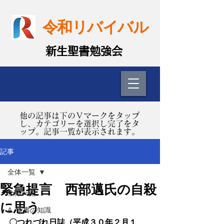
令和リバイバル
​新生聖書勉強会
​他の記事は下のＶマークをタップ
し、カテゴリーを選択し完了をタ
ップ。記事一覧が表示されます。
記事
全体一覧
緊急提言 西部邁氏の自殺
全体一覧
に思う
A. 聖書の知識
〇つれづれ日誌（平成３０年２月１