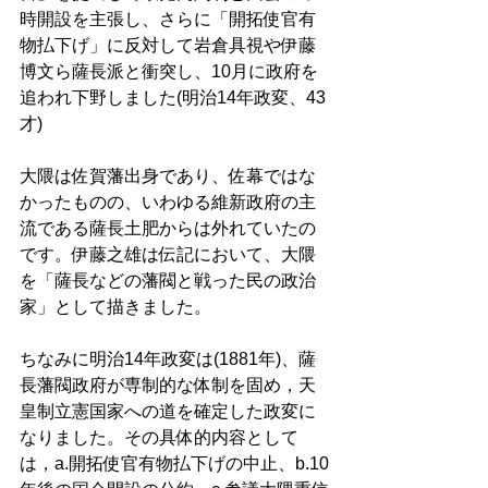
時開設を主張し、さらに「開拓使官有
物払下げ」に反対して岩倉具視や伊藤
博文ら薩長派と衝突し、10月に政府を
追われ下野しました(明治14年政変、43
才) 
大隈は佐賀藩出身であり、佐幕ではな
かったものの、いわゆる維新政府の主
流である薩長土肥からは外れていたの
です。伊藤之雄は伝記において、大隈
を「薩長などの藩閥と戦った民の政治
家」として描きました。 
ちなみに明治14年政変は(1881年)、薩
長藩閥政府が専制的な体制を固め，天
皇制立憲国家への道を確定した政変に
なりました。その具体的内容として
は，a.開拓使官有物払下げの中止、b.10