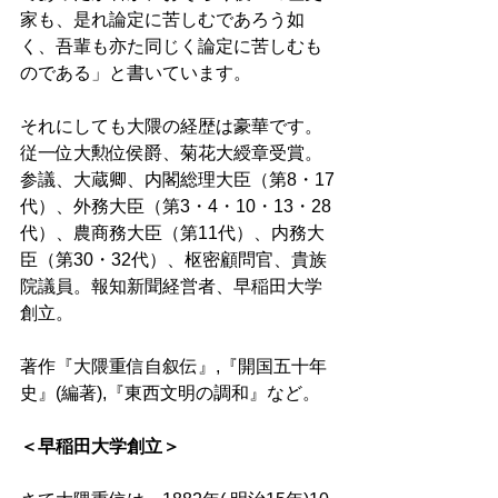
家も、是れ論定に苦しむであろう如
く、吾輩も亦た同じく論定に苦しむも
のである」と書いています。 
それにしても大隈の経歴は豪華です。
従一位大勲位侯爵、菊花大綬章受賞。
参議、大蔵卿、内閣総理大臣（第8・17
代）、外務大臣（第3・4・10・13・28
代）、農商務大臣（第11代）、内務大
臣（第30・32代）、枢密顧問官、貴族
院議員。報知新聞経営者、早稲田大学
創立。 
著作『大隈重信自叙伝』,『開国五十年
史』(編著),『東西文明の調和』など。 
＜早稲田大学創立＞