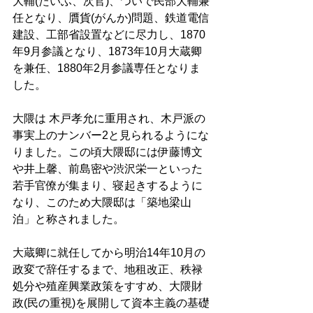
大輔(たいふ、次官)、ついで民部大輔兼
任となり、贋貨(がんか)問題、鉄道電信
建設、工部省設置などに尽力し、1870
年9月参議となり、1873年10月大蔵卿
を兼任、1880年2月参議専任となりま
した。 
大隈は 木戸孝允に重用され、木戸派の
事実上のナンバー2と見られるようにな
りました。この頃大隈邸には伊藤博文
や井上馨、前島密や渋沢栄一といった
若手官僚が集まり、寝起きするように
なり、このため大隈邸は「築地梁山
泊」と称されました。 
大蔵卿に就任してから明治14年10月の
政変で辞任するまで、地租改正、秩禄
処分や殖産興業政策をすすめ、大隈財
政(民の重視)を展開して資本主義の基礎