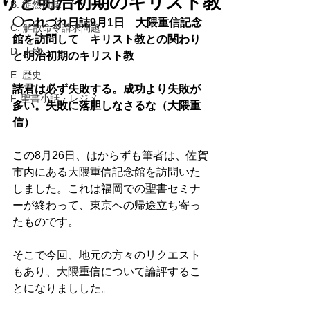
りと明治初期のキリスト教
B. 徒然日誌
◯つれづれ日誌9月1日　大隈重信記念
C. 解散命令請求問題
館を訪問して　キリスト教との関わり
D. 人物
と明治初期のキリスト教 
E. 歴史
諸君は必ず失敗する。成功より失敗が
F. 聖書小話・レジメ
多い。失敗に落胆しなさるな（大隈重
信）
この8月26日、はからずも筆者は、佐賀
市内にある大隈重信記念館を訪問いた
しました。これは福岡での聖書セミナ
ーが終わって、東京への帰途立ち寄っ
たものです。 
そこで今回、地元の方々のリクエスト
もあり、大隈重信について論評するこ
とになりましした。 