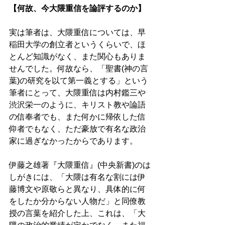
【何故、今大隈重信を論評するのか】 
実は筆者は、大隈重信については、早
稲田大学の創立者というくらいで、ほ
とんど知識がなく、また関心もありま
せんでした。何故なら、「聖書(神の言
葉)の研究を以て第一義とする」という
筆者にとって、大隈重信は内村鑑三や
渋沢栄一のように、キリスト教や論語
の信奉者でも、また何かに帰依した信
仰者でもなく、ただ豪放で有名な政治
家に過ぎなかったからであります。 
伊藤之雄著『大隈重信』(中央新書)のは
しがきには、「大隈は有名な割には伊
藤博文や原敬らと異なり、具体的に何
をしたか分からない人物だ」と同僚教
授の言葉を紹介した上、これは、「大