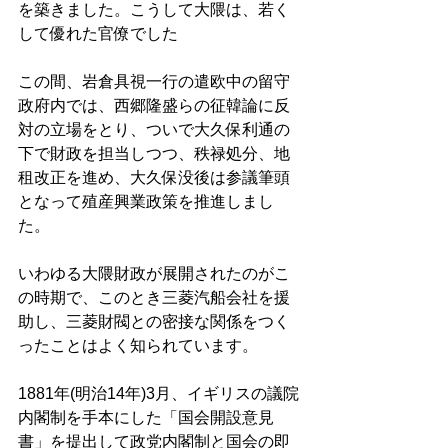
を築きました。こうして大隈は、若く
して優れた官僚でした 
この間、岩倉具視一行の遣欧中の留守
政府内では、西郷隆盛らの征韓論に反
対の立場をとり、ついで大久保利通の
下で財政を担当しつつ、秩禄処分、地
租改正を進め、大久保没後は参議筆頭
となって殖産興業政策を推進しまし
た。 
いわゆる大隈財政が展開されたのがこ
の時期で、このとき三菱汽船会社を援
助し、三菱財閥との密接な関係をつく
ったことはよく知られています。 
1881年(明治14年)3月、イギリスの議院
内閣制を手本にした「国会開設意見
書」を提出して政党内閣制と国会の即