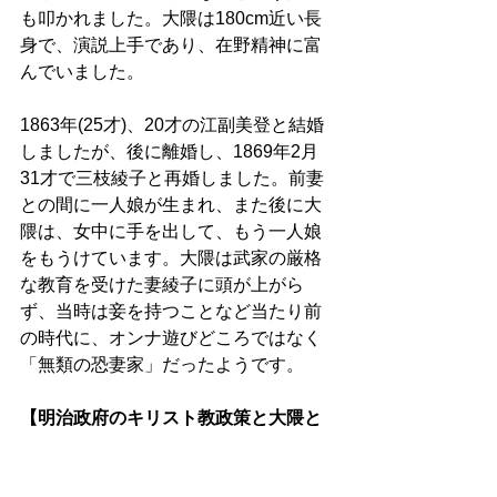
も叩かれました。大隈は180cm近い長
身で、演説上手であり、在野精神に富
んでいました。 
1863年(25才)、20才の江副美登と結婚
しましたが、後に離婚し、1869年2月
31才で三枝綾子と再婚しました。前妻
との間に一人娘が生まれ、また後に大
隈は、女中に手を出して、もう一人娘
をもうけています。大隈は武家の厳格
な教育を受けた妻綾子に頭が上がら
ず、当時は妾を持つことなど当たり前
の時代に、オンナ遊びどころではなく
「無類の恐妻家」だったようです。 
【明治政府のキリスト教政策と大隈と
の接点】 