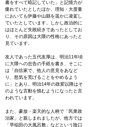
書をすべて暗記していた」と記憶力が
優れていたとしたほか、理知・大度量
においても伊藤や山縣を遥かに凌駕し
ていたとしています。しかし政治的に
はほとんど失敗続きであったとしてお
り、その原因は大隈の性格にあったと
見ています。 
友人であった五代友厚は、明治11年頃
に大隈への忠告の手紙を書き、そこに
は「自信家で、他人の意見をあなど
り、怒気を荒げることをやめるよう
に」とあり、明治14年の政変以降はそ
のような言動を慎むようになったと言
われています。 
また、豪放・楽天的な人柄で「民衆政
治家」と親しまれましたが、他方では
「早稲田の大風呂敷」などという陰口