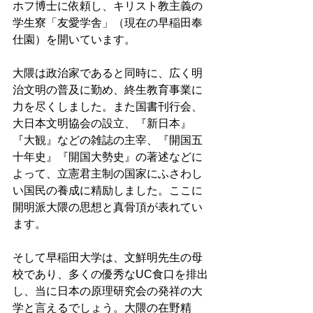
ホフ博士に依頼し、キリスト教主義の
学生寮「友愛学舎」（現在の早稲田奉
仕園）を開いています。 
大隈は政治家であると同時に、広く明
治文明の普及に勤め、終生教育事業に
力を尽くしました。また国書刊行会、
大日本文明協会の設立、『新日本』
『大観』などの雑誌の主宰、『開国五
十年史』『開国大勢史』の著述などに
よって、立憲君主制の国家にふさわし
い国民の養成に精励しました。ここに
開明派大隈の思想と真骨頂が表れてい
ます。 
そして早稲田大学は、文鮮明先生の母
校であり、多くの優秀なUC食口を排出
し、当に日本の原理研究会の発祥の大
学と言えるでしょう。大隈の在野精