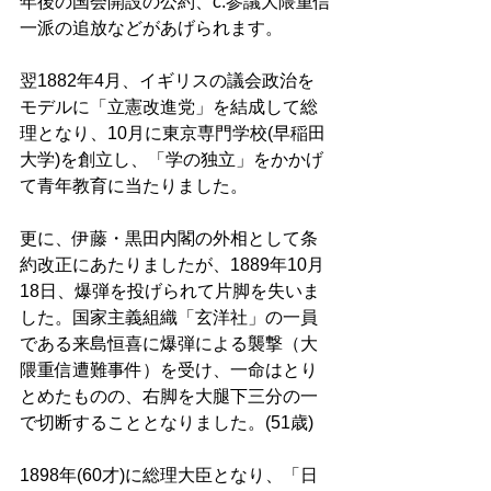
年後の国会開設の公約、c.参議大隈重信
一派の追放などがあげられます。 
翌1882年4月、イギリスの議会政治を
モデルに「立憲改進党」を結成して総
理となり、10月に東京専門学校(早稲田
大学)を創立し、「学の独立」をかかげ
て青年教育に当たりました。 
更に、伊藤・黒田内閣の外相として条
約改正にあたりましたが、1889年10月
18日、爆弾を投げられて片脚を失いま
した。国家主義組織「玄洋社」の一員
である来島恒喜に爆弾による襲撃（大
隈重信遭難事件）を受け、一命はとり
とめたものの、右脚を大腿下三分の一
で切断することとなりました。(51歳) 
1898年(60才)に総理大臣となり、「日