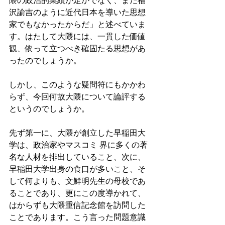
隈の政治的業績が定かでなく、また福
沢諭吉のように近代日本を導いた思想
家でもなかったからだ」と述べていま
す。はたして大隈には、一貫した価値
観、依って立つべき確固たる思想があ
ったのでしょうか。 
しかし、このような疑問符にもかかわ
らず、今回何故大隈について論評する
というのでしょうか。 
先ず第一に、大隈が創立した早稲田大
学は、政治家やマスコミ 界に多くの著
名な人材を排出していること、次に、
早稲田大学出身の食口が多いこと、そ
して何よりも、文鮮明先生の母校であ
ることであり、更にこの度導かれて、
はからずも大隈重信記念館を訪問した
ことであります。こう言った問題意識