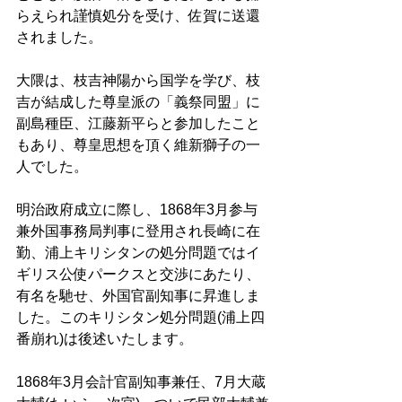
らえられ謹慎処分を受け、佐賀に送還
されました。 
大隈は、枝吉神陽から国学を学び、枝
吉が結成した尊皇派の「義祭同盟」に
副島種臣、江藤新平らと参加したこと
もあり、尊皇思想を頂く維新獅子の一
人でした。 
明治政府成立に際し、1868年3月参与
兼外国事務局判事に登用され長崎に在
勤、浦上キリシタンの処分問題ではイ
ギリス公使パークスと交渉にあたり、
有名を馳せ、外国官副知事に昇進しま
した。このキリシタン処分問題(浦上四
番崩れ)は後述いたします。 
1868年3月会計官副知事兼任、7月大蔵