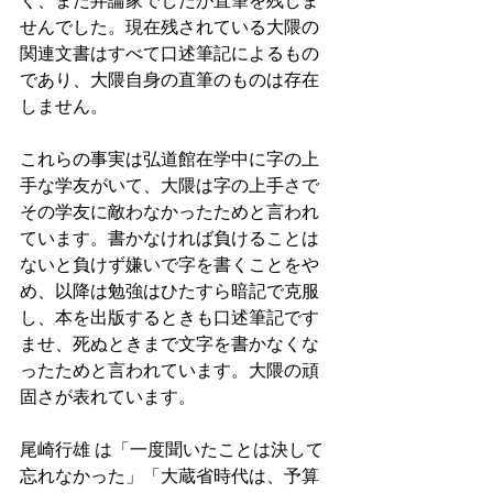
く、また弁論家でしたが直筆を残しま
せんでした。現在残されている大隈の
関連文書はすべて口述筆記によるもの
であり、大隈自身の直筆のものは存在
しません。 
これらの事実は弘道館在学中に字の上
手な学友がいて、大隈は字の上手さで
その学友に敵わなかったためと言われ
ています。書かなければ負けることは
ないと負けず嫌いで字を書くことをや
め、以降は勉強はひたすら暗記で克服
し、本を出版するときも口述筆記です
ませ、死ぬときまで文字を書かなくな
ったためと言われています。大隈の頑
固さが表れています。 
尾崎行雄 は「一度聞いたことは決して
忘れなかった」「大蔵省時代は、予算