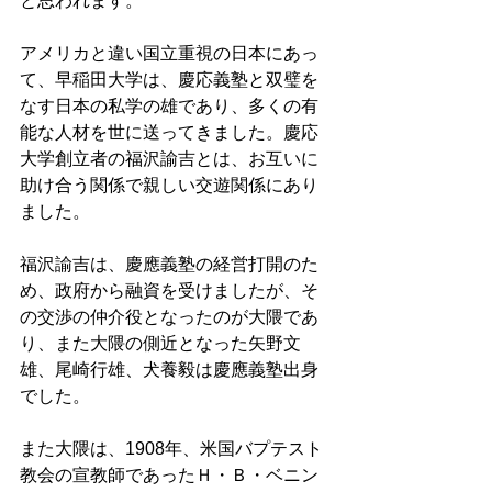
と思われます。 
アメリカと違い国立重視の日本にあっ
て、早稲田大学は、慶応義塾と双璧を
なす日本の私学の雄であり、多くの有
能な人材を世に送ってきました。慶応
大学創立者の福沢諭吉とは、お互いに
助け合う関係で親しい交遊関係にあり
ました。 
福沢諭吉は、慶應義塾の経営打開のた
め、政府から融資を受けましたが、そ
の交渉の仲介役となったのが大隈であ
り、また大隈の側近となった矢野文
雄、尾崎行雄、犬養毅は慶應義塾出身
でした。 
また大隈は、1908年、米国バプテスト
教会の宣教師であったＨ・Ｂ・ベニン