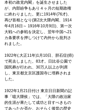
本初の政党内閣」を誕生させました
が、内部紛争もあり４ヶ月の短期政権
に終わりました。更に1914年(76才)、
再び首相となり(第2次大隈内閣、1914
年4月16日～ 1916年10月9日)、第一次
大戦への参戦を決定し、翌年中国へ21
カ条要求を押しつけて内外から批判さ
れました。 
1922年(.大正11年)1月10日、胆石症(癌)
で死去しました。83才。日比谷公園で
国民葬が行われ、30万人以上が列席
し、東京都文京区護国寺に埋葬されま
した。 
1922年1月21日付け 東京日日新聞の記
事「噫大隈侯」では、「大隈の政治家
的生涯が果たして成功と目すべきもの
であったか否か、おそらく後世の歴史