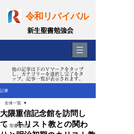
令和リバイバル
​新生聖書勉強会
​他の記事は下のＶマークをタップ
し、カテゴリーを選択し完了をタ
ップ。記事一覧が表示されます。
記事
全体一覧
大隈重信記念館を訪問し
全体一覧
て キリスト教との関わ
A. 聖書の知識