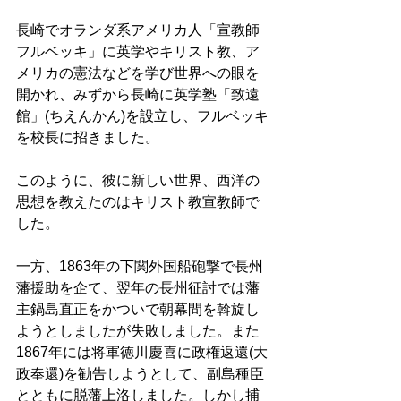
長崎でオランダ系アメリカ人「宣教師
フルベッキ」に英学やキリスト教、ア
メリカの憲法などを学び世界への眼を
開かれ、みずから長崎に英学塾「致遠
館」(ちえんかん)を設立し、フルベッキ
を校長に招きました。 
このように、彼に新しい世界、西洋の
思想を教えたのはキリスト教宣教師で
した。 
一方、1863年の下関外国船砲撃で長州
藩援助を企て、翌年の長州征討では藩
主鍋島直正をかついで朝幕間を斡旋し
ようとしましたが失敗しました。また
1867年には将軍徳川慶喜に政権返還(大
政奉還)を勧告しようとして、副島種臣
とともに脱藩上洛しました。しかし捕