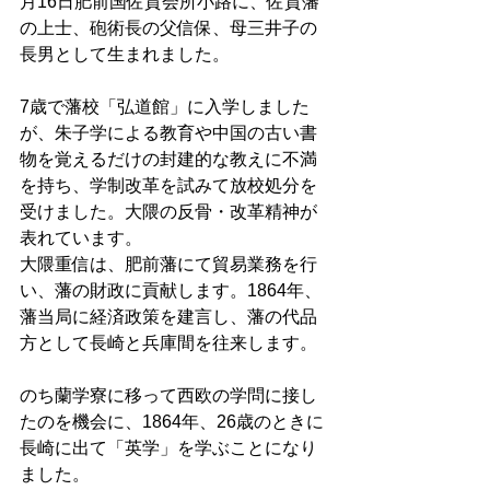
月16日肥前国佐賀会所小路に、佐賀藩
の上士、砲術長の父信保、母三井子の
長男として生まれました。 
7歳で藩校「弘道館」に入学しました
が、朱子学による教育や中国の古い書
物を覚えるだけの封建的な教えに不満
を持ち、学制改革を試みて放校処分を
受けました。大隈の反骨・改革精神が
表れています。 
大隈重信は、肥前藩にて貿易業務を行
い、藩の財政に貢献します。1864年、
藩当局に経済政策を建言し、藩の代品
方として長崎と兵庫間を往来します。 
のち蘭学寮に移って西欧の学問に接し
たのを機会に、1864年、26歳のときに
長崎に出て「英学」を学ぶことになり
ました。 