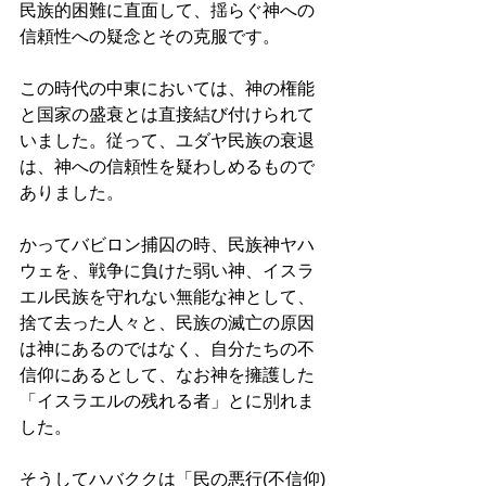
民族的困難に直面して、揺らぐ神への
信頼性への疑念とその克服です。 
この時代の中東においては、神の権能
と国家の盛衰とは直接結び付けられて
いました。従って、ユダヤ民族の衰退
は、神への信頼性を疑わしめるもので
ありました。 
かってバビロン捕囚の時、民族神ヤハ
ウェを、戦争に負けた弱い神、イスラ
エル民族を守れない無能な神として、
捨て去った人々と、民族の滅亡の原因
は神にあるのではなく、自分たちの不
信仰にあるとして、なお神を擁護した
「イスラエルの残れる者」とに別れま
した。 
そうしてハバククは「民の悪行(不信仰)