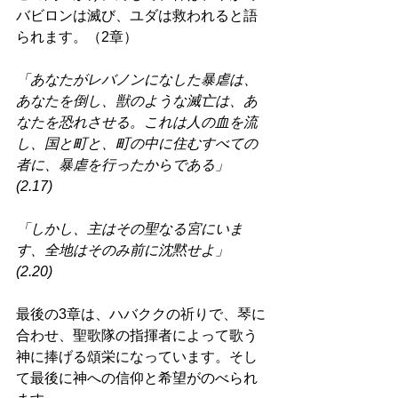
バビロンは滅び、ユダは救われると語
られます。（2章） 
「あなたがレバノンになした暴虐は、
あなたを倒し、獣のような滅亡は、あ
なたを恐れさせる。これは人の血を流
し、国と町と、町の中に住むすべての
者に、暴虐を行ったからである」
(2.17) 
「しかし、主はその聖なる宮にいま
す、全地はそのみ前に沈黙せよ」
(2.20) 
最後の3章は、ハバククの祈りで、琴に
合わせ、聖歌隊の指揮者によって歌う
神に捧げる頌栄になっています。そし
て最後に神への信仰と希望がのべられ