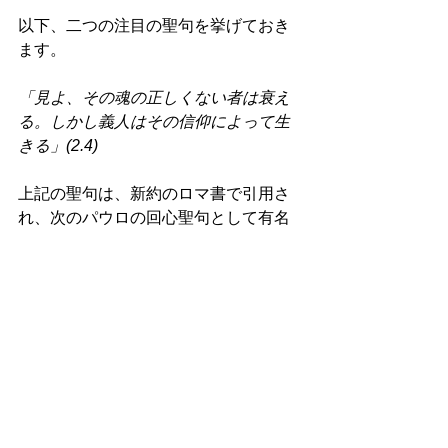
以下、二つの注目の聖句を挙げておき
ます。 
「見よ、その魂の正しくない者は衰え
る。しかし義人はその信仰によって生
きる」(2.4) 
上記の聖句は、新約のロマ書で引用さ
れ、次のパウロの回心聖句として有名
です。 
「神の義は、その福音の中に啓示さ
れ、信仰に始まり信仰に至らせる。こ
れは、『信仰による義人は生きる』と
書いてあるとおりである」(ロマ1.17) 
次にハバクク書とイザヤ書で同じ文言
の聖句が書かれています。 