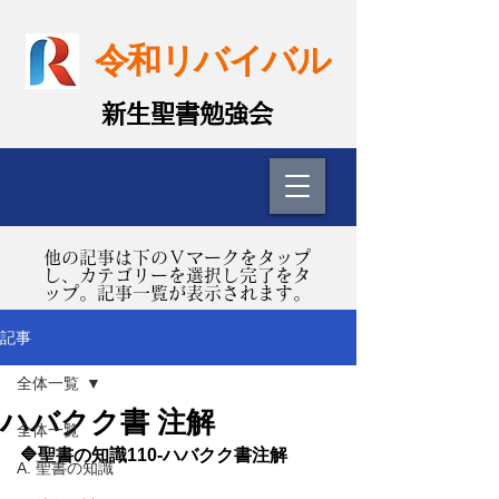
令和リバイバル
​新生聖書勉強会
​他の記事は下のＶマークをタップ
し、カテゴリーを選択し完了をタ
ップ。記事一覧が表示されます。
記事
全体一覧
ハバクク書 注解
全体一覧
🔷聖書の知識110-ハバクク書注解 
A. 聖書の知識