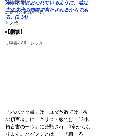
B. 徒然日誌
海が水でおおわれているように、地は
主の栄光の知識で満たされるからであ
C. 解散命令請求問題
る。(2.14) 
D. 人物
【概観】 
E. 歴史
F. 聖書小話・レジメ
『ハバクク書』は、ユダヤ教では「後
の預言者」に、キリスト教では「12小
預言書の一つ」に分類され、3章からな
ります。ハバククとは、「抱擁する」