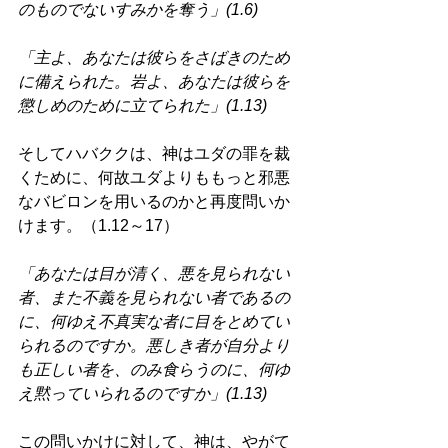
のものでないすみかを奪う」(1.6) 
「主よ、あなたは彼らをさばきのため
に備えられた。岩よ、あなたは彼らを
懲しめのために立てられた」(1.13) 
そしてハバククは、神はユダの罪を裁
くために、何故ユダよりももっと邪悪
なバビロンを用いるのかと再度問いか
けます。（1.12～17） 
「あなたは目が清く、悪を見られない
者、また不義を見られない者であるの
に、何ゆえ不真実な者に目をとめてい
られるのですか。悪しき者が自分より
も正しい者を、のみ食らうのに、何ゆ
え黙っていられるのですか」(1.13) 
この問いかけに対して、神は、やがて