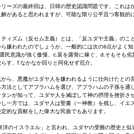
シリーズの最終回は、日韓の歴史認識問題です。これは
見解があると思われますが、可能な限り公平且つ客観的
ミティズム（反セム主義）とは、「反ユダヤ主義」のこ
から嫌われたのでしょうか。一般的には次の6点がよく知
.選民意識が強く傲慢、c.富を露骨に稼ぐ、d.そもそも劣
らす、f.なかなか回りと同化せず厄介。
点から、悪魔がユダヤ人を嫌われるように仕向けたとの
る方法としてアブラハムを選び、アブラハムの子孫を通
サタンが知って、ユダヤ人を滅ぼして神の摂理を挫折さ
かし一方では、ユダヤ人は聖書（一神教）を残し、イエ
決定的な貢献をした偉大な民族でもあります。