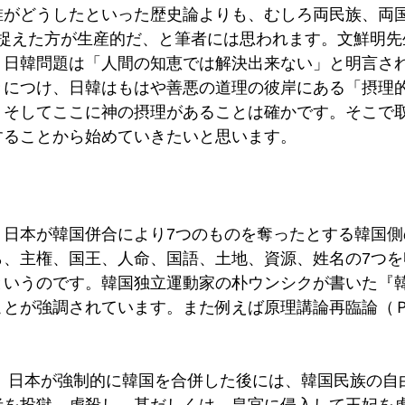
誰がどうしたといった歴史論よりも、むしろ両民族、両国
て捉えた方が生産的だ、と筆者には思われます。文鮮明先
、日韓問題は「人間の知恵では解決出来ない」と明言さ
きにつけ、日韓はもはや善悪の道理の彼岸にある「摂理
。そしてここに神の摂理があることは確かです。そこで
することから始めていきたいと思います。
、日本が韓国併合により7つのものを奪ったとする韓国側
ら、主権、国王、人命、国語、土地、資源、姓名の7つを
というのです。韓国独立運動家の朴ウンシクが書いた『
とが強調されています。また例えば原理講論再臨論（Ｐ
年、日本が強制的に韓国を合併した後には、韓国民族の自