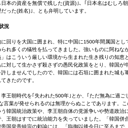
日本の資産を無償で残した(資源)｣、｢日本名はむしろ
だった(姓名)｣、とも弁明しています。
状況
に回りを大国に囲まれ、特に中国に1500年間属国とし
められ多くの犠牲を払ってきました。強いものに阿ねな
義」はこういう厳しい環境から生まれた生き残りの知恵
島に対して生かさず殺さずの愚民化政策をとり、韓国が
を許しませんでしたので、韓国には石垣に囲まれた城も
れてきたのです。
李王朝時代を｢失われた500年｣とか、｢ただ無為に過ごし
的な言葉が発せられるのは無理からぬことであります。こ
いう韓国統治政策や、李王朝自体の党派争いや勢道政治
で、王朝はすでに統治能力を失っていました。「韓国併
韓帝国皇帝純宗の勅諭には、「臨御以後今日に至るまで