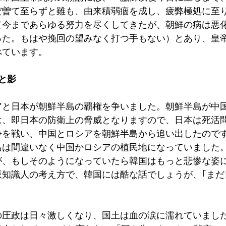
だ曽て至らずと雖も、由来積弱痼を成し、疲弊極処に至
（今まであらゆる努力を尽くしてきたが、朝鮮の病は悪
った。もはや挽回の望みなく打つ手もない）とあり、皇
べています。
と影
アと日本が朝鮮半島の覇権を争いました。朝鮮半島が中
は、即日本の防衛上の脅威となりますので、日本は死活
争を戦い、中国とロシアを朝鮮半島から追い出したので
島は間違いなく中国かロシアの植民地になっていました
が、もしそのようになっていたら韓国はもっと悲惨な姿
派知識人の考え方で、韓国には酷な話でしょうが、｢まだ
の圧政は日々激しくなり、国土は血の涙に濡れていました