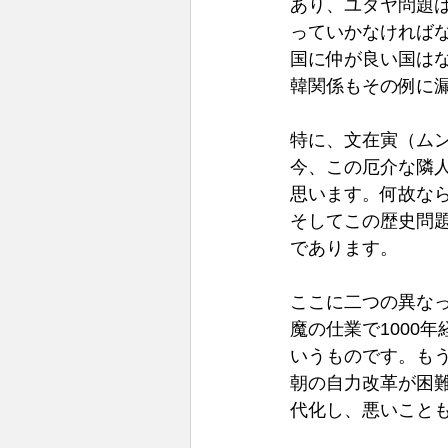
あり、ユダヤ問題
っていかなければ
国に仲が良い国は
韓関係もその例に
特に、文在寅（ム
今、この厄介な隣
思います。何故な
そしてこの歴史問題
であります。
ここに二つの異なっ
魔の仕業で1000
いうものです。も
朝の自力改革が困
代化し、悪いこと