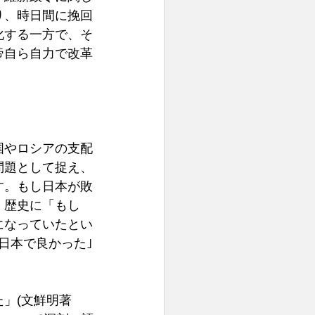
り、時日間に挽回
化する一方で、そ
帝自ら自力で改革
国やロシアの支配
問題として捉え、
す。もし日本が敗
。歴史に「もし
になっていたとい
日本で良かった｣
」(文鮮明著