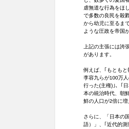
し、数多くの愛国
虐無道な行為をほ
で多数の良民を殺
から幼児に至るま
ような圧政を帝国
上記の主張には誇
があります。
例えば、｢もとも
李容九らが100万
行った(主権)｣、
本の統治時代、朝
鮮の人口が2倍に増
さらに、「日本の国
語）」、｢近代的測