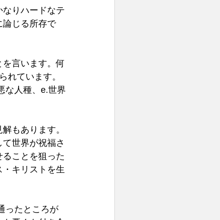
かなりハードなテ
に論じる所存で
とを言います。何
られています。
悪な人種、e.世界
見解もあります。
して世界が祝福さ
せることを狙った
ス・キリストを生