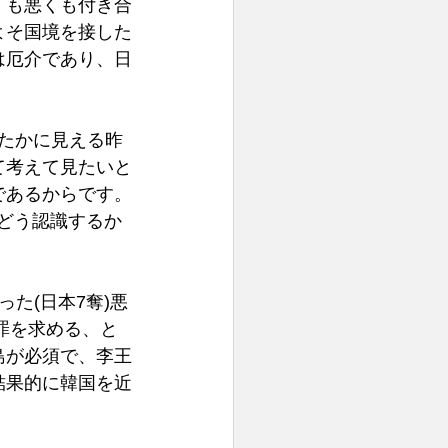
くも悪くも付き合
よそ国境を接した
は厄介であり、日
たかに見える昨
て考えて見たいと
であるからです。
をどう認識するか
た(日本7奪)悪
罪を求める、と
島が必須で、李王
結果的に韓国を近