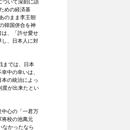
について深刻に語
ための経済基
あのまま李王朝
の韓国併合を神
者は、「許せ愛せ
導し、日本人に対
戦までは、日本
不幸中の幸いは、
日本の統治によっ
制度が出来たとい
皇中心の「一君万
軍将校の池萬元
いなかったなら