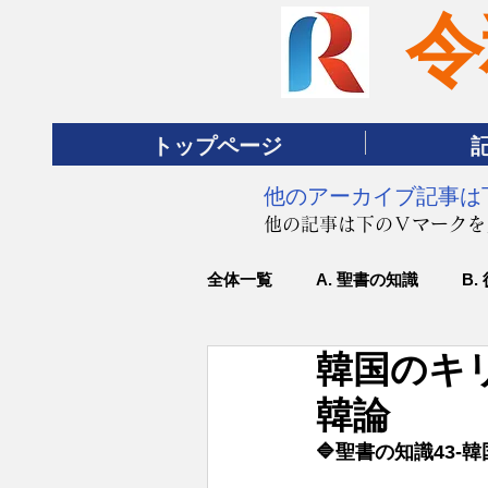
令
トップページ
​他のアーカイブ記事
​他の記事は下のＶマーク
全体一覧
A. 聖書の知識
B.
韓国のキ
韓論
🔷聖書の知識43