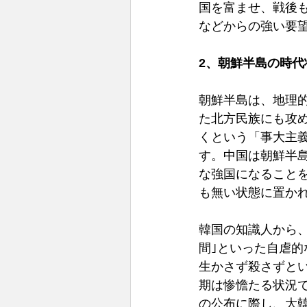
国を富ませ、戦後も
などからの強い要望
2、朝鮮半島の時代
朝鮮半島は、地理的
た北方民族にも攻
くという「事大主
す。中国は朝鮮半
な強国になること
も無い状態に置か
韓国の知識人から、
間｣といった自虐
生かさず殺さずと
期は惨憺たる状況
の公布に際し、大