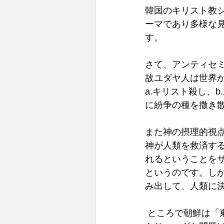
韓国のキリスト教
ーマであり多様な
す。
さて、アンティセ
故ユダヤ人は世界
a.キリスト殺し、b
に紛争の種を撒き散
また神の摂理的視
神が人類を救済す
れるということを
というのです。し
み出して、人類に
 ところで朝鮮は「東洋のイスラエル」と言われ、ユダヤの受難の歴史と似通ったところが