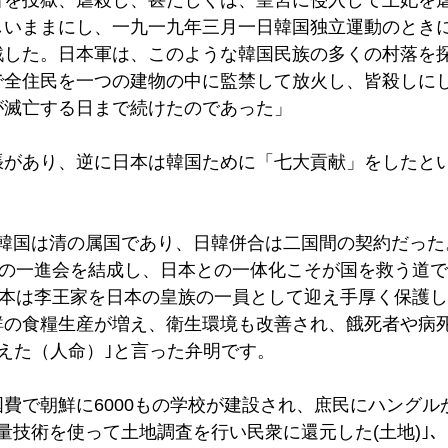
者を投獄、虐殺し、甚だしくは、皇宮に侵入して王妃を
しいままにし、一九一九年三月一日韓国独立運動のとき
戮した。日本軍は、このような韓国民族の多くの村落を
で全住民を一つの建物の中に監禁して放火し、皆殺しに
が滅亡する日まで続けたのであった」
張があり、逆に日本は韓国ために「七大貢献」をしたと
と韓国は清の属国であり、日韓併合は二国間の契約だった
人の一進会を結成し、日本との一体化こそが国を救う道
｢日本は李王家を日本の皇族の一員として迎え手厚く保護した
鮮の食糧生産が増え、衛生環境も改善され、餓死者や病
えた（人命）｣と言った弁明です。
費で朝鮮に6000もの学校が建設され、庶民にハングル
量技術を使って土地調査を行い民衆に還元した(土地)｣、