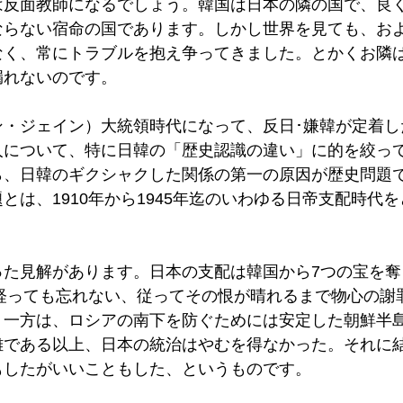
は反面教師になるでしょう。韓国は日本の隣の国で、良
ならない宿命の国であります。しかし世界を見ても、お
なく、常にトラブルを抱え争ってきました。とかくお隣
漏れないのです。
ン・ジェイン）大統領時代になって、反日･嫌韓が定着し
人について、特に日韓の「歴史認識の違い」に的を絞っ
ら、日韓のギクシャクした関係の第一の原因が歴史問題
とは、1910年から1945年迄のいわゆる日帝支配時代
た見解があります。日本の支配は韓国から7つの宝を奪っ
年経っても忘れない、従ってその恨が晴れるまで物心の謝
う一方は、ロシアの南下を防ぐためには安定した朝鮮半
難である以上、日本の統治はやむを得なかった。それに
もしたがいいこともした、というものです。