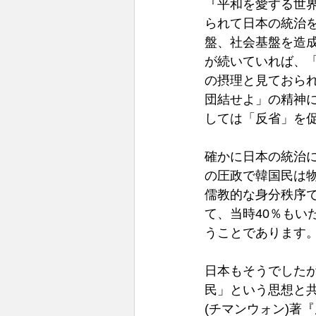
『平和を愛する世界
られて日本の統治
盤、社会基盤を造
が続いていれば、
の摂理と見ておら
団結せよ」の精神
しては「反省」を
確かに日本の統治に
の圧政で韓国民は
儒教的な身分秩序
て、当時40％も
うことであります
日本もそうでした
民」という思想と
(チマンウォン)著