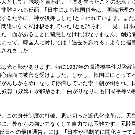
人として』P88)と言われ、「国を失ったことの悲哀」
を非難される反面、｢日本による韓国併合は、再臨摂理の
成するために、神が後押しした｣と言われています。また
「間違いなく私は殺されていた｣とも語られ、一見、日本
れた一面があることに留意しなければなりません。創始
によって、韓国人に対しては「過去を忘れる」ように指
促されました。
は光と影があります。特に1937年の盧溝橋事件以降終
物心両面で被害を受けました。しかし、韓国民にとって
でがんじがらめになって停滞していた李王朝が倒され、
いた奴隷（奴婢）が解放され、曲がりなりにも四民平等の
。
が、この身分制度の打破、思い切った近代化改革は、天
共に、外からの強い力なくして自力では困難です。元陸
『反日への最後通告』には、｢日本が強制的に開化させて