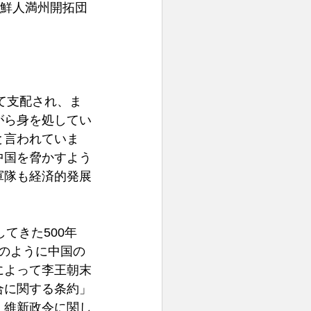
朝鮮人満州開拓団
て支配され、ま
がら身を処してい
と言われていま
中国を脅かすよう
軍隊も経済的発展
てきた500年
のように中国の
によって李王朝末
合に関する条約」
、維新政令に関し