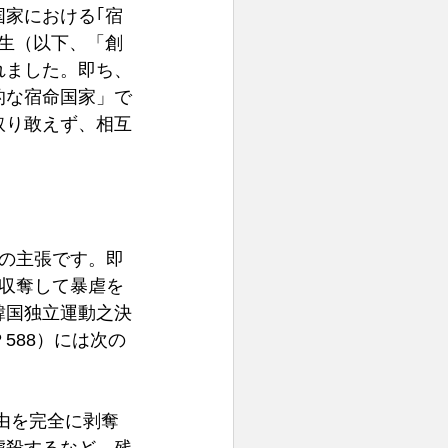
家における｢宿
生（以下、「創
れました。即ち、
的な宿命国家」で
取り敢えず、相互
の主張です。即
収奪して暴虐を
韓国独立運動之決
588）には次の
由を完全に剥奪