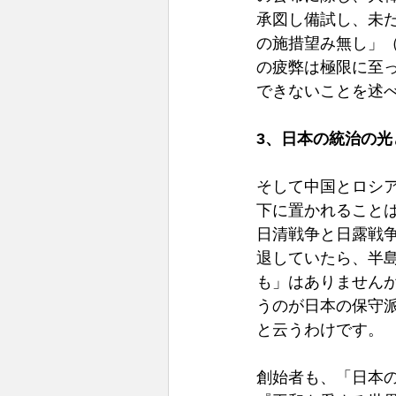
承図し備試し、未
の施措望み無し」
の疲弊は極限に至
できないことを述
3、日本の統治の光
そして中国とロシ
下に置かれること
日清戦争と日露戦
退していたら、半
も」はありません
うのが日本の保守
と云うわけです。
創始者も、「日本