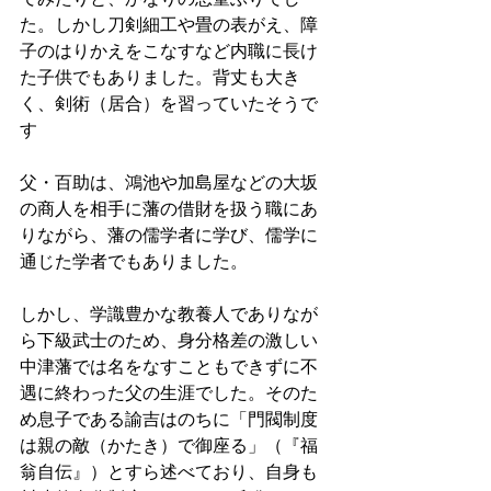
た。しかし刀剣細工や畳の表がえ、障
子のはりかえをこなすなど内職に長け
た子供でもありました。背丈も大き
く、剣術（居合）を習っていたそうで
す 
父・百助は、鴻池や加島屋などの大坂
の商人を相手に藩の借財を扱う職にあ
りながら、藩の儒学者に学び、儒学に
通じた学者でもありました。 
しかし、学識豊かな教養人でありなが
ら下級武士のため、身分格差の激しい
中津藩では名をなすこともできずに不
遇に終わった父の生涯でした。そのた
め息子である諭吉はのちに「門閥制度
は親の敵（かたき）で御座る」（『福
翁自伝』）とすら述べており、自身も