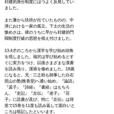
封建的身分制度にはつよく反発してい
ました。 
また藩から扶持が出ていたものの、中
津における一家の孤立、下士の生活の
惨めさは、彼のうちに早から封建的門
閥制度打破の思想を植え付けました。 
13.4才のころから漢学を学び始め頭角
を現しました。福沢は学び始めるとす
ぐに実力をつけ、以後さまざまな漢書
を読み漁り、漢籍を修めました。18歳
になると、兄・三之助も師事した白石
照山の塾(晩香堂)へ通い始め、『論語』
『孟子』『詩経』『書経』はもちろ
ん、『史記』『左伝』『老子』『荘
子』に読書が及び、特に『左伝』は得
意で15巻を11度も読み返して面白いと
ころは暗記したといいます。 