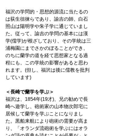
福沢の学問的・思想的源流に当たるの
は荻生徂徠らであり、諭吉の師、白石
照山は陽明学や朱子学に通じていまし
た。従って、諭吉の学問の基本には漢
学(儒学)が根ざしており、その学統は三
浦梅園にまでさかのぼることができ、
のちに蘭学の道を経て思想家となる過
程にも、この学統の影響があると思わ
れます。(但し、福沢は後に儒教を批判
しています) 
＜長崎で蘭学を学ぶ＞ 
福沢は、1854年(19才)、兄の勧めで長
崎へ遊学し、砲術家の山本物次郎宅に
居候して蘭学を学ぶことになりまし
た。黒船来航により砲術の需要が高ま
り、「オランダ流砲術を学ぶにはオラ
ンダ語の原典を読むことが必要だ」と