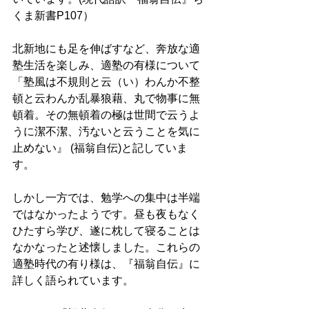
くま新書P107） 
北新地にも足を伸ばすなど、奔放な適
塾生活を楽しみ、適塾の有様について
「塾風は不規則と云（い）わんか不整
頓と云わんか乱暴狼藉、丸で物事に無
頓着。その無頓着の極は世間で云うよ
うに潔不潔、汚ないと云うことを気に
止めない』 (福翁自伝)と記していま
す。 
しかし一方では、勉学への集中は半端
ではなかったようです。昼も夜もなく
ひたすら学び、遂に枕して寝ることは
なかなったと述懐しました。これらの
適塾時代の有り様は、『福翁自伝』に
詳しく語られています。 