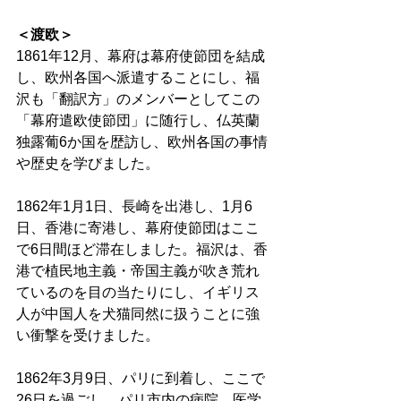
＜渡欧＞
1861年12月、幕府は幕府使節団を結成
し、欧州各国へ派遣することにし、福
沢も「翻訳方」のメンバーとしてこの
「幕府遣欧使節団」に随行し、仏英蘭
独露葡6か国を歴訪し、欧州各国の事情
や歴史を学びました。 
1862年1月1日、長崎を出港し、1月6
日、香港に寄港し、幕府使節団はここ
で6日間ほど滞在しました。福沢は、香
港で植民地主義・帝国主義が吹き荒れ
ているのを目の当たりにし、イギリス
人が中国人を犬猫同然に扱うことに強
い衝撃を受けました。 
1862年3月9日、パリに到着し、ここで
26日を過ごし、パリ市内の病院、医学