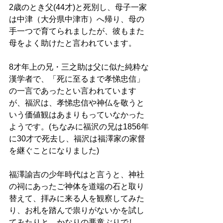
2歳のとき父(44才)と死別し、母子一家
は中津（大分県中津市）へ帰り、母の
手一つで育てられましたが、彼もまた
母をよく助けたと言われています。 
8才年上の兄・三之助は父に似た純粋な
漢学者で、「死に至るまで孝悌忠信」
の一言であったとい言われています
が、福沢は、孝悌忠信や神仏を敬うと
いう価値観はあまりもっていなかった
ようです。(ちなみに福沢の兄は1856年
に30才で死去し、福沢は福澤家の家督
を継ぐことになりました) 
福澤諭吉の少年時代はと言うと、神社
の祠にあったご神体を道端の石と取り
替えて、拝みに来る人を観察してみた
り、お札を踏んで祟りがないかを試し
てみたりと、かなりの悪童ぶりでし