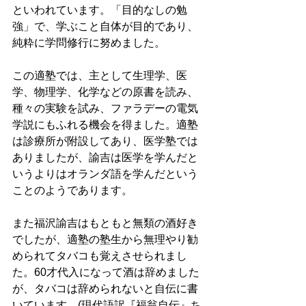
といわれています。「目的なしの勉
強」で、学ぶこと自体が目的であり、
純粋に学問修行に努めました。 
この適塾では、主として生理学、医
学、物理学、化学などの原書を読み、
種々の実験を試み、ファラデーの電気
学説にもふれる機会を得ました。適塾
は診療所が附設してあり、医学塾では
ありましたが、諭吉は医学を学んだと
いうよりはオランダ語を学んだという
ことのようであります。 
また福沢諭吉はもともと無類の酒好き
でしたが、適塾の塾生から無理やり勧
められてタバコも覚えさせられまし
た。60才代入になって酒は辞めました
が、タバコは辞められないと自伝に書
いています。(現代語訳『福翁自伝』ち