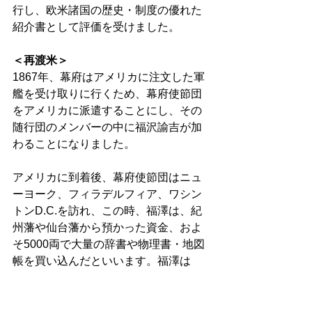
行し、欧米諸国の歴史・制度の優れた
紹介書として評価を受けました。 
＜再渡米＞
1867年、幕府はアメリカに注文した軍
艦を受け取りに行くため、幕府使節団
をアメリカに派遣することにし、その
随行団のメンバーの中に福沢諭吉が加
わることになりました。 
アメリカに到着後、幕府使節団はニュ
ーヨーク、フィラデルフィア、ワシン
トンD.C.を訪れ、この時、福澤は、紀
州藩や仙台藩から預かった資金、およ
そ5000両で大量の辞書や物理書・地図
帳を買い込んだといいます。福澤は
『西洋旅案内』（上下2巻）を書き上げ
ました。 