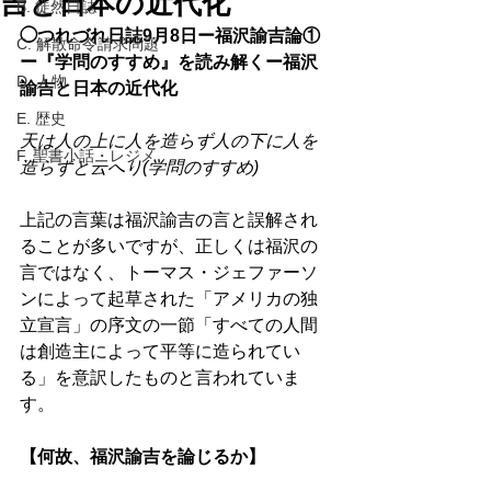
吉と日本の近代化
B. 徒然日誌
◯つれづれ日誌9月8日ー福沢諭吉論①
C. 解散命令請求問題
ー『学問のすすめ』を読み解くー福沢
D. 人物
諭吉と日本の近代化 
E. 歴史
天は人の上に人を造らず人の下に人を
F. 聖書小話・レジメ
造らずと云へり(学問のすすめ)     
上記の言葉は福沢諭吉の言と誤解され
ることが多いですが、正しくは福沢の
言ではなく、トーマス・ジェファーソ
ンによって起草された「アメリカの独
立宣言」の序文の一節「すべての人間
は創造主によって平等に造られてい
る」を意訳したものと言われていま
す。 
【何故、福沢諭吉を論じるか】 