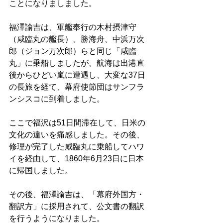
ことになりましました。 
福澤諭吉は、軍艦奉行の木村摂津守
（咸臨丸の艦長）、勝海舟、中浜万次
郎（ジョン万次郎）らと同じ「咸臨
丸」に乗船しましたが、航海は出港直
後からひどい嵐に遭遇し、大変な37日
の長旅を経て、幕府使節団はサンフラ
ンシスコに到着しました。 
ここで福沢は51日間滞在して、日米の
文化の違いを痛感しました。その後、
修理が完了した咸臨丸に乗船してハワ
イを経由して、1860年6月23日に日本
に帰国しました。 
その後、福澤諭吉は、「幕府外国方・
翻訳方」に採用されて、公文書の翻訳
を行うようになりました。 