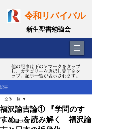
令和リバイバル
​新生聖書勉強会
​他の記事は下のＶマークをタップ
し、カテゴリーを選択し完了をタ
ップ。記事一覧が表示されます。
記事
全体一覧
福沢諭吉論① 『学問のす
全体一覧
すめ』を読み解く 福沢諭
A. 聖書の知識