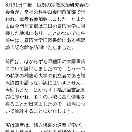
8月31日午後、恒例の宗教政治研究会の
会合が、幸福の科学白金門前支部で行
われ、筆者も参加致しました。たまた
ま白金門前支部は三田の慶応大学に隣
接した地域にあり、ことのついでに午
前中は、慶応大学旧図書館にある福沢
諭吉記念館を訪問いたしました。 
前回は、はからずも早稲田の大隈重信
について論評しましたので、もう一つ
の私学の雄慶応大学の創立者である福
沢諭吉を語らない訳にはいきません。
今回もまた、はからずも福沢諭吉記念
館に導かれ、多くの示唆に富む情報を
得ることが出来ましたので、福沢につ
いて論評することにいたします。 
実は筆者は、緒方洪庵の適塾で学び、