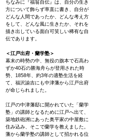
ちなみに『福翁自伝』は、自分の生き
方について飾らず率直に書き、自分が
どんな人間であったか、どんな考え方
をして、どんな風に生きたか、それを
描き出している面白可笑しい稀有な自
伝であります。
＜江戸出府・蘭学塾＞
幕末の時勢の中、無役の旗本で石高わ
ずか40石の勝海舟らが登用された時
勢、1858年、約3年の適塾生活を経
て、福沢諭吉にも中津藩から江戸出府
が命じられました。 
江戸の中津藩邸に開かれていた「蘭学
塾」の講師となるために江戸へ出て、
築地鉄砲洲にあった奥平家の中屋敷に
住み込み、そこで蘭学を教えました。
藩から蘭学塾の講師として招かれる位