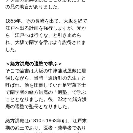
の兄の助言がありました。 
1855年、その長崎を出て、大坂を経て
江戸へ出る計画を強行しますが、兄か
ら「江戸へは行くな」と引き止めら
れ、大坂で蘭学を学ぶよう説得されま
した。 
＜緒方洪庵の適塾で学ぶ＞
そこで諭吉は大坂の中津藩蔵屋敷に居
候しながら、当時「過所町の先生」と
呼ばれ、他を圧倒していた足守藩下士
で蘭学者の緒方洪庵の「適塾」で学ぶ
こととなりました。後、22才で緒方洪
庵の適塾で塾長となりました。    
緒方洪庵は(1810～1863年)は、江戸末
期の武士であり、医者・蘭学者であり