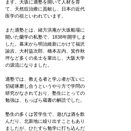
ます。大坂に適塾を開いて人材を育
て、天然痘治療に貢献し、日本の近代
医学の祖といわれています。 
また適塾とは、緒方洪庵が大坂船場に
開いた蘭学の私塾で、1838年開学しま
した。幕末から明治維新にかけて福沢
諭吉、大村益次郎、橋本左内、箕作秋
坪など多くの名士を輩出し、大阪大学
の源流になりました。 
適塾では、教える者と学ぶ者が互いに
切磋琢磨し合うというやり方で学問の
研究がなされており、塾生にとっての
勉強は、もっぱら蔵書の解読でした。 
塾生の多くは苦学生で、遊びは酒を飲
んだり、北新地に繰り出すこともあり
ましたが、ひたすら勉学に打ち込んだ