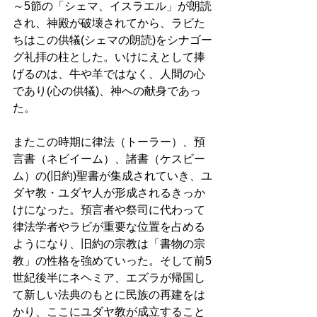
～5節の「シェマ、イスラエル」が朗読
され、神殿が破壊されてから、ラビた
ちはこの供犠(シェマの朗読)をシナゴー
グ礼拝の柱とした。いけにえとして捧
げるのは、牛や羊ではなく、人間の心
であり(心の供犠)、神への献身であっ
た。 
またこの時期に律法（トーラー）、預
言書（ネビイーム）、諸書（ケスビー
ム）の(旧約)聖書が集成されていき、ユ
ダヤ教・ユダヤ人が形成されるきっか
けになった。預言者や祭司に代わって
律法学者やラビが重要な位置を占める
ようになり、旧約の宗教は「書物の宗
教」の性格を強めていった。そして前5
世紀後半にネヘミア、エズラが帰国し
て新しい法典のもとに民族の再建をは
かり、ここにユダヤ教が成立すること