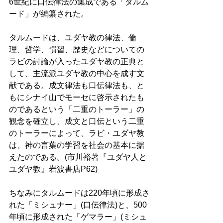
6世紀に口伝律法の集成である「タルム
ード」が編纂された。 
タルムードは、ユダヤ教の律法、倫
理、哲学、慣習、歴史などについての
ラビの討論が入ったユダヤ教の正典と
して、主流派ユダヤ教の中心を成す文
献である。成文律法も口伝律法も、と
もにシナイ山でモーセに啓示されたも
のであるという「二重のトーラー」の
観念を確立し、成文と口伝という二重
のトーラーによって、ラビ・ユダヤ教
は、神の言葉の学習を社会の基本に据
えたのである。(市川裕著『ユダヤ人と
ユダヤ教』岩波書店P62)
ちなみにタルムードは220年頃に形成さ
れた「ミシュナー」(口伝律法)と、500
年頃に形成された「ゲマラー」(ミシュ