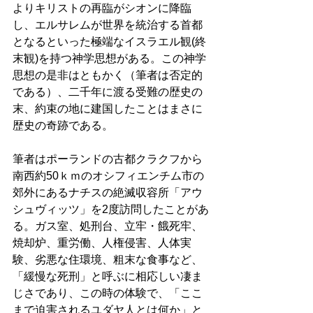
よりキリストの再臨がシオンに降臨
し、エルサレムが世界を統治する首都
となるといった極端なイスラエル観(終
末観)を持つ神学思想がある。この神学
思想の是非はともかく（筆者は否定的
である）、二千年に渡る受難の歴史の
末、約束の地に建国したことはまさに
歴史の奇跡である。 
筆者はポーランドの古都クラクフから
南西約50ｋｍのオシフィエンチム市の
郊外にあるナチスの絶滅収容所「アウ
シュヴィッツ」を2度訪問したことがあ
る。ガス室、処刑台、立牢・餓死牢、
焼却炉、重労働、人権侵害、人体実
験、劣悪な住環境、粗末な食事など、
「緩慢な死刑」と呼ぶに相応しい凄ま
じさであり、この時の体験で、「ここ
まで迫害されるユダヤ人とは何か」と