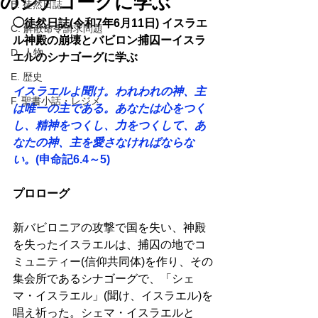
のシナゴーグに学ぶ
B. 徒然日誌
◯徒然日誌(令和7年6月11日) イスラエ
C. 解散命令請求問題
ル神殿の崩壊とバビロン捕囚ーイスラ
D. 人物
エルのシナゴーグに学ぶ 
E. 歴史
イスラエルよ聞け。われわれの神、主
F. 聖書小話・レジメ
は唯一の主である。あなたは心をつく
し、精神をつくし、力をつくして、あ
なたの神、主を愛さなければならな
い。
(申命記6.4～5)
プロローグ 
新バビロニアの攻撃で国を失い、神殿
を失ったイスラエルは、捕囚の地でコ
ミュニティー(信仰共同体)を作り、その
集会所であるシナゴーグで、「シェ
マ・イスラエル」(聞け、イスラエル)を
唱え祈った。シェマ・イスラエルと