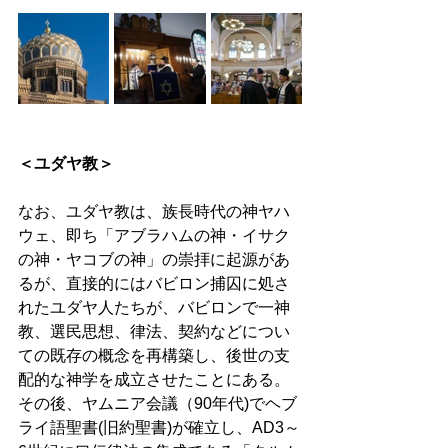
＜ユダヤ教＞ 
なお、ユダヤ教は、族長時代の神ヤハ
ウェ、即ち「アブラハムの神・イサク
の神・ヤコブの神」の崇拝に起源があ
るが、直接的にはバビロン捕囚に処さ
れたユダヤ人たちが、バビロンで一神
教、選民思想、律法、契約などについ
ての既存の概念を再構築し、後世の支
配的な神学を成立させたことにある。
その後、ヤムニア会議（90年代)でヘブ
ライ語聖書(旧約聖書)が確立し、AD3～