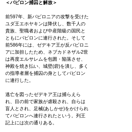
＜バビロン捕囚と解放＞ 
前597年、新バビロニアの攻撃を受けた
ユダ王エホヤキンは降伏し、数千人の
貴族、聖職者および中産階級の国民と
ともにバビロンに連行された。そして
前586年には、ゼデキア王が反バビロニ
アに加担したため、ネブカドネザル2世
は再度エルサレムを包囲・陥落させ、
神殿を焼き払い、城壁(砦)を潰し、多く
の指導者層を捕囚の身としてバビロン
に連行した。 
逃亡を図ったゼデキア王は捕らえら
れ、目の前で家族が虐殺され、自らは
盲人とされ、足械(あしかせ)をかけられ
てバビロンへ連行されたという。列王
記上には次の通りある。 