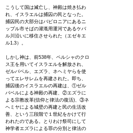
こうして国は滅亡し、神殿は焼き払わ
れ、イスラエルは捕囚の民となった。
捕囚民の大部分はバビロニアにあるニ
ップル市そばの灌漑用運河であるケバ
ル川沿いに移住させられた（エゼキエ
ル1.3）。 
しかし神は、前538年、ペルシャのクロ
ス王を用いてイスラエルを解放され、
ゼルバベル、エズラ、ネヘミヤらを使
ってエレサレムを再建された。即ち、
捕囚後のイスラエルの再建は、①ゼル
バベルによる神殿の再建、②エズラに
よる宗教改革(信仰と律法の復活)、③ネ
ヘミヤによる城壁の再建と民の生活改
善、という三段階で１世紀をかけて行
われたのである。とりわけ祭司にして
神学者エズラによる罪の分別と律法の