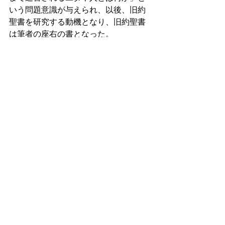
いう問題意識が与えられ、以後、旧約
聖書を研究する動機となり、旧約聖書
は筆者の座右の書となった。
では、何故、ユダヤ人は迫害されたの
だろうか。先ず第一に宗教的要因があ
る。周りと同化しないユダヤ教独特の
違和感に加えて、キリスト教世界から
の「キリスト殺し」への憎悪がある。
「キリストを十字架にかけて殺したユ
ダヤ人」のレッテルは、中世以来、ヨ
ーロッパのキリスト教社会に根付いて
きた。第二は、経済的・政治的・社会
的要因である。貸金業で富を築いたユ
ダヤ人への嫉妬と反感、ペスト(黒死病)
の流行をユダヤ人のせいにするなどの
陰謀論、シオンの議定書に象徴される
ユダヤ人をスケープゴートにした権力