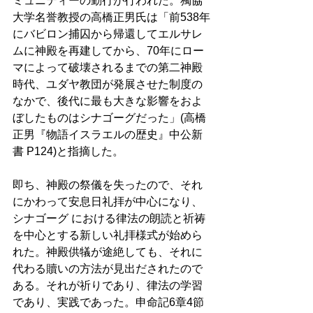
ミュニティーの勤行が行われた。獨協
大学名誉教授の高橋正男氏は「前538年
にバビロン捕囚から帰還してエルサレ
ムに神殿を再建してから、70年にロー
マによって破壊されるまでの第二神殿
時代、ユダヤ教団が発展させた制度の
なかで、後代に最も大きな影響をおよ
ぼしたものはシナゴーグだった」(高橋
正男『物語イスラエルの歴史』中公新
書 P124)と指摘した。 
即ち、神殿の祭儀を失ったので、それ
にかわって安息日礼拝が中心になり、
シナゴーグ における律法の朗読と祈祷
を中心とする新しい礼拝様式が始めら
れた。神殿供犠が途絶しても、それに
代わる贖いの方法が見出だされたので
ある。それが祈りであり、律法の学習
であり、実践であった。申命記6章4節