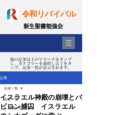
令和リバイバル
​新生聖書勉強会
​他の記事は下のＶマークをタップ
し、カテゴリーを選択し完了をタ
ップ。記事一覧が表示されます。
記事
全体一覧
イスラエル神殿の崩壊とバ
全体一覧
ビロン捕囚 イスラエル
A. 聖書の知識