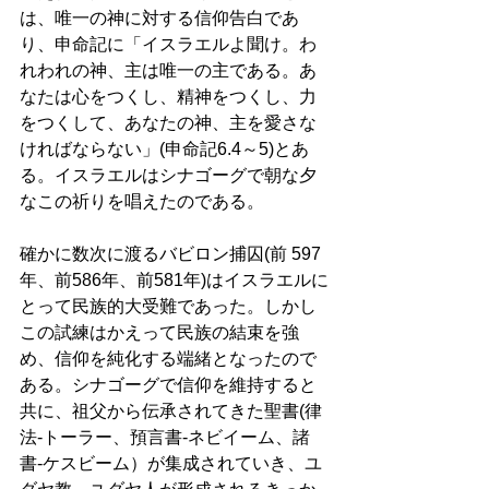
は、唯一の神に対する信仰告白であ
り、申命記に「イスラエルよ聞け。わ
れわれの神、主は唯一の主である。あ
なたは心をつくし、精神をつくし、力
をつくして、あなたの神、主を愛さな
ければならない」(申命記6.4～5)とあ
る。イスラエルはシナゴーグで朝な夕
なこの祈りを唱えたのである。 
確かに数次に渡るバビロン捕囚(前 597
年、前586年、前581年)はイスラエルに
とって民族的大受難であった。しかし
この試練はかえって民族の結束を強
め、信仰を純化する端緒となったので
ある。シナゴーグで信仰を維持すると
共に、祖父から伝承されてきた聖書(律
法-トーラー、預言書-ネビイーム、諸
書-ケスビーム）が集成されていき、ユ