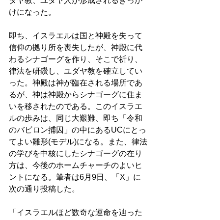
ダヤ教、ユダヤ人が形成されるきっか
けになった。 
即ち、イスラエルは国と神殿を失って
信仰の拠り所を喪失したが、神殿に代
わるシナゴーグを作り、そこで祈り、
律法を研鑽し、ユダヤ教を確立してい
った。神殿は神が臨在される場所であ
るが、神は神殿からシナゴーグに住ま
いを移されたのである。このイスラエ
ルの歩みは、同じ大艱難、即ち「令和
のバビロン捕囚」の中にあるUCにとっ
てよい雛形(モデル)になる。また、律法
の学びを中核にしたシナゴーグの在り
方は、今後のホームチャーチのよいヒ
ントになる。筆者は6月9日、「X」に
次の通り投稿した。 
「イスラエルほど数奇な運命を辿った