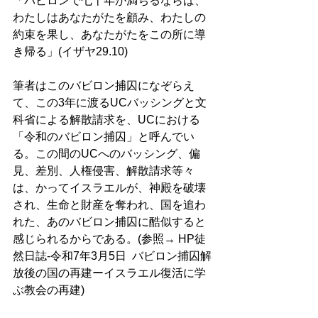
「バビロンで七十年が満ちるならば、
わたしはあなたがたを顧み、わたしの
約束を果し、あなたがたをこの所に導
き帰る」(イザヤ29.10)
筆者はこのバビロン捕囚になぞらえ
て、この3年に渡るUCバッシングと文
科省による解散請求を、UCにおける
「令和のバビロン捕囚」と呼んでい
る。この間のUCへのバッシング、偏
見、差別、人権侵害、解散請求等々
は、かってイスラエルが、神殿を破壊
され、生命と財産を奪われ、国を追わ
れた、あのバビロン捕囚に酷似すると
感じられるからである。(参照→ HP徒
然日誌-令和7年3月5日  バビロン捕囚解
放後の国の再建ーイスラエル復活に学
ぶ教会の再建)