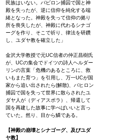
民族はいない。バビロン捕囚で国と神
殿を失ったが、逆に信仰を純化する端
緒となった。神殿を失って信仰の拠り
所を喪失したが、神殿に代わるシナゴ
ーグを作り、そこで祈り、律法を研鑽
し、ユダヤ教を確立した」
金沢大学教授で元UC信者の仲正昌樹氏
が、UCの集会でドイツの詩人ヘルダー
リンの言葉「危機のあるところに、救
いもまた育つ」を引用し、万一UCが国
家から追い出されたら(解散)、バヒロン
捕囚で国を失って世界に散らされたユ
ダヤ人が（ディアスポラ）、帰還して
国を再建した故事に学べばいいと言っ
ていた。然り、目から鱗である。
【神殿の崩壊とシナゴーグ、及びユダ
ヤ教】 