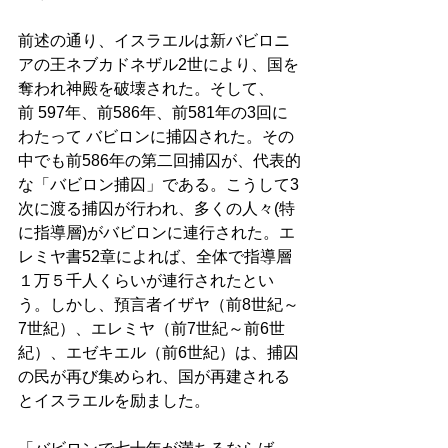
前述の通り、イスラエルは新バビロニ
アの王ネブカドネザル2世により、国を
奪われ神殿を破壊された。そして、
前 597年、前586年、前581年の3回に
わたって バビロンに捕囚された。その
中でも前586年の第二回捕囚が、代表的
な「バビロン捕囚」である。こうして3
次に渡る捕囚が行われ、多くの人々(特
に指導層)がバビロンに連行された。エ
レミヤ書52章によれば、全体で指導層
１万５千人くらいが連行されたとい
う。しかし、預言者イザヤ（前8世紀～
7世紀）、エレミヤ（前7世紀～前6世
紀）、エゼキエル（前6世紀）は、捕囚
の民が再び集められ、国が再建される
とイスラエルを励ました。 