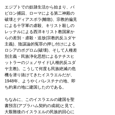
エジプトでの奴隷生活から始まり、バ
ビロン捕囚、ローマによる第二神殿の
破壊とディアスポラ(離散)、宗教的偏見
による十字軍の虐殺、キリスト殺しの
レッテルによる西洋キリスト教国家か
らの差別・虐殺・追放(宗教的反ユダヤ
主義)、陰謀論的冤罪の押し付けによる
ロシアのポグロム(破壊)、そして人種差
別主義・民族浄化思想によるナチスヒ
ットラーのジェノサイド(人種的反ユダ
ヤ主教)。こうして何度も民族絶滅の危
機を潜り抜けてきたイスラエルだが、
1948年、ようやくパレスチナの地、即
ち約束の地に建国したのである。 
ちなみに、このイスラエルの建国を聖
書預言(アブラハム契約の成就)と見て、
大艱難後のイスラエルの民族的回心に