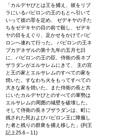
「カルデヤびとは王を捕え、彼をリブ
ラにいるバビロンの王のもとへ引いて
いって彼の罪を定め、 ゼデキヤの子た
ちをゼデキヤの目の前で殺し、ゼデキ
ヤの目をえぐり、足かせをかけてバビ
ロンへ連れて行った。 バビロンの王ネ
ブカデネザルの第十九年の五月七日
に、バビロンの王の臣、侍衛の長ネブ
ザラダンがエルサレムにきて、 主の宮
と王の家とエルサレムのすべての家を
焼いた。すなわち火をもってすべての
大きな家を焼いた。また侍衛の長と共
にいたカルデヤびとのすべての軍勢は
エルサレムの周囲の城壁を破壊した。
そして侍衛の長ネブザラダンは、町に
残された民およびバビロン王に降服し
た者と残りの群衆を捕え移した」(列王
記上25.6～11)