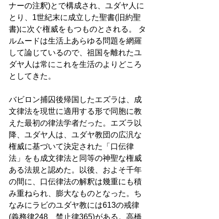
ナーの注釈)とで構成され、ユダヤ人に
とり、1世紀末に成立した聖書(旧約聖
書)に次ぐ権威をもつものとされる。 タ
ルムードは生活上あらゆる問題を網羅
して論じているので、祖国を離れたユ
ダヤ人は常にこれを生活のよりどころ
としてきた。 
バビロン捕囚後帰国したエズラは、成
文律法を現世に適用する形で同胞に教
えた最初の律法学者だった。エズラ以
降、ユダヤ人は、ユダヤ教団の広汎な
権威に基づいて決定された「口伝律
法」をも成文律法と同等の神聖な権威
ある法規と認めた。以後、およそ千年
の間に、口伝律法の解釈は幾重にも積
み重ねられ、膨大なものとなった。ち
なみにラビのユダヤ教には613の戒律
(義務律248、禁止律365)がある。高橋