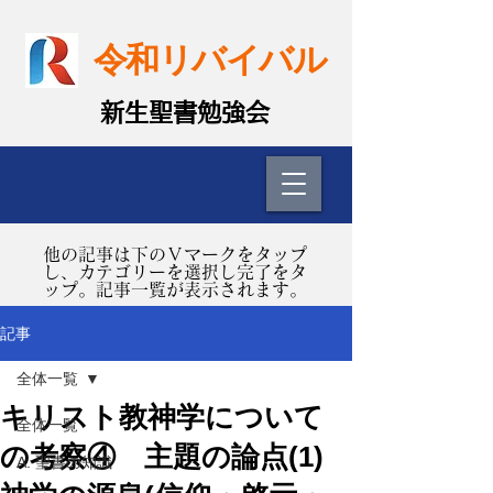
令和リバイバル
​新生聖書勉強会
​他の記事は下のＶマークをタップ
し、カテゴリーを選択し完了をタ
ップ。記事一覧が表示されます。
記事
全体一覧
キリスト教神学について
全体一覧
の考察④ 主題の論点(1)
A. 聖書の知識