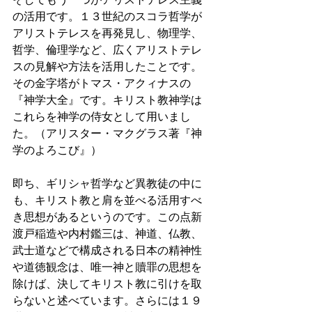
の活用です。１３世紀のスコラ哲学が
アリストテレスを再発見し、物理学、
哲学、倫理学など、広くアリストテレ
スの見解や方法を活用したことです。
その金字塔がトマス・アクィナスの
『神学大全』です。キリスト教神学は
これらを神学の侍女として用いまし
た。（アリスター・マクグラス著『神
学のよろこび』）　 
即ち、ギリシャ哲学など異教徒の中に
も、キリスト教と肩を並べる活用すべ
き思想があるというのです。この点新
渡戸稲造や内村鑑三は、神道、仏教、
武士道などで構成される日本の精神性
や道徳観念は、唯一神と贖罪の思想を
除けば、決してキリスト教に引けを取
らないと述べています。さらには１９