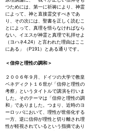
つためには、第一に祈祷により、神霊
によって、神と直接霊交すべきであ
り、その次には、聖書を正しく読むこ
とによって、真理を悟らなければなら
ない。イエスが神霊と真理で礼拝せよ
（ヨハネ4.24）と言われた理由はここ
にある」（P191）とある通りです。 
＜信仰と理性の調和＞ 
２００６年９月、ドイツの大学で教皇
ベネディクト１６世が「信仰と理性の
考察」というタイトルで講演を行いま
した。そのテーマは「信仰と理性の調
和」でありました。つまり、近時のヨ
ーロッパにおいて、理性が世俗化する
一方、逆に信仰が理性と切り離され理
性が軽視されているという指摘であり