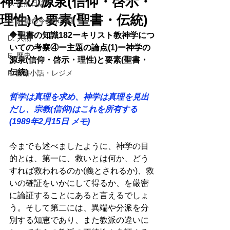
神学の源泉(信仰・啓示・
B. 徒然日誌
理性)と要素(聖書・伝統)
C. 解散命令請求問題
🔷聖書の知識182ーキリスト教神学につ
D. 人物
いての考察④ー主題の論点(1)ー神学の
E. 歴史
源泉(信仰・啓示・理性)と要素(聖書・
伝統) 
F. 聖書小話・レジメ
哲学は真理を求め、神学は真理を見出
だし、宗教(信仰)はこれを所有する
(1989年2月15日 メモ) 
今までも述べましたように、神学の目
的とは、第一に、救いとは何か、どう
すれば救われるのか(義とされるか)、救
いの確証をいかにして得るか、を厳密
に論証することにあると言えるでしょ
う。そして第二には、異端や分派を分
別する知恵であり、また教派の違いに