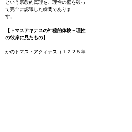
という宗教的真理を、理性の壁を破っ
て完全に認識した瞬間でありま
す。　　 
【トマスアキナスの神秘的体験－理性
の彼岸に見たもの】 
かのトマス・アクィナス（１２２５年
～１２７４年３月７日）も、信仰と理
性の問題で格闘しました。トマスは理
性では知り得ない事柄として、「三位
一体の神秘」（神学大全）という表現
を使い、神秘とは、「あまりにも隠さ
れているために理解することが出来な
い神的な神秘」としました。トマスは
他に「キリストの神秘」「受肉の神
秘」「信仰の神秘」「恩寵の神秘」と
いった神秘という言葉を多用してお
り、如何に信仰と理性の問題と戦った