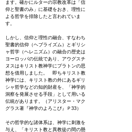
ます。確かにルターの宗教改革は「信
仰と聖書のみ」に基礎をおき、理性に
よる哲学を排除したと言われていま
す。 
しかし、信仰と理性の融合、すなわち
聖書的信仰（ヘブライズム）とギリシ
ャ哲学（ヘレニズム）の融合の歴史は
ヨーロッパの伝統であり、アウグスチ
ヌスはキリスト教神学にプラトンの思
想を借用しました。　即ちキリスト教
神学には、キリスト教の外にあるギリ
シャ哲学などの知的財産を、「神学的
洞察を発展させる手段」として用いる
伝統があります。（アリスター・マク
グラス著『神学のよろこび』Ｐ33）　 
その哲学的な諸体系は、神学に刺激を
与え、「キリスト教と異教徒の間の懸