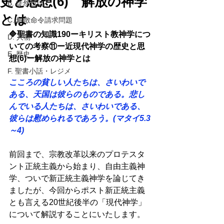
史と思想(6) 解放の神学
B. 徒然日誌
とは
C. 解散命令請求問題
🔷聖書の知識190ーキリスト教神学につ
D. 人物
いての考察⑪ー近現代神学の歴史と思
E. 歴史
想(6)ー解放の神学とは 
F. 聖書小話・レジメ
こころの貧しい人たちは、さいわいで
ある、天国は彼らのものである。悲し
んでいる人たちは、さいわいである、
彼らは慰められるであろう。(マタイ5.3
～4) 
前回まで、宗教改革以来のプロテスタ
ント正統主義から始まり、自由主義神
学、ついで新正統主義神学を論じてき
ましたが、今回からポスト新正統主義
とも言える20世紀後半の「現代神学」
について解説することにいたします。  