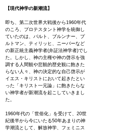
【現代神学の新潮流】 
即ち、第二次世界大戦後から1960年代
のころ、プロテスタント神学を統御し
ていたのは、バルト、ブルンナー、プ
ルトマン、ティリッヒ、ニーバーなど
の新正統主義神学者(弁証法神学者)でし
た。しかし、神の主権や神の啓示を強
調する人間観や悲観的歴史観に飽きた
らない人々、神の決定的な自己啓示が
イエス・キリストにおいて起きたとい
った「キリスト一元論」に飽きたらな
い神学者が新潮流を起こしていきまし
た。 
1960年代の「世俗化」を受けて、20世
紀後半から今にいたる50年あまりの神
学潮流として、解放神学、フェミニス