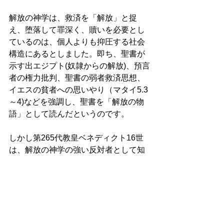
解放の神学は、救済を「解放」と捉
え、堕落して罪深く、贖いを必要とし
ているのは、個人よりも抑圧する社会
構造にあるとしました。即ち、聖書が
示す出エジプト(奴隷からの解放)、預言
者の権力批判、聖書の弱者救済思想、
イエスの貧者への思いやり（マタイ5.3
～4)などを強調し、聖書を「解放の物
語」として読んだというのです。 
しかし第265代教皇ベネディクト16世
は、解放の神学の強い反対者として知
られ、バチカンは、解放の神学が救済
をこの世的な事柄に引き下ろし、救済
の超越的、永遠的性格を無視したと批
判しまし(マクグラス著『キリスト教神
学入門』P333)。 