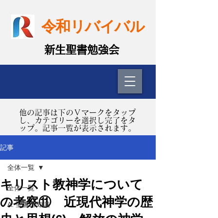
令和リバイバル
​新生聖書勉強会
​他の記事は下のＶマークをタップ
し、カテゴリーを選択し完了をタ
ップ。記事一覧が表示されます。
記事
全体一覧
キリスト教神学について
全体一覧
の考察⑪ 近現代神学の歴
A. 聖書の知識