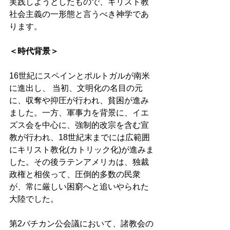
実践しようとしたもので、キリスト教
社会主義の一形態と言うべき神学であ
ります。 
＜時代背景＞ 
16世紀にスペインとポルトガルが南米
に進出し、 当初、文明化の名目の元
に、収奪や抑圧が行われ、貧困が進み
ました。一方、軍事力を背景に、イエ
ズス会を中心に、強制的改宗を含む宣
教が行われ、18世紀末までには広範囲
にキリスト教化(カトリック化)が進みま
した。その後ラテンアメリカは、独裁
政権と相俟って、圧倒的多数の民衆
が、常に厳しい困窮へと追いやられた
大陸でした。 
第2バチカン公会議において、諸教会の