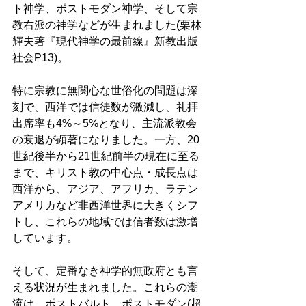
ト神学、ポストモダン神学、そして宗
教右派の神学などが生まれました(栗林
輝夫著『現代神学の最前線』新教出版
社会P13)。 
特に宗教に無関心な世俗化の問題は深
刻で、西洋では信徒数が激減し、礼拝
出席率も4%～5%となり、主流派教会
の衰退が顕著になりました。一方、20
世紀後半から21世紀前半の現在に至る
まで、キリスト教の中心点・成長点は
西洋から、アジア、アフリカ、ラテン
アメリカなど非西洋世界に大きくシフ
トし、これらの地域では信者数は激増
しています。 
そして、定番なき神学的無政府とも言
える状況が生まれました。これらの潮
流は、ポストバルト、ポストモダン(超