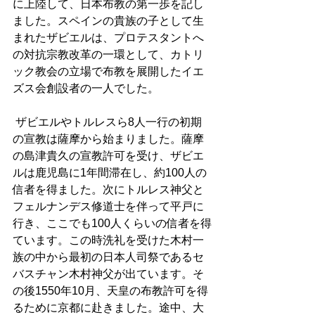
に上陸して、日本布教の第一歩を記し
ました。スペインの貴族の子として生
まれたザビエルは、プロテスタントへ
の対抗宗教改革の一環として、カトリ
ック教会の立場で布教を展開したイエ
ズス会創設者の一人でした。
 ザビエルやトルレスら8人一行の初期
の宣教は薩摩から始まりました。薩摩
の島津貴久の宣教許可を受け、ザビエ
ルは鹿児島に1年間滞在し、約100人の
信者を得ました。次にトルレス神父と
フェルナンデス修道士を伴って平戸に
行き、ここでも100人くらいの信者を得
ています。この時洗礼を受けた木村一
族の中から最初の日本人司祭であるセ
バスチャン木村神父が出ています。そ
の後1550年10月、天皇の布教許可を得
るために京都に赴きました。途中、大