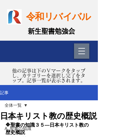
令和リバイバル
​新生聖書勉強会
​他の記事は下のＶマークをタップ
し、カテゴリーを選択し完了をタ
ップ。記事一覧が表示されます。
記事
全体一覧
日本キリスト教の歴史概説
全体一覧
🔷聖書の知識３５―日本キリスト教の
A. 聖書の知識
歴史概説