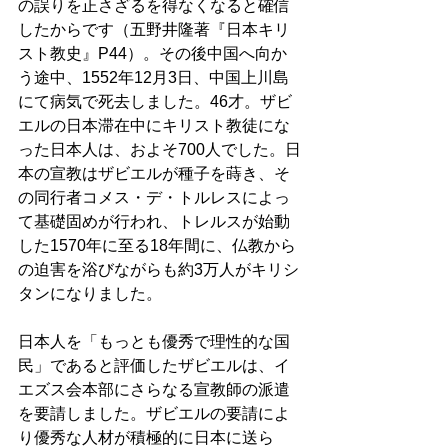
の誤りを正さざるを得なくなると確信
したからです（五野井隆著『日本キリ
スト教史』P44）。その後中国へ向か
う途中、1552年12月3日、中国上川島
にて病気で死去しました。46才。ザビ
エルの日本滞在中にキリスト教徒にな
った日本人は、およそ700人でした。日
本の宣教はザビエルが種子を蒔き、そ
の同行者コメス・デ・トルレスによっ
て基礎固めが行われ、トレルスが始動
した1570年に至る18年間に、仏教から
の迫害を浴びながらも約3万人がキリシ
タンになりました。
日本人を「もっとも優秀で理性的な国
民」であると評価したザビエルは、イ
エズス会本部にさらなる宣教師の派遣
を要請しました。ザビエルの要請によ
り優秀な人材が積極的に日本に送ら