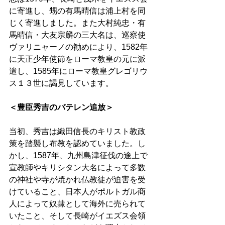
に寄進し、甥の有馬晴信は浦上村を同
じく寄進しました。また大村純忠・有
馬晴信・大友宗麟の三大名は、巡察使
ヴァリニャーノの勧めにより、1582年
に天正少年使節をローマ教皇の元に派
遣し、1585年にローマ教皇グレゴリウ
ス１３世に謁見しています。
＜豊臣秀吉のバテレン追放＞
当初、秀吉は織田信長のキリスト教政
策を踏襲し布教を認めていました。し
かし、1587年、九州島津征伐の途上で
宣教師やキリシタン大名によって多数
の神社や寺が焼かれ仏教徒が迫害を受
けていること、日本人がポルトガル商
人によって奴隷として海外に売られて
いたこと、そして長崎がイエズス会領