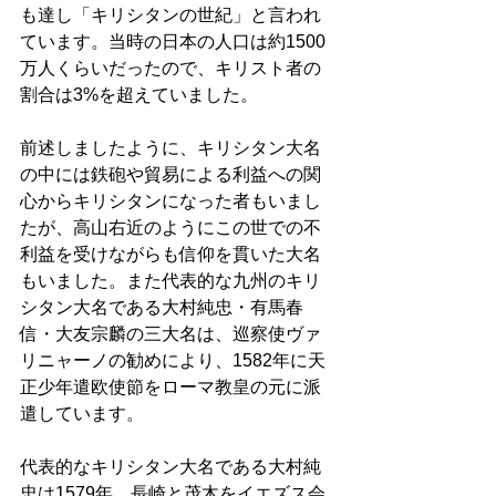
も達し「キリシタンの世紀」と言われ
ています。当時の日本の人口は約1500
万人くらいだったので、キリスト者の
割合は3%を超えていました。 
前述しましたように、キリシタン大名
の中には鉄砲や貿易による利益への関
心からキリシタンになった者もいまし
たが、高山右近のようにこの世での不
利益を受けながらも信仰を貫いた大名
もいました。また代表的な九州のキリ
シタン大名である大村純忠・有馬春
信・大友宗麟の三大名は、巡察使ヴァ
リニャーノの勧めにより、1582年に天
正少年遣欧使節をローマ教皇の元に派
遣しています。 
代表的なキリシタン大名である大村純
忠は1579年、長崎と茂木をイエズス会