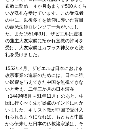
布教に務め、４か月あまりで500人くら
いが洗礼を受けています。この受洗者
の中に、以後多くを信仰に導いた盲目
の琵琶法師ロレンソ了一斉がいまし
た。また1551年9月、ザビエルは豊後
の藩主大友宗麟に招かれ宣教の許可を
受け、大友宗麟はカブラス神父から洗
礼を受けました。
1552年4月、ザビエルは日本における
改宗事業の進展のためには、日本に強
い影響を与えてきた中国を無視できな
いと考え、二年三か月の日本滞在
（1449年8月～51年11月）のあと、中
国に行くべく先ず拠点のインドに向か
いました。キリスト教が中国で受け入
れられるようになれば、もともと中国
から伝来した日本の仏教諸宗派は、そ