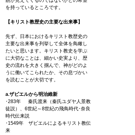
筋が見えてくるのではないかとの希望
を持っているところです。
【キリスト教歴史の主要な出来事】
先ず、日本におけるキリスト教歴史の
主要な出来事を列挙して全体を鳥瞰し
たいと思います。キリスト教史を学ぶ
に大切なことは、細かい史実より、歴
史の流れを大きく掴んで、神がどのよ
うに働いてこられたか、その息づかい
を読むことが大切です。
a.ザビエルから明治維新
･283年　  秦氏渡来（秦氏ユダヤ人景教
徒説）、6世紀～8世紀の飛鳥時代･奈良
時代伝来説
･1549年　ザビエルによるキリスト教伝
来 