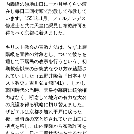
内義隆の領地山口に一か月半くらい滞
在し毎日二回街頭で説教して布教して
います。1551年1月、フェルナンデス
修道士と共に天皇に謁見し布教許可を
得るべく京都に着きました。
キリスト教会の宣教方法は、先ず上層
階級を宣教の対象とし、ついで彼らを
通して下層民の改宗を行うという、初
期教会以来の伝統的なやり方が踏襲さ
れていました（五野井隆著『日本キリ
スト教史』吉川弘文館P41）。しかし
戦国時代の当時、天皇や幕府に統治権
力はなく、断念して地方の有力な大名
の庇護を得る戦略に切り替えました。
ザビエルは京都を離れ平戸に戻った
後、当時西の京と称されていた山口に
拠点を移し、山内義隆から布教許可を
もらって、日に二度辻説法をするなど