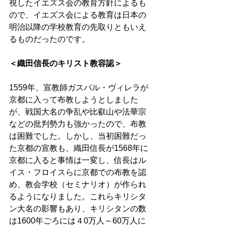
視したイエズス会の教育方針によるも
ので、イエズス会による教育は日本の
明治以降の学校教育の先取りともいえ
るものだったのです。
＜織田信長のキリスト教容認＞
1559年、宣教師ガスパル・ヴィレラが
京都に入って布教しようとしました
が、戦国大名の争乱や比叡山や法華宗
などの批判勢力も強かったので、布教
は困難でした。しかし、当初困難だっ
た京都の宣教も、織田信長が1568年に
京都に入ると事情は一変し、信長はル
イス・フロイスらに京都での布教を認
め、教会学校（セミナリオ）が作られ
るようになりました。これらキリシタ
ン大名の影響もあり、キリシタンの数
は1600年ごろには４0万人～60万人に