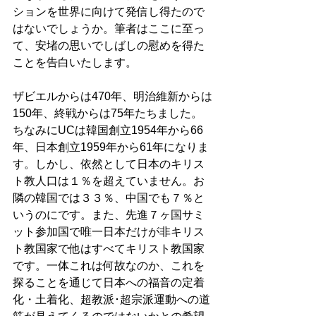
ションを世界に向けて発信し得たので
はないでしょうか。筆者はここに至っ
て、安堵の思いでしばしの慰めを得た
ことを告白いたします。
ザビエルからは470年、明治維新からは
150年、終戦からは75年たちました。
ちなみにUCは韓国創立1954年から66
年、日本創立1959年から61年になりま
す。しかし、依然として日本のキリス
ト教人口は１％を超えていません。お
隣の韓国では３３％、中国でも７％と
いうのにです。また、先進７ヶ国サミ
ット参加国で唯一日本だけが非キリス
ト教国家で他はすべてキリスト教国家
です。一体これは何故なのか、これを
探ることを通じて日本への福音の定着
化・土着化、超教派･超宗派運動への道