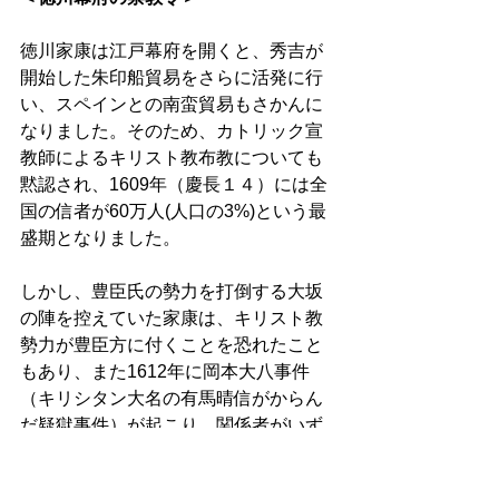
徳川家康は江戸幕府を開くと、秀吉が
開始した朱印船貿易をさらに活発に行
い、スペインとの南蛮貿易もさかんに
なりました。そのため、カトリック宣
教師によるキリスト教布教についても
黙認され、1609年（慶長１４）には全
国の信者が60万人(人口の3%)という最
盛期となりました。
しかし、豊臣氏の勢力を打倒する大坂
の陣を控えていた家康は、キリスト教
勢力が豊臣方に付くことを恐れたこと
もあり、また1612年に岡本大八事件
（キリシタン大名の有馬晴信がからん
だ疑獄事件）が起こり、関係者がいず
れもキリシタンであったことから、家
康はそれまでの態度を一転してキリス