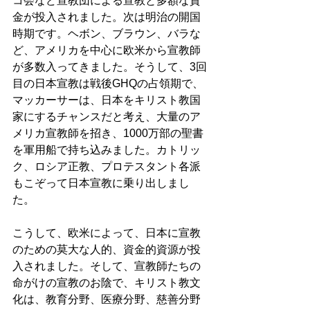
コ会など宣教団による宣教と多額な資
金が投入されました。次は明治の開国
時期です。ヘボン、ブラウン、バラな
ど、アメリカを中心に欧米から宣教師
が多数入ってきました。そうして、3回
目の日本宣教は戦後GHQの占領期で、
マッカーサーは、日本をキリスト教国
家にするチャンスだと考え、大量のア
メリカ宣教師を招き、1000万部の聖書
を軍用船で持ち込みました。カトリッ
ク、ロシア正教、プロテスタント各派
もこぞって日本宣教に乗り出しまし
た。
こうして、欧米によって、日本に宣教
のための莫大な人的、資金的資源が投
入されました。そして、宣教師たちの
命がけの宣教のお陰で、キリスト教文
化は、教育分野、医療分野、慈善分野