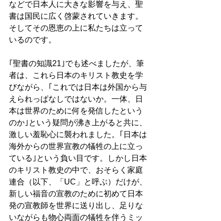
などで日本人に大きな影響を与え、聖
書は国民に広く啓蒙されていきます。
そしてその恩恵の上に私たちは立って
いるのです。
｢聖書の知識21｣でも述べましたが、筆
者は、これら日本のキリスト教史を学
びながら、｢これでは日本は外国から与
えられっぱなしではないか。一体、日
本は世界のために何を発信したという
のか｣という疑問が沸き上がると共に、
激しい羞恥心に襲われました。｢日本は
海外からの世界宣教の犠牲の上に立っ
ている｣という負い目です。しかし日本
のキリスト教史の中で、おそらく家庭
連合（以下、「UC」と呼ぶ）だけが、
新しい福音の宣教のために初めて日本
発の宣教師を世界に送り出し、足りな
いながらも物心両面の犠牲を伴うミッ