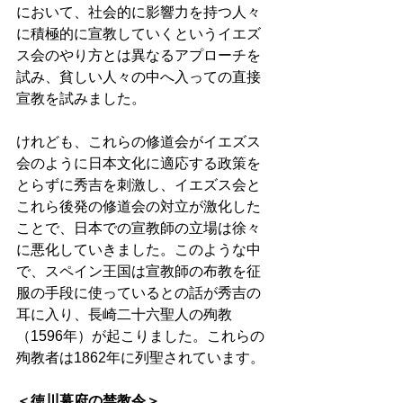
において、社会的に影響力を持つ人々
に積極的に宣教していくというイエズ
ス会のやり方とは異なるアプローチを
試み、貧しい人々の中へ入っての直接
宣教を試みました。
けれども、これらの修道会がイエズス
会のように日本文化に適応する政策を
とらずに秀吉を刺激し、イエズス会と
これら後発の修道会の対立が激化した
ことで、日本での宣教師の立場は徐々
に悪化していきました。このような中
で、スペイン王国は宣教師の布教を征
服の手段に使っているとの話が秀吉の
耳に入り、長崎二十六聖人の殉教
（1596年）が起こりました。これらの
殉教者は1862年に列聖されています。
＜徳川幕府の禁教令＞