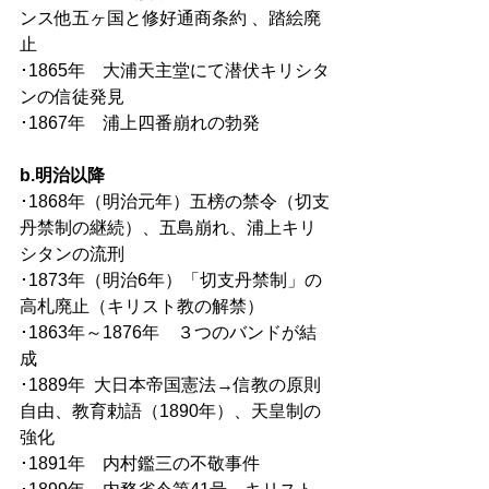
ンス他五ヶ国と修好通商条約 、踏絵廃
止
･1865年　大浦天主堂にて潜伏キリシタ
ンの信徒発見
･1867年　浦上四番崩れの勃発
b.明治以降
･1868年（明治元年）五榜の禁令（切支
丹禁制の継続）、五島崩れ、浦上キリ
シタンの流刑
･1873年（明治6年）「切支丹禁制」の
高札廃止（キリスト教の解禁）
･1863年～1876年　３つのバンドが結
成
･1889年  大日本帝国憲法→信教の原則
自由、教育勅語（1890年）、天皇制の
強化
･1891年　内村鑑三の不敬事件