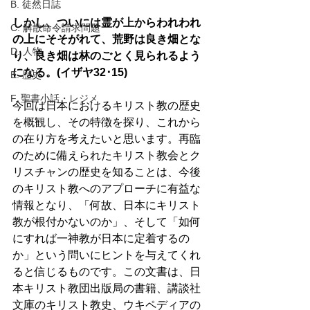
B. 徒然日誌
しかし、ついには霊が上からわれわれ
C. 解散命令請求問題
の上にそそがれて、荒野は良き畑とな
D. 人物
り、良き畑は林のごとく見られるよう
になる。(イザヤ32･15)
E. 歴史
F. 聖書小話・レジメ
今回は日本におけるキリスト教の歴史
を概観し、その特徴を探り、これから
の在り方を考えたいと思います。再臨
のために備えられたキリスト教会とク
リスチャンの歴史を知ることは、今後
のキリスト教へのアプローチに有益な
情報となり、「何故、日本にキリスト
教が根付かないのか」、そして「如何
にすれば一神教が日本に定着するの
か」という問いにヒントを与えてくれ
ると信じるものです。この文書は、日
本キリスト教団出版局の書籍、講談社
文庫のキリスト教史、ウキペディアの