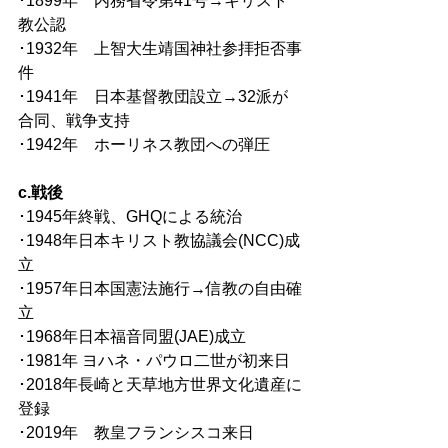
･1899年　内務省令第41号→キリスト
教公認
･1932年　上智大生靖国神社参拝拒否事
件
･1941年　日本基督教団設立→32派が
合同、戦争支持
･1942年　ホーリネス教団への弾圧
c.戦後
･1945年終戦、GHQによる統治
･1948年日本キリスト教協議会(NCC)成
立
･1957年日本国憲法施行→信教の自由確
立
･1968年日本福音同盟(JAE)成立
･1981年 ヨハネ・パウロ二世が初来日
･2018年長崎と天草地方世界文化遺産に
登録
･2019年　教皇フランシスコ来日