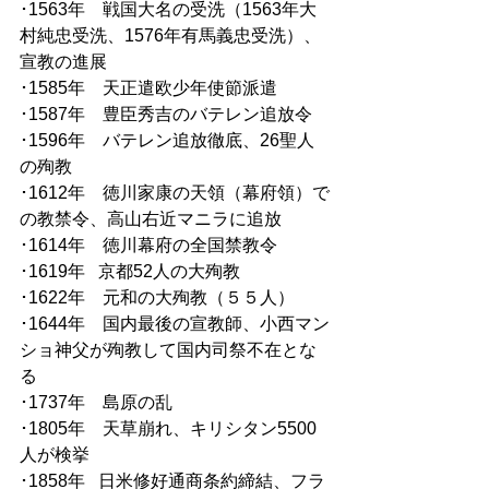
･1563年　戦国大名の受洗（1563年大
村純忠受洗、1576年有馬義忠受洗）、
宣教の進展
･1585年　天正遣欧少年使節派遣
･1587年　豊臣秀吉のバテレン追放令 
･1596年　バテレン追放徹底、26聖人
の殉教
･1612年　徳川家康の天領（幕府領）で
の教禁令、高山右近マニラに追放
･1614年　徳川幕府の全国禁教令 
･1619年   京都52人の大殉教
･1622年　元和の大殉教（５５人）
･1644年　国内最後の宣教師、小西マン
ショ神父が殉教して国内司祭不在とな
る
･1737年　島原の乱
･1805年　天草崩れ、キリシタン5500
人が検挙
･1858年   日米修好通商条約締結、フラ