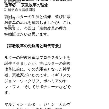
B. 徒然日誌
改革② 　宗教改革の理念 
C. 解散命令請求問題
前回、ルターの生涯と信仰、並びに宗
D. 人物
教改革の流れを概観しましたが、これ
E. 歴史
を踏まえ、今回は「宗教改革の理念」
を検証したいと思います。 
F. 聖書小話・レジメ
【宗教改革の先駆者と時代背景】 
ルターの宗教改革はプロテスタントを
誕生させましたが、実はルターの宗教
改革以前に、その先駆者となった神学
者、宗教家がいたのです。イギリスの
ジョン・ウィクリフ、ボヘミアのヤ
ン・フス、そしてサボナローナなどで
す。 
マルティン・ルター、ジャン・カルヴ