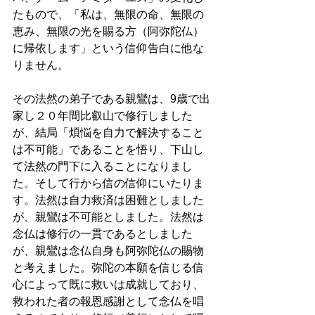
たもので、「私は、無限の命、無限の
恵み、無限の光を賜る方（阿弥陀仏）
に帰依します」という信仰告白に他な
りません。 
その法然の弟子である親鸞は、9歳で出
家し２０年間比叡山で修行しました
が、結局「煩悩を自力で解決すること
は不可能」であることを悟り、下山し
て法然の門下に入ることになりまし
た。そして行から信の信仰にいたりま
す。法然は自力救済は困難としました
が、親鸞は不可能としました。法然は
念仏は修行の一貫であるとしました
が、親鸞は念仏自身も阿弥陀仏の賜物
と考えました。弥陀の本願を信じる信
心によって既に救いは成就しており、
救われた者の報恩感謝として念仏を唱