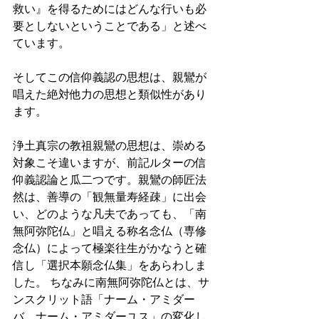
救い』を得るためにはどんな行いも必
要としないということである」と述べ
ています。 
そしてこの信仰義認の思想は、親鸞が
唱えた絶対他力の思想と類似性があり
ます。 
浄土真宗の教祖親鸞の思想は、崇める
対象こそ違いますが、前記ルターの信
仰義認論と瓜二つです。親鸞の師匠法
然は、善導の「観無量寿経疎」に出会
い、どのような凡夫であっても、「南
無阿弥陀仏」と唱える称名念仏（専修
念仏）によって極楽往生がかなうと確
信し「選択本願念仏集」をあらわしま
した。 ちなみに南無阿弥陀仏とは、サ
ンスクリット語「ナーム・アミダー
バ、ナーム・アミダーユス」の変化し