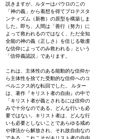
説きますが、ルターはパウロのこの
「神の義」から着想を得てプロテスタ
ンティズム（新教）の原型を構築しま
した。即ち、人間は「善行（努力）に
よって救われるのではなく、ただ全知
全能の神の義（正しさ）を信じる敬虔
な信仰によってのみ救われる」という
「信仰義認説」であります。 
これは、主体性のある能動的な信仰か
ら主体性を捨てた受動的な信仰へのコ
ペルニクス的な転回でした。 ルター
は、著作『キリスト者の自由』の中で
「キリスト者が義とされるには信仰の
みで十分なのである。どんな行いも必
要ではない。キリスト者は、どんな行
いも必要としないことであらゆる戒め
や律法から解放され、それ故自由なの
である。これこそがキリスト者の自由