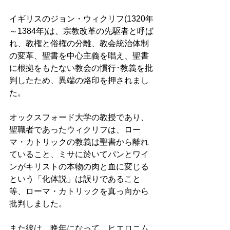
イギリスのジョン・ウィクリフ(1320年
～1384年)は、宗教改革の先駆者と呼ば
れ、教権と俗権の分離、教会統治体制
の変革、聖書を中心主義を唱え、聖書
に根拠をもたない教会の慣行･教義を批
判したため、異端の烙印を押されまし
た。 
オックスフォード大学の教授であり、
聖職者であったウィクリフは、ロー
マ・カトリックの教義は聖書から離れ
ていること、ミサに於いてパンとワイ
ンがキリストの本物の肉と血に変じる
という「化体説」は誤りであること
等、ローマ・カトリックを真っ向から
批判しました。 
また彼は、晩年になって、ヒエロニム