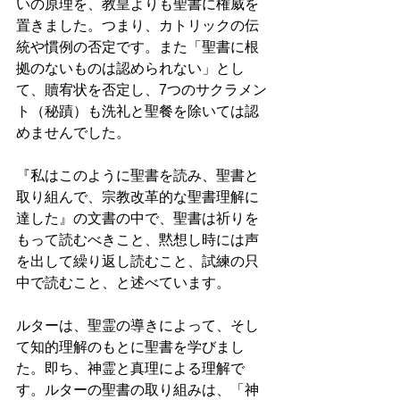
いの原理を、教皇よりも聖書に権威を
置きました。つまり、カトリックの伝
統や慣例の否定です。また「聖書に根
拠のないものは認められない」とし
て、贖宥状を否定し、7つのサクラメン
ト（秘蹟）も洗礼と聖餐を除いては認
めませんでした。 
『私はこのように聖書を読み、聖書と
取り組んで、宗教改革的な聖書理解に
達した』の文書の中で、聖書は祈りを
もって読むべきこと、黙想し時には声
を出して繰り返し読むこと、試練の只
中で読むこと、と述べています。　 
ルターは、聖霊の導きによって、そし
て知的理解のもとに聖書を学びまし
た。即ち、神霊と真理による理解で
す。ルターの聖書の取り組みは、「神