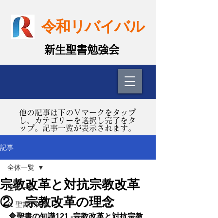
令和リバイバル
​新生聖書勉強会
​他の記事は下のＶマークをタップ
し、カテゴリーを選択し完了をタ
ップ。記事一覧が表示されます。
記事
全体一覧
宗教改革と対抗宗教改革
全体一覧
② 宗教改革の理念
A. 聖書の知識
🔷聖書の知識121 -宗教改革と対抗宗教