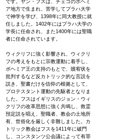
です。ヤン・フスは、チェコのボヘミ
ア地方で生まれ、苦学してプラハ大学
で神学を学び、1398年に同大教授に就
任しました。1402年にはプラハ大学の
学長に任命され、また1400年には聖職
者に任命されています。 
ウィクリフに強く影響され、ウィクリ
フの考えをもとに宗教運動に着手し、
ボヘミア王の支持のもとで、贖宥状を
批判するなど反カトリック的な言説を
説き、聖書だけを信仰の根拠として、
プロテスタント運動の先駆者となりま
した。フスはイギリスのジョン・ウィ
クリフの改革思想に強く共鳴し、救霊
預定説を唱え、聖職者、教会の土地所
有、世俗化を厳しく非難しました。カ
トリック教会はフスを1411年に破門
し、コンスタンツ公会議によって有罪