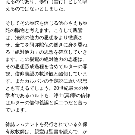
えるのであり、修行（善行）として唱
えるのではないとしました。 
そしてその弥陀を信じる信心さえも弥
陀の賜物と考えます。こうして親鸞
は、法然の他力の思想をより徹底さ
せ、全てを阿弥陀仏の働きに身を委ね
る「絶対他力」の思想を確立していき
ます。この親鸞の絶対他力の思想は、
その思想形成過程を含めてルターの罪
観、信仰義認の救済観と酷似していま
す。またカルバンの予定説に近い思想
とも言えるでしょう。20世紀最大の神
学者であるバルトも、浄土(真)宗の信仰
はルターの信仰義認と瓜二つだと言っ
ています。 
雑誌レムナントを発行されている久保
有政牧師は、親鸞は聖書を読んで、か