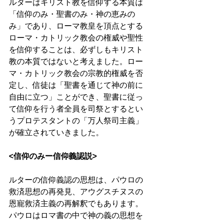
ルターはキリスト教を信仰する本質は
「信仰のみ・聖書のみ・神の恵みの
み」であり、ローマ教皇を頂点とする
ローマ・カトリック教会の権威や聖性
を信仰することは、必ずしもキリスト
教の本質ではないと考えました。ロー
マ・カトリック教会の宗教的権威を否
定し、信徒は「聖書を通じて神の前に
自由に立つ」ことができ、聖書に従っ
て信仰を行う者全員を司祭とするとい
うプロテスタントの「万人祭司主義」
が確立されていきました。 
<信仰のみー信仰義認説>
ルターの信仰義認の思想は、パウロの
救済思想の再発見、アウグスチヌスの
恩寵救済主義の再解釈でもあります。
パウロはロマ書の中で神の義の思想を