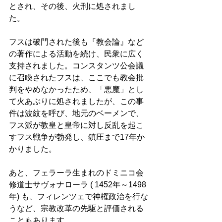
とされ、その後、火刑に処されまし
た。 
フスは破門された後も『教会論』など
の著作による活動を続け、民衆に広く
支持されました。コンスタンツ公会議
に召喚されたフスは、ここでも教会批
判をやめなかったため、「悪魔」とし
て火あぶりに処されましたが、この事
件は波紋を呼び、地元のベーメンで、
フス派が教皇と皇帝に対し反乱を起こ
すフス戦争が勃発し、鎮圧まで17年か
かりました。 
あと、フェラーラ生まれのドミニコ会
修道士サヴォナローラ ( 1452年～1498
年) も、フィレンツェで神権政治を行な
うなど、宗教改革の先駆と評価される
こともあります。 