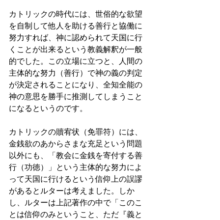
カトリックの時代には、世俗的な欲望
を自制して他人を助ける善行と協働に
努力すれば、神に認められて天国に行
くことが出来るという教義解釈が一般
的でした。この立場に立つと、人間の
主体的な努力（善行）で神の義の判定
が決定されることになり、全知全能の
神の意思を勝手に推測してしまうこと
になるというのです。 
カトリックの贖宥状（免罪符）には、
金銭欲のあからさまな充足という問題
以外にも、「教会に金銭を寄付する善
行（功徳）」という主体的な努力によ
って天国に行けるという信仰上の誤謬
があるとルターは考えました。しか
し、ルターは上記著作の中で「このこ
とは信仰のみということ、ただ『義と