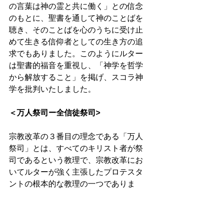
の言葉は神の霊と共に働く」との信念
のもとに、聖書を通して神のことばを
聴き、そのことばを心のうちに受け止
めて生きる信仰者としての生き方の追
求でもありました。このようにルター
は聖書的福音を重視し、「神学を哲学
から解放すること」を掲げ、スコラ神
学を批判いたしました。 
＜万人祭司ー全信徒祭司>
宗教改革の３番目の理念である「万人
祭司」とは、すべてのキリスト者が祭
司であるという教理で、宗教改革にお
いてルターが強く主張したプロテスタ
ントの根本的な教理の一つでありま
す。このためプロテスタント諸派には
「聖職者」との呼称・役割が存在せ
ず、教職者としての牧師が教会の指導