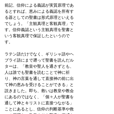
前記、信仰による義認が実質原理であ
るとすれば、恵みによる義認を所有す
る器としての聖書は形式原理といえる
でしょう。「主観真理と客観真理」で
す。信仰義認という主観真理を聖書と
いう客観真理で保証したというので
す。
ラテン語だけでなく、ギリシャ語やヘ
ブライ語にまで遡って聖書を読んだル
ターは、「教皇や聖人を通さずとも、
人は誰でも聖書を読むことで神に祈
り、神の言葉を通して直接神の前に出
て神の恵みを受けることができる」と
説きました。即ち、救いは教皇や教会
にあるのではなく、「個々人が聖書を
通して神とキリストに直接つながる」
ことにあるとし、信仰の判断基準や救