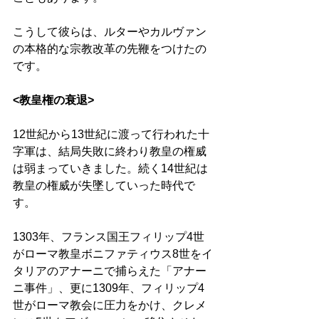
こうして彼らは、ルターやカルヴァン
の本格的な宗教改革の先鞭をつけたの
です。 
<教皇権の衰退>
12世紀から13世紀に渡って行われた十
字軍は、結局失敗に終わり教皇の権威
は弱まっていきました。続く14世紀は
教皇の権威が失墜していった時代で
す。 
1303年、フランス国王フィリップ4世
がローマ教皇ボニファティウス8世をイ
タリアのアナーニで捕らえた「アナー
ニ事件」、更に1309年、フィリップ4
世がローマ教会に圧力をかけ、クレメ