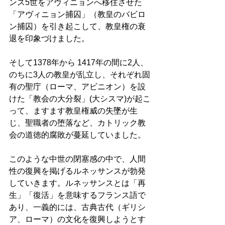
ンス5世をアヴィニョンへ移住させた
「アヴィニョン捕囚」（教皇のバビロ
ン捕囚）を引き起こして、教皇権の衰
退を印象づけました。 
そして1378年から 1417年の間に2人、
のちに3人の教皇が乱立し、それぞれ固
有の聖庁（ローマ、アビニオン）を設
けた「教会の大分裂」(大シスマ)が起こ
って、ますます教皇権威の失墜が生
じ、聖職者の堕落など、カトリック教
会の道徳的腐敗が蔓延していました。 
このような中世の閉塞感の中で、人間
性の復興を掲げるルネッサンスが勃発
していきます。ルネッサンスとは「再
生」「復活」を意味するフランス語で
あり、一義的には、古典古代（ギリシ
ア、ローマ）の文化を復興しようとす