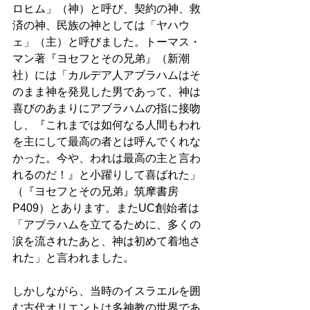
ロヒム」（神）と呼び、契約の神、救
済の神、民族の神としては「ヤハウ
ェ」（主）と呼びました。トーマス・
マン著『ヨセフとその兄弟』（新潮
社）には「カルデア人アブラハムはそ
のまま神を発見した男であって、神は
喜びのあまりにアブラハムの指に接吻
し、『これまでは如何なる人間もわれ
を主にして最高の者とは呼んでくれな
かった。今や、われは最高の主と言わ
れるのだ！』と小躍りして喜ばれた」
（『ヨセフとその兄弟』筑摩書房
P409）とあります。またUC創始者は
「アブラハムを立てるために、多くの
涙を流されたあと、神は初めて着地さ
れた」と言われました。　 
しかしながら、当時のイスラエルを囲
む古代オリエントは多神教の世界であ