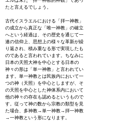
エルは未だ「拝一神教的神観」であっ
たと言えるでしょう。
古代イスラエルにおける「拝一神教」
の成立から真正な「唯一神教」の確立
へという経過は、その歴史を通じて一
連の信仰上、思想上の様々な革新が繰
り返され、積み重なる形で実現したも
のであると言われています。ちなみに
日本の天照大神を中心とする日本の
神々の形は「単一神教」と言われてい
ます。単一神教とは民族内において一
つの神（天照）を中心としますが、そ
の天照を中心とした神体系内において
他の神々の存在も認めるというもので
す。従って神の数から宗教の類型を見
た場合、多神教→単一神教→拝一神教
→一神教という形になります。