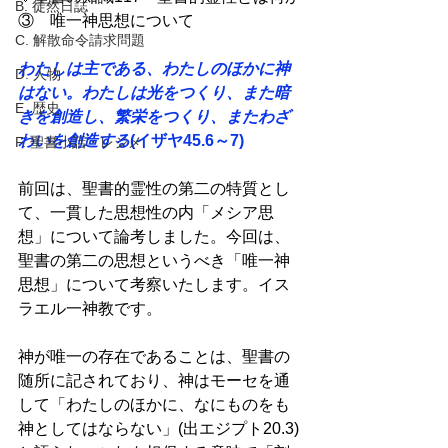
B. 徒然日誌
③　唯一神思想について
C. 解散命令請求問題
わたしは主である、わたしのほかに神
D. 人物
はない。わたしは光をつくり、また暗
E. 歴史
きを創造し、繁栄をつくり、またわざ
わいを創造する
(イザヤ45.6～7) 
F. 聖書小話・レジメ
前回は、聖書的霊性の第二の特質とし
て、一貫した思想性の内「メシア思
想」について論考しました。今回は、
聖書の第二の思想というべき「唯一神
思想」について考察いたします。イス
ラエル一神教です。 
神が唯一の存在であることは、聖書の
随所に記されており、神はモーセを通
して「わたしのほかに、なにものをも
神としてはならない」(出エジプト20.3)