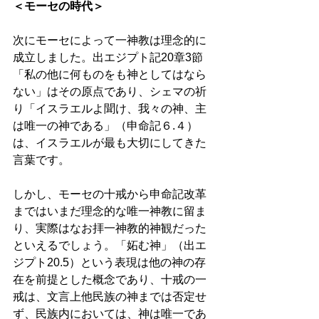
＜モーセの時代＞
次にモーセによって一神教は理念的に
成立しました。出エジプト記20章3節
「私の他に何ものをも神としてはなら
ない」はその原点であり、シェマの祈
り「イスラエルよ聞け、我々の神、主
は唯一の神である」（申命記６.４）
は、イスラエルが最も大切にしてきた
言葉です。 
しかし、モーセの十戒から申命記改革
まではいまだ理念的な唯一神教に留ま
り、実際はなお拝一神教的神観だった
といえるでしょう。「妬む神」（出エ
ジプト20.5）という表現は他の神の存
在を前提とした概念であり、十戒の一
戒は、文言上他民族の神までは否定せ
ず、民族内においては、神は唯一であ