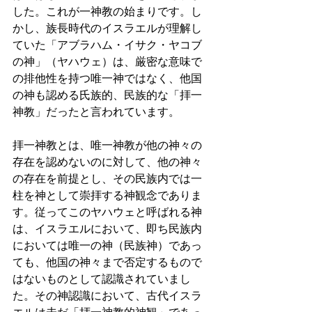
した。これが一神教の始まりです。し
かし、族長時代のイスラエルが理解し
ていた「アブラハム・イサク・ヤコブ
の神」（ヤハウェ）は、厳密な意味で
の排他性を持つ唯一神ではなく、他国
の神も認める氏族的、民族的な「拝一
神教」だったと言われています。 
拝一神教とは、唯一神教が他の神々の
存在を認めないのに対して、他の神々
の存在を前提とし、その民族内では一
柱を神として崇拝する神観念でありま
す。従ってこのヤハウェと呼ばれる神
は、イスラエルにおいて、即ち民族内
においては唯一の神（民族神）であっ
ても、他国の神々まで否定するもので
はないものとして認識されていまし
た。その神認識において、古代イスラ