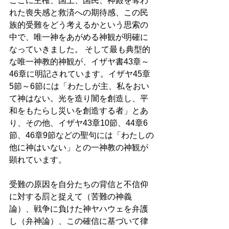
ここに主権、国土、国民、神殿を奪わ
れた喪失感と救済への期待感、この民
族的受難をどう考えるかという思索の
中で、唯一神をあがめる神観が明確に
なっていきました。 そして最も典型的
な唯一神教的神観が、イザヤ書43章～
46章に明記されています。イザヤ45章
5節～6節には「わたしが主、私をおい
て神はない。光を造り闇を創造し、平
和をもたらし災いを創造する者」とあ
り、その他、イザヤ43章10節、44章6
節、46章9節などの聖句には「わたしの
他に神はいない」との一神教の神観が
顕れています。 
受難の原因を自分たちの背信と不信仰
に対する罰と捉えて（苦難の神義
論）、戦争に負けた神ヤハウェを弁護
し（弁神論）、この確信に基づいて律