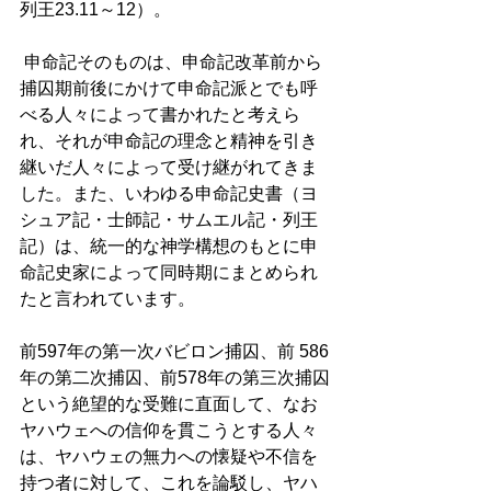
列王23.11～12）。
 申命記そのものは、申命記改革前から
捕囚期前後にかけて申命記派とでも呼
べる人々によって書かれたと考えら
れ、それが申命記の理念と精神を引き
継いだ人々によって受け継がれてきま
した。また、いわゆる申命記史書（ヨ
シュア記・士師記・サムエル記・列王
記）は、統一的な神学構想のもとに申
命記史家によって同時期にまとめられ
たと言われています。 
前597年の第一次バビロン捕囚、前 586
年の第二次捕囚、前578年の第三次捕囚
という絶望的な受難に直面して、なお
ヤハウェへの信仰を貫こうとする人々
は、ヤハウェの無力への懐疑や不信を
持つ者に対して、これを論駁し、ヤハ