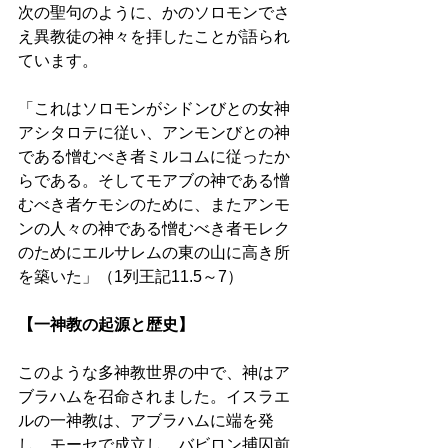
次の聖句のように、かのソロモンでさ
え異教徒の神々を拝したことが語られ
ています。 
「これはソロモンがシドンびとの女神
アシタロテに従い、アンモンびとの神
である憎むべき者ミルコムに従ったか
らである。そしてモアブの神である憎
むべき者ケモシのために、またアンモ
ンの人々の神である憎むべき者モレク
のためにエルサレムの東の山に高き所
を築いた」（1列王記11.5～7） 
【一神教の起源と歴史】 
このような多神教世界の中で、神はア
ブラハムを召命されました。イスラエ
ルの一神教は、アブラハムに端を発
し、モーセで成立し、バビロン捕囚前