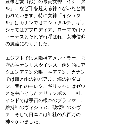
豊穣と愛（欲）の最高女神「イシュタ
ル」、など千を超える神々がいたと言
われています。特に女神「イシュタ
ル」はカナンではアシュタルテ、ギリ
シャではアフロディア、ローマではヴ
ィーナスとそれぞれ呼ばれ、女神信仰
の源流になりました。 
エジプトでは太陽神アメン・ラー、冥
府の神オシリスやイシス、例外的にア
クエンアテンの唯一神アテン、カナン
では嵐と雨の神バアル、海の神ダゴ
ン、豊作のモレク、ギリシャにはゼウ
スを中心としたオリュンポス十二神、
インドでは宇宙の根本のブラフマー、
維持神のヴィシュヌ、破壊神のシヴ
ァ、そして日本には神社の八百万の
神々がいました。 