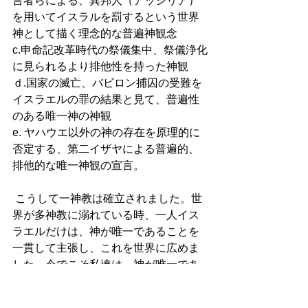
言者らによる、異邦人（アッシリア）
を用いてイスラルを罰するという世界
神として描く理念的な普遍神観念 
c.申命記改革時代の祭儀集中、祭儀浄化
に見られるより排他性を持った神観 
ｄ.国家の滅亡、バビロン捕囚の受難を
イスラエルの罪の結果と見て、普遍性
のある唯一神の神観 
e. ヤハウエ以外の神の存在を原理的に
否定する、第二イザヤによる普遍的、
排他的な唯一神観の宣言。 
 こうして一神教は確立されました。世
界が多神教に溺れている時、一人イス
ラエルだけは、神が唯一であることを
一貫して主張し、これを世界に広めま
した。今でこそ私達は、神が唯一であ
ることなど普通のことだと思うかも知
れませんが、当時の世界では革命的な