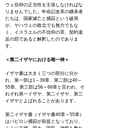
ウェ信仰の正当性を主張しなければな
りませんでした。申命記改革の継承者
たちは、国家滅亡と捕囚という破局
が、ヤハウェの敗北でも無力でもな
く、イスラエルの不信仰の罪、契約違
反の罰であると解釈したのでありま
す。 
＜第二イザヤにおける唯一神＞
イザヤ書は大きく三つの部分に分か
れ、第一部は1～39章、第二部は40～
55章、第三部は56～66章と言われ、そ
れぞれ第一イザヤ、第二イザヤ、第三
イザヤとよばれることがあります。 
第二イザヤ書（イザヤ書40章～55章）
はバビロン捕囚が前提となっており、