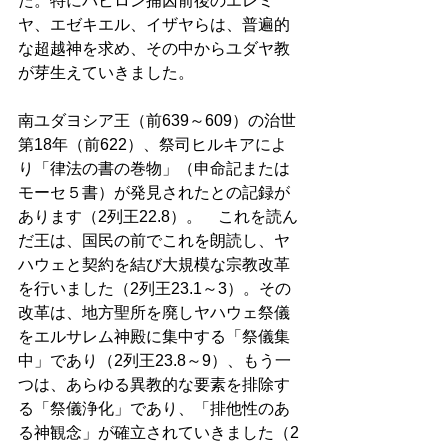
た。特にバビロン捕囚前後のエレミ
ヤ、エゼキエル、イザヤらは、普遍的
な超越神を求め、その中からユダヤ教
が芽生えていきました。 
南ユダヨシア王（前639～609）の治世
第18年（前622）、祭司ヒルキアによ
り「律法の書の巻物」（申命記または
モーセ５書）が発見されたとの記録が
あります（2列王22.8）。　これを読ん
だ王は、国民の前でこれを朗読し、ヤ
ハウェと契約を結び大規模な宗教改革
を行いました（2列王23.1～3）。その
改革は、地方聖所を廃しヤハウェ祭儀
をエルサレム神殿に集中する「祭儀集
中」であり（2列王23.8～9）、もう一
つは、あらゆる異教的な要素を排除す
る「祭儀浄化」であり、「排他性のあ
る神観念」が確立されていきました（2