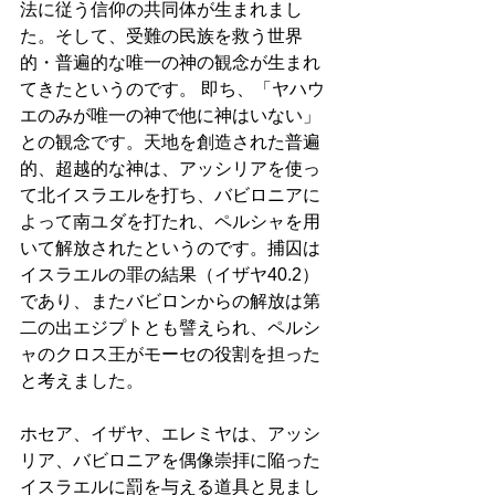
法に従う信仰の共同体が生まれまし
た。そして、受難の民族を救う世界
的・普遍的な唯一の神の観念が生まれ
てきたというのです。 即ち、「ヤハウ
エのみが唯一の神で他に神はいない」
との観念です。天地を創造された普遍
的、超越的な神は、アッシリアを使っ
て北イスラエルを打ち、バビロニアに
よって南ユダを打たれ、ペルシャを用
いて解放されたというのです。捕囚は
イスラエルの罪の結果（イザヤ40.2）
であり、またバビロンからの解放は第
二の出エジプトとも譬えられ、ペルシ
ャのクロス王がモーセの役割を担った
と考えました。 
ホセア、イザヤ、エレミヤは、アッシ
リア、バビロニアを偶像崇拝に陥った
イスラエルに罰を与える道具と見まし