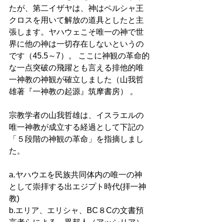
たが、第二イザヤは、神はペルシャ王
クロスを用いて解放の道具としたと主
張します。ヤハウェこそ唯一の神で世
界に他の神は一切存在しないというの
です（45.5～7）。 ここに神観の革命的
な一点突破の飛躍とも言える排他的唯
一神教の神観が確立しました（山我哲
雄著『一神教の起源』筑摩書房） 。
宗教学者の山我哲雄は、イスラエルの
唯一神教が成立する経過として下記の
「５段階の神観の革命」を指摘しまし
た。 
a.ヤハウエを民族共同体内の唯一の神
として崇拝する出エジプト時代(拝一神
教) 
b.エリア、エリシャ、BC８Cの文書預