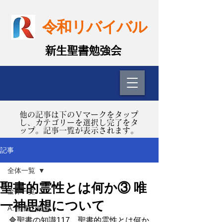
令和リバイバル
​新生聖書勉強会
​他の記事は下のＶマークをタップ
し、カテゴリーを選択し完了をタ
ップ。記事一覧が表示されます。
記事
全体一覧
聖書的霊性とは何か③ 唯
全体一覧
一神思想について
A. 聖書の知識
🔷聖書の知識117　聖書的霊性とは何か