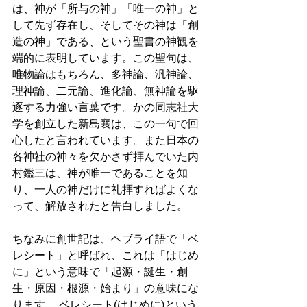
は、神が「所与の神」「唯一の神」と
して先ず存在し、そしてその神は「創
造の神」である、という聖書の神観を
端的に表明しています。この聖句は、
唯物論はもちろん、多神論、汎神論、
理神論、二元論、進化論、無神論を駆
逐する力強い言葉です。かの同志社大
学を創立した新島襄は、この一句で回
心したと言われています。また日本の
各神社の神々を欠かさず拝んでいた内
村鑑三は、神が唯一であることを知
り、一人の神だけに礼拝すればよくな
って、解放されたと告白しました。 
ちなみに創世記は、ヘブライ語で「ベ
レシート」と呼ばれ、これは「はじめ
に」という意味で「起源・誕生・創
生・原因・根源・始まり」の意味にな
ります。 ベレシート(はじめに)という