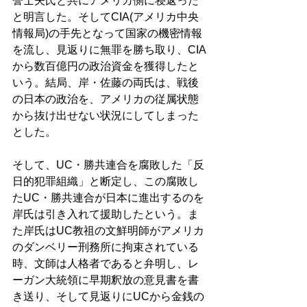
誉士夫氏と共にアメリカ側に寝返った
と明言した。そしてCIA(アメリカ中央
情報局)の手先となって国家の機密情報
を流し、見返りに無罪を勝ち取り、CIA
から数百億円の政治資金を獲得したと
いう。結局、岸・佐藤の両氏は、戦後
の日本の政治を、アメリカの従属状態
から抜け出せない状況にしてしまった
とした。 
そして、UC・勝共連合を腐敗した「反
日的犯罪組織」と断定し、この腐敗し
たUC・勝共連合が日本に進出するのを
岸氏は引き入れて援助したという。ま
た岸氏はUC教祖の文鮮明師がアメリカ
のダンベリー刑務所に拘束されている
時、文師は人格者であると弁明し、レ
ーガン大統領に早期釈放の意見書を書
き送り、そして見返りにUCから金銭の