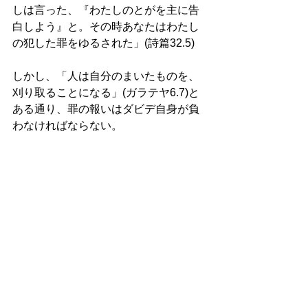
しは言った、『わたしのとがを主に告
白しよう』と。その時あなたはわたし
の犯した罪をゆるされた」(詩篇32.5)
しかし、「人は自分のまいたものを、
刈り取ることになる」(ガラテヤ6.7)と
ある通り、罪の報いはダビデ自身が負
わなければならない。 
バテシバとの第一子は誕生7日目に病死
し(但し第二子はソロモンである)、ま
た、家族内での近親相姦と兄弟殺しの
悲劇が発生した。即ちダビデの長男ア
ムノンが異母妹である処女のタマルを
強姦し、それに怒ったダビデの三男ア
ブシャロムは、2年後に長兄アムノンを
暗殺するという事件が起きた（2サムエ
ル13.1～14.33)。更にアブシャロムは後
宮に入りダビデの側女を辱しめ(ダビデ