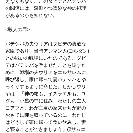
えなくもなく、このダビデとバテシバ
の関係には、深淵かつ霊妙な神の摂理
があるのかも知れない。 
<殺人の罪>
バテシバの夫ウリアはダビデの勇敢な
家臣であり、当時アンマン人(ヨルダン)
との戦いの戦場にいたのである。ダビ
デはバテシバを孕ませたことを隠すた
めに、戦場の夫ウリアをエルサレムに
呼び返し、家に帰って妻バテシバとゆ
っくりするように命じた。しかしウリ
ヤは、「神の箱も、イスラエルも、ユ
ダも、小屋の中に住み、わたしの主人
ヨアブと、わが主君の家来たちが野の
おもてに陣を取っているのに、わたし
はどうして家に帰って食い飲みし、妻
と寝ることができましょう」(2サムエ