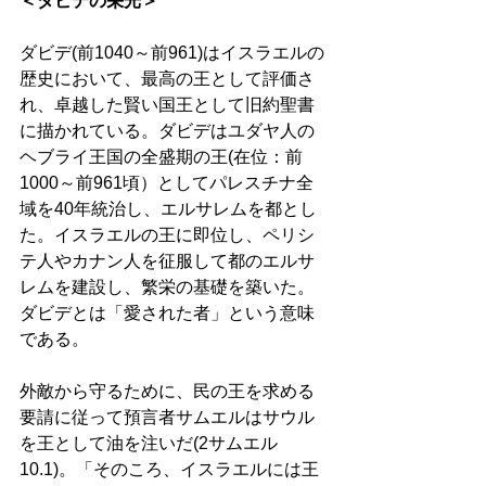
＜ダビデの栄光＞
ダビデ(前1040～前961)はイスラエルの
歴史において、最高の王として評価さ
れ、卓越した賢い国王として旧約聖書
に描かれている。ダビデはユダヤ人の
ヘブライ王国の全盛期の王(在位：前
1000～前961頃）としてパレスチナ全
域を40年統治し、エルサレムを都とし
た。イスラエルの王に即位し、ペリシ
テ人やカナン人を征服して都のエルサ
レムを建設し、繁栄の基礎を築いた。
ダビデとは「愛された者」という意味
である。 
外敵から守るために、民の王を求める
要請に従って預言者サムエルはサウル
を王として油を注いだ(2サムエル
10.1)。「そのころ、イスラエルには王