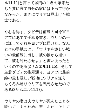
ル11.11)と言って城門の主君の家来た
ちと共に寝て自分の家には下って行か
なかった。まさにウリアは見上げた戦
士である。 
やむを得ず、ダビデは前線の司令官ヨ
アブにあてて手紙を書き、ウリヤの手
に託してそれをヨアブに届けた。なん
とその手紙には、「ウリヤを激しい戦
いの最前線に出し、彼の後から退い
て、彼を討死させよ」と書いあったと
いうのである(2サムエル11.15)。そして
主君ダビデの指示通り、ヨアブは最前
線の最も激しい戦地にウリアを送り、
もくろみ通りウリアを戦死させたので
ある(2サムエル11.17)。 
ウリヤの妻は夫ウリヤが死んだことを
聞いて、夫のために悲しんだ。そして