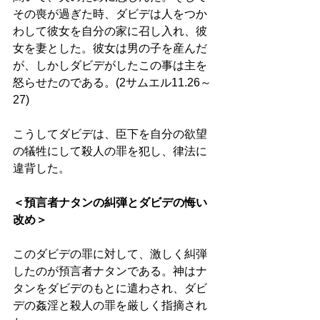
その喪が過ぎた時、ダビデは人をつか
わして彼女を自分の家に召し入れ、彼
女を妻とした。彼女は男の子を産んだ
が、しかしダビデがしたこの事は主を
怒らせたのである。(2サムエル11.26～
27)
こうしてダビデは、臣下を自分の欲望
の犠牲にして殺人の罪を犯し、律法に
違背した。 
＜預言者ナタンの糾弾とダビデの悔い
改め＞ 
このダビデの罪に対して、激しく糾弾
したのが預言者ナタンである。神はナ
タンをダビデのもとに遣わされ、ダビ
デの姦淫と殺人の罪を厳しく指摘され