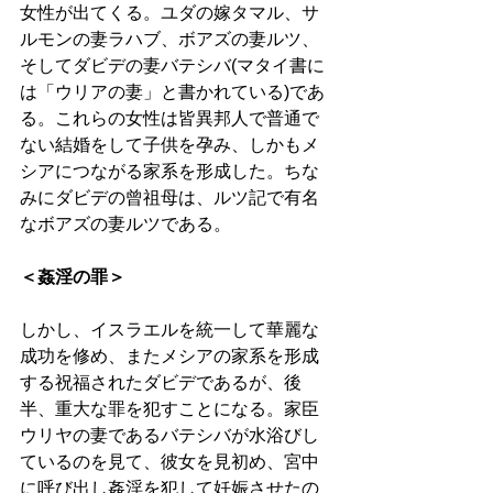
女性が出てくる。ユダの嫁タマル、サ
ルモンの妻ラハブ、ボアズの妻ルツ、
そしてダビデの妻バテシバ(マタイ書に
は「ウリアの妻」と書かれている)であ
る。これらの女性は皆異邦人で普通で
ない結婚をして子供を孕み、しかもメ
シアにつながる家系を形成した。ちな
みにダビデの曾祖母は、ルツ記で有名
なボアズの妻ルツである。 
＜姦淫の罪＞ 
しかし、イスラエルを統一して華麗な
成功を修め、またメシアの家系を形成
する祝福されたダビデであるが、後
半、重大な罪を犯すことになる。家臣
ウリヤの妻であるバテシバが水浴びし
ているのを見て、彼女を見初め、宮中
に呼び出し姦淫を犯して妊娠させたの