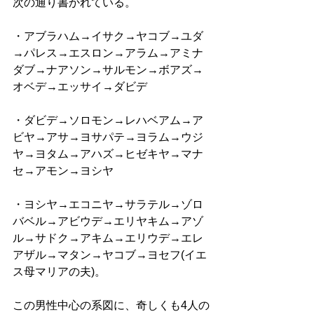
次の通り書かれている。 
・アブラハム→イサク→ヤコブ→ユダ
→パレス→エスロン→アラム→アミナ
ダブ→ナアソン→サルモン→ボアズ→
オベデ→エッサイ→ダビデ 
・ダビデ→ソロモン→レハベアム→ア
ビヤ→アサ→ヨサパテ→ヨラム→ウジ
ヤ→ヨタム→アハズ→ヒゼキヤ→マナ
セ→アモン→ヨシヤ 
・ヨシヤ→エコニヤ→サラテル→ゾロ
バベル→アビウデ→エリヤキム→アゾ
ル→サドク→アキム→エリウデ→エレ
アザル→マタン→ヤコブ→ヨセフ(イエ
ス母マリアの夫)。 
この男性中心の系図に、奇しくも4人の