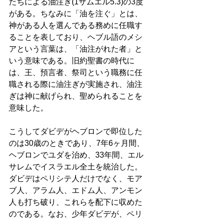
たちによる油注ぎ(1サムエル5.3)の3度
がある。ちなみに「油を注ぐ」とは、
神がある人を選んである務めに任職す
ることを表しており、ヘブル語のメシ
アという言葉は、「油注がれた者」と
いう意味である。旧約聖書の時代に
は、王、預言者、祭司という職務に任
職される際に油注ぎが実施され、油注
ぎは神に献げられ、聖められることを
意味した。 
こうしてダビデがヘブロンで即位した
のは30歳のときであり、7年6ヶ月間、
ヘブロンでユダを治め、33年間、エル
サレムでイスラエル全土を統治した。
ダビデはペリシテ人だけでなく、モア
ブ人、アラム人、エドム人、アンモン
人も打ち破り、これらを配下に収めた
のである。なお、少年ダビデが、ペリ