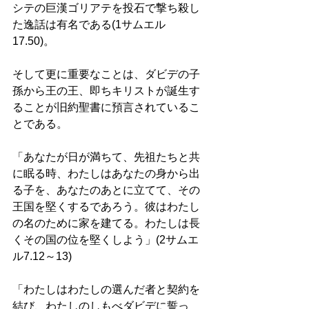
シテの巨漢ゴリアテを投石で撃ち殺し
た逸話は有名である(1サムエル
17.50)。 
そして更に重要なことは、ダビデの子
孫から王の王、即ちキリストが誕生す
ることが旧約聖書に預言されているこ
とである。 
「あなたが日が満ちて、先祖たちと共
に眠る時、わたしはあなたの身から出
る子を、あなたのあとに立てて、その
王国を堅くするであろう。彼はわたし
の名のために家を建てる。わたしは長
くその国の位を堅くしよう」(2サムエ
ル7.12～13)
「わたしはわたしの選んだ者と契約を
結び、わたしのしもべダビデに誓っ