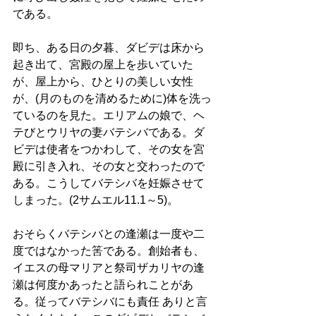
である。 
即ち、ある日の夕暮、ダビデは床から
起き出て、宮殿の屋上を歩いていた
が、屋上から、ひとりの美しい女性
が、(月のものを清めるために)体を洗っ
ているのを見た。エリアムの娘で、ヘ
テびとウリヤの妻バテシバである。ダ
ビデは使者をつかわして、その女を宮
殿に引き入れ、その女と交わったので
ある。こうしてバテシバを妊娠させて
しまった。(2サムエル11.1～5)。 
おそらくバテシバとの逢瀬は一度や二
度ではなかった筈である。創始者も、
イエスの母マリアと祭司ザカリヤの逢
瀬は何度かあったと語られことがあ
る。従ってバテシバにも責任 ありと言