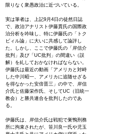
限りなく衆愚政治に近づいている。 
実は筆者は、上記9月4日の徒然日誌
で、政治アナリスト伊藤貫氏の国際政
治分析を吟味し、特に伊藤氏の「トク
ビィル論」に大いに共感して論評し
た。しかし、ここで伊藤氏の「岸信介
批判」及び「UC批判」の間違い（誤
解）を糺しておかなければならない。
伊藤氏は最近の動画「アメリカと対峙
した中川昭一、アメリカに追随せざる
を得なかった安倍晋三」の中で、岸信
介氏と佐藤栄作氏、そしてUC（旧統一
教会）と勝共連合を批判したのであ
る。 
伊藤氏は、岸信介氏は戦犯で巣鴨刑務
所に拘束されたが、笹川良一氏や児玉