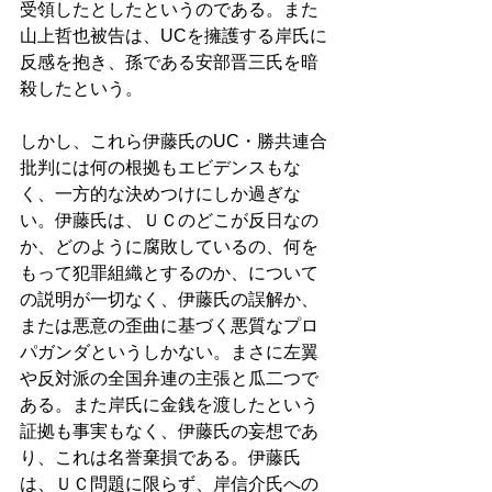
受領したとしたというのである。また
山上哲也被告は、UCを擁護する岸氏に
反感を抱き、孫である安部晋三氏を暗
殺したという。 
しかし、これら伊藤氏のUC・勝共連合
批判には何の根拠もエビデンスもな
く、一方的な決めつけにしか過ぎな
い。伊藤氏は、ＵＣのどこが反日なの
か、どのように腐敗しているの、何を
もって犯罪組織とするのか、について
の説明が一切なく、伊藤氏の誤解か、
または悪意の歪曲に基づく悪質なプロ
パガンダというしかない。まさに左翼
や反対派の全国弁連の主張と瓜二つで
ある。また岸氏に金銭を渡したという
証拠も事実もなく、伊藤氏の妄想であ
り、これは名誉棄損である。伊藤氏
は、ＵＣ問題に限らず、岸信介氏への