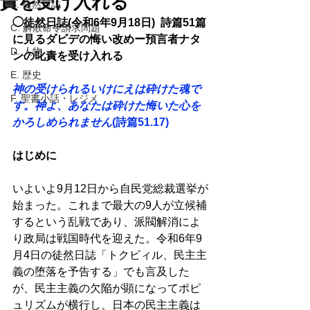
責を受け入れる
B. 徒然日誌
◯徒然日誌(令和6年9月18日)  詩篇51篇
C. 解散命令請求問題
に見るダビデの悔い改めー預言者ナタ
D. 人物
ンの叱責を受け入れる 
E. 歴史
神の受けられるいけにえは砕けた魂で
F. 聖書小話・レジメ
す。神よ、あなたは砕けた悔いた心を
かろしめられません
(詩篇51.17)
はじめに 
いよいよ9月12日から自民党総裁選挙が
始まった。これまで最大の9人が立候補
するという乱戦であり、派閥解消によ
り政局は戦国時代を迎えた。令和6年9
月4日の徒然日誌「トクビィル、民主主
義の堕落を予告する」でも言及した
が、民主主義の欠陥が顕になってポピ
ュリズムが横行し、日本の民主主義は