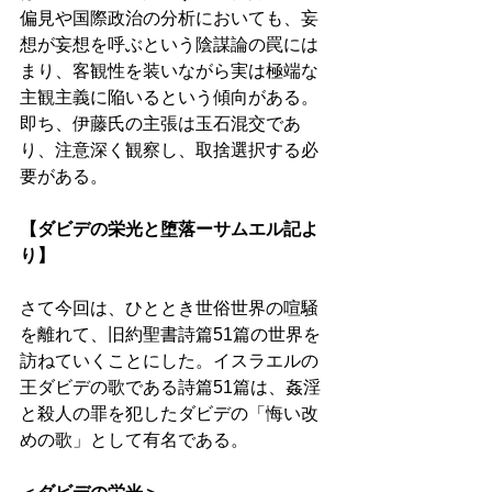
偏見や国際政治の分析においても、妄
想が妄想を呼ぶという陰謀論の罠には
まり、客観性を装いながら実は極端な
主観主義に陥いるという傾向がある。
即ち、伊藤氏の主張は玉石混交であ
り、注意深く観察し、取捨選択する必
要がある。 
【ダビデの栄光と堕落ーサムエル記よ
り】 
さて今回は、ひととき世俗世界の喧騒
を離れて、旧約聖書詩篇51篇の世界を
訪ねていくことにした。イスラエルの
王ダビデの歌である詩篇51篇は、姦淫
と殺人の罪を犯したダビデの「悔い改
めの歌」として有名である。 