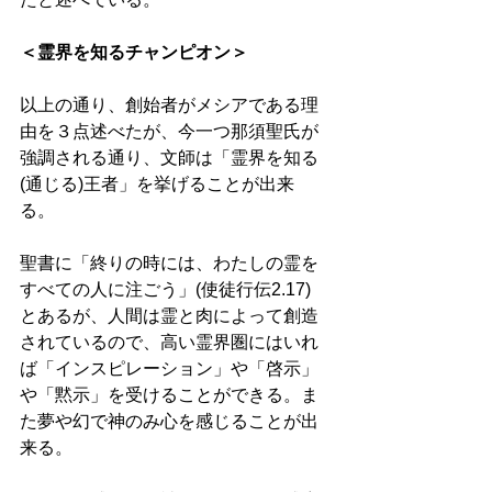
＜霊界を知るチャンピオン＞ 
以上の通り、創始者がメシアである理
由を３点述べたが、今一つ那須聖氏が
強調される通り、文師は「霊界を知る
(通じる)王者」を挙げることが出来
る。 
聖書に「終りの時には、わたしの霊を
すべての人に注ごう」(使徒行伝2.17) 
とあるが、人間は霊と肉によって創造
されているので、高い霊界圏にはいれ
ば「インスピレーション」や「啓示」
や「黙示」を受けることができる。ま
た夢や幻で神のみ心を感じることが出
来る。 