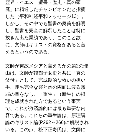
霊界・イエス・聖書・歴史・真の家
庭」に精通したチャンピオンだと指摘
した（平和神経平和メッセージ13）。
しかし、その中でも聖書の奥義を解明
し、聖書を完全に解釈したことは特に
抜きん出た業績であり、このこと故
に、文師はキリストの資格があると言
えるというのである。 
文師が何故メシアと言えるかの第2の理
由は、文師が韓鶴子女史と共に「真の
父母」として、完成期的な救いの担い
手、即ち完全な霊と肉の両面に渡る贖
罪の業をなし、「重生」（新生）の摂
理を成就された方であるという事実
で、これが救済論的には最も重要な内
容である。これらの重生論は、原理講
論のキリスト論(P262～266)に解説され
いる。この点、松下正寿氏は、文師に