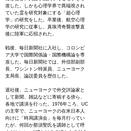
攻した。しかも心理学界で異端視され
ていた霊を研究対象にする「超心理
学」の研究をした。卒業後、航空心理
学の研究に従事し、真珠湾奇襲攻撃直
後に陸軍に応招された。 
戦後、毎日新聞社に入社し、コロンビ
ア大学で国際関係論・国際機構論を専
攻した。毎日新聞社では、外信部副部
長、ワシントン特派員、ニューヨーク
支局長、論説委員を歴任した。 
退社後、ニューヨークで外交評論家と
して新聞、雑誌などに寄稿する傍ら、
各地で講演を行った。1976年ころ、UC
の主宰で、ニューヨークの在米日本人
向けに「時局講演会」を毎月行ってい
たが、何回か那須聖氏を講師として呼