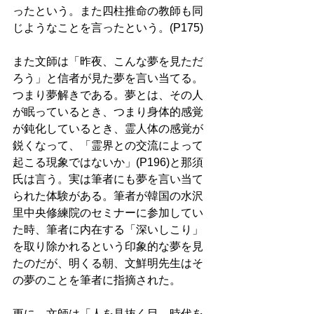
ったという。また四柱推命の教師も同
じようなことを言ったという。(P175)
また文師は「昨夜、こんな夢を見ただ
ろう」と信者が見た夢を言い当てる。
つまり夢解きである。夢とは、その人
が眠っているとき、つまり身体的感覚
が鈍化しているとき、霊人体の感覚が
鋭くなって、「霊界との交流によって
起こる現象ではないか」(P196)と那須
氏は言う。実は筆者にも夢を言い当て
られた体験がある。筆者が韓国の水沢
里中央修練院のセミナーに参加してい
た時、筆者に内在する「深いしこり」
を取り除かれるという印象的な夢を見
たのだが、明くる朝、文鮮明先生はそ
の夢のことを筆者に指摘された。 
更に、文師は「人を見抜く目、時代を