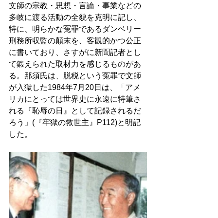
文師の宗教・思想・言論・事業などの
多岐に渡る活動の全貌を克明に記し、
特に、明らかな冤罪であるダンベリー
刑務所収監の顛末を、客観的かつ公正
に書いており、さすがに新聞記者とし
て鍛えられた取材力を感じるものがあ
る。那須氏は、脱税という冤罪で文師
が入獄した1984年7月20日は、「アメ
リカにとっては世界史に永遠に特筆さ
れる『恥辱の日』として記録されるだ
ろう」(『牢獄の救世主』P112)と明記
した。