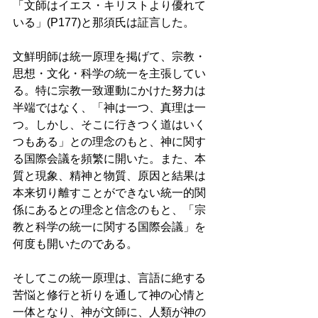
「文師はイエス・キリストより優れて
いる」(P177)と那須氏は証言した。 
文鮮明師は統一原理を掲げて、宗教・
思想・文化・科学の統一を主張してい
る。特に宗教一致運動にかけた努力は
半端ではなく、「神は一つ、真理は一
つ。しかし、そこに行きつく道はいく
つもある」との理念のもと、神に関す
る国際会議を頻繁に開いた。また、本
質と現象、精神と物質、原因と結果は
本来切り離すことができない統一的関
係にあるとの理念と信念のもと、「宗
教と科学の統一に関する国際会議」を
何度も開いたのである。 
そしてこの統一原理は、言語に絶する
苦悩と修行と祈りを通して神の心情と
一体となり、神が文師に、人類が神の