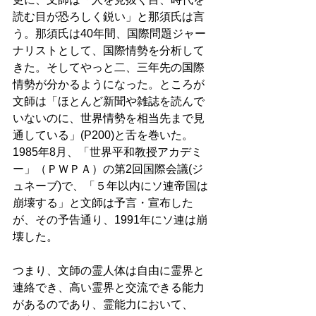
読む目が恐ろしく鋭い」と那須氏は言
う。那須氏は40年間、国際問題ジャー
ナリストとして、国際情勢を分析して
きた。そしてやっと二、三年先の国際
情勢が分かるようになった。ところが
文師は「ほとんど新聞や雑誌を読んで
いないのに、世界情勢を相当先まで見
通している」(P200)と舌を巻いた。
1985年8月、「世界平和教授アカデミ
ー」（ＰＷＰＡ）の第2回国際会議(ジ
ュネーブ)で、「５年以内にソ連帝国は
崩壊する」と文師は予言・宣布した
が、その予告通り、1991年にソ連は崩
壊した。 
つまり、文師の霊人体は自由に霊界と
連絡でき、高い霊界と交流できる能力
があるのであり、霊能力において、