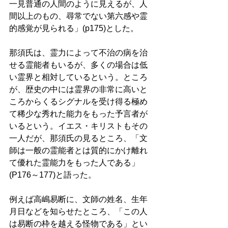
一見普通の人間のように見えるが、人
間以上のもの、尋常でない第六感や霊
的感覚が見られる」(p175)とした。 
那須氏は、霊力によって不治の病を治
せる霊能者もいるが、多くの場合は低
い霊界と相対しているという。ところ
が、歴史の中には霊界の非常に高いと
ころからくるシグナルを受け得る極め
て稀少な秀れた能力をもった予言者が
いるという。イエス・キリストもその
一人だが、那須氏の見るところ、「文
師は一般の霊能者とは質的にかけ離れ
て優れた霊能力をもった人である」
(P176～177)と語った。 
例えば高嶋易断に、文師の姓名、生年
月日などを知らせたところ、「この人
は易断の枠を越える怪物である」とい