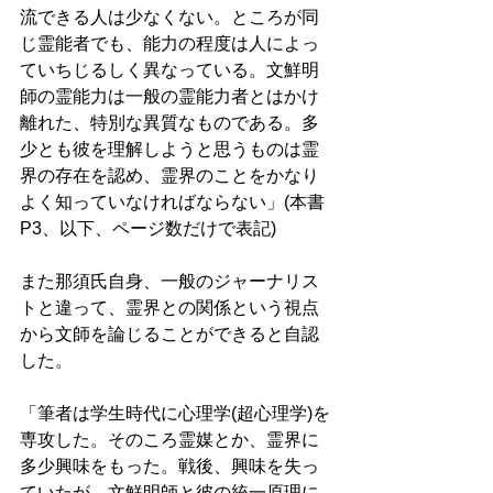
流できる人は少なくない。ところが同
じ霊能者でも、能力の程度は人によっ
ていちじるしく異なっている。文鮮明
師の霊能力は一般の霊能力者とはかけ
離れた、特別な異質なものである。多
少とも彼を理解しようと思うものは霊
界の存在を認め、霊界のことをかなり
よく知っていなければならない」(本書
P3、以下、ページ数だけで表記)
また那須氏自身、一般のジャーナリス
トと違って、霊界との関係という視点
から文師を論じることができると自認
した。 
「筆者は学生時代に心理学(超心理学)を
専攻した。そのころ霊媒とか、霊界に
多少興味をもった。戦後、興味を失っ
ていたが、文鮮明師と彼の統一原理に