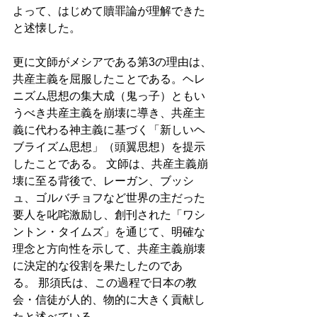
よって、はじめて贖罪論が理解できた
と述懐した。 
更に文師がメシアである第3の理由は、
共産主義を屈服したことである。ヘレ
ニズム思想の集大成（鬼っ子）ともい
うべき共産主義を崩壊に導き、共産主
義に代わる神主義に基づく「新しいヘ
ブライズム思想」（頭翼思想）を提示
したことである。 文師は、共産主義崩
壊に至る背後で、レーガン、ブッシ
ュ、ゴルバチョフなど世界の主だった
要人を叱咤激励し、創刊された「ワシ
ントン・タイムズ」を通じて、明確な
理念と方向性を示して、共産主義崩壊
に決定的な役割を果たしたのであ
る。 那須氏は、この過程で日本の教
会・信徒が人的、物的に大きく貢献し
たと述べている。 