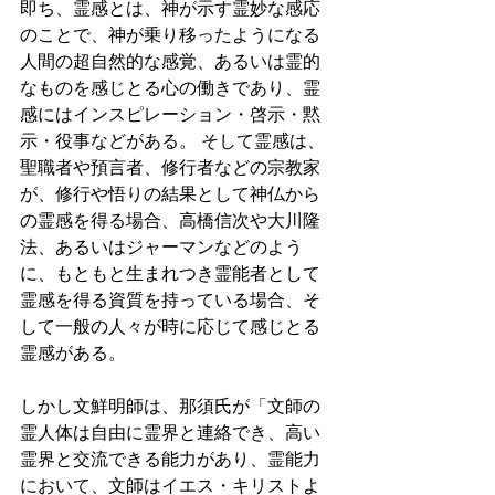
即ち、霊感とは、神が示す霊妙な感応
のことで、神が乗り移ったようになる
人間の超自然的な感覚、あるいは霊的
なものを感じとる心の働きであり、霊
感にはインスピレーション・啓示・黙
示・役事などがある。 そして霊感は、
聖職者や預言者、修行者などの宗教家
が、修行や悟りの結果として神仏から
の霊感を得る場合、高橋信次や大川隆
法、あるいはジャーマンなどのよう
に、もともと生まれつき霊能者として
霊感を得る資質を持っている場合、そ
して一般の人々が時に応じて感じとる
霊感がある。 
しかし文鮮明師は、那須氏が「文師の
霊人体は自由に霊界と連絡でき、高い
霊界と交流できる能力があり、霊能力
において、文師はイエス・キリストよ