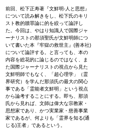
前回、松下正寿著『文鮮明-人と思想』
について読み解きをし、松下氏のキリ
スト教的贖罪論に的を絞って論評し
た。今回は、やはり知識人で国際ジャ
ーナリストの那須聖氏が文鮮明師につ
いて書いた本『牢獄の救世主』(善本社)
について論評する。と言っても、本の
内容を総花的に論じるのではなく、ま
た国際ジャーナリストの視点から見た
文鮮明師でもなく、「超心理学」（霊
界研究）を学んだ那須氏の最大の関心
事である「霊能者文鮮明」という視点
から論考することにする。即ち、那須
氏から見れば、文師は偉大な宗教家・
思想家であり、かつ実業家・慈善事業
家であるが、何よりも「霊界を知る(通
じる)王者」であるという。 