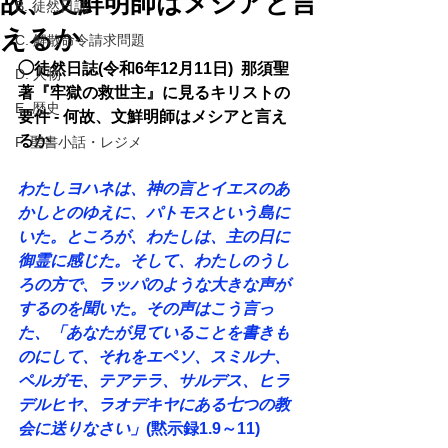
故、文鮮明師はメシアと言
B. 徒然日誌
えるか
C. 解散命令請求問題
◯徒然日誌(令和6年12月11日)  那須聖
D. 人物
著『牢獄の救世主』に見るキリストの
E. 歴史
要件 - 何故、文鮮明師はメシアと言え
るか 
F. 聖書小話・レジメ
わたしヨハネは、神の言とイエスのあ
かしとのゆえに、パトモスという島に
いた。ところが、わたしは、主の日に
御霊に感じた。そして、わたしのうし
ろの方で、ラッパのような大きな声が
するのを聞いた。その声はこう言っ
た、「あなたが見ていることを書きも
のにして、それをエペソ、スミルナ、
ペルガモ、テアテラ、サルデス、ヒラ
デルヒヤ、ラオデキヤにある七つの教
会に送りなさい」
(黙示録1.9～11)