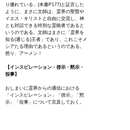
り優れている」(本書P177)と証言した
ように、まさに文師は、霊界の聖賢や
イエス・キリストと自由に交流し、神
とも対話できる特別な霊能者であると
いうのである。文師はまさに「霊界を
知る(通じる)王者」であり、これこそメ
シアたる理由であるというのである。
然り、アーメン！ 
【インスピレーション・啓示・黙示・
役事】 
おしまいに霊界からの通信における
「インスピレーション」「啓示」「黙
示」「役事」について言及しておく。 
文師は、「神霊とは一時的に配分され
た霊力や霊的作用をいうのではなく、
真の愛を中心として霊界と人間世界が