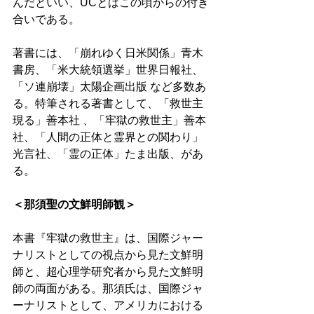
んだといい、UCとはこの頃からの付き
合いである。 
著書には、「崩れゆく日米関係」青木
書房、「米大統領選挙」世界日報社、
「ソ連崩壊」太陽企画出版 など多数あ
る。特筆される著書として、「救世主
現る」善本社 、「牢獄の救世主」善本
社、「人間の正体と霊界との関わり」
光言社、「霊の正体」たま出版、があ
る。 
＜那須聖の文鮮明師観＞
本書『牢獄の救世主』は、国際ジャー
ナリストとしての視点から見た文鮮明
師と、超心理学研究者から見た文鮮明
師の両面がある。那須氏は、国際ジャ
ーナリストとして、アメリカにおける