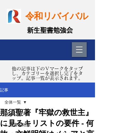
令和リバイバル
​新生聖書勉強会
​他の記事は下のＶマークをタップ
し、カテゴリーを選択し完了をタ
ップ。記事一覧が表示されます。
記事
全体一覧
那須聖著『牢獄の救世主』
全体一覧
に見るキリストの要件 - 何
A. 聖書の知識